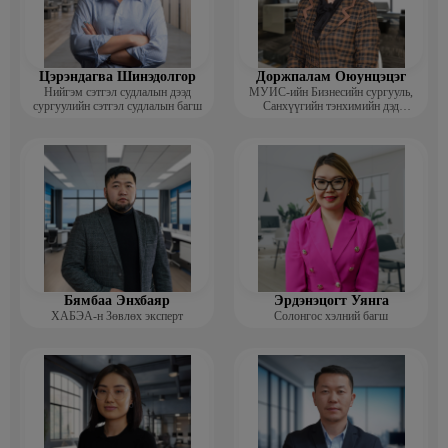
Цэрэндагва Шинэдолгор
Доржпалам Оюунцэцэг
Нийгэм сэтгэл судлалын дээд
МУИС-ийн Бизнесийн сургууль,
сургуулийн сэтгэл судлалын багш
Санхүүгийн тэнхимийн дэд
профессор
Бямбаа Энхбаяр
Эрдэнэцогт Уянга
ХАБЭА-н Зөвлөх эксперт
Солонгос хэлний багш