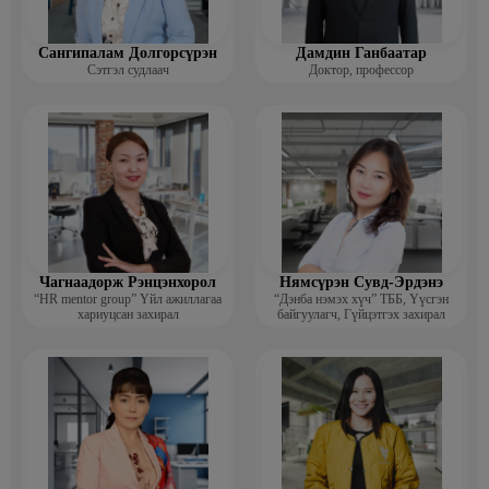
Сангипалам Долгорсүрэн
Дамдин Ганбаатар
Сэтгэл судлаач
Доктор, профессор
Чагнаадорж Рэнцэнхорол
Нямсүрэн Сувд-Эрдэнэ
“HR mentor group” Үйл ажиллагаа
“Дэнба нэмэх хүч” ТББ, Үүсгэн
хариуцсан захирал
байгуулагч, Гүйцэтгэх захирал