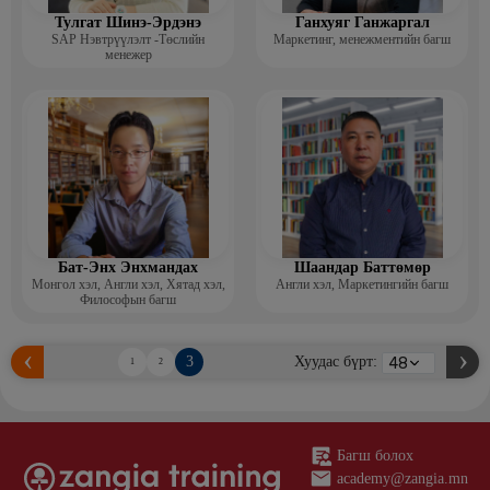
Тулгат Шинэ-Эрдэнэ
Ганхуяг Ганжаргал
SAP Нэвтрүүлэлт -Төслийн
Маркетинг, менежментийн багш
менежер
Бат-Энх Энхмандах
Шаандар Баттөмөр
Монгол хэл, Англи хэл, Хятад хэл,
Англи хэл, Маркетингийн багш
Философын багш
3
Хуудас бүрт:
1
2
Багш болох
academy@zangia.mn