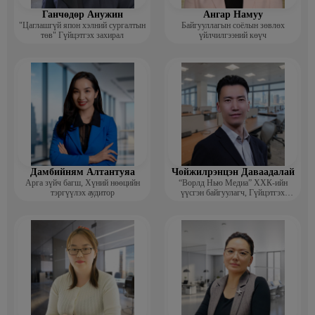
Ганчөдөр Анужин
Ангар Намуу
"Цаглашгүй япон хэлний сургалтын
Байгууллагын соёлын зөвлөх
төв" Гүйцэтгэх захирал
үйлчилгээний көүч
Дамбийням Алтантуяа
Чойжилрэнцэн Даваадалай
Арга зүйч багш, Хүний нөөцийн
“Ворлд Нью Медиа” ХХК-ийн
тэргүүлэх аудитор
үүсгэн байгуулагч, Гүйцэтгэх
захирал