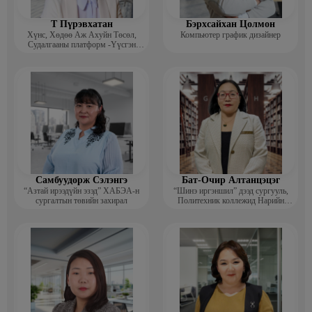
Т Пүрэвхатан
Бэрхсайхан Цолмон
Хүнс, Хөдөө Аж Ахуйн Төсөл,
Компьютер график дизайнер
Судалгааны платформ -Үүсгэн
байгуулагч
Самбуудорж Сэлэнгэ
Бат-Очир Алтанцэцэг
“Азтай ирээдүйн эзэд” ХАБЭА-н
“Шинэ иргэншил” дээд сургууль,
сургалтын төвийн захирал
Политехник коллежид Нарийн
бичгийн дарга, албан хэрэг
хөтлөлтийн мэргэжлийн үндсэн
багш