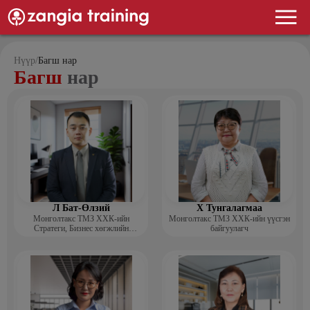
Нүүр
/
Багш нар
Багш
нар
Л Бат-Өлзий
Х Тунгалагмаа
Монголтакс ТМЗ ХХК-ийн
Монголтакс ТМЗ ХХК-ийн үүсгэн
Стратеги, Бизнес хөгжлийн
байгуулагч
хэлтсийн захирал