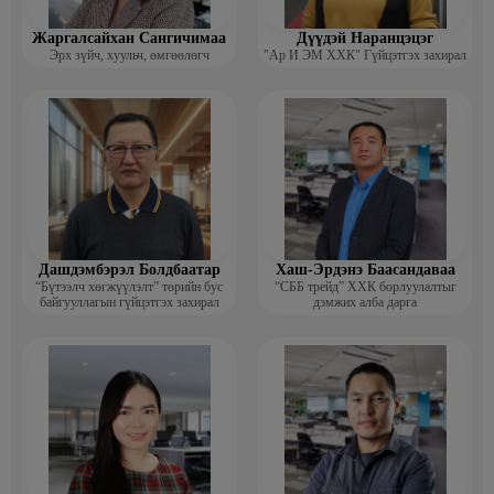
Жаргалсайхан Сангичимаа
Дүүдэй Наранцэцэг
Эрх зүйч, хуульч, өмгөөлөгч
"Ар И ЭМ ХХК" Гүйцэтгэх захирал
Дашдэмбэрэл Болдбаатар
Хаш-Эрдэнэ Баасандаваа
“Бүтээлч хөгжүүлэлт” төрийн бус
“СББ трейд” ХХК борлуулалтыг
байгууллагын гүйцэтгэх захирал
дэмжих алба дарга