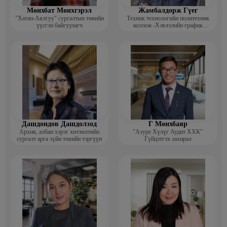
Мөнхбат Мөнхгэрэл
Жамбалдорж Гүег
"Хатан-Аялгуу" сургалтын төвийн
Техник технологийн политехник
үүсгэн байгуулагч
коллеж -Хэвлэлийн график
дизайнерийн багш
Дашдондов Дашдолзод
Г Мөнхбаяр
Архив, албан хэрэг хөтлөлтийн
"Азуре Хүлүг Аудит ХХК"
сургалт арга зүйн төвийн тэргүүн
Гүйцэтгэх захирал