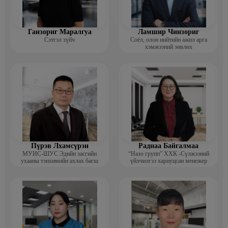
Ганзориг Маралгуа
Ламшир Чинзориг
Сэтгэл зүйч
Соёл, олон нийтийн ажил арга
хэмжээний зөвлөх
Пүрэв Лхамсүрэн
Раднаа Байгалмаа
МУИС-ШУС Эдийн засгийн
“Назо групп” ХХК -Сүлжээний
ухааны тэнхимийн ахлах багш
үйлчилгээ хариуцсан менежер