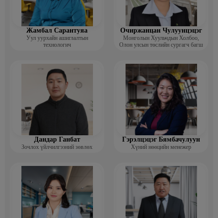
Жамбал Сарантуяа
Очиржанцан Чулуунцэцэг
Уул уурхайн ашиглалтын
Монголын Хуульчдын Холбоо,
технологич
Олон улсын төслийн сургагч багш
Дандар Ганбат
Гэрэлцэцэг Бямбачулуун
Зочлох үйлчилгээний зөвлөх
Хүний нөөцийн менежер