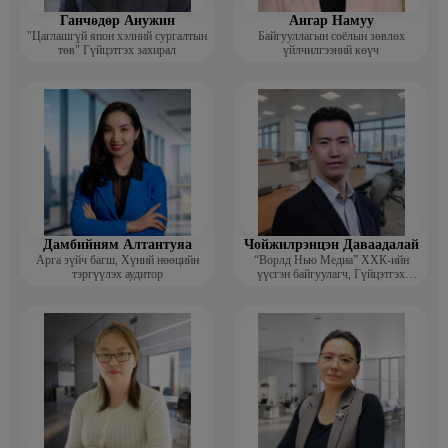
Ганчөдөр Анужин
Ангар Намуу
"Цаглашгүй япон хэлний сургалтын
Байгууллагын соёлын зөвлөх
төв" Гүйцэтгэх захирал
үйлчилгээний көүч
Дамбийням Алтантуяа
Чойжилрэнцэн Даваадалай
Арга зүйч багш, Хүний нөөцийн
“Ворлд Нью Медиа” ХХК-ийн
тэргүүлэх аудитор
үүсгэн байгуулагч, Гүйцэтгэх
захирал