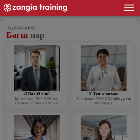
Нүүр
/
Багш нар
Багш
нар
Л Бат-Өлзий
Х Тунгалагмаа
Монголтакс ТМЗ ХХК-ийн
Монголтакс ТМЗ ХХК-ийн үүсгэн
Стратеги, Бизнес хөгжлийн
байгуулагч
хэлтсийн захирал