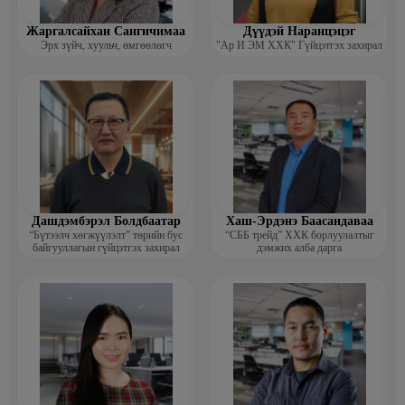
Жаргалсайхан Сангичимаа
Дүүдэй Наранцэцэг
Эрх зүйч, хуульч, өмгөөлөгч
"Ар И ЭМ ХХК" Гүйцэтгэх захирал
Дашдэмбэрэл Болдбаатар
Хаш-Эрдэнэ Баасандаваа
“Бүтээлч хөгжүүлэлт” төрийн бус
“СББ трейд” ХХК борлуулалтыг
байгууллагын гүйцэтгэх захирал
дэмжих алба дарга