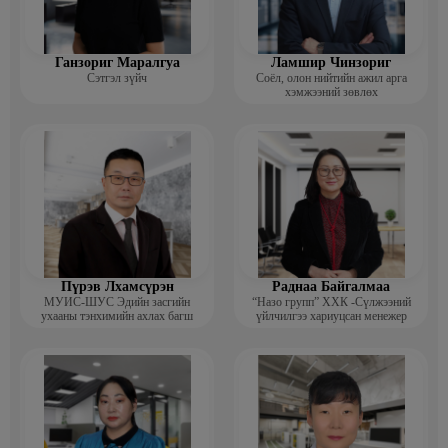
Ганзориг Маралгуа
Ламшир Чинзориг
Сэтгэл зүйч
Соёл, олон нийтийн ажил арга
хэмжээний зөвлөх
Пүрэв Лхамсүрэн
Раднаа Байгалмаа
МУИС-ШУС Эдийн засгийн
“Назо групп” ХХК -Сүлжээний
ухааны тэнхимийн ахлах багш
үйлчилгээ хариуцсан менежер