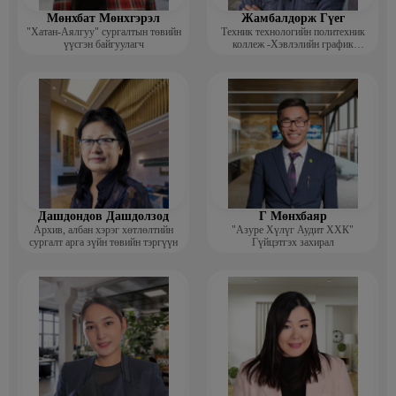
Мөнхбат Мөнхгэрэл
Жамбалдорж Гүег
"Хатан-Аялгуу" сургалтын төвийн
Техник технологийн политехник
үүсгэн байгуулагч
коллеж -Хэвлэлийн график
дизайнерийн багш
Дашдондов Дашдолзод
Г Мөнхбаяр
Архив, албан хэрэг хөтлөлтийн
"Азуре Хүлүг Аудит ХХК"
сургалт арга зүйн төвийн тэргүүн
Гүйцэтгэх захирал