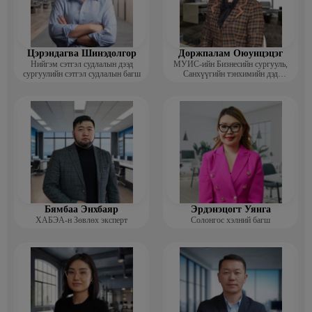
Цэрэндагва Шинэдолгор
Доржпалам Оюунцэцэг
Нийгэм сэтгэл судлалын дээд
МУИС-ийн Бизнесийн сургууль,
сургуулийн сэтгэл судлалын багш
Санхүүгийн тэнхимийн дэд
профессор
Бямбаа Энхбаяр
Эрдэнэцогт Уянга
ХАБЭА-н Зөвлөх эксперт
Солонгос хэлний багш