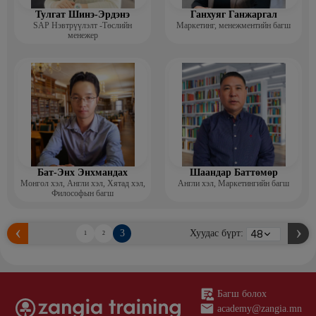
Тулгат Шинэ-Эрдэнэ
Ганхуяг Ганжаргал
SAP Нэвтрүүлэлт -Төслийн
Маркетинг, менежментийн багш
менежер
Бат-Энх Энхмандах
Шаандар Баттөмөр
Монгол хэл, Англи хэл, Хятад хэл,
Англи хэл, Маркетингийн багш
Философын багш
3
Хуудас бүрт:
1
2
Багш болох
academy@zangia.mn