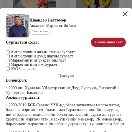
Мөнхбаяр Дашцэрмаа
Пүрэвдорж Билэгтмаа
Удирдахуйн ухаан менежментийн
академийн захирал
Шаандар Баттөмөр
Англи хэл, Маркетингийн багш
Үнэлгээ өгөх
Сургалтын сэдэв:
Үнийн санал авах
Англи хэлний анхан шатны сургалт
Англи хэлний дунд шатны сургалт
Маркетингийн үндсэн ойлголт
Маркетингийн иж бүрдэл
SWOT анализ
Цааш үзэх
Мөнгөнрейс Пүрэвдорж
Өлзийсайхан Золбаяр
Боловсрол:
Программист, График дизайнер,
Эрдэнэт үйлдвэрийн хүний нөөцийн
Багш
тэргүүлэх мэргэжилтэн
• 2000 он, Худалдаа Үйлдвэрлэлийн Дээд Сургууль, Бизнесийн
Удирдлага -Бакалавр
Ажлын туршлага:
• 2000-2010 БСБ Сервис ХХК-нд бараа захиалгын мэргэжилтэн,
барааны мэргэжилтэн /цахилгаан барааны техникийн орчуулга,
шинэ барааны технологийн болон зах зээлийн судалгаа, сургалт
хариуцсэн мэргэжилтэн, маркетингийн менежер, PR мененежер,
борлуулалт, маркетингийн албаны даргаар тус тус ажиллаж байсан