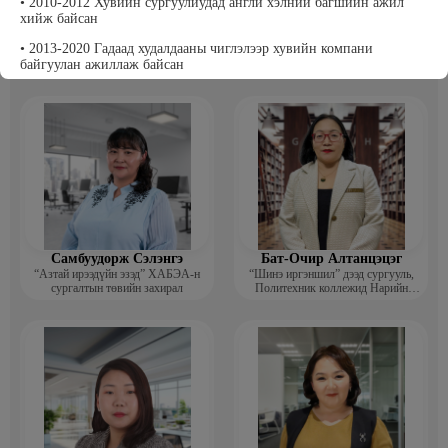
• 2010-2012 Хувийн сургуулиудад англи хэлний багшийн ажил
хийж байсан
Т Пүрэвхатан
Бэрхсайхан Цолмон
• 2013-2020 Гадаад худалдааны чиглэлээр хувийн компани
Хүнс, Хөдөө Аж Ахуйн Төсөл,
Компьютер график дизайнер
байгуулан ажиллаж байсан
Судалгааны платформ -Үүсгэн
байгуулагч
• 2020-2023 Турк улсад гадаад худалдааны менежерээр ажилласан
Самбуудорж Сэлэнгэ
Бат-Очир Алтанцэцэг
“Азтай ирээдүйн эзэд” ХАБЭА-н
“Шинэ иргэншил” дээд сургууль,
сургалтын төвийн захирал
Политехник коллежид Нарийн
бичгийн дарга, албан хэрэг
хөтлөлтийн мэргэжлийн үндсэн
багш