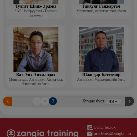
Тулгат Шинэ-Эрдэнэ
Ганхуяг Ганжаргал
SAP Нэвтрүүлэлт -Төслийн
Маркетинг, менежментийн багш
менежер
Бат-Энх Энхмандах
Шаандар Баттөмөр
Монгол хэл, Англи хэл, Хятад хэл,
Англи хэл, Маркетингийн багш
Философын багш
3
Хуудас бүрт:
1
2
Багш болох
academy@zangia.mn