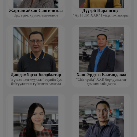
Жаргалсайхан Сангичимаа
Дүүдэй Наранцэцэг
Эрх зүйч, хуульч, өмгөөлөгч
"Ар И ЭМ ХХК" Гүйцэтгэх захирал
Дашдэмбэрэл Болдбаатар
Хаш-Эрдэнэ Баасандаваа
“Бүтээлч хөгжүүлэлт” төрийн бус
“СББ трейд” ХХК борлуулалтыг
байгууллагын гүйцэтгэх захирал
дэмжих алба дарга