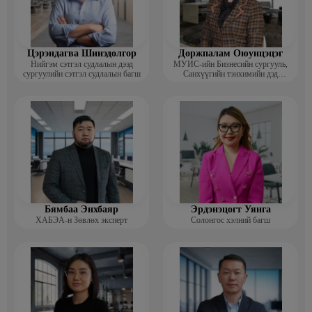
Цэрэндагва Шинэдолгор
Доржпалам Оюунцэцэг
Нийгэм сэтгэл судлалын дээд
МУИС-ийн Бизнесийн сургууль,
сургуулийн сэтгэл судлалын багш
Санхүүгийн тэнхимийн дэд
профессор
Бямбаа Энхбаяр
Эрдэнэцогт Уянга
ХАБЭА-н Зөвлөх эксперт
Солонгос хэлний багш