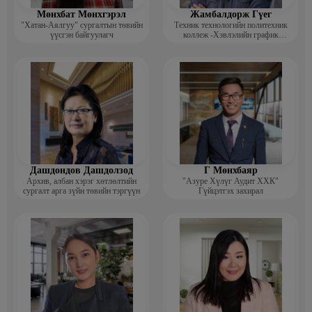
Мөнхбат Мөнхгэрэл
Жамбалдорж Гүег
"Хатан-Аялгуу" сургалтын төвийн
Техник технологийн политехник
үүсгэн байгуулагч
коллеж -Хэвлэлийн график
дизайнерийн багш
Дашдондов Дашдолзод
Г Мөнхбаяр
Архив, албан хэрэг хөтлөлтийн
"Азуре Хүлүг Аудит ХХК"
сургалт арга зүйн төвийн тэргүүн
Гүйцэтгэх захирал