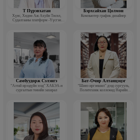
Т Пүрэвхатан
Бэрхсайхан Цолмон
Хүнс, Хөдөө Аж Ахуйн Төсөл,
Компьютер график дизайнер
Судалгааны платформ -Үүсгэн
байгуулагч
Самбуудорж Сэлэнгэ
Бат-Очир Алтанцэцэг
“Азтай ирээдүйн эзэд” ХАБЭА-н
“Шинэ иргэншил” дээд сургууль,
сургалтын төвийн захирал
Политехник коллежид Нарийн
бичгийн дарга, албан хэрэг
хөтлөлтийн мэргэжлийн үндсэн
багш