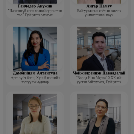
Ганчөдөр Анужин
Ангар Намуу
"Цаглашгүй япон хэлний сургалтын
Байгууллагын соёлын зөвлөх
төв" Гүйцэтгэх захирал
үйлчилгээний көүч
Дамбийням Алтантуяа
Чойжилрэнцэн Даваадалай
Арга зүйч багш, Хүний нөөцийн
“Ворлд Нью Медиа” ХХК-ийн
тэргүүлэх аудитор
үүсгэн байгуулагч, Гүйцэтгэх
захирал