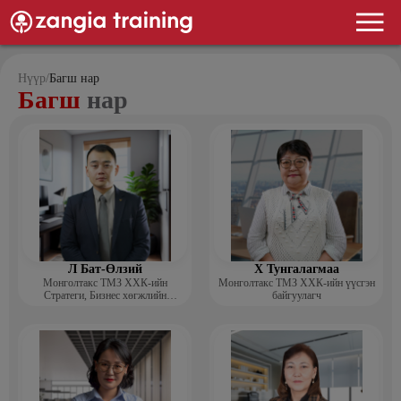
Нүүр
/
Багш нар
Багш
нар
Л Бат-Өлзий
Х Тунгалагмаа
Монголтакс ТМЗ ХХК-ийн
Монголтакс ТМЗ ХХК-ийн үүсгэн
Стратеги, Бизнес хөгжлийн
байгуулагч
хэлтсийн захирал