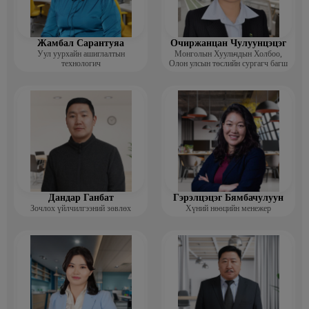
Жамбал Сарантуяа
Очиржанцан Чулуунцэцэг
Уул уурхайн ашиглалтын
Монголын Хуульчдын Холбоо,
технологич
Олон улсын төслийн сургагч багш
Дандар Ганбат
Гэрэлцэцэг Бямбачулуун
Зочлох үйлчилгээний зөвлөх
Хүний нөөцийн менежер