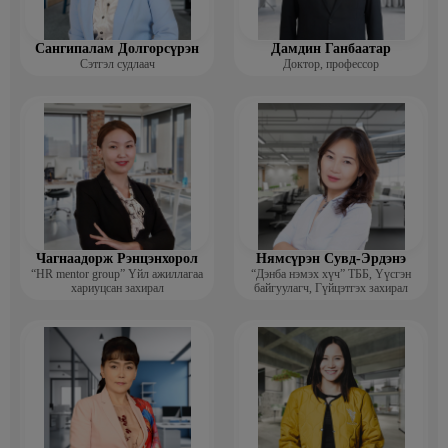
Сангипалам Долгорсүрэн
Дамдин Ганбаатар
Сэтгэл судлаач
Доктор, профессор
Чагнаадорж Рэнцэнхорол
Нямсүрэн Сувд-Эрдэнэ
“HR mentor group” Үйл ажиллагаа
“Дэнба нэмэх хүч” ТББ, Үүсгэн
хариуцсан захирал
байгуулагч, Гүйцэтгэх захирал