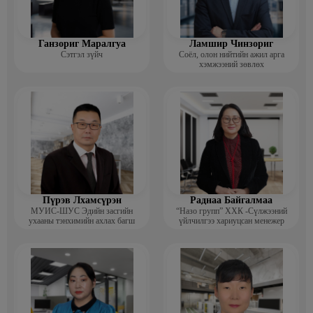
Ганзориг Маралгуа
Ламшир Чинзориг
Сэтгэл зүйч
Соёл, олон нийтийн ажил арга
хэмжээний зөвлөх
Пүрэв Лхамсүрэн
Раднаа Байгалмаа
МУИС-ШУС Эдийн засгийн
“Назо групп” ХХК -Сүлжээний
ухааны тэнхимийн ахлах багш
үйлчилгээ хариуцсан менежер