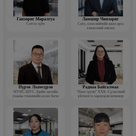
Ганзориг Маралгуа
Ламшир Чинзориг
Сэтгэл зүйч
Соёл, олон нийтийн ажил арга
хэмжээний зөвлөх
Пүрэв Лхамсүрэн
Раднаа Байгалмаа
МУИС-ШУС Эдийн засгийн
“Назо групп” ХХК -Сүлжээний
ухааны тэнхимийн ахлах багш
үйлчилгээ хариуцсан менежер