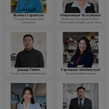
Жамбал Сарантуяа
Очиржанцан Чулуунцэцэг
Уул уурхайн ашиглалтын
Монголын Хуульчдын Холбоо,
технологич
Олон улсын төслийн сургагч багш
Дандар Ганбат
Гэрэлцэцэг Бямбачулуун
Зочлох үйлчилгээний зөвлөх
Хүний нөөцийн менежер