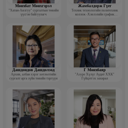
Мөнхбат Мөнхгэрэл
Жамбалдорж Гүег
"Хатан-Аялгуу" сургалтын төвийн
Техник технологийн политехник
үүсгэн байгуулагч
коллеж -Хэвлэлийн график
дизайнерийн багш
Дашдондов Дашдолзод
Г Мөнхбаяр
Архив, албан хэрэг хөтлөлтийн
"Азуре Хүлүг Аудит ХХК"
сургалт арга зүйн төвийн тэргүүн
Гүйцэтгэх захирал