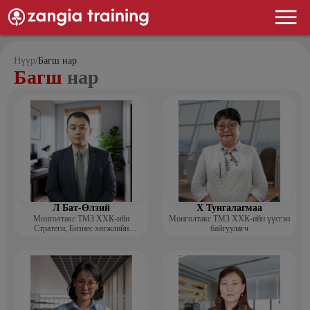
Нүүр
/
Багш нар
Багш
нар
Л Бат-Өлзий
Х Тунгалагмаа
Монголтакс ТМЗ ХХК-ийн
Монголтакс ТМЗ ХХК-ийн үүсгэн
Стратеги, Бизнес хөгжлийн
байгуулагч
хэлтсийн захирал