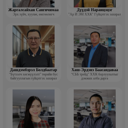
Жаргалсайхан Сангичимаа
Дүүдэй Наранцэцэг
Эрх зүйч, хуульч, өмгөөлөгч
"Ар И ЭМ ХХК" Гүйцэтгэх захирал
Дашдэмбэрэл Болдбаатар
Хаш-Эрдэнэ Баасандаваа
“Бүтээлч хөгжүүлэлт” төрийн бус
“СББ трейд” ХХК борлуулалтыг
байгууллагын гүйцэтгэх захирал
дэмжих алба дарга