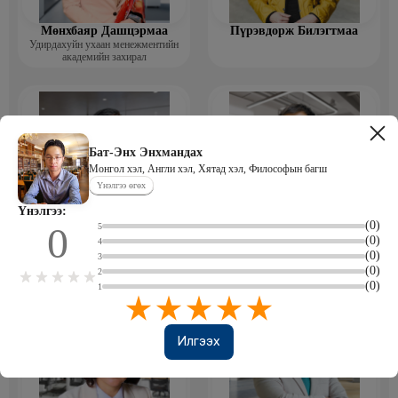
Мөнхбаяр Дашцэрмаа
Пүрэвдорж Билэгтмаа
Удирдахуйн ухаан менежментийн
академийн захирал
Бат-Энх Энхмандах
Монгол хэл, Англи хэл, Хятад хэл, Философын багш
Үнэлгээ өгөх
Үнэлгээ:
(0)
0
5
Мөнгөнрейс Пүрэвдорж
Өлзийсайхан Золбаяр
(0)
4
Программист, График дизайнер,
Эрдэнэт үйлдвэрийн хүний нөөцийн
(0)
Багш
тэргүүлэх мэргэжилтэн
3
(0)
2
(0)
1
Илгээх