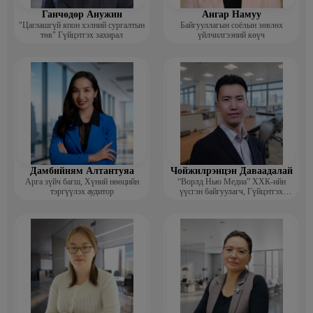
Ганчөдөр Анужин
Ангар Намуу
"Цаглашгүй япон хэлний сургалтын
Байгууллагын соёлын зөвлөх
төв" Гүйцэтгэх захирал
үйлчилгээний көүч
Дамбийням Алтантуяа
Чойжилрэнцэн Даваадалай
Арга зүйч багш, Хүний нөөцийн
“Ворлд Нью Медиа” ХХК-ийн
тэргүүлэх аудитор
үүсгэн байгуулагч, Гүйцэтгэх
захирал