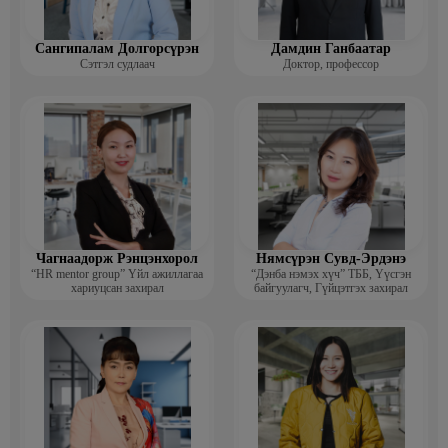
Сангипалам Долгорсүрэн
Дамдин Ганбаатар
Сэтгэл судлаач
Доктор, профессор
Чагнаадорж Рэнцэнхорол
Нямсүрэн Сувд-Эрдэнэ
“HR mentor group” Үйл ажиллагаа
“Дэнба нэмэх хүч” ТББ, Үүсгэн
хариуцсан захирал
байгуулагч, Гүйцэтгэх захирал