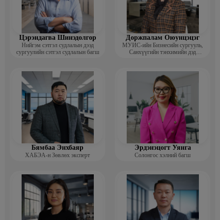
Цэрэндагва Шинэдолгор
Доржпалам Оюунцэцэг
Нийгэм сэтгэл судлалын дээд
МУИС-ийн Бизнесийн сургууль,
сургуулийн сэтгэл судлалын багш
Санхүүгийн тэнхимийн дэд
профессор
Бямбаа Энхбаяр
Эрдэнэцогт Уянга
ХАБЭА-н Зөвлөх эксперт
Солонгос хэлний багш