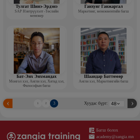
Тулгат Шинэ-Эрдэнэ
Ганхуяг Ганжаргал
SAP Нэвтрүүлэлт -Төслийн
Маркетинг, менежментийн багш
менежер
Бат-Энх Энхмандах
Шаандар Баттөмөр
Монгол хэл, Англи хэл, Хятад хэл,
Англи хэл, Маркетингийн багш
Философын багш
3
Хуудас бүрт:
1
2
Багш болох
academy@zangia.mn