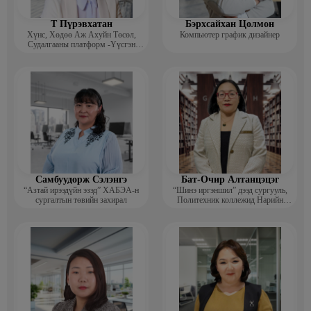
Т Пүрэвхатан
Бэрхсайхан Цолмон
Хүнс, Хөдөө Аж Ахуйн Төсөл,
Компьютер график дизайнер
Судалгааны платформ -Үүсгэн
байгуулагч
Самбуудорж Сэлэнгэ
Бат-Очир Алтанцэцэг
“Азтай ирээдүйн эзэд” ХАБЭА-н
“Шинэ иргэншил” дээд сургууль,
сургалтын төвийн захирал
Политехник коллежид Нарийн
бичгийн дарга, албан хэрэг
хөтлөлтийн мэргэжлийн үндсэн
багш