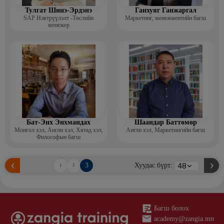
Тулгат Шинэ-Эрдэнэ
Ганхуяг Ганжаргал
SAP Нэвтрүүлэлт -Төслийн
Маркетинг, менежментийн багш
менежер
Бат-Энх Энхмандах
Шаандар Баттөмөр
Монгол хэл, Англи хэл, Хятад хэл,
Англи хэл, Маркетингийн багш
Философын багш
3
Хуудас бүрт:
1
2
Багш болох
academy@zangia.mn