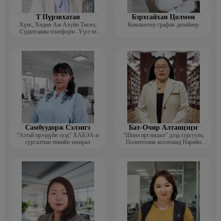
Т Пүрэвхатан
Бэрхсайхан Цолмон
Хүнс, Хөдөө Аж Ахуйн Төсөл,
Компьютер график дизайнер
Судалгааны платформ -Үүсгэн
байгуулагч
Самбуудорж Сэлэнгэ
Бат-Очир Алтанцэцэг
“Азтай ирээдүйн эзэд” ХАБЭА-н
“Шинэ иргэншил” дээд сургууль,
сургалтын төвийн захирал
Политехник коллежид Нарийн
бичгийн дарга, албан хэрэг
хөтлөлтийн мэргэжлийн үндсэн
багш