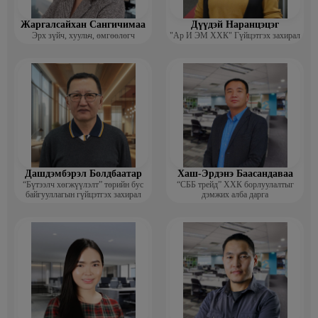
Жаргалсайхан Сангичимаа
Дүүдэй Наранцэцэг
Эрх зүйч, хуульч, өмгөөлөгч
"Ар И ЭМ ХХК" Гүйцэтгэх захирал
Дашдэмбэрэл Болдбаатар
Хаш-Эрдэнэ Баасандаваа
“Бүтээлч хөгжүүлэлт” төрийн бус
“СББ трейд” ХХК борлуулалтыг
байгууллагын гүйцэтгэх захирал
дэмжих алба дарга