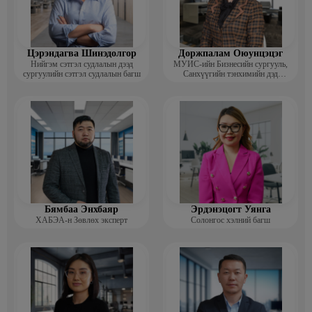
Цэрэндагва Шинэдолгор
Доржпалам Оюунцэцэг
Нийгэм сэтгэл судлалын дээд
МУИС-ийн Бизнесийн сургууль,
сургуулийн сэтгэл судлалын багш
Санхүүгийн тэнхимийн дэд
профессор
Бямбаа Энхбаяр
Эрдэнэцогт Уянга
ХАБЭА-н Зөвлөх эксперт
Солонгос хэлний багш