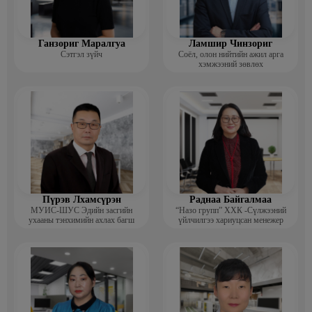
Ганзориг Маралгуа
Ламшир Чинзориг
Сэтгэл зүйч
Соёл, олон нийтийн ажил арга
хэмжээний зөвлөх
Пүрэв Лхамсүрэн
Раднаа Байгалмаа
МУИС-ШУС Эдийн засгийн
“Назо групп” ХХК -Сүлжээний
ухааны тэнхимийн ахлах багш
үйлчилгээ хариуцсан менежер