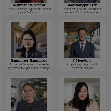
Мөнхбат Мөнхгэрэл
Жамбалдорж Гүег
"Хатан-Аялгуу" сургалтын төвийн
Техник технологийн политехник
үүсгэн байгуулагч
коллеж -Хэвлэлийн график
дизайнерийн багш
Дашдондов Дашдолзод
Г Мөнхбаяр
Архив, албан хэрэг хөтлөлтийн
"Азуре Хүлүг Аудит ХХК"
сургалт арга зүйн төвийн тэргүүн
Гүйцэтгэх захирал