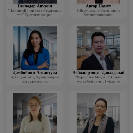
Ганчөдөр Анужин
Ангар Намуу
"Цаглашгүй япон хэлний сургалтын
Байгууллагын соёлын зөвлөх
төв" Гүйцэтгэх захирал
үйлчилгээний көүч
Дамбийням Алтантуяа
Чойжилрэнцэн Даваадалай
Арга зүйч багш, Хүний нөөцийн
“Ворлд Нью Медиа” ХХК-ийн
тэргүүлэх аудитор
үүсгэн байгуулагч, Гүйцэтгэх
захирал