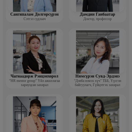
Сангипалам Долгорсүрэн
Дамдин Ганбаатар
Сэтгэл судлаач
Доктор, профессор
Чагнаадорж Рэнцэнхорол
Нямсүрэн Сувд-Эрдэнэ
“HR mentor group” Үйл ажиллагаа
“Дэнба нэмэх хүч” ТББ, Үүсгэн
хариуцсан захирал
байгуулагч, Гүйцэтгэх захирал