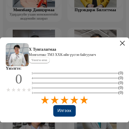
Мөнхбаяр Дашцэрмаа
Пүрэвдорж Билэгтмаа
Удирдахуйн ухаан менежментийн
академийн захирал
Х Тунгалагмаа
Монголтакс ТМЗ ХХК-ийн үүсгэн байгуулагч
Үнэлгээ өгөх
Үнэлгээ:
(0)
0
5
Мөнгөнрейс Пүрэвдорж
Өлзийсайхан Золбаяр
(0)
4
Программист, График дизайнер,
Эрдэнэт үйлдвэрийн хүний нөөцийн
(0)
Багш
тэргүүлэх мэргэжилтэн
3
(0)
2
(0)
1
Илгээх