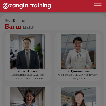
Нүүр
/
Багш нар
Багш
нар
Л Бат-Өлзий
Х Тунгалагмаа
Монголтакс ТМЗ ХХК-ийн
Монголтакс ТМЗ ХХК-ийн үүсгэн
Стратеги, Бизнес хөгжлийн
байгуулагч
хэлтсийн захирал