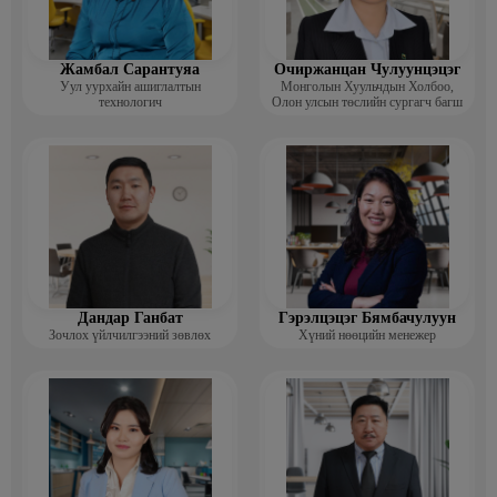
Жамбал Сарантуяа
Очиржанцан Чулуунцэцэг
Уул уурхайн ашиглалтын
Монголын Хуульчдын Холбоо,
технологич
Олон улсын төслийн сургагч багш
Дандар Ганбат
Гэрэлцэцэг Бямбачулуун
Зочлох үйлчилгээний зөвлөх
Хүний нөөцийн менежер