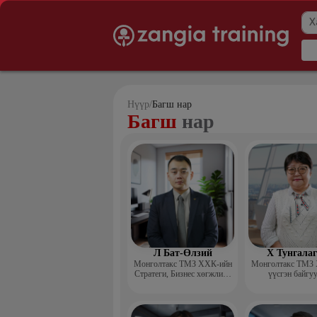
Нүүр
/
Багш нар
Багш
нар
Л Бат-Өлзий
Х Тунгала
Монголтакс ТМЗ ХХК-ийн
Монголтакс ТМЗ
Стратеги, Бизнес хөгжлийн
үүсгэн байгу
хэлтсийн захирал