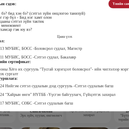
ын сэдэв:
Үнийн сан
 бэ? бид хэн бэ? (сэтгэл зүйн онцлогоо танихуй)
г гэр бүл - Бид нэг хамт олон
ааны сэтгэл зүйн тактик
с менежмент
хамсар гэж юу вэ?
Цааш үзэх
ол:
лэгтмаа
Мөнгөнрейс
Өлзийсайхан Золбаяр
Т 
Пүрэвдорж
Эрдэнэт үйлдвэрийн хүний
Хүнс,
013 МУБИС, БОСС -Боловсрол судлал, Магистр
нөөцийн тэргүүлэх
Төс
Программист, График
мэргэжилтэн
пла
дизайнер, Багш
011 МУБИС, БОСС -Сэтгэл судлал, Бакалавр
ийн сертификат:
поны Хёго их сургууль “Тусгай хэрэгцээт боловсрол”- ийн чиглэлээр мэр
лэх сургалт
уршлага:
024 Нийгэм сэтгэл судлалын дээд сургууль -Сэтгэл судлалын багш
024 “Хайрын өнгө” НҮТББ -Үүсгэн байгуулагч, Гүйцэтгэх захирал
017 МУБИС, СӨБС -Сэтгэл судлалын багш
анцэцэг
Жаргалсайхан
Дүүдэй Наранцэцэг
Да
” дээд
Сангичимаа
"Ар И ЭМ ХХК" Гүйцэтгэх
Б
техник
захирал
Эрх зүйч, хуульч, өмгөөлөгч
“Бүтэ
 бичгийн
төрийн
хэрэг
гүй
гэжлийн