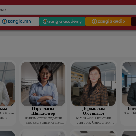
гмаа
Цэрэндагва
Доржпалам
Бям
 ХХК-ийн
Шинэдолгор
Оюунцэцэг
ХАБЭА-
улагч
Нийгэм сэтгэл судлалын
МУИС-ийн Бизнесийн
дээд сургуулийн сэтгэл
сургууль, Санхүүгийн
судлалын багш
тэнхимийн дэд профессор