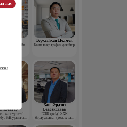
ал авах
Пүрэвхатан
Бэрхсайхан Цолмон
 Хөдөө Аж Ахуйн
Компьютер график дизайнер
өл, Судалгааны
тформ -Үүсгэн
байгуулагч
гэжил
шдэмбэрэл
Хаш-Эрдэнэ
олдбаатар
Баасандаваа
элч хөгжүүлэлт”
“СББ трейд” ХХК
 бус байгууллагын
борлуулалтыг дэмжих алба
цэтгэх захирал
дарга