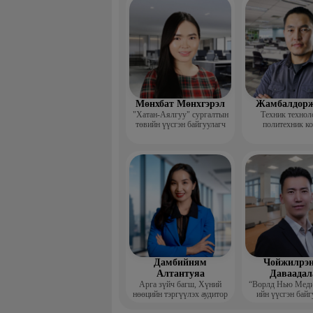
үндсэн ба
Мөнхбат Мөнхгэрэл
Жамбалдорж
"Хатан-Аялгуу" сургалтын
Техник технол
төвийн үүсгэн байгуулагч
политехник к
-Хэвлэлийн г
дизайнерийн 
Дамбийням
Чойжилрэн
Алтантуяа
Даваадал
Арга зүйч багш, Хүний
“Ворлд Нью Мед
нөөцийн тэргүүлэх аудитор
ийн үүсгэн байг
Гүйцэтгэх за