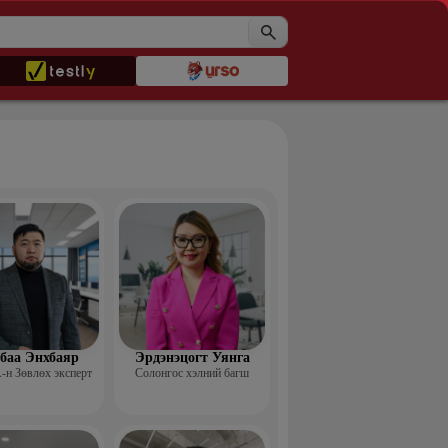
баа Энхбаяр
Эрдэнэцогт Уянга
н Зөвлөх эксперт
Солонгос хэлний багш