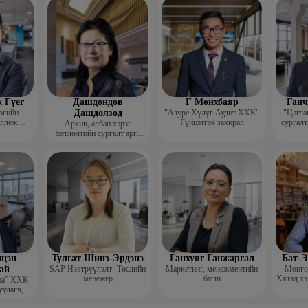
гш
 Гүег
Дашдондов
Г Мөнхбаяр
Ганч
огийн
Дашдолзод
"Азуре Хүлүг Аудит ХХК"
"Цагла
оллеж
Гүйцэтгэх захирал
сургалт
Архив, албан хэрэг
рафик
хөтлөлтийн сургалт арга
багш
зүйн төвийн тэргүүн
цэн
Тулгат Шинэ-Эрдэнэ
Ганхуяг Ганжаргал
Бат-Э
ай
SAP Нэвтрүүлэлт -Төслийн
Маркетинг, менежментийн
Монгол
менежер
багш
Хятад хэ
иа” ХХК-
уулагч,
хирал