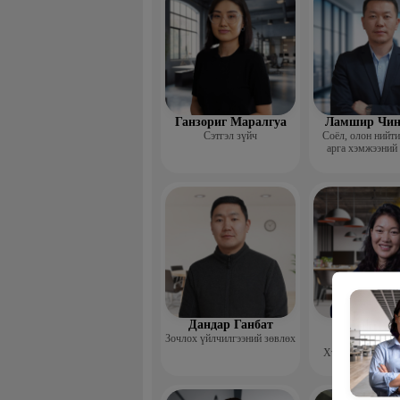
Ганзориг Маралгуа
Ламшир Чин
Сэтгэл зүйч
Соёл, олон нийт
арга хэмжээний
Дандар Ганбат
Гэрэлцэц
Зочлох үйлчилгээний зөвлөх
Бямбачул
Хүний нөөцийн 