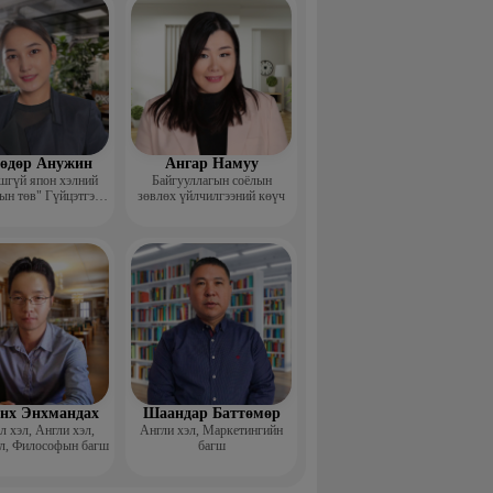
өдөр Анужин
Ангар Намуу
шгүй япон хэлний
Байгууллагын соёлын
ын төв" Гүйцэтгэх
зөвлөх үйлчилгээний көүч
захирал
нх Энхмандах
Шаандар Баттөмөр
 хэл, Англи хэл,
Англи хэл, Маркетингийн
л, Философын багш
багш