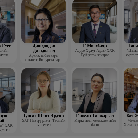
гш
 Гүег
Дашдондов
Г Мөнхбаяр
Ганч
огийн
Дашдолзод
"Азуре Хүлүг Аудит ХХК"
"Цагла
оллеж
Гүйцэтгэх захирал
сургалт
Архив, албан хэрэг
рафик
хөтлөлтийн сургалт арга
багш
зүйн төвийн тэргүүн
цэн
Тулгат Шинэ-Эрдэнэ
Ганхуяг Ганжаргал
Бат-Э
ай
SAP Нэвтрүүлэлт -Төслийн
Маркетинг, менежментийн
Монгол
менежер
багш
Хятад хэ
иа” ХХК-
уулагч,
хирал