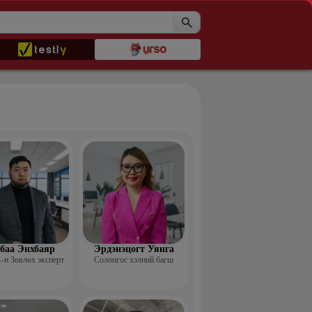
баа Энхбаяр
Эрдэнэцогт Уянга
н Зөвлөх эксперт
Солонгос хэлний багш