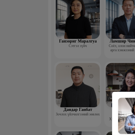
Ганзориг Маралгуа
Ламшир Чин
Сэтгэл зүйч
Соёл, олон нийт
арга хэмжээний
Дандар Ганбат
Гэрэлцэц
Зочлох үйлчилгээний зөвлөх
Бямбачул
Хүний нөөцийн 