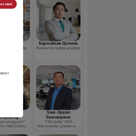
ал авах
Пүрэвхатан
Бэрхсайхан Цолмон
 Хөдөө Аж Ахуйн
Компьютер график дизайнер
өл, Судалгааны
тформ -Үүсгэн
байгуулагч
гэжил
шдэмбэрэл
Хаш-Эрдэнэ
олдбаатар
Баасандаваа
элч хөгжүүлэлт”
“СББ трейд” ХХК
 бус байгууллагын
борлуулалтыг дэмжих алба
цэтгэх захирал
дарга