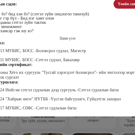
ын сэдэв:
Үнийн сан
 бэ? бид хэн бэ? (сэтгэл зүйн онцлогоо танихуй)
г гэр бүл - Бид нэг хамт олон
ааны сэтгэл зүйн тактик
с менежмент
хамсар гэж юу вэ?
Цааш үзэх
ол:
лэгтмаа
Мөнгөнрейс
Өлзийсайхан Золбаяр
Т 
Пүрэвдорж
Эрдэнэт үйлдвэрийн хүний
Хүнс,
013 МУБИС, БОСС -Боловсрол судлал, Магистр
нөөцийн тэргүүлэх
Төс
Программист, График
мэргэжилтэн
пла
дизайнер, Багш
011 МУБИС, БОСС -Сэтгэл судлал, Бакалавр
ийн сертификат:
поны Хёго их сургууль “Тусгай хэрэгцээт боловсрол”- ийн чиглэлээр мэр
лэх сургалт
уршлага:
024 Нийгэм сэтгэл судлалын дээд сургууль -Сэтгэл судлалын багш
024 “Хайрын өнгө” НҮТББ -Үүсгэн байгуулагч, Гүйцэтгэх захирал
017 МУБИС, СӨБС -Сэтгэл судлалын багш
анцэцэг
Жаргалсайхан
Дүүдэй Наранцэцэг
Да
” дээд
Сангичимаа
"Ар И ЭМ ХХК" Гүйцэтгэх
Б
техник
захирал
Эрх зүйч, хуульч, өмгөөлөгч
“Бүтэ
 бичгийн
төрийн
хэрэг
гүй
гэжлийн