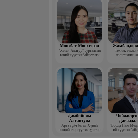
үндсэн ба
Мөнхбат Мөнхгэрэл
Жамбалдорж
"Хатан-Аялгуу" сургалтын
Техник технол
төвийн үүсгэн байгуулагч
политехник к
-Хэвлэлийн г
дизайнерийн 
Дамбийням
Чойжилрэн
Алтантуяа
Даваадал
Арга зүйч багш, Хүний
“Ворлд Нью Мед
нөөцийн тэргүүлэх аудитор
ийн үүсгэн байг
Гүйцэтгэх за