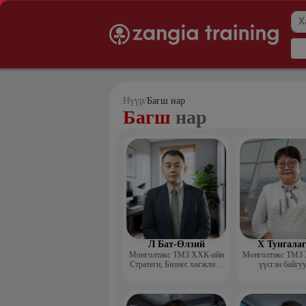
Нүүр
/
Багш нар
Багш
нар
Л Бат-Өлзий
Х Тунгала
Монголтакс ТМЗ ХХК-ийн
Монголтакс ТМЗ
Стратеги, Бизнес хөгжлийн
үүсгэн байгу
хэлтсийн захирал