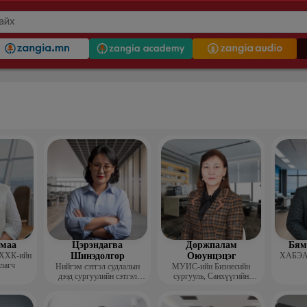
гмаа
Цэрэндагва
Доржпалам
Бям
 ХХК-ийн
Шинэдолгор
Оюунцэцэг
ХАБЭА-
улагч
Нийгэм сэтгэл судлалын
МУИС-ийн Бизнесийн
дээд сургуулийн сэтгэл
сургууль, Санхүүгийн
судлалын багш
тэнхимийн дэд профессор