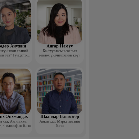
өдөр Анужин
Ангар Намуу
шгүй япон хэлний
Байгууллагын соёлын
ын төв" Гүйцэтгэх
зөвлөх үйлчилгээний көүч
захирал
нх Энхмандах
Шаандар Баттөмөр
 хэл, Англи хэл,
Англи хэл, Маркетингийн
л, Философын багш
багш