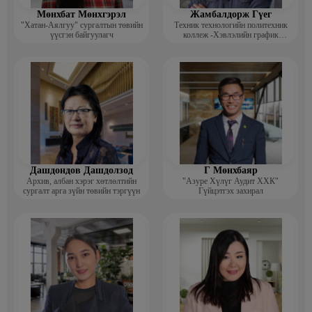
Мөнхбат Мөнхгэрэл
Жамбалдорж Гүег
"Хатан-Аялгуу" сургалтын төвийн
Техник технологийн политехник
үүсгэн байгуулагч
коллеж -Хэвлэлийн график
дизайнерийн багш
Дашдондов Дашдолзод
Г Мөнхбаяр
Архив, албан хэрэг хөтлөлтийн
"Азуре Хүлүг Аудит ХХК"
сургалт арга зүйн төвийн тэргүүн
Гүйцэтгэх захирал