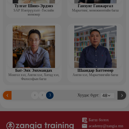
Тулгат Шинэ-Эрдэнэ
Ганхуяг Ганжаргал
SAP Нэвтрүүлэлт -Төслийн
Маркетинг, менежментийн багш
менежер
Бат-Энх Энхмандах
Шаандар Баттөмөр
Монгол хэл, Англи хэл, Хятад хэл,
Англи хэл, Маркетингийн багш
Философын багш
3
Хуудас бүрт:
1
2
Багш болох
academy@zangia.mn