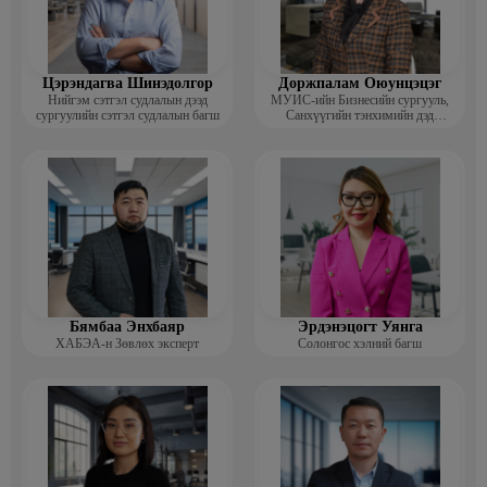
Цэрэндагва Шинэдолгор
Доржпалам Оюунцэцэг
Нийгэм сэтгэл судлалын дээд
МУИС-ийн Бизнесийн сургууль,
сургуулийн сэтгэл судлалын багш
Санхүүгийн тэнхимийн дэд
профессор
Бямбаа Энхбаяр
Эрдэнэцогт Уянга
ХАБЭА-н Зөвлөх эксперт
Солонгос хэлний багш