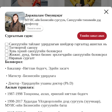
Мөнхбаяр Дашцэрмаа
Пүрэвдорж Билэгтмаа
Удирдахуйн ухаан менежментийн
Доржпалам Оюунцэцэг
академийн захирал
МУИС-ийн Бизнесийн сургууль, Санхүүгийн тэнхимийн дэд
профессор
Үнэлгээ өгөх
Сургалтын сэдэв:
Үнийн санал авах
Санхүүгийн тайланг удирдлагын шийдвэр гаргалтад ашиглах нь
Тогтвортой санхүү
Хувь хүний санхүүгийн боловсрол
Жижиг, дунд, бичил бизнес эрхлэгчдийн санхүүгийн боловсрол
Няравын сургалт
Боловсрол:
Мөнгөнрейс Пүрэвдорж
Өлзийсайхан Золбаяр
• Бакалавр -Нягтлан бодогч, Эдийн засагч
Программист, График дизайнер,
Эрдэнэт үйлдвэрийн хүний нөөцийн
Багш
тэргүүлэх мэргэжилтэн
• Магистр -Бизнесийн удирдлага
• Доктор -Удирдахуйн ухааны доктор (Ph.D)
Ажлын туршлага:
• 1987-1998 Тооцооны, ахлах, ерөнхий нягтлан бодогч
• 1998-2017 Худалдаа Үйлдвэрлэлийн дээд сургууль (хуучнаар),
МУИС-ийн Бизнесийн сургуулийн багш