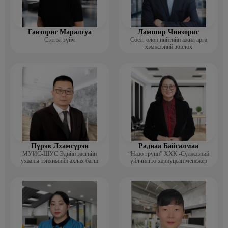
Ганзориг Маралгуа
Ламшир Чинзориг
Сэтгэл зүйч
Соёл, олон нийтийн ажил арга
хэмжээний зөвлөх
Пүрэв Лхамсүрэн
Раднаа Байгалмаа
МУИС-ШУС Эдийн засгийн
“Назо групп” ХХК -Сүлжээний
ухааны тэнхимийн ахлах багш
үйлчилгээ хариуцсан менежер