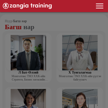
Нүүр
/
Багш нар
Багш
нар
Л Бат-Өлзий
Х Тунгалагмаа
Монголтакс ТМЗ ХХК-ийн
Монголтакс ТМЗ ХХК-ийн үүсгэн
Стратеги, Бизнес хөгжлийн
байгуулагч
хэлтсийн захирал