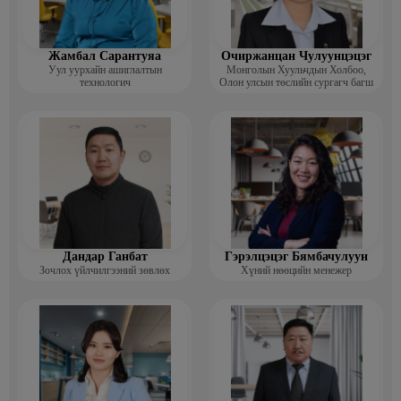
Жамбал Сарантуяа
Очиржанцан Чулуунцэцэг
Уул уурхайн ашиглалтын
Монголын Хуульчдын Холбоо,
технологич
Олон улсын төслийн сургагч багш
Дандар Ганбат
Гэрэлцэцэг Бямбачулуун
Зочлох үйлчилгээний зөвлөх
Хүний нөөцийн менежер