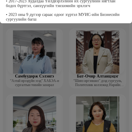
• 2017-2023 Худалдаа Үйлдвэрлэлийн их сургуулийн нягтлан
бодох бүртгэл, санхүүгийн тэнхимийн эрхлэгч
Т Пүрэвхатан
Бэрхсайхан Цолмон
• 2023 оны 9 дүгээр сараас одоог хүртэл МУИС-ийн Бизнесийн
Хүнс, Хөдөө Аж Ахуйн Төсөл,
Компьютер график дизайнер
Судалгааны платформ -Үүсгэн
сургуулийн багш
байгуулагч
Самбуудорж Сэлэнгэ
Бат-Очир Алтанцэцэг
“Азтай ирээдүйн эзэд” ХАБЭА-н
“Шинэ иргэншил” дээд сургууль,
сургалтын төвийн захирал
Политехник коллежид Нарийн
бичгийн дарга, албан хэрэг
хөтлөлтийн мэргэжлийн үндсэн
багш