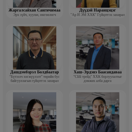
Жаргалсайхан Сангичимаа
Дүүдэй Наранцэцэг
Эрх зүйч, хуульч, өмгөөлөгч
"Ар И ЭМ ХХК" Гүйцэтгэх захирал
Дашдэмбэрэл Болдбаатар
Хаш-Эрдэнэ Баасандаваа
“Бүтээлч хөгжүүлэлт” төрийн бус
“СББ трейд” ХХК борлуулалтыг
байгууллагын гүйцэтгэх захирал
дэмжих алба дарга