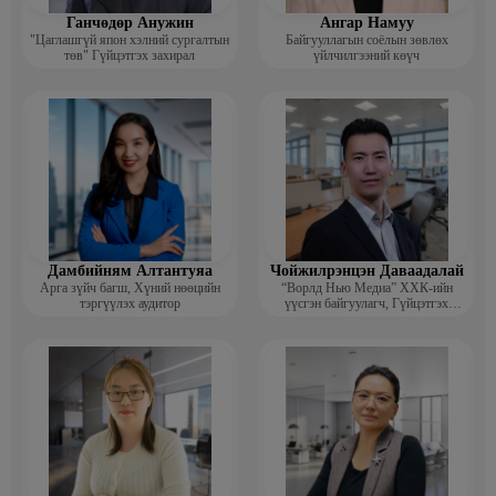
Ганчөдөр Анужин
Ангар Намуу
"Цаглашгүй япон хэлний сургалтын
Байгууллагын соёлын зөвлөх
төв" Гүйцэтгэх захирал
үйлчилгээний көүч
Дамбийням Алтантуяа
Чойжилрэнцэн Даваадалай
Арга зүйч багш, Хүний нөөцийн
“Ворлд Нью Медиа” ХХК-ийн
тэргүүлэх аудитор
үүсгэн байгуулагч, Гүйцэтгэх
захирал