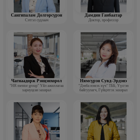
Сангипалам Долгорсүрэн
Дамдин Ганбаатар
Сэтгэл судлаач
Доктор, профессор
Чагнаадорж Рэнцэнхорол
Нямсүрэн Сувд-Эрдэнэ
“HR mentor group” Үйл ажиллагаа
“Дэнба нэмэх хүч” ТББ, Үүсгэн
хариуцсан захирал
байгуулагч, Гүйцэтгэх захирал