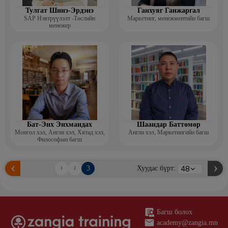
Тулгат Шинэ-Эрдэнэ
Ганхуяг Ганжаргал
SAP Нэвтрүүлэлт -Төслийн
Маркетинг, менежментийн багш
менежер
Бат-Энх Энхмандах
Шаандар Баттөмөр
Монгол хэл, Англи хэл, Хятад хэл,
Англи хэл, Маркетингийн багш
Философын багш
3
Хуудас бүрт:
1
2
Багш болох
academy@zangia.mn