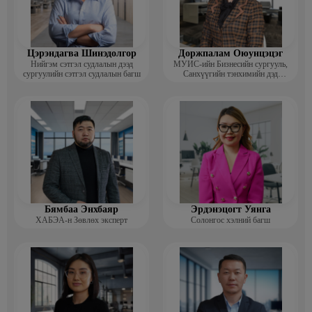
Цэрэндагва Шинэдолгор
Доржпалам Оюунцэцэг
Нийгэм сэтгэл судлалын дээд
МУИС-ийн Бизнесийн сургууль,
сургуулийн сэтгэл судлалын багш
Санхүүгийн тэнхимийн дэд
профессор
Бямбаа Энхбаяр
Эрдэнэцогт Уянга
ХАБЭА-н Зөвлөх эксперт
Солонгос хэлний багш