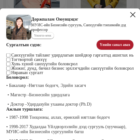
Мөнхбаяр Дашцэрмаа
Пүрэвдорж Билэгтмаа
Удирдахуйн ухаан менежментийн
Доржпалам Оюунцэцэг
академийн захирал
МУИС-ийн Бизнесийн сургууль, Санхүүгийн тэнхимийн дэд
профессор
Үнэлгээ өгөх
Сургалтын сэдэв:
Үнийн санал авах
Санхүүгийн тайланг удирдлагын шийдвэр гаргалтад ашиглах нь
Тогтвортой санхүү
Хувь хүний санхүүгийн боловсрол
Жижиг, дунд, бичил бизнес эрхлэгчдийн санхүүгийн боловсрол
Няравын сургалт
Боловсрол:
Мөнгөнрейс Пүрэвдорж
Өлзийсайхан Золбаяр
• Бакалавр -Нягтлан бодогч, Эдийн засагч
Программист, График дизайнер,
Эрдэнэт үйлдвэрийн хүний нөөцийн
Багш
тэргүүлэх мэргэжилтэн
• Магистр -Бизнесийн удирдлага
• Доктор -Удирдахуйн ухааны доктор (Ph.D)
Ажлын туршлага:
• 1987-1998 Тооцооны, ахлах, ерөнхий нягтлан бодогч
• 1998-2017 Худалдаа Үйлдвэрлэлийн дээд сургууль (хуучнаар),
МУИС-ийн Бизнесийн сургуулийн багш