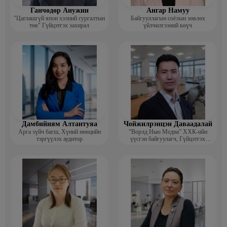
Ганчөдөр Анужин
Ангар Намуу
"Цаглашгүй япон хэлний сургалтын
Байгууллагын соёлын зөвлөх
төв" Гүйцэтгэх захирал
үйлчилгээний көүч
Дамбийням Алтантуяа
Чойжилрэнцэн Даваадалай
Арга зүйч багш, Хүний нөөцийн
“Ворлд Нью Медиа” ХХК-ийн
тэргүүлэх аудитор
үүсгэн байгуулагч, Гүйцэтгэх
захирал