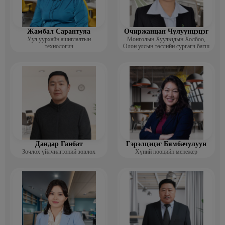
Жамбал Сарантуяа
Очиржанцан Чулуунцэцэг
Уул уурхайн ашиглалтын
Монголын Хуульчдын Холбоо,
технологич
Олон улсын төслийн сургагч багш
Дандар Ганбат
Гэрэлцэцэг Бямбачулуун
Зочлох үйлчилгээний зөвлөх
Хүний нөөцийн менежер