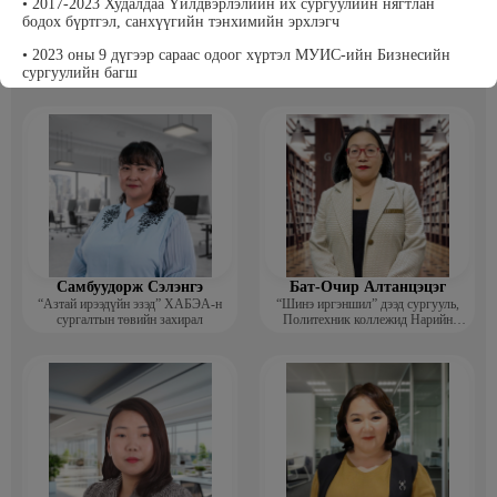
• 2017-2023 Худалдаа Үйлдвэрлэлийн их сургуулийн нягтлан
бодох бүртгэл, санхүүгийн тэнхимийн эрхлэгч
Т Пүрэвхатан
Бэрхсайхан Цолмон
• 2023 оны 9 дүгээр сараас одоог хүртэл МУИС-ийн Бизнесийн
Хүнс, Хөдөө Аж Ахуйн Төсөл,
Компьютер график дизайнер
Судалгааны платформ -Үүсгэн
сургуулийн багш
байгуулагч
Самбуудорж Сэлэнгэ
Бат-Очир Алтанцэцэг
“Азтай ирээдүйн эзэд” ХАБЭА-н
“Шинэ иргэншил” дээд сургууль,
сургалтын төвийн захирал
Политехник коллежид Нарийн
бичгийн дарга, албан хэрэг
хөтлөлтийн мэргэжлийн үндсэн
багш