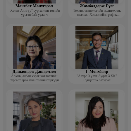
Мөнхбат Мөнхгэрэл
Жамбалдорж Гүег
"Хатан-Аялгуу" сургалтын төвийн
Техник технологийн политехник
үүсгэн байгуулагч
коллеж -Хэвлэлийн график
дизайнерийн багш
Дашдондов Дашдолзод
Г Мөнхбаяр
Архив, албан хэрэг хөтлөлтийн
"Азуре Хүлүг Аудит ХХК"
сургалт арга зүйн төвийн тэргүүн
Гүйцэтгэх захирал