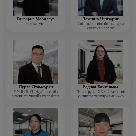
Ганзориг Маралгуа
Ламшир Чинзориг
Сэтгэл зүйч
Соёл, олон нийтийн ажил арга
хэмжээний зөвлөх
Пүрэв Лхамсүрэн
Раднаа Байгалмаа
МУИС-ШУС Эдийн засгийн
“Назо групп” ХХК -Сүлжээний
ухааны тэнхимийн ахлах багш
үйлчилгээ хариуцсан менежер