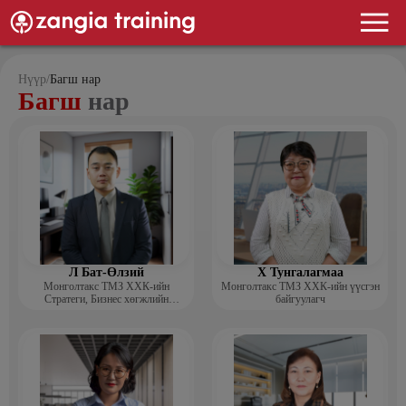
Нүүр
/
Багш нар
Багш
нар
Л Бат-Өлзий
Х Тунгалагмаа
Монголтакс ТМЗ ХХК-ийн
Монголтакс ТМЗ ХХК-ийн үүсгэн
Стратеги, Бизнес хөгжлийн
байгуулагч
хэлтсийн захирал