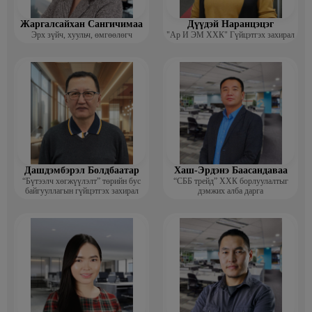
Жаргалсайхан Сангичимаа
Дүүдэй Наранцэцэг
Эрх зүйч, хуульч, өмгөөлөгч
"Ар И ЭМ ХХК" Гүйцэтгэх захирал
Дашдэмбэрэл Болдбаатар
Хаш-Эрдэнэ Баасандаваа
“Бүтээлч хөгжүүлэлт” төрийн бус
“СББ трейд” ХХК борлуулалтыг
байгууллагын гүйцэтгэх захирал
дэмжих алба дарга