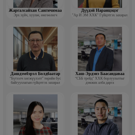
Жаргалсайхан Сангичимаа
Дүүдэй Наранцэцэг
Эрх зүйч, хуульч, өмгөөлөгч
"Ар И ЭМ ХХК" Гүйцэтгэх захирал
Дашдэмбэрэл Болдбаатар
Хаш-Эрдэнэ Баасандаваа
“Бүтээлч хөгжүүлэлт” төрийн бус
“СББ трейд” ХХК борлуулалтыг
байгууллагын гүйцэтгэх захирал
дэмжих алба дарга