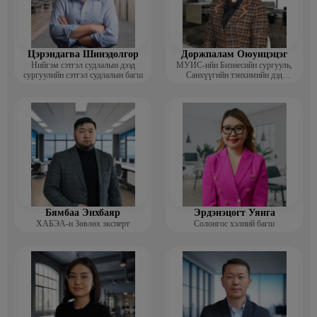
Цэрэндагва Шинэдолгор
Доржпалам Оюунцэцэг
Нийгэм сэтгэл судлалын дээд
МУИС-ийн Бизнесийн сургууль,
сургуулийн сэтгэл судлалын багш
Санхүүгийн тэнхимийн дэд
профессор
Бямбаа Энхбаяр
Эрдэнэцогт Уянга
ХАБЭА-н Зөвлөх эксперт
Солонгос хэлний багш