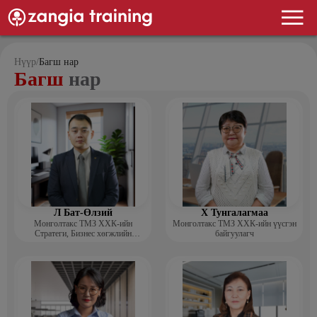
Нүүр
/
Багш нар
Багш
нар
Л Бат-Өлзий
Х Тунгалагмаа
Монголтакс ТМЗ ХХК-ийн
Монголтакс ТМЗ ХХК-ийн үүсгэн
Стратеги, Бизнес хөгжлийн
байгуулагч
хэлтсийн захирал