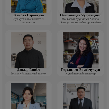
Жамбал Сарантуяа
Очиржанцан Чулуунцэцэг
Уул уурхайн ашиглалтын
Монголын Хуульчдын Холбоо,
технологич
Олон улсын төслийн сургагч багш
Дандар Ганбат
Гэрэлцэцэг Бямбачулуун
Зочлох үйлчилгээний зөвлөх
Хүний нөөцийн менежер