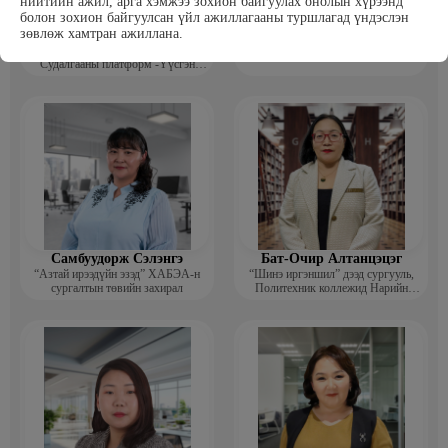
нийтийн ажил, арга хэмжээ зохион байгуулах онолын хүрээнд
болон зохион байгуулсан үйл ажиллагааны туршлагад үндэслэн
зөвлөж хамтран ажиллана.
Т Пүрэвхатан
Бэрхсайхан Цолмон
Хүнс, Хөдөө Аж Ахуйн Төсөл,
Компьютер график дизайнер
Судалгааны платформ -Үүсгэн
байгуулагч
Самбуудорж Сэлэнгэ
Бат-Очир Алтанцэцэг
“Азтай ирээдүйн эзэд” ХАБЭА-н
“Шинэ иргэншил” дээд сургууль,
сургалтын төвийн захирал
Политехник коллежид Нарийн
бичгийн дарга, албан хэрэг
хөтлөлтийн мэргэжлийн үндсэн
багш