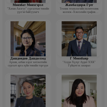
Мөнхбат Мөнхгэрэл
Жамбалдорж Гүег
"Хатан-Аялгуу" сургалтын төвийн
Техник технологийн политехник
үүсгэн байгуулагч
коллеж -Хэвлэлийн график
дизайнерийн багш
Дашдондов Дашдолзод
Г Мөнхбаяр
Архив, албан хэрэг хөтлөлтийн
"Азуре Хүлүг Аудит ХХК"
сургалт арга зүйн төвийн тэргүүн
Гүйцэтгэх захирал