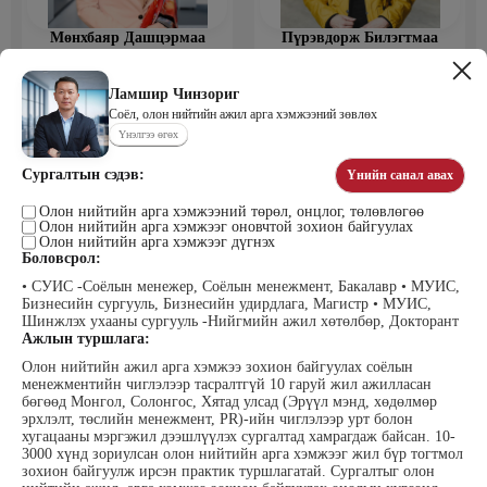
Мөнхбаяр Дашцэрмаа
Пүрэвдорж Билэгтмаа
Удирдахуйн ухаан менежментийн
академийн захирал
Ламшир Чинзориг
Соёл, олон нийтийн ажил арга хэмжээний зөвлөх
Үнэлгээ өгөх
Сургалтын сэдэв:
Үнийн санал авах
Олон нийтийн арга хэмжээний төрөл, онцлог, төлөвлөгөө
Олон нийтийн арга хэмжээг оновчтой зохион байгуулах
Олон нийтийн арга хэмжээг дүгнэх
Боловсрол:
Мөнгөнрейс Пүрэвдорж
Өлзийсайхан Золбаяр
• СУИС -Соёлын менежер, Соёлын менежмент, Бакалавр • МУИС,
Программист, График дизайнер,
Эрдэнэт үйлдвэрийн хүний нөөцийн
Бизнесийн сургууль, Бизнесийн удирдлага, Магистр • МУИС,
Багш
тэргүүлэх мэргэжилтэн
Шинжлэх ухааны сургууль -Нийгмийн ажил хөтөлбөр, Докторант
Ажлын туршлага:
Олон нийтийн ажил арга хэмжээ зохион байгуулах соёлын
менежментийн чиглэлээр тасралтгүй 10 гаруй жил ажилласан
бөгөөд Монгол, Солонгос, Хятад улсад (Эрүүл мэнд, хөдөлмөр
эрхлэлт, төслийн менежмент, PR)-ийн чиглэлээр урт болон
хугацааны мэргэжил дээшлүүлэх сургалтад хамрагдаж байсан. 10-
3000 хүнд зориулсан олон нийтийн арга хэмжээг жил бүр тогтмол
зохион байгуулж ирсэн практик туршлагатай. Сургалтыг олон