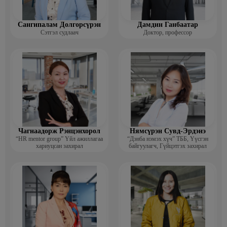
Сангипалам Долгорсүрэн
Дамдин Ганбаатар
Сэтгэл судлаач
Доктор, профессор
Чагнаадорж Рэнцэнхорол
Нямсүрэн Сувд-Эрдэнэ
“HR mentor group” Үйл ажиллагаа
“Дэнба нэмэх хүч” ТББ, Үүсгэн
хариуцсан захирал
байгуулагч, Гүйцэтгэх захирал