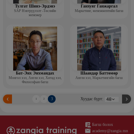
Тулгат Шинэ-Эрдэнэ
Ганхуяг Ганжаргал
SAP Нэвтрүүлэлт -Төслийн
Маркетинг, менежментийн багш
менежер
Бат-Энх Энхмандах
Шаандар Баттөмөр
Монгол хэл, Англи хэл, Хятад хэл,
Англи хэл, Маркетингийн багш
Философын багш
3
Хуудас бүрт:
1
2
Багш болох
academy@zangia.mn