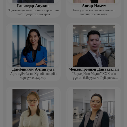
Ганчөдөр Анужин
Ангар Намуу
"Цаглашгүй япон хэлний сургалтын
Байгууллагын соёлын зөвлөх
төв" Гүйцэтгэх захирал
үйлчилгээний көүч
Дамбийням Алтантуяа
Чойжилрэнцэн Даваадалай
Арга зүйч багш, Хүний нөөцийн
“Ворлд Нью Медиа” ХХК-ийн
тэргүүлэх аудитор
үүсгэн байгуулагч, Гүйцэтгэх
захирал