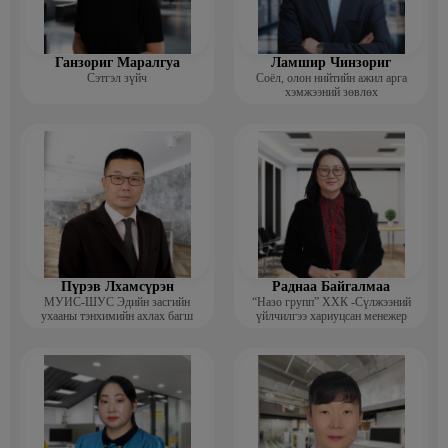
Ганзориг Маралгуа
Ламшир Чинзориг
Сэтгэл зүйч
Соёл, олон нийтийн ажил арга
хэмжээний зөвлөх
Пүрэв Лхамсүрэн
Раднаа Байгалмаа
МУИС-ШУС Эдийн засгийн
“Назо групп” ХХК -Сүлжээний
ухааны тэнхимийн ахлах багш
үйлчилгээ хариуцсан менежер