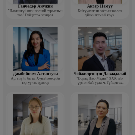
Ганчөдөр Анужин
Ангар Намуу
"Цаглашгүй япон хэлний сургалтын
Байгууллагын соёлын зөвлөх
төв" Гүйцэтгэх захирал
үйлчилгээний көүч
Дамбийням Алтантуяа
Чойжилрэнцэн Даваадалай
Арга зүйч багш, Хүний нөөцийн
“Ворлд Нью Медиа” ХХК-ийн
тэргүүлэх аудитор
үүсгэн байгуулагч, Гүйцэтгэх
захирал