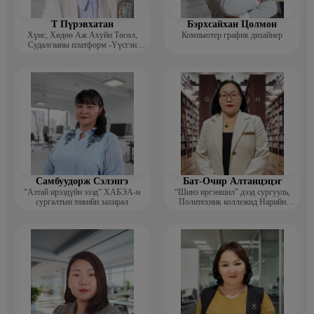
Т Пүрэвхатан
Бэрхсайхан Цолмон
Хүнс, Хөдөө Аж Ахуйн Төсөл,
Компьютер график дизайнер
Судалгааны платформ -Үүсгэн
байгуулагч
Самбуудорж Сэлэнгэ
Бат-Очир Алтанцэцэг
“Азтай ирээдүйн эзэд” ХАБЭА-н
“Шинэ иргэншил” дээд сургууль,
сургалтын төвийн захирал
Политехник коллежид Нарийн
бичгийн дарга, албан хэрэг
хөтлөлтийн мэргэжлийн үндсэн
багш