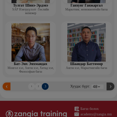
Тулгат Шинэ-Эрдэнэ
Ганхуяг Ганжаргал
SAP Нэвтрүүлэлт -Төслийн
Маркетинг, менежментийн багш
менежер
Бат-Энх Энхмандах
Шаандар Баттөмөр
Монгол хэл, Англи хэл, Хятад хэл,
Англи хэл, Маркетингийн багш
Философын багш
3
Хуудас бүрт:
1
2
Багш болох
academy@zangia.mn