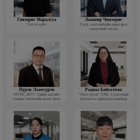
Ганзориг Маралгуа
Ламшир Чинзориг
Сэтгэл зүйч
Соёл, олон нийтийн ажил арга
хэмжээний зөвлөх
Пүрэв Лхамсүрэн
Раднаа Байгалмаа
МУИС-ШУС Эдийн засгийн
“Назо групп” ХХК -Сүлжээний
ухааны тэнхимийн ахлах багш
үйлчилгээ хариуцсан менежер