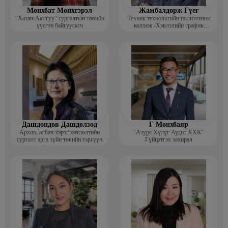
Мөнхбат Мөнхгэрэл
Жамбалдорж Гүег
"Хатан-Аялгуу" сургалтын төвийн
Техник технологийн политехник
үүсгэн байгуулагч
коллеж -Хэвлэлийн график
дизайнерийн багш
Дашдондов Дашдолзод
Г Мөнхбаяр
Архив, албан хэрэг хөтлөлтийн
"Азуре Хүлүг Аудит ХХК"
сургалт арга зүйн төвийн тэргүүн
Гүйцэтгэх захирал