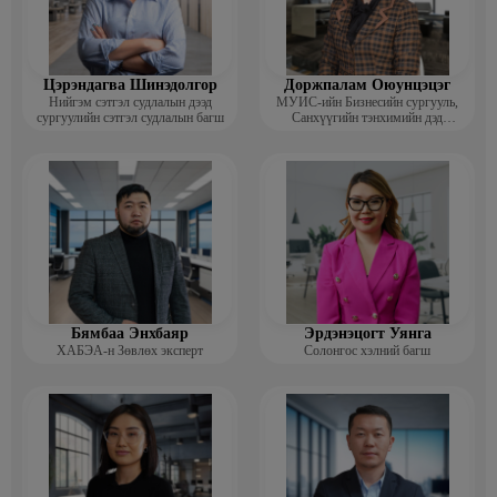
Цэрэндагва Шинэдолгор
Доржпалам Оюунцэцэг
Нийгэм сэтгэл судлалын дээд
МУИС-ийн Бизнесийн сургууль,
сургуулийн сэтгэл судлалын багш
Санхүүгийн тэнхимийн дэд
профессор
Бямбаа Энхбаяр
Эрдэнэцогт Уянга
ХАБЭА-н Зөвлөх эксперт
Солонгос хэлний багш