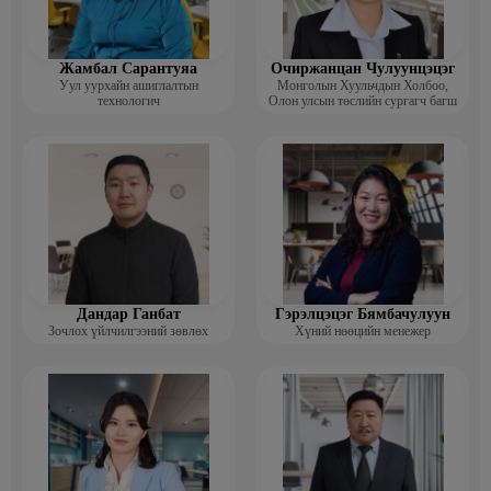
Жамбал Сарантуяа
Очиржанцан Чулуунцэцэг
Уул уурхайн ашиглалтын
Монголын Хуульчдын Холбоо,
технологич
Олон улсын төслийн сургагч багш
Дандар Ганбат
Гэрэлцэцэг Бямбачулуун
Зочлох үйлчилгээний зөвлөх
Хүний нөөцийн менежер