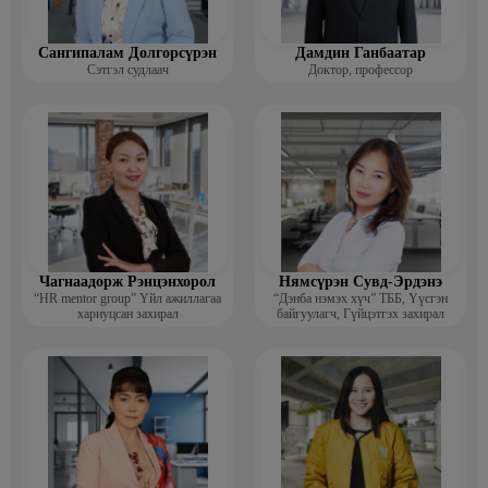
Сангипалам Долгорсүрэн
Дамдин Ганбаатар
Сэтгэл судлаач
Доктор, профессор
Чагнаадорж Рэнцэнхорол
Нямсүрэн Сувд-Эрдэнэ
“HR mentor group” Үйл ажиллагаа
“Дэнба нэмэх хүч” ТББ, Үүсгэн
хариуцсан захирал
байгуулагч, Гүйцэтгэх захирал