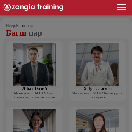
Нүүр
/
Багш нар
Багш
нар
Л Бат-Өлзий
Х Тунгалагмаа
Монголтакс ТМЗ ХХК-ийн
Монголтакс ТМЗ ХХК-ийн үүсгэн
Стратеги, Бизнес хөгжлийн
байгуулагч
хэлтсийн захирал