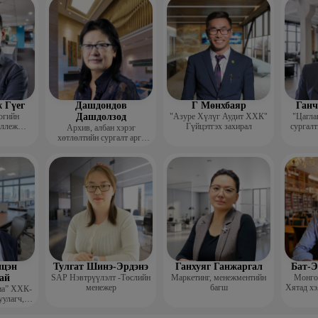
гш
 Гүег
Дашдондов
Г Мөнхбаяр
Ганч
огийн
Дашдолзод
"Азуре Хүлүг Аудит ХХК"
"Цагла
оллеж
Гүйцэтгэх захирал
сургалт
Архив, албан хэрэг
рафик
хөтлөлтийн сургалт арга
багш
зүйн төвийн тэргүүн
цэн
Тулгат Шинэ-Эрдэнэ
Ганхуяг Ганжаргал
Бат-Э
ай
SAP Нэвтрүүлэлт -Төслийн
Маркетинг, менежментийн
Монгол
менежер
багш
Хятад хэ
иа” ХХК-
уулагч,
хирал