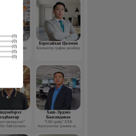
(0)
(0)
Пүрэвхатан
Бэрхсайхан Цолмон
(0)
 Хөдөө Аж Ахуйн
Компьютер график дизайнер
(0)
өл, Судалгааны
(0)
тформ -Үүсгэн
байгуулагч
шдэмбэрэл
Хаш-Эрдэнэ
олдбаатар
Баасандаваа
элч хөгжүүлэлт”
“СББ трейд” ХХК
 бус байгууллагын
борлуулалтыг дэмжих алба
цэтгэх захирал
дарга