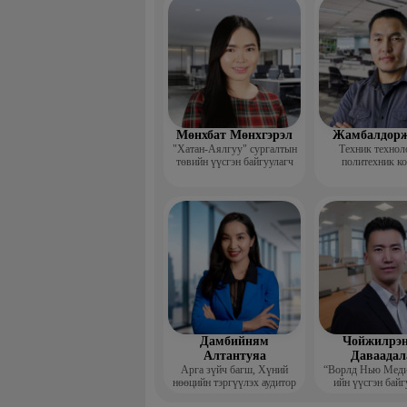
үндсэн ба
Мөнхбат Мөнхгэрэл
Жамбалдорж
"Хатан-Аялгуу" сургалтын
Техник технол
төвийн үүсгэн байгуулагч
политехник к
-Хэвлэлийн г
дизайнерийн 
Дамбийням
Чойжилрэн
Алтантуяа
Даваадал
Арга зүйч багш, Хүний
“Ворлд Нью Мед
нөөцийн тэргүүлэх аудитор
ийн үүсгэн байг
Гүйцэтгэх за