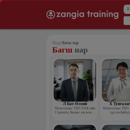
Нүүр
/
Багш нар
Багш
нар
Л Бат-Өлзий
Х Тунгала
Монголтакс ТМЗ ХХК-ийн
Монголтакс ТМЗ
Стратеги, Бизнес хөгжлийн
үүсгэн байгу
хэлтсийн захирал