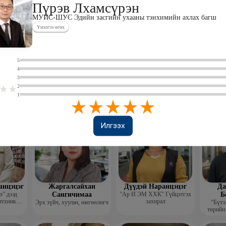
Пүрэв Лхамсүрэн
МУИС-ШУС Эдийн засгийн ухааны тэнхимийн ахлах багш
Үнэлгээ өгөх
0
5
4
лэгтмаа
Мөнгөнрейс
Өлзийсайхан Золбаяр
Т 
3
Пүрэвдорж
Эрдэнэт үйлдвэрийн хүний
Хүнс,
2
нөөцийн тэргүүлэх
Төс
Программист, График
мэргэжилтэн
пла
1
дизайнер, Багш
Илгээх
анцэцэг
Жаргалсайхан
Дүүдэй Наранцэцэг
Да
” дээд
Сангичимаа
"Ар И ЭМ ХХК" Гүйцэтгэх
Б
техник
захирал
Эрх зүйч, хуульч, өмгөөлөгч
“Бүтэ
 бичгийн
төрийн
хэрэг
гүй
гэжлийн