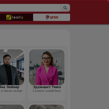
баа Энхбаяр
Эрдэнэцогт Уянга
н Зөвлөх эксперт
Солонгос хэлний багш