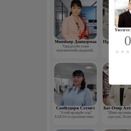
Үнэлгээ:
Мөнхбаяр Дашцэрмаа
Пүрэвдорж Би
Удирдахуйн ухаан
менежментийн академийн
захирал
Самбуудорж Сэлэнгэ
Бат-Очир Алт
“Азтай ирээдүйн эзэд”
“Шинэ иргэншил
ХАБЭА-н сургалтын төвийн
сургууль, Поли
захирал
коллежид Нарийн
дарга, албан 
хөтлөлтийн мэр