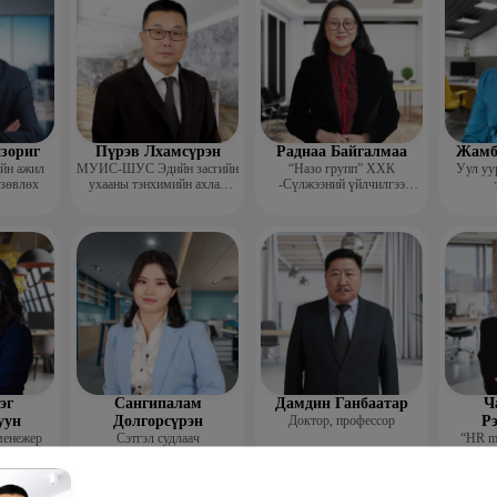
зориг
Пүрэв Лхамсүрэн
Раднаа Байгалмаа
Жамб
ийн ажил
МУИС-ШУС Эдийн засгийн
“Назо групп” ХХК
Уул уу
 зөвлөх
ухааны тэнхимийн ахлах
-Сүлжээний үйлчилгээ
багш
хариуцсан менежер
эг
Сангипалам
Дамдин Ганбаатар
Ч
уун
Долгорсүрэн
Доктор, профессор
Р
менежер
Сэтгэл судлаач
“HR m
ажил