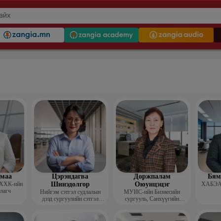
гмаа
Цэрэндагва
Доржпалам
Бям
 ХХК-ийн
Шинэдолгор
Оюунцэцэг
ХАБЭА-
улагч
Нийгэм сэтгэл судлалын
МУИС-ийн Бизнесийн
дээд сургуулийн сэтгэл
сургууль, Санхүүгийн
судлалын багш
тэнхимийн дэд профессор