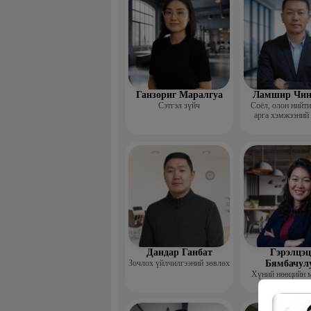
Ганзориг Маралгуа
Ламшир Чин
Сэтгэл зүйч
Соёл, олон нийт
арга хэмжээний
Дандар Ганбат
Гэрэлцэц
Зочлох үйлчилгээний зөвлөх
Бямбачул
Хүний нөөцийн 