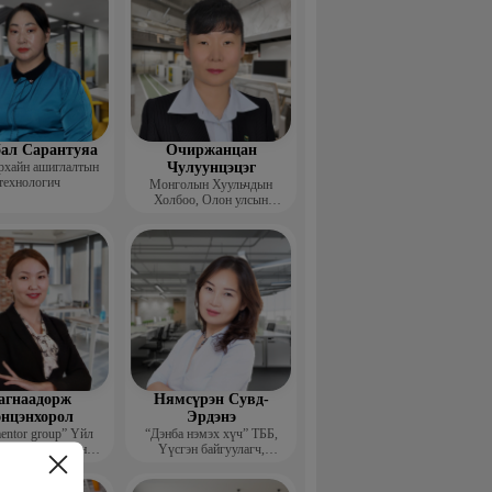
ал Сарантуяа
Очиржанцан
рхайн ашиглалтын
Чулуунцэцэг
технологич
Монголын Хуульчдын
Холбоо, Олон улсын
төслийн сургагч багш
агнаадорж
Нямсүрэн Сувд-
энцэнхорол
Эрдэнэ
entor group” Үйл
“Дэнба нэмэх хүч” ТББ,
лагаа хариуцсан
Үүсгэн байгуулагч,
захирал
Гүйцэтгэх захирал