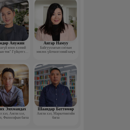
өдөр Анужин
Ангар Намуу
шгүй япон хэлний
Байгууллагын соёлын
ын төв" Гүйцэтгэх
зөвлөх үйлчилгээний көүч
захирал
нх Энхмандах
Шаандар Баттөмөр
 хэл, Англи хэл,
Англи хэл, Маркетингийн
л, Философын багш
багш