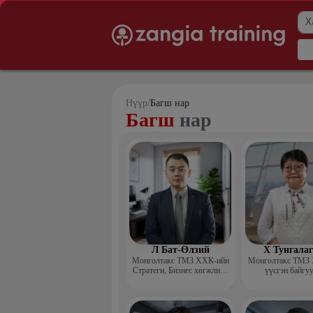
Нүүр
/
Багш нар
Багш
нар
Л Бат-Өлзий
Х Тунгала
Монголтакс ТМЗ ХХК-ийн
Монголтакс ТМЗ
Стратеги, Бизнес хөгжлийн
үүсгэн байгу
хэлтсийн захирал