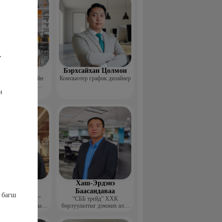
,
Пүрэвхатан
Бэрхсайхан Цолмон
 Хөдөө Аж Ахуйн
Компьютер график дизайнер
өл, Судалгааны
ми
тформ -Үүсгэн
байгуулагч
шдэмбэрэл
Хаш-Эрдэнэ
олдбаатар
Баасандаваа
х багш
элч хөгжүүлэлт”
“СББ трейд” ХХК
 бус байгууллагын
борлуулалтыг дэмжих алба
цэтгэх захирал
дарга