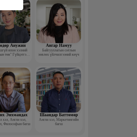
ш
өдөр Анужин
Ангар Намуу
шгүй япон хэлний
Байгууллагын соёлын
ын төв" Гүйцэтгэх
зөвлөх үйлчилгээний көүч
захирал
нх Энхмандах
Шаандар Баттөмөр
 хэл, Англи хэл,
Англи хэл, Маркетингийн
л, Философын багш
багш