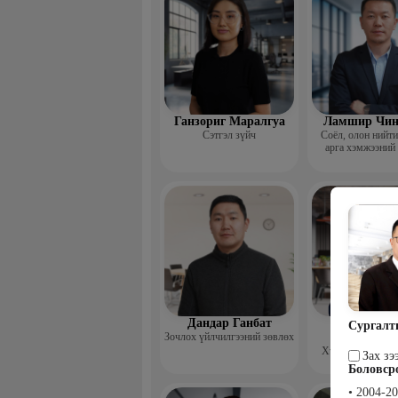
Ганзориг Маралгуа
Ламшир Чин
Сэтгэл зүйч
Соёл, олон нийт
арга хэмжээний
Дандар Ганбат
Гэрэлцэц
Сургалт
Зочлох үйлчилгээний зөвлөх
Бямбачул
Хүний нөөцийн 
Зах зэ
Боловср
• 2004-2