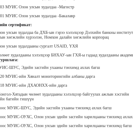
003 МУИС Олон улсын худалдаа -Магистр
001 МУИС Олон улсын худалдаа -Бакалавр
ийн сертификат:
лон улсын худалдаа ба ДХБ-ын гэрээ хэлэлцээр Дэлхийн банкны институт
ын хөгжлийн хүрээлэн, Номхон далайн хөгжлийн корпорац
лэгтмаа
Мөнгөнрейс
Өлзийсайхан Золбаяр
Т 
лон улсын худалдааны сургалт USAID, ҮХЯ
Пүрэвдорж
Эрдэнэт үйлдвэрийн хүний
Хүнс,
нөөцийн тэргүүлэх
Төс
Программист, График
өлөөт худалдааны хэлэлцээр БНХАУ-ын ГХЯ-ы гадаад худалдааны акаде
мэргэжилтэн
пла
дизайнер, Багш
уршлага:
МУИС-ШУС, Эдийн засгийн ухааны тэнхимд ахлах багш
2020 МУИС-ийн Хяналт мониторингийн албаны дарга
2018 МУИС-ийн ДХАОНХХ-ийн дарга
онгол-Хятадын чөлөөт худалдааны хэлэлцээр байгуулах ажлын хэсгийн
ийн багийн гишүүн
оноос МУИС-ШУС, Эдийн засгийн ухааны тэнхимд ахлах багш
анцэцэг
Жаргалсайхан
Дүүдэй Наранцэцэг
Да
” дээд
Сангичимаа
"Ар И ЭМ ХХК" Гүйцэтгэх
Б
ноос МУИС-ОУХС, Олон улсын эдийн засгийн харилцааны тэнхимд ахла
техник
захирал
Эрх зүйч, хуульч, өмгөөлөгч
“Бүтэ
 бичгийн
төрийн
ноос МУИС-ОУХС, Олон улсын эдийн засгийн харилцааны тэнхимд багш
хэрэг
гүй
гэжлийн