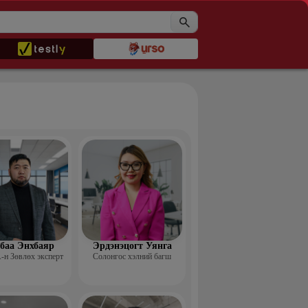
баа Энхбаяр
Эрдэнэцогт Уянга
н Зөвлөх эксперт
Солонгос хэлний багш