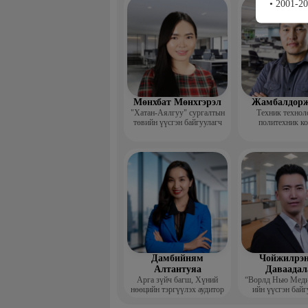
• 2001-2
үндсэн ба
Мөнхбат Мөнхгэрэл
Жамбалдорж
"Хатан-Аялгуу" сургалтын
Техник технол
төвийн үүсгэн байгуулагч
политехник к
-Хэвлэлийн г
дизайнерийн 
Дамбийням
Чойжилрэн
Алтантуяа
Даваадал
Арга зүйч багш, Хүний
“Ворлд Нью Мед
нөөцийн тэргүүлэх аудитор
ийн үүсгэн байг
Гүйцэтгэх за