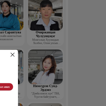
ал Сарантуяа
Очиржанцан
рхайн ашиглалтын
Чулуунцэцэг
технологич
Монголын Хуульчдын
Холбоо, Олон улсын
төслийн сургагч багш
агнаадорж
Нямсүрэн Сувд-
ал авах
энцэнхорол
Эрдэнэ
entor group” Үйл
“Дэнба нэмэх хүч” ТББ,
лагаа хариуцсан
Үүсгэн байгуулагч,
захирал
Гүйцэтгэх захирал