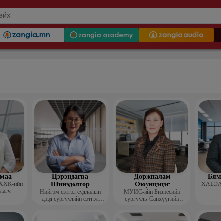
гмаа
Цэрэндагва
Доржпалам
Бям
 ХХК-ийн
Шинэдолгор
Оюунцэцэг
ХАБЭА-
улагч
Нийгэм сэтгэл судлалын
МУИС-ийн Бизнесийн
дээд сургуулийн сэтгэл
сургууль, Санхүүгийн
судлалын багш
тэнхимийн дэд профессор