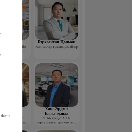
,
Пүрэвхатан
Бэрхсайхан Цолмон
 Хөдөө Аж Ахуйн
Компьютер график дизайнер
өл, Судалгааны
ми
тформ -Үүсгэн
байгуулагч
шдэмбэрэл
Хаш-Эрдэнэ
олдбаатар
Баасандаваа
х багш
элч хөгжүүлэлт”
“СББ трейд” ХХК
 бус байгууллагын
борлуулалтыг дэмжих алба
цэтгэх захирал
дарга