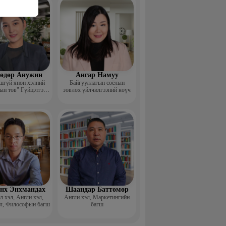
ш
өдөр Анужин
Ангар Намуу
шгүй япон хэлний
Байгууллагын соёлын
ын төв" Гүйцэтгэх
зөвлөх үйлчилгээний көүч
захирал
нх Энхмандах
Шаандар Баттөмөр
 хэл, Англи хэл,
Англи хэл, Маркетингийн
л, Философын багш
багш