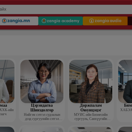
гмаа
Цэрэндагва
Доржпалам
Бям
 ХХК-ийн
Шинэдолгор
Оюунцэцэг
ХАБЭА-
улагч
Нийгэм сэтгэл судлалын
МУИС-ийн Бизнесийн
дээд сургуулийн сэтгэл
сургууль, Санхүүгийн
судлалын багш
тэнхимийн дэд профессор