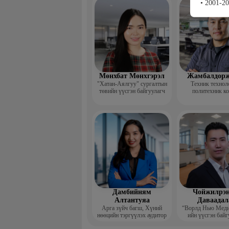
• 2001-2
үндсэн ба
Мөнхбат Мөнхгэрэл
Жамбалдорж
"Хатан-Аялгуу" сургалтын
Техник технол
төвийн үүсгэн байгуулагч
политехник к
-Хэвлэлийн г
дизайнерийн 
Дамбийням
Чойжилрэн
Алтантуяа
Даваадал
Арга зүйч багш, Хүний
“Ворлд Нью Мед
нөөцийн тэргүүлэх аудитор
ийн үүсгэн байг
Гүйцэтгэх за