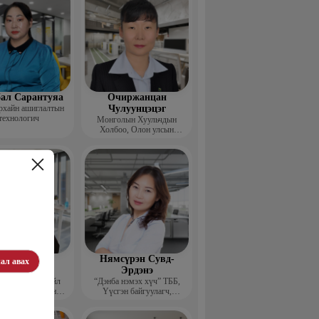
ал Сарантуяа
Очиржанцан
рхайн ашиглалтын
Чулуунцэцэг
технологич
Монголын Хуульчдын
Холбоо, Олон улсын
төслийн сургагч багш
агнаадорж
Нямсүрэн Сувд-
ал авах
энцэнхорол
Эрдэнэ
entor group” Үйл
“Дэнба нэмэх хүч” ТББ,
лагаа хариуцсан
Үүсгэн байгуулагч,
захирал
Гүйцэтгэх захирал