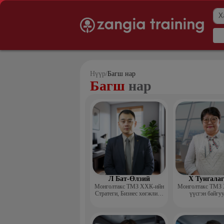
Нүүр
/
Багш нар
Багш
нар
Л Бат-Өлзий
Х Тунгала
Монголтакс ТМЗ ХХК-ийн
Монголтакс ТМЗ
Стратеги, Бизнес хөгжлийн
үүсгэн байгу
хэлтсийн захирал