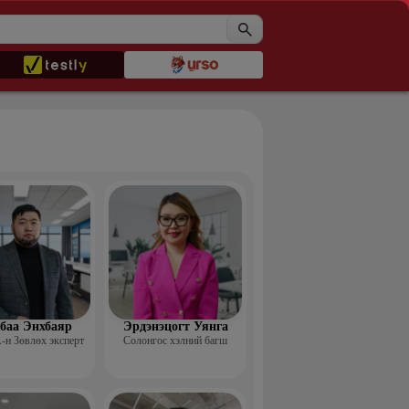
баа Энхбаяр
Эрдэнэцогт Уянга
н Зөвлөх эксперт
Солонгос хэлний багш