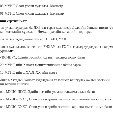
003 МУИС Олон улсын худалдаа -Магистр
001 МУИС Олон улсын худалдаа -Бакалавр
ийн сертификат:
лон улсын худалдаа ба ДХБ-ын гэрээ хэлэлцээр Дэлхийн банкны институт
ын хөгжлийн хүрээлэн, Номхон далайн хөгжлийн корпорац
лэгтмаа
Мөнгөнрейс
Өлзийсайхан Золбаяр
Т 
лон улсын худалдааны сургалт USAID, ҮХЯ
Пүрэвдорж
Эрдэнэт үйлдвэрийн хүний
Хүнс,
нөөцийн тэргүүлэх
Төс
Программист, График
өлөөт худалдааны хэлэлцээр БНХАУ-ын ГХЯ-ы гадаад худалдааны акаде
мэргэжилтэн
пла
дизайнер, Багш
уршлага:
МУИС-ШУС, Эдийн засгийн ухааны тэнхимд ахлах багш
2020 МУИС-ийн Хяналт мониторингийн албаны дарга
2018 МУИС-ийн ДХАОНХХ-ийн дарга
онгол-Хятадын чөлөөт худалдааны хэлэлцээр байгуулах ажлын хэсгийн
ийн багийн гишүүн
оноос МУИС-ШУС, Эдийн засгийн ухааны тэнхимд ахлах багш
анцэцэг
Жаргалсайхан
Дүүдэй Наранцэцэг
Да
” дээд
Сангичимаа
"Ар И ЭМ ХХК" Гүйцэтгэх
Б
ноос МУИС-ОУХС, Олон улсын эдийн засгийн харилцааны тэнхимд ахла
техник
захирал
Эрх зүйч, хуульч, өмгөөлөгч
“Бүтэ
 бичгийн
төрийн
ноос МУИС-ОУХС, Олон улсын эдийн засгийн харилцааны тэнхимд багш
хэрэг
гүй
гэжлийн