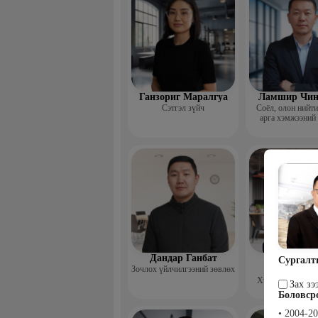
Ганзориг Маралгуа
Ламшир Чин
Сэтгэл зүйч
Соёл, олон нийт
арга хэмжээний
Дандар Ганбат
Гэрэлцэц
Сургалт
Зочлох үйлчилгээний зөвлөх
Бямбачул
Хүний нөөцийн 
Зах зэ
Боловср
• 2004-2