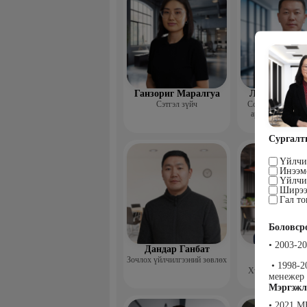
Ганзориг Маралгуа
Ламшир Чин
Сэтгэл зүйч
Соёл, олон нийт
арга хэмжээний
Сургалт
Үйлчи
Инээмс
Үйлчи
Ширээ
Гал то
Боловср
• 2003-2
Дандар Ганбат
Гэрэлцэц
Зочлох үйлчилгээний зөвлөх
Бямбачул
• 1998-2
Хүний нөөцийн 
менеже
Мэргэжл
• 2021 