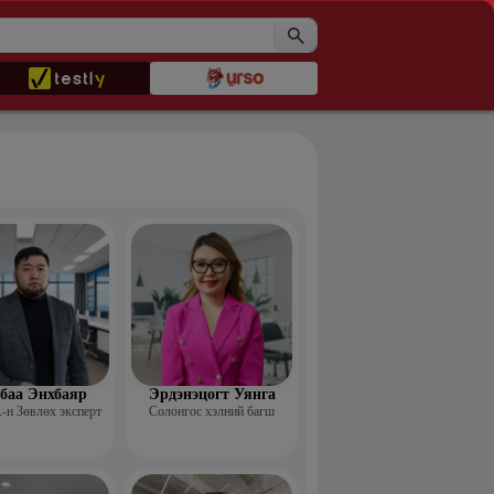
баа Энхбаяр
Эрдэнэцогт Уянга
н Зөвлөх эксперт
Солонгос хэлний багш