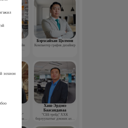
ргэжил
тэй
Пүрэвхатан
Бэрхсайхан Цолмон
 Хөдөө Аж Ахуйн
Компьютер график дизайнер
өл, Судалгааны
тформ -Үүсгэн
байгуулагч
ий зохион
лбоо
шдэмбэрэл
Хаш-Эрдэнэ
олдбаатар
Баасандаваа
элч хөгжүүлэлт”
“СББ трейд” ХХК
 бус байгууллагын
борлуулалтыг дэмжих алба
цэтгэх захирал
дарга