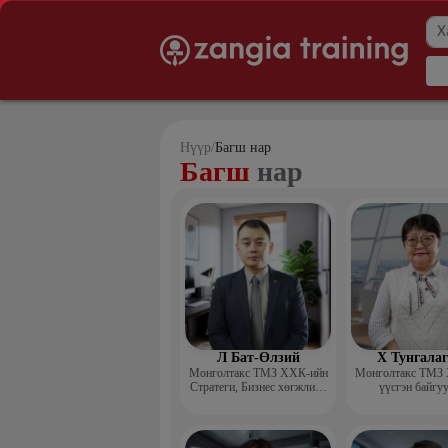
Нүүр
/
Багш нар
Багш
нар
Л Бат-Өлзий
Х Тунгала
Монголтакс ТМЗ ХХК-ийн
Монголтакс ТМЗ
Стратеги, Бизнес хөгжлийн
үүсгэн байгу
хэлтсийн захирал