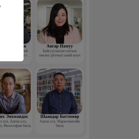
р
өдөр Анужин
Ангар Намуу
шгүй япон хэлний
Байгууллагын соёлын
ын төв" Гүйцэтгэх
зөвлөх үйлчилгээний көүч
захирал
нх Энхмандах
Шаандар Баттөмөр
 хэл, Англи хэл,
Англи хэл, Маркетингийн
л, Философын багш
багш