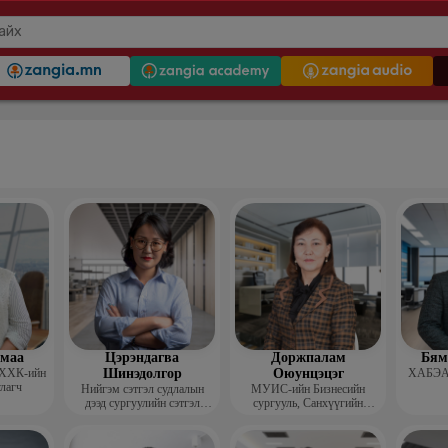
гмаа
Цэрэндагва
Доржпалам
Бям
 ХХК-ийн
Шинэдолгор
Оюунцэцэг
ХАБЭА-
улагч
Нийгэм сэтгэл судлалын
МУИС-ийн Бизнесийн
дээд сургуулийн сэтгэл
сургууль, Санхүүгийн
судлалын багш
тэнхимийн дэд профессор