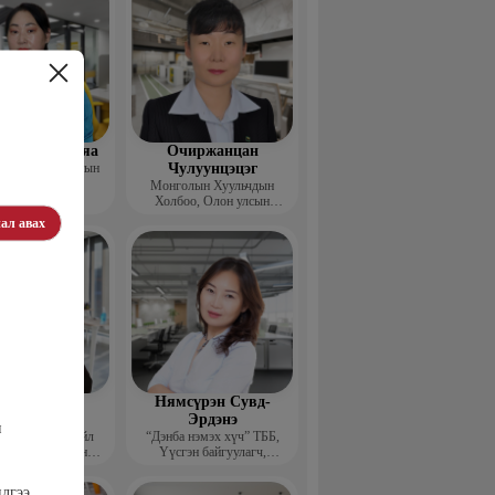
ал Сарантуяа
Очиржанцан
рхайн ашиглалтын
Чулуунцэцэг
технологич
Монголын Хуульчдын
Холбоо, Олон улсын
төслийн сургагч багш
ал авах
агнаадорж
Нямсүрэн Сувд-
энцэнхорол
Эрдэнэ
н
entor group” Үйл
“Дэнба нэмэх хүч” ТББ,
лагаа хариуцсан
Үүсгэн байгуулагч,
захирал
Гүйцэтгэх захирал
илгээ