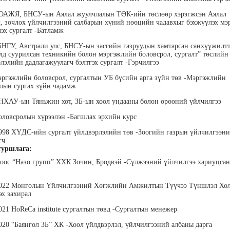
БОАЖЯ, БНСУ-ын Аялал жуулчлалын ТӨК-ийн төслөөр хэрэгжсэн Аялал
, зочлох үйлчилгээний салбарын хүний нөөцийн чадавхыг бэхжүүлэх мэ
эх сургалт -Батламж
БНГУ, Австрали улс, БНСУ-ын засгийн газруудын хамтарсан санхүүжилт
д суурилсан техникийн болон мэргэжлийн боловсрол, сургалт” төслийн
лэлийн дадлагажуулагч бэлтгэх сургалт -Гэрчилгээ
лэгтмаа
Мөнгөнрейс
Өлзийсайхан Золбаяр
Т 
эргэжлийн боловсрол, сургалтын УБ бүсийн арга зүйн төв -Мэргэжлийн
Пүрэвдорж
Эрдэнэт үйлдвэрийн хүний
Хүнс,
лын сургах зүйн чадамж
нөөцийн тэргүүлэх
Төс
Программист, График
мэргэжилтэн
пла
дизайнер, Багш
НХАУ-ын Тяньжин хот, ЗБ-ын хоол ундааны болон өрөөний үйлчилгээ
оловсролын хүрээлэн -Багшлах эрхийн курс
998 ХҮДС-ийн сургалт үйлдвэрлэлийн төв -Зоогийн газрын үйлчилгээн
гч
уршлага:
ноос “Назо групп” ХХК Зочин, Бродвэй -Сүлжээний үйлчилгээ хариуцсан
2022 Монголын Үйлчилгээний Хөгжлийн Амжилтын Түүчээ Түншлэл Хо
анцэцэг
Жаргалсайхан
Дүүдэй Наранцэцэг
Да
эх захирал
” дээд
Сангичимаа
"Ар И ЭМ ХХК" Гүйцэтгэх
Б
техник
захирал
Эрх зүйч, хуульч, өмгөөлөгч
“Бүтэ
021 HoReCa institute сургалтын төвд -Сургалтын менежер
 бичгийн
төрийн
хэрэг
гүй
020 “Баянгол ЗБ” ХК -Хоол үйлдвэрлэл, үйлчилгээний албаны дарга
гэжлийн