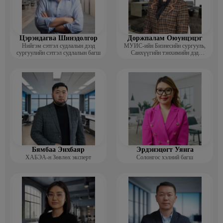
Цэрэндагва Шинэдолгор
Доржпалам Оюунцэцэг
Нийгэм сэтгэл судлалын дээд
МУИС-ийн Бизнесийн сургууль,
сургуулийн сэтгэл судлалын багш
Санхүүгийн тэнхимийн дэд
профессор
Бямбаа Энхбаяр
Эрдэнэцогт Уянга
ХАБЭА-н Зөвлөх эксперт
Солонгос хэлний багш