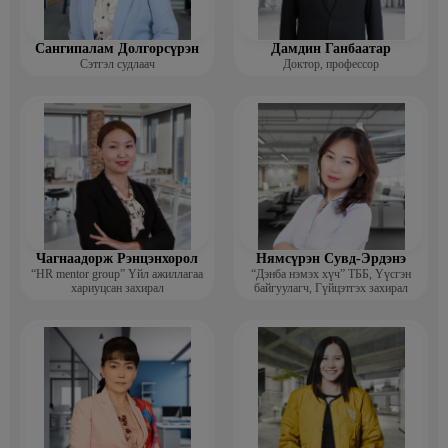
Сангипалам Долгорсүрэн
Дамдин Ганбаатар
Сэтгэл судлаач
Доктор, профессор
Чагнаадорж Рэнцэнхорол
Нямсүрэн Сувд-Эрдэнэ
“HR mentor group” Үйл ажиллагаа
“Дэнба нэмэх хүч” ТББ, Үүсгэн
хариуцсан захирал
байгуулагч, Гүйцэтгэх захирал