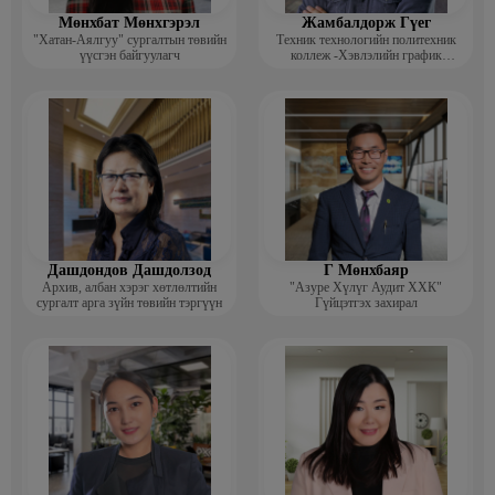
Мөнхбат Мөнхгэрэл
Жамбалдорж Гүег
"Хатан-Аялгуу" сургалтын төвийн
Техник технологийн политехник
үүсгэн байгуулагч
коллеж -Хэвлэлийн график
дизайнерийн багш
Дашдондов Дашдолзод
Г Мөнхбаяр
Архив, албан хэрэг хөтлөлтийн
"Азуре Хүлүг Аудит ХХК"
сургалт арга зүйн төвийн тэргүүн
Гүйцэтгэх захирал