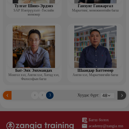
Тулгат Шинэ-Эрдэнэ
Ганхуяг Ганжаргал
SAP Нэвтрүүлэлт -Төслийн
Маркетинг, менежментийн багш
менежер
Бат-Энх Энхмандах
Шаандар Баттөмөр
Монгол хэл, Англи хэл, Хятад хэл,
Англи хэл, Маркетингийн багш
Философын багш
3
Хуудас бүрт:
1
2
Багш болох
academy@zangia.mn