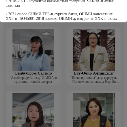
• 2018-2021 Оюутолгой баяжмалтын тээврийн ХАБЭА-н ахлах
ажилтан
Т Пүрэвхатан
Бэрхсайхан Цолмон
• 2021 оноос ОШМИ ТББ-н сургагч багш, ОШМИ консалтинг
Хүнс, Хөдөө Аж Ахуйн Төсөл,
Компьютер график дизайнер
Судалгааны платформ -Үүсгэн
ХХБ-н ISO45001:2018 зөвлөх, ОШМИ аутсоурсинг ХХК-н ахлах
байгуулагч
зөвлөхөөр тус тус ажиллаж байна.
Самбуудорж Сэлэнгэ
Бат-Очир Алтанцэцэг
“Азтай ирээдүйн эзэд” ХАБЭА-н
“Шинэ иргэншил” дээд сургууль,
сургалтын төвийн захирал
Политехник коллежид Нарийн
бичгийн дарга, албан хэрэг
хөтлөлтийн мэргэжлийн үндсэн
багш