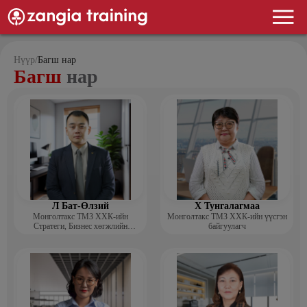
Нүүр
/
Багш нар
Багш
нар
Л Бат-Өлзий
Х Тунгалагмаа
Монголтакс ТМЗ ХХК-ийн
Монголтакс ТМЗ ХХК-ийн үүсгэн
Стратеги, Бизнес хөгжлийн
байгуулагч
хэлтсийн захирал