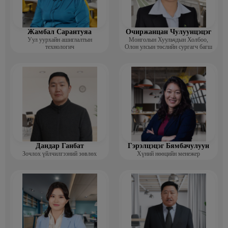
Жамбал Сарантуяа
Очиржанцан Чулуунцэцэг
Уул уурхайн ашиглалтын
Монголын Хуульчдын Холбоо,
технологич
Олон улсын төслийн сургагч багш
Дандар Ганбат
Гэрэлцэцэг Бямбачулуун
Зочлох үйлчилгээний зөвлөх
Хүний нөөцийн менежер