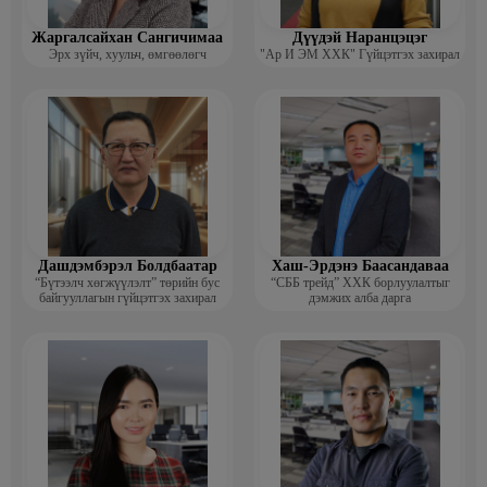
Жаргалсайхан Сангичимаа
Дүүдэй Наранцэцэг
Эрх зүйч, хуульч, өмгөөлөгч
"Ар И ЭМ ХХК" Гүйцэтгэх захирал
Дашдэмбэрэл Болдбаатар
Хаш-Эрдэнэ Баасандаваа
“Бүтээлч хөгжүүлэлт” төрийн бус
“СББ трейд” ХХК борлуулалтыг
байгууллагын гүйцэтгэх захирал
дэмжих алба дарга