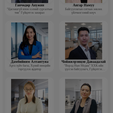
Ганчөдөр Анужин
Ангар Намуу
"Цаглашгүй япон хэлний сургалтын
Байгууллагын соёлын зөвлөх
төв" Гүйцэтгэх захирал
үйлчилгээний көүч
Дамбийням Алтантуяа
Чойжилрэнцэн Даваадалай
Арга зүйч багш, Хүний нөөцийн
“Ворлд Нью Медиа” ХХК-ийн
тэргүүлэх аудитор
үүсгэн байгуулагч, Гүйцэтгэх
захирал