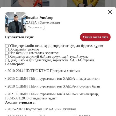
Мөнхбаяр Дашцэрмаа
Пүрэвдорж Билэгтмаа
Удирдахуйн ухаан менежментийн
академийн захирал
Бямбаа Энхбаяр
ХАБЭА-н Зөвлөх эксперт
Үнэлгээ өгөх
Сургалтын сэдэв:
Үнийн санал авах
Үйлдвэрлэлийн осол, хурц хордлогыг судлан бүртгэх дүрэм
Эрсдэлийн үнэлгээ
Нэг бүрийн хамгаалах хэрэгсэл
Хөдөлмөр аюулгүй байдал эрүүл ахуй тухай хууль
Дээд шатны удирдлагуудад зориулсан ХАБЭА сургалт
Боловсрол:
Мөнгөнрейс Пүрэвдорж
Өлзийсайхан Золбаяр
• 2010-2014 ШУТИС КТМС Программ хангамж
Программист, График дизайнер,
Эрдэнэт үйлдвэрийн хүний нөөцийн
Багш
тэргүүлэх мэргэжилтэн
• 2015 ОШМИ ТББ-н сургалтын төв ХАБЭА-н мэргэжилтэн
• 2018 ОШМИ ТББ-н сургалтын төв ХАБЭА-н сургагч багш
• 2021 ОШМИ ТББ-н сургалтын төв ХАБЭА-н менежерээр,
ISO45001:2018 стандартын аудит
Ажлын туршлага:
• 2015-2018 Оюутолгой ЭМААБО-н ажилтан