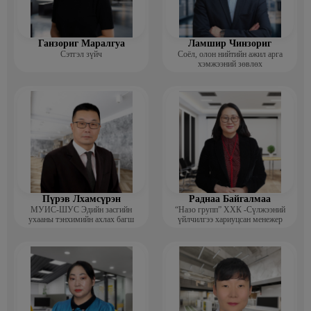
Ганзориг Маралгуа
Ламшир Чинзориг
Сэтгэл зүйч
Соёл, олон нийтийн ажил арга
хэмжээний зөвлөх
Пүрэв Лхамсүрэн
Раднаа Байгалмаа
МУИС-ШУС Эдийн засгийн
“Назо групп” ХХК -Сүлжээний
ухааны тэнхимийн ахлах багш
үйлчилгээ хариуцсан менежер