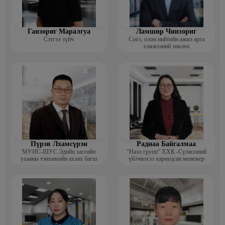
Ганзориг Маралгуа
Ламшир Чинзориг
Сэтгэл зүйч
Соёл, олон нийтийн ажил арга
хэмжээний зөвлөх
Пүрэв Лхамсүрэн
Раднаа Байгалмаа
МУИС-ШУС Эдийн засгийн
“Назо групп” ХХК -Сүлжээний
ухааны тэнхимийн ахлах багш
үйлчилгээ хариуцсан менежер