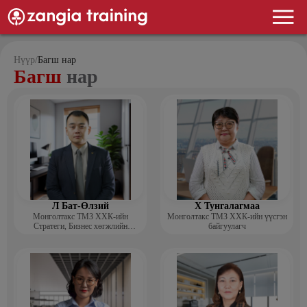
Нүүр
/
Багш нар
Багш
нар
Л Бат-Өлзий
Х Тунгалагмаа
Монголтакс ТМЗ ХХК-ийн
Монголтакс ТМЗ ХХК-ийн үүсгэн
Стратеги, Бизнес хөгжлийн
байгуулагч
хэлтсийн захирал