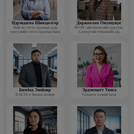
Цэрэндагва Шинэдолгор
Доржпалам Оюунцэцэг
Нийгэм сэтгэл судлалын дээд
МУИС-ийн Бизнесийн сургууль,
сургуулийн сэтгэл судлалын багш
Санхүүгийн тэнхимийн дэд
профессор
Бямбаа Энхбаяр
Эрдэнэцогт Уянга
ХАБЭА-н Зөвлөх эксперт
Солонгос хэлний багш