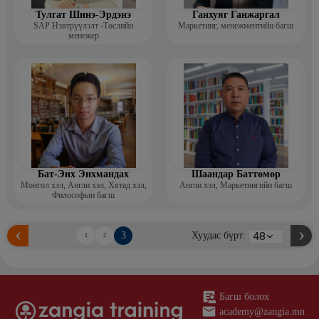
Тулгат Шинэ-Эрдэнэ
Ганхуяг Ганжаргал
SAP Нэвтрүүлэлт -Төслийн
Маркетинг, менежментийн багш
менежер
Бат-Энх Энхмандах
Шаандар Баттөмөр
Монгол хэл, Англи хэл, Хятад хэл,
Англи хэл, Маркетингийн багш
Философын багш
3
Хуудас бүрт:
1
2
Багш болох
academy@zangia.mn