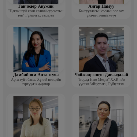
Ганчөдөр Анужин
Ангар Намуу
"Цаглашгүй япон хэлний сургалтын
Байгууллагын соёлын зөвлөх
төв" Гүйцэтгэх захирал
үйлчилгээний көүч
Дамбийням Алтантуяа
Чойжилрэнцэн Даваадалай
Арга зүйч багш, Хүний нөөцийн
“Ворлд Нью Медиа” ХХК-ийн
тэргүүлэх аудитор
үүсгэн байгуулагч, Гүйцэтгэх
захирал