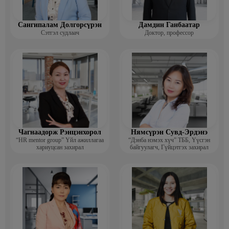
Сангипалам Долгорсүрэн
Дамдин Ганбаатар
Сэтгэл судлаач
Доктор, профессор
Чагнаадорж Рэнцэнхорол
Нямсүрэн Сувд-Эрдэнэ
“HR mentor group” Үйл ажиллагаа
“Дэнба нэмэх хүч” ТББ, Үүсгэн
хариуцсан захирал
байгуулагч, Гүйцэтгэх захирал