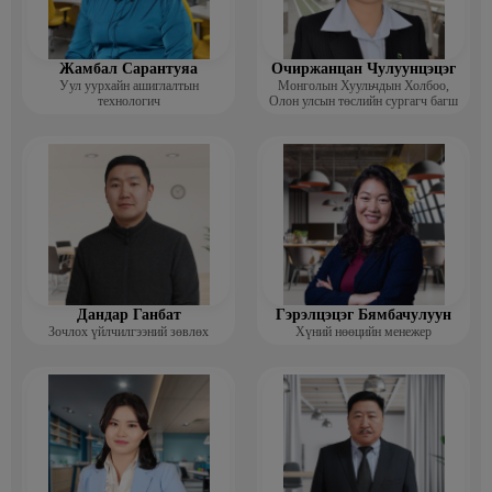
Жамбал Сарантуяа
Очиржанцан Чулуунцэцэг
Уул уурхайн ашиглалтын
Монголын Хуульчдын Холбоо,
технологич
Олон улсын төслийн сургагч багш
Дандар Ганбат
Гэрэлцэцэг Бямбачулуун
Зочлох үйлчилгээний зөвлөх
Хүний нөөцийн менежер