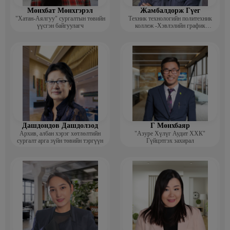
Мөнхбат Мөнхгэрэл
Жамбалдорж Гүег
"Хатан-Аялгуу" сургалтын төвийн
Техник технологийн политехник
үүсгэн байгуулагч
коллеж -Хэвлэлийн график
дизайнерийн багш
Дашдондов Дашдолзод
Г Мөнхбаяр
Архив, албан хэрэг хөтлөлтийн
"Азуре Хүлүг Аудит ХХК"
сургалт арга зүйн төвийн тэргүүн
Гүйцэтгэх захирал