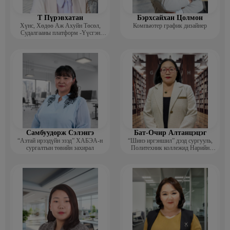
Т Пүрэвхатан
Бэрхсайхан Цолмон
Хүнс, Хөдөө Аж Ахуйн Төсөл,
Компьютер график дизайнер
Судалгааны платформ -Үүсгэн
байгуулагч
Самбуудорж Сэлэнгэ
Бат-Очир Алтанцэцэг
“Азтай ирээдүйн эзэд” ХАБЭА-н
“Шинэ иргэншил” дээд сургууль,
сургалтын төвийн захирал
Политехник коллежид Нарийн
бичгийн дарга, албан хэрэг
хөтлөлтийн мэргэжлийн үндсэн
багш