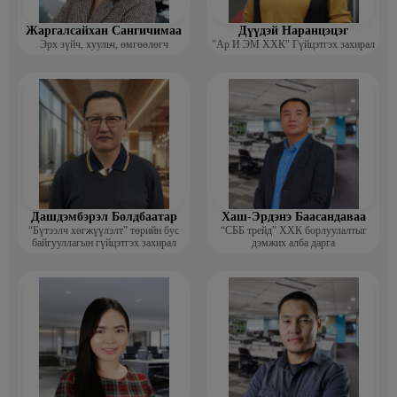
Жаргалсайхан Сангичимаа
Дүүдэй Наранцэцэг
Эрх зүйч, хуульч, өмгөөлөгч
"Ар И ЭМ ХХК" Гүйцэтгэх захирал
Дашдэмбэрэл Болдбаатар
Хаш-Эрдэнэ Баасандаваа
“Бүтээлч хөгжүүлэлт” төрийн бус
“СББ трейд” ХХК борлуулалтыг
байгууллагын гүйцэтгэх захирал
дэмжих алба дарга