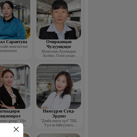
ал Сарантуяа
Очиржанцан
рхайн ашиглалтын
Чулуунцэцэг
технологич
Монголын Хуульчдын
Холбоо, Олон улсын
төслийн сургагч багш
агнаадорж
Нямсүрэн Сувд-
энцэнхорол
Эрдэнэ
entor group” Үйл
“Дэнба нэмэх хүч” ТББ,
лагаа хариуцсан
Үүсгэн байгуулагч,
захирал
Гүйцэтгэх захирал