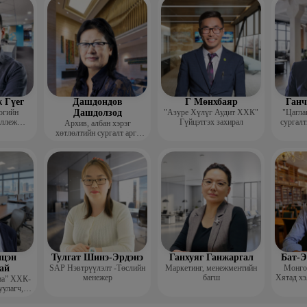
гш
 Гүег
Дашдондов
Г Мөнхбаяр
Ганч
огийн
Дашдолзод
"Азуре Хүлүг Аудит ХХК"
"Цагла
оллеж
Гүйцэтгэх захирал
сургалт
Архив, албан хэрэг
рафик
хөтлөлтийн сургалт арга
багш
зүйн төвийн тэргүүн
цэн
Тулгат Шинэ-Эрдэнэ
Ганхуяг Ганжаргал
Бат-Э
ай
SAP Нэвтрүүлэлт -Төслийн
Маркетинг, менежментийн
Монгол
менежер
багш
Хятад хэ
иа” ХХК-
уулагч,
хирал