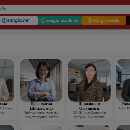
гмаа
Цэрэндагва
Доржпалам
Бям
 ХХК-ийн
Шинэдолгор
Оюунцэцэг
ХАБЭА-
улагч
Нийгэм сэтгэл судлалын
МУИС-ийн Бизнесийн
дээд сургуулийн сэтгэл
сургууль, Санхүүгийн
судлалын багш
тэнхимийн дэд профессор