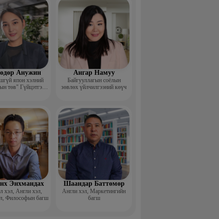
өдөр Анужин
Ангар Намуу
шгүй япон хэлний
Байгууллагын соёлын
ын төв" Гүйцэтгэх
зөвлөх үйлчилгээний көүч
захирал
нх Энхмандах
Шаандар Баттөмөр
 хэл, Англи хэл,
Англи хэл, Маркетингийн
л, Философын багш
багш