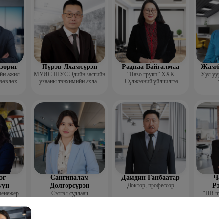
зориг
Пүрэв Лхамсүрэн
Раднаа Байгалмаа
Жамб
ийн ажил
МУИС-ШУС Эдийн засгийн
“Назо групп” ХХК
Уул уу
 зөвлөх
ухааны тэнхимийн ахлах
-Сүлжээний үйлчилгээ
багш
хариуцсан менежер
эг
Сангипалам
Дамдин Ганбаатар
Ч
уун
Долгорсүрэн
Доктор, профессор
Р
менежер
Сэтгэл судлаач
“HR m
ажил