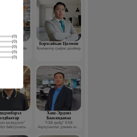
(0)
(0)
Пүрэвхатан
Бэрхсайхан Цолмон
(0)
 Хөдөө Аж Ахуйн
Компьютер график дизайнер
(0)
өл, Судалгааны
(0)
тформ -Үүсгэн
байгуулагч
шдэмбэрэл
Хаш-Эрдэнэ
олдбаатар
Баасандаваа
элч хөгжүүлэлт”
“СББ трейд” ХХК
 бус байгууллагын
борлуулалтыг дэмжих алба
цэтгэх захирал
дарга