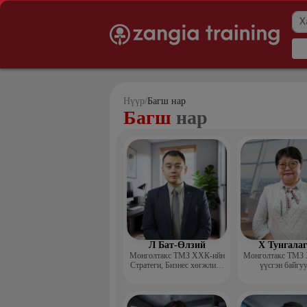
Нүүр
/
Багш нар
Багш
нар
Л Бат-Өлзий
Х Тунгала
Монголтакс ТМЗ ХХК-ийн
Монголтакс ТМЗ
Стратеги, Бизнес хөгжлийн
үүсгэн байгу
хэлтсийн захирал