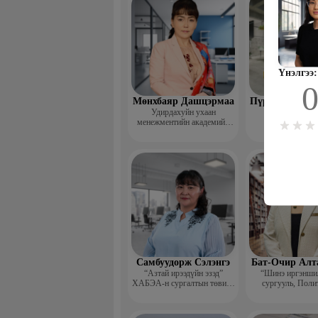
Үнэлгээ:
Мөнхбаяр Дашцэрмаа
Пүрэвдорж Би
Удирдахуйн ухаан
менежментийн академийн
захирал
Самбуудорж Сэлэнгэ
Бат-Очир Алт
“Азтай ирээдүйн эзэд”
“Шинэ иргэншил
ХАБЭА-н сургалтын төвийн
сургууль, Поли
захирал
коллежид Нарийн
дарга, албан 
хөтлөлтийн мэр