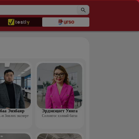
баа Энхбаяр
Эрдэнэцогт Уянга
н Зөвлөх эксперт
Солонгос хэлний багш