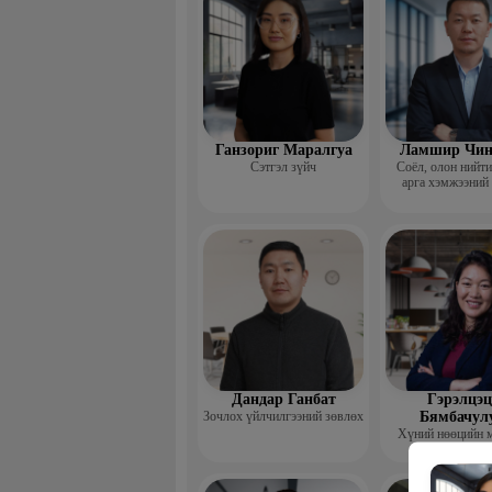
Ганзориг Маралгуа
Ламшир Чин
Сэтгэл зүйч
Соёл, олон нийт
арга хэмжээний
Дандар Ганбат
Гэрэлцэц
Зочлох үйлчилгээний зөвлөх
Бямбачул
Хүний нөөцийн 