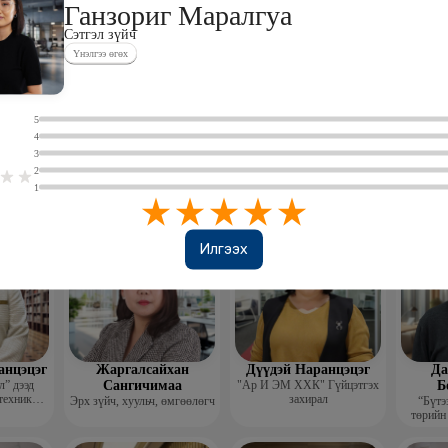
Ганзориг Маралгуа
Сэтгэл зүйч
Үнэлгээ өгөх
0
5
4
лэгтмаа
Мөнгөнрейс
Өлзийсайхан Золбаяр
Т 
3
Пүрэвдорж
Эрдэнэт үйлдвэрийн хүний
Хүнс,
2
нөөцийн тэргүүлэх
Төс
Программист, График
мэргэжилтэн
пла
1
дизайнер, Багш
Илгээх
анцэцэг
Жаргалсайхан
Дүүдэй Наранцэцэг
Да
” дээд
Сангичимаа
"Ар И ЭМ ХХК" Гүйцэтгэх
Б
техник
захирал
Эрх зүйч, хуульч, өмгөөлөгч
“Бүтэ
 бичгийн
төрийн
хэрэг
гүй
гэжлийн