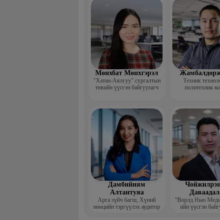
үндсэн ба
Мөнхбат Мөнхгэрэл
Жамбалдорж
"Хатан-Аялгуу" сургалтын
Техник технол
төвийн үүсгэн байгуулагч
политехник к
-Хэвлэлийн г
дизайнерийн 
Дамбийням
Чойжилрэн
Алтантуяа
Даваадал
Арга зүйч багш, Хүний
“Ворлд Нью Мед
нөөцийн тэргүүлэх аудитор
ийн үүсгэн байг
Гүйцэтгэх за