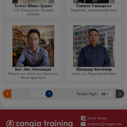
Тулгат Шинэ-Эрдэнэ
Ганхуяг Ганжаргал
SAP Нэвтрүүлэлт -Төслийн
Маркетинг, менежментийн багш
менежер
Бат-Энх Энхмандах
Шаандар Баттөмөр
Монгол хэл, Англи хэл, Хятад хэл,
Англи хэл, Маркетингийн багш
Философын багш
3
Хуудас бүрт:
1
2
Багш болох
academy@zangia.mn