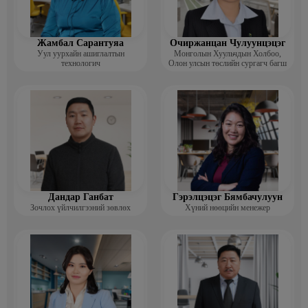
Жамбал Сарантуяа
Очиржанцан Чулуунцэцэг
Уул уурхайн ашиглалтын
Монголын Хуульчдын Холбоо,
технологич
Олон улсын төслийн сургагч багш
Дандар Ганбат
Гэрэлцэцэг Бямбачулуун
Зочлох үйлчилгээний зөвлөх
Хүний нөөцийн менежер