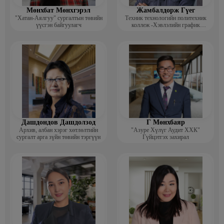
Мөнхбат Мөнхгэрэл
Жамбалдорж Гүег
"Хатан-Аялгуу" сургалтын төвийн
Техник технологийн политехник
үүсгэн байгуулагч
коллеж -Хэвлэлийн график
дизайнерийн багш
Дашдондов Дашдолзод
Г Мөнхбаяр
Архив, албан хэрэг хөтлөлтийн
"Азуре Хүлүг Аудит ХХК"
сургалт арга зүйн төвийн тэргүүн
Гүйцэтгэх захирал