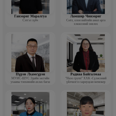
Ганзориг Маралгуа
Ламшир Чинзориг
Сэтгэл зүйч
Соёл, олон нийтийн ажил арга
хэмжээний зөвлөх
Пүрэв Лхамсүрэн
Раднаа Байгалмаа
МУИС-ШУС Эдийн засгийн
“Назо групп” ХХК -Сүлжээний
ухааны тэнхимийн ахлах багш
үйлчилгээ хариуцсан менежер