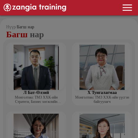
Нүүр
/
Багш нар
Багш
нар
Л Бат-Өлзий
Х Тунгалагмаа
Монголтакс ТМЗ ХХК-ийн
Монголтакс ТМЗ ХХК-ийн үүсгэн
Стратеги, Бизнес хөгжлийн
байгуулагч
хэлтсийн захирал