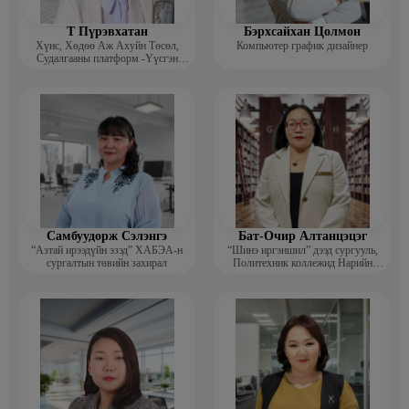
Т Пүрэвхатан
Бэрхсайхан Цолмон
Хүнс, Хөдөө Аж Ахуйн Төсөл,
Компьютер график дизайнер
Судалгааны платформ -Үүсгэн
байгуулагч
Самбуудорж Сэлэнгэ
Бат-Очир Алтанцэцэг
“Азтай ирээдүйн эзэд” ХАБЭА-н
“Шинэ иргэншил” дээд сургууль,
сургалтын төвийн захирал
Политехник коллежид Нарийн
бичгийн дарга, албан хэрэг
хөтлөлтийн мэргэжлийн үндсэн
багш