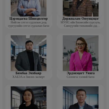
Цэрэндагва Шинэдолгор
Доржпалам Оюунцэцэг
Нийгэм сэтгэл судлалын дээд
МУИС-ийн Бизнесийн сургууль,
сургуулийн сэтгэл судлалын багш
Санхүүгийн тэнхимийн дэд
профессор
Бямбаа Энхбаяр
Эрдэнэцогт Уянга
ХАБЭА-н Зөвлөх эксперт
Солонгос хэлний багш