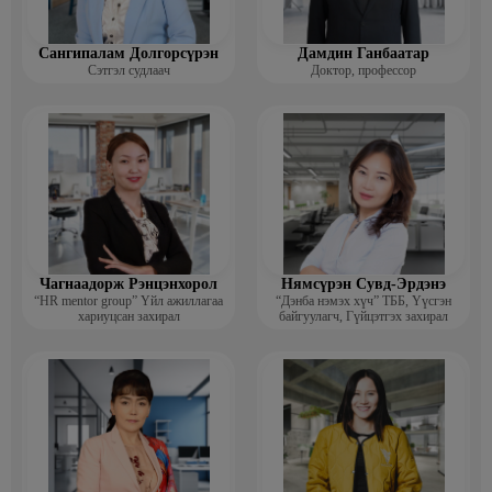
Сангипалам Долгорсүрэн
Дамдин Ганбаатар
Сэтгэл судлаач
Доктор, профессор
Чагнаадорж Рэнцэнхорол
Нямсүрэн Сувд-Эрдэнэ
“HR mentor group” Үйл ажиллагаа
“Дэнба нэмэх хүч” ТББ, Үүсгэн
хариуцсан захирал
байгуулагч, Гүйцэтгэх захирал