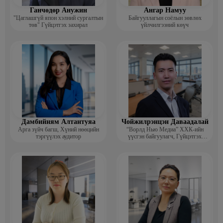
Ганчөдөр Анужин
Ангар Намуу
"Цаглашгүй япон хэлний сургалтын
Байгууллагын соёлын зөвлөх
төв" Гүйцэтгэх захирал
үйлчилгээний көүч
Дамбийням Алтантуяа
Чойжилрэнцэн Даваадалай
Арга зүйч багш, Хүний нөөцийн
“Ворлд Нью Медиа” ХХК-ийн
тэргүүлэх аудитор
үүсгэн байгуулагч, Гүйцэтгэх
захирал