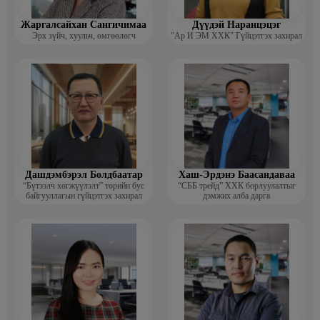
Жаргалсайхан Сангичимаа
Дүүдэй Наранцэцэг
Эрх зүйч, хуульч, өмгөөлөгч
"Ар И ЭМ ХХК" Гүйцэтгэх захирал
Дашдэмбэрэл Болдбаатар
Хаш-Эрдэнэ Баасандаваа
“Бүтээлч хөгжүүлэлт” төрийн бус
“СББ трейд” ХХК борлуулалтыг
байгууллагын гүйцэтгэх захирал
дэмжих алба дарга