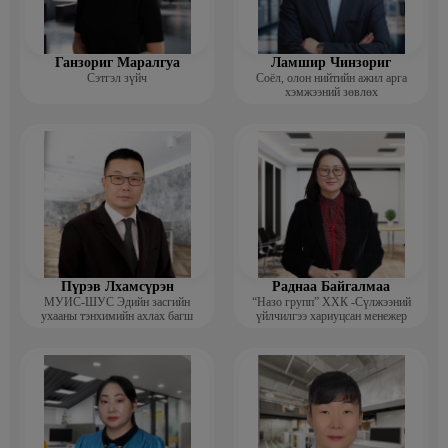
Ганзориг Маралгуа
Ламшир Чинзориг
Сэтгэл зүйч
Соёл, олон нийтийн ажил арга
хэмжээний зөвлөх
Пүрэв Лхамсүрэн
Раднаа Байгалмаа
МУИС-ШУС Эдийн засгийн
“Назо групп” ХХК -Сүлжээний
ухааны тэнхимийн ахлах багш
үйлчилгээ хариуцсан менежер