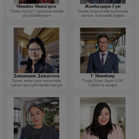
Мөнхбат Мөнхгэрэл
Жамбалдорж Гүег
"Хатан-Аялгуу" сургалтын төвийн
Техник технологийн политехник
үүсгэн байгуулагч
коллеж -Хэвлэлийн график
дизайнерийн багш
Дашдондов Дашдолзод
Г Мөнхбаяр
Архив, албан хэрэг хөтлөлтийн
"Азуре Хүлүг Аудит ХХК"
сургалт арга зүйн төвийн тэргүүн
Гүйцэтгэх захирал