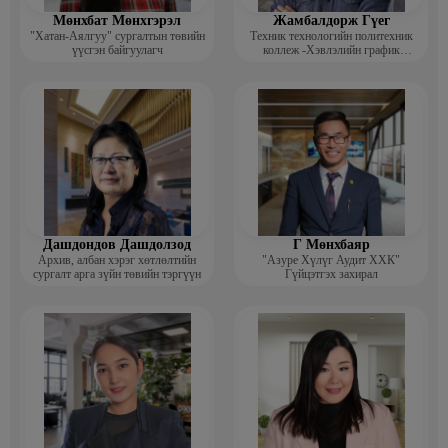
Мөнхбат Мөнхгэрэл
Жамбалдорж Гүег
"Хатан-Аялгуу" сургалтын төвийн
Техник технологийн политехник
үүсгэн байгуулагч
коллеж -Хэвлэлийн график
дизайнерийн багш
Дашдондов Дашдолзод
Г Мөнхбаяр
Архив, албан хэрэг хөтлөлтийн
"Азуре Хүлүг Аудит ХХК"
сургалт арга зүйн төвийн тэргүүн
Гүйцэтгэх захирал