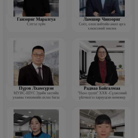
Ганзориг Маралгуа
Ламшир Чинзориг
Сэтгэл зүйч
Соёл, олон нийтийн ажил арга
хэмжээний зөвлөх
Пүрэв Лхамсүрэн
Раднаа Байгалмаа
МУИС-ШУС Эдийн засгийн
“Назо групп” ХХК -Сүлжээний
ухааны тэнхимийн ахлах багш
үйлчилгээ хариуцсан менежер