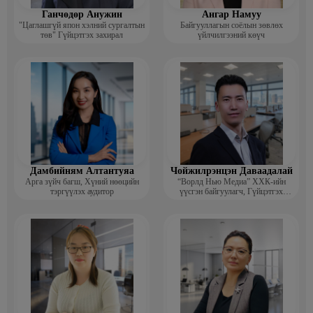
Ганчөдөр Анужин
Ангар Намуу
"Цаглашгүй япон хэлний сургалтын
Байгууллагын соёлын зөвлөх
төв" Гүйцэтгэх захирал
үйлчилгээний көүч
Дамбийням Алтантуяа
Чойжилрэнцэн Даваадалай
Арга зүйч багш, Хүний нөөцийн
“Ворлд Нью Медиа” ХХК-ийн
тэргүүлэх аудитор
үүсгэн байгуулагч, Гүйцэтгэх
захирал