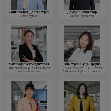
Сангипалам Долгорсүрэн
Дамдин Ганбаатар
Сэтгэл судлаач
Доктор, профессор
Чагнаадорж Рэнцэнхорол
Нямсүрэн Сувд-Эрдэнэ
“HR mentor group” Үйл ажиллагаа
“Дэнба нэмэх хүч” ТББ, Үүсгэн
хариуцсан захирал
байгуулагч, Гүйцэтгэх захирал