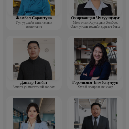
Жамбал Сарантуяа
Очиржанцан Чулуунцэцэг
Уул уурхайн ашиглалтын
Монголын Хуульчдын Холбоо,
технологич
Олон улсын төслийн сургагч багш
Дандар Ганбат
Гэрэлцэцэг Бямбачулуун
Зочлох үйлчилгээний зөвлөх
Хүний нөөцийн менежер