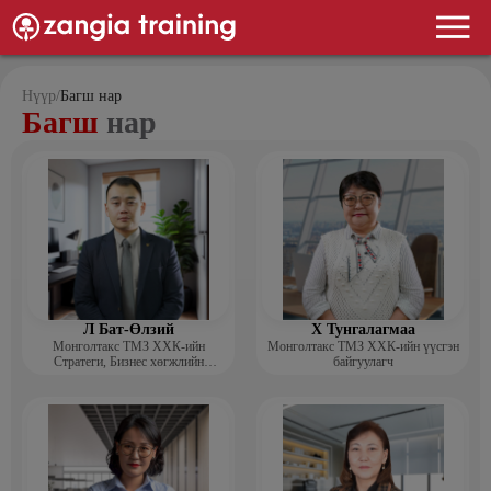
Нүүр
/
Багш нар
Багш
нар
Л Бат-Өлзий
Х Тунгалагмаа
Монголтакс ТМЗ ХХК-ийн
Монголтакс ТМЗ ХХК-ийн үүсгэн
Стратеги, Бизнес хөгжлийн
байгуулагч
хэлтсийн захирал