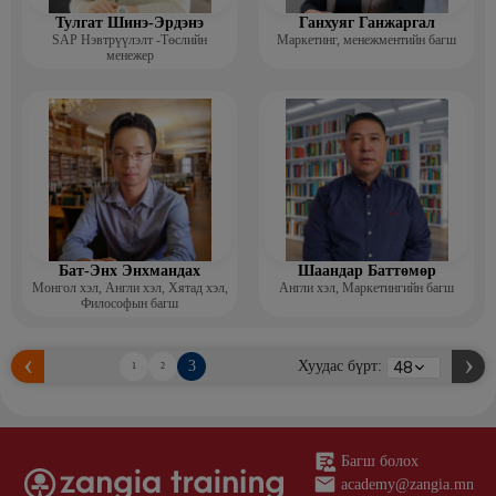
Тулгат Шинэ-Эрдэнэ
Ганхуяг Ганжаргал
SAP Нэвтрүүлэлт -Төслийн
Маркетинг, менежментийн багш
менежер
Бат-Энх Энхмандах
Шаандар Баттөмөр
Монгол хэл, Англи хэл, Хятад хэл,
Англи хэл, Маркетингийн багш
Философын багш
3
Хуудас бүрт:
1
2
Багш болох
academy@zangia.mn