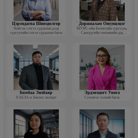
Цэрэндагва Шинэдолгор
Доржпалам Оюунцэцэг
Нийгэм сэтгэл судлалын дээд
МУИС-ийн Бизнесийн сургууль,
сургуулийн сэтгэл судлалын багш
Санхүүгийн тэнхимийн дэд
профессор
Бямбаа Энхбаяр
Эрдэнэцогт Уянга
ХАБЭА-н Зөвлөх эксперт
Солонгос хэлний багш