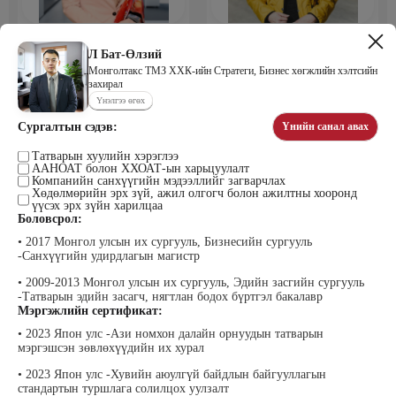
Мөнхбаяр Дашцэрмаа
Пүрэвдорж Билэгтмаа
Удирдахуйн ухаан менежментийн
Л Бат-Өлзий
академийн захирал
Монголтакс ТМЗ ХХК-ийн Стратеги, Бизнес хөгжлийн хэлтсийн
захирал
Үнэлгээ өгөх
Сургалтын сэдэв:
Үнийн санал авах
Татварын хуулийн хэрэглээ
ААНОАТ болон ХХОАТ-ын харьцуулалт
Компанийн санхүүгийн мэдээллийг загварчлах
Хөдөлмөрийн эрх зүй, ажил олгогч болон ажилтны хооронд
үүсэх эрх зүйн харилцаа
Боловсрол:
Мөнгөнрейс Пүрэвдорж
Өлзийсайхан Золбаяр
• 2017 Монгол улсын их сургууль, Бизнесийн сургууль
Программист, График дизайнер,
Эрдэнэт үйлдвэрийн хүний нөөцийн
Багш
тэргүүлэх мэргэжилтэн
-Санхүүгийн удирдлагын магистр
• 2009-2013 Монгол улсын их сургууль, Эдийн засгийн сургууль
-Татварын эдийн засагч, нягтлан бодох бүртгэл бакалавр
Мэргэжлийн сертификат:
• 2023 Япон улс -Ази номхон далайн орнуудын татварын
мэргэшсэн зөвлөхүүдийн их хурал
• 2023 Япон улс -Хувийн аюулгүй байдлын байгууллагын
стандартын туршлага солилцох уулзалт