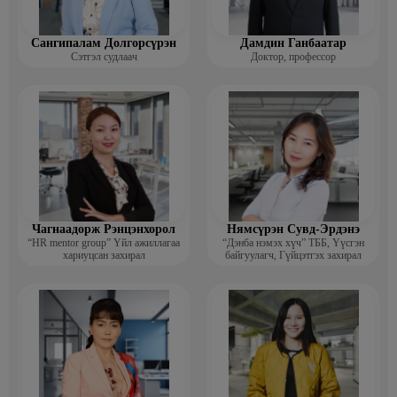
Сангипалам Долгорсүрэн
Дамдин Ганбаатар
Сэтгэл судлаач
Доктор, профессор
Чагнаадорж Рэнцэнхорол
Нямсүрэн Сувд-Эрдэнэ
“HR mentor group” Үйл ажиллагаа
“Дэнба нэмэх хүч” ТББ, Үүсгэн
хариуцсан захирал
байгуулагч, Гүйцэтгэх захирал