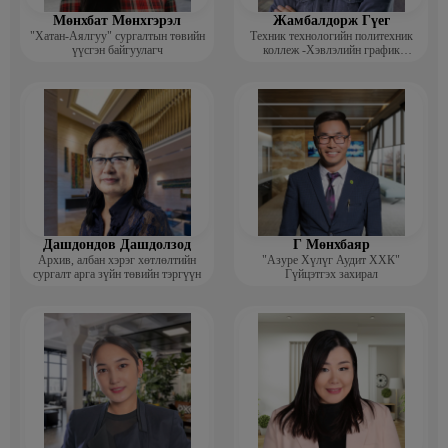
Мөнхбат Мөнхгэрэл
Жамбалдорж Гүег
"Хатан-Аялгуу" сургалтын төвийн
Техник технологийн политехник
үүсгэн байгуулагч
коллеж -Хэвлэлийн график
дизайнерийн багш
Дашдондов Дашдолзод
Г Мөнхбаяр
Архив, албан хэрэг хөтлөлтийн
"Азуре Хүлүг Аудит ХХК"
сургалт арга зүйн төвийн тэргүүн
Гүйцэтгэх захирал