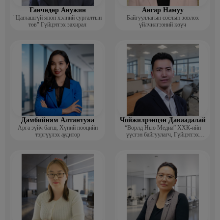
Ганчөдөр Анужин
Ангар Намуу
"Цаглашгүй япон хэлний сургалтын
Байгууллагын соёлын зөвлөх
төв" Гүйцэтгэх захирал
үйлчилгээний көүч
Дамбийням Алтантуяа
Чойжилрэнцэн Даваадалай
Арга зүйч багш, Хүний нөөцийн
“Ворлд Нью Медиа” ХХК-ийн
тэргүүлэх аудитор
үүсгэн байгуулагч, Гүйцэтгэх
захирал