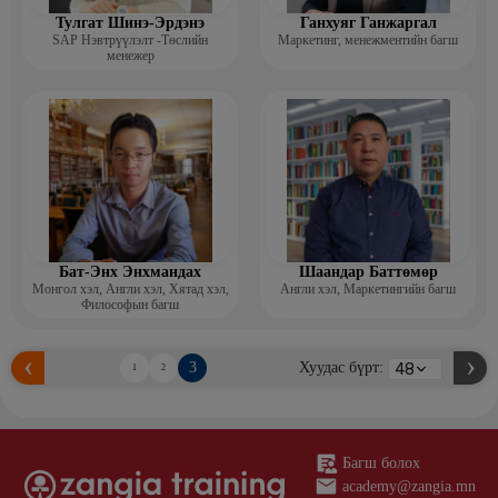
Тулгат Шинэ-Эрдэнэ
Ганхуяг Ганжаргал
SAP Нэвтрүүлэлт -Төслийн
Маркетинг, менежментийн багш
менежер
Бат-Энх Энхмандах
Шаандар Баттөмөр
Монгол хэл, Англи хэл, Хятад хэл,
Англи хэл, Маркетингийн багш
Философын багш
3
Хуудас бүрт:
1
2
Багш болох
academy@zangia.mn