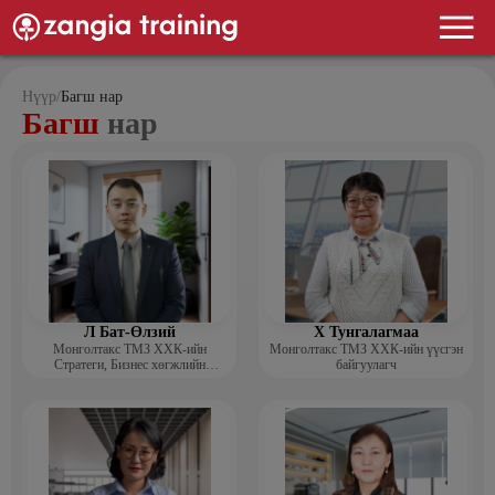
Нүүр
/
Багш нар
Багш
нар
Л Бат-Өлзий
Х Тунгалагмаа
Монголтакс ТМЗ ХХК-ийн
Монголтакс ТМЗ ХХК-ийн үүсгэн
Стратеги, Бизнес хөгжлийн
байгуулагч
хэлтсийн захирал