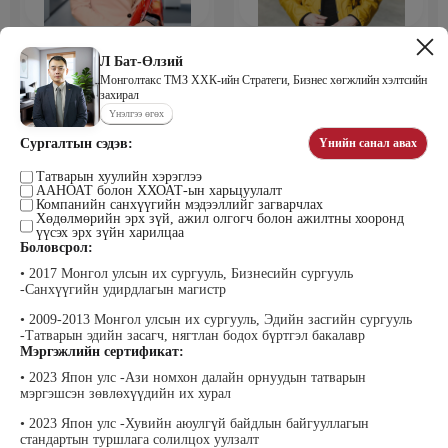
Мөнхбаяр Дашцэрмаа
Пүрэвдорж Билэгтмаа
Удирдахуйн ухаан менежментийн
Л Бат-Өлзий
академийн захирал
Монголтакс ТМЗ ХХК-ийн Стратеги, Бизнес хөгжлийн хэлтсийн
захирал
Үнэлгээ өгөх
Сургалтын сэдэв:
Үнийн санал авах
Татварын хуулийн хэрэглээ
ААНОАТ болон ХХОАТ-ын харьцуулалт
Компанийн санхүүгийн мэдээллийг загварчлах
Хөдөлмөрийн эрх зүй, ажил олгогч болон ажилтны хооронд
үүсэх эрх зүйн харилцаа
Боловсрол:
Мөнгөнрейс Пүрэвдорж
Өлзийсайхан Золбаяр
• 2017 Монгол улсын их сургууль, Бизнесийн сургууль
Программист, График дизайнер,
Эрдэнэт үйлдвэрийн хүний нөөцийн
Багш
тэргүүлэх мэргэжилтэн
-Санхүүгийн удирдлагын магистр
• 2009-2013 Монгол улсын их сургууль, Эдийн засгийн сургууль
-Татварын эдийн засагч, нягтлан бодох бүртгэл бакалавр
Мэргэжлийн сертификат:
• 2023 Япон улс -Ази номхон далайн орнуудын татварын
мэргэшсэн зөвлөхүүдийн их хурал
• 2023 Япон улс -Хувийн аюулгүй байдлын байгууллагын
стандартын туршлага солилцох уулзалт