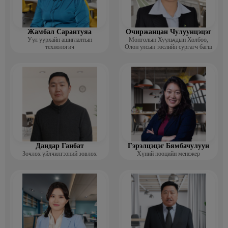
Жамбал Сарантуяа
Очиржанцан Чулуунцэцэг
Уул уурхайн ашиглалтын
Монголын Хуульчдын Холбоо,
технологич
Олон улсын төслийн сургагч багш
Дандар Ганбат
Гэрэлцэцэг Бямбачулуун
Зочлох үйлчилгээний зөвлөх
Хүний нөөцийн менежер