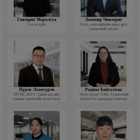
Ганзориг Маралгуа
Ламшир Чинзориг
Сэтгэл зүйч
Соёл, олон нийтийн ажил арга
хэмжээний зөвлөх
Пүрэв Лхамсүрэн
Раднаа Байгалмаа
МУИС-ШУС Эдийн засгийн
“Назо групп” ХХК -Сүлжээний
ухааны тэнхимийн ахлах багш
үйлчилгээ хариуцсан менежер