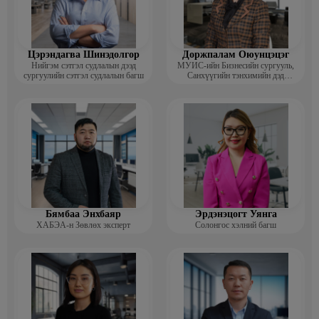
Цэрэндагва Шинэдолгор
Доржпалам Оюунцэцэг
Нийгэм сэтгэл судлалын дээд
МУИС-ийн Бизнесийн сургууль,
сургуулийн сэтгэл судлалын багш
Санхүүгийн тэнхимийн дэд
профессор
Бямбаа Энхбаяр
Эрдэнэцогт Уянга
ХАБЭА-н Зөвлөх эксперт
Солонгос хэлний багш