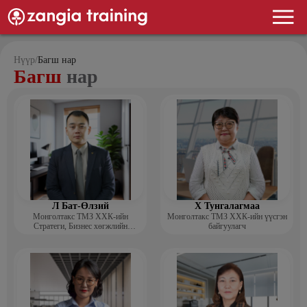
Нүүр
/
Багш нар
Багш
нар
Л Бат-Өлзий
Х Тунгалагмаа
Монголтакс ТМЗ ХХК-ийн
Монголтакс ТМЗ ХХК-ийн үүсгэн
Стратеги, Бизнес хөгжлийн
байгуулагч
хэлтсийн захирал