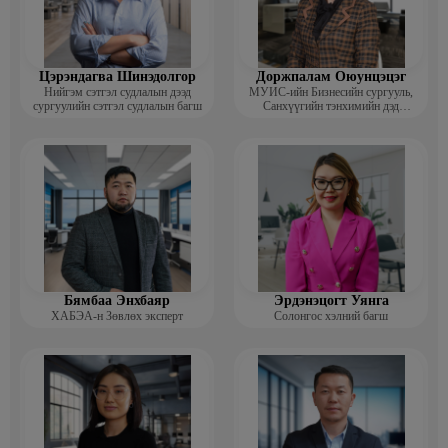
Цэрэндагва Шинэдолгор
Доржпалам Оюунцэцэг
Нийгэм сэтгэл судлалын дээд
МУИС-ийн Бизнесийн сургууль,
сургуулийн сэтгэл судлалын багш
Санхүүгийн тэнхимийн дэд
профессор
Бямбаа Энхбаяр
Эрдэнэцогт Уянга
ХАБЭА-н Зөвлөх эксперт
Солонгос хэлний багш