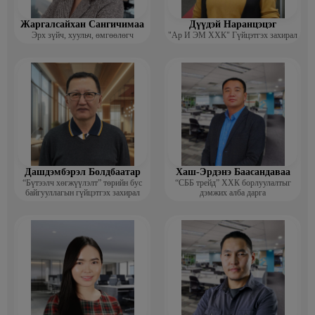
Жаргалсайхан Сангичимаа
Дүүдэй Наранцэцэг
Эрх зүйч, хуульч, өмгөөлөгч
"Ар И ЭМ ХХК" Гүйцэтгэх захирал
Дашдэмбэрэл Болдбаатар
Хаш-Эрдэнэ Баасандаваа
“Бүтээлч хөгжүүлэлт” төрийн бус
“СББ трейд” ХХК борлуулалтыг
байгууллагын гүйцэтгэх захирал
дэмжих алба дарга