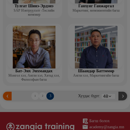
Тулгат Шинэ-Эрдэнэ
Ганхуяг Ганжаргал
SAP Нэвтрүүлэлт -Төслийн
Маркетинг, менежментийн багш
менежер
Бат-Энх Энхмандах
Шаандар Баттөмөр
Монгол хэл, Англи хэл, Хятад хэл,
Англи хэл, Маркетингийн багш
Философын багш
3
Хуудас бүрт:
1
2
Багш болох
academy@zangia.mn