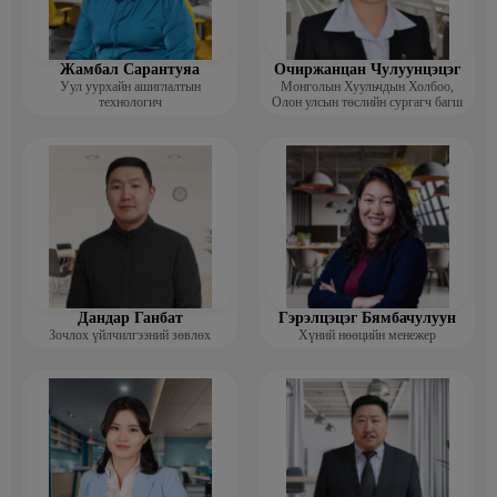
Жамбал Сарантуяа
Очиржанцан Чулуунцэцэг
Уул уурхайн ашиглалтын
Монголын Хуульчдын Холбоо,
технологич
Олон улсын төслийн сургагч багш
Дандар Ганбат
Гэрэлцэцэг Бямбачулуун
Зочлох үйлчилгээний зөвлөх
Хүний нөөцийн менежер