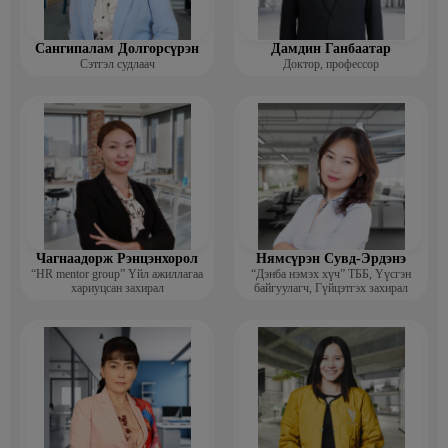
Сангипалам Долгорсүрэн
Дамдин Ганбаатар
Сэтгэл судлаач
Доктор, профессор
Чагнаадорж Рэнцэнхорол
Нямсүрэн Сувд-Эрдэнэ
“HR mentor group” Үйл ажиллагаа
“Дэнба нэмэх хүч” ТББ, Үүсгэн
хариуцсан захирал
байгуулагч, Гүйцэтгэх захирал