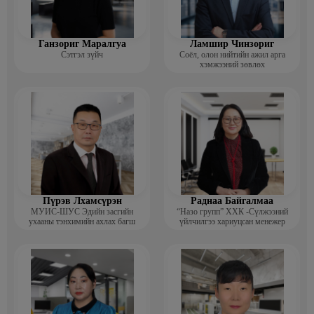
Ганзориг Маралгуа
Ламшир Чинзориг
Сэтгэл зүйч
Соёл, олон нийтийн ажил арга
хэмжээний зөвлөх
Пүрэв Лхамсүрэн
Раднаа Байгалмаа
МУИС-ШУС Эдийн засгийн
“Назо групп” ХХК -Сүлжээний
ухааны тэнхимийн ахлах багш
үйлчилгээ хариуцсан менежер