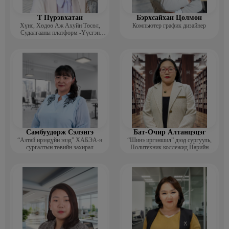
Т Пүрэвхатан
Бэрхсайхан Цолмон
Хүнс, Хөдөө Аж Ахуйн Төсөл,
Компьютер график дизайнер
Судалгааны платформ -Үүсгэн
байгуулагч
Самбуудорж Сэлэнгэ
Бат-Очир Алтанцэцэг
“Азтай ирээдүйн эзэд” ХАБЭА-н
“Шинэ иргэншил” дээд сургууль,
сургалтын төвийн захирал
Политехник коллежид Нарийн
бичгийн дарга, албан хэрэг
хөтлөлтийн мэргэжлийн үндсэн
багш