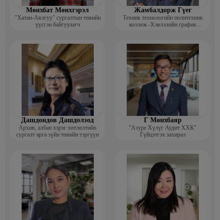
Мөнхбат Мөнхгэрэл
Жамбалдорж Гүег
"Хатан-Аялгуу" сургалтын төвийн
Техник технологийн политехник
үүсгэн байгуулагч
коллеж -Хэвлэлийн график
дизайнерийн багш
Дашдондов Дашдолзод
Г Мөнхбаяр
Архив, албан хэрэг хөтлөлтийн
"Азуре Хүлүг Аудит ХХК"
сургалт арга зүйн төвийн тэргүүн
Гүйцэтгэх захирал