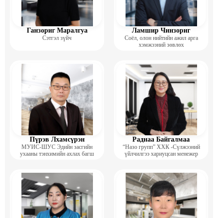
Ганзориг Маралгуа
Ламшир Чинзориг
Сэтгэл зүйч
Соёл, олон нийтийн ажил арга
хэмжээний зөвлөх
Пүрэв Лхамсүрэн
Раднаа Байгалмаа
МУИС-ШУС Эдийн засгийн
“Назо групп” ХХК -Сүлжээний
ухааны тэнхимийн ахлах багш
үйлчилгээ хариуцсан менежер