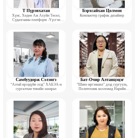
Т Пүрэвхатан
Бэрхсайхан Цолмон
Хүнс, Хөдөө Аж Ахуйн Төсөл,
Компьютер график дизайнер
Судалгааны платформ -Үүсгэн
байгуулагч
Самбуудорж Сэлэнгэ
Бат-Очир Алтанцэцэг
“Азтай ирээдүйн эзэд” ХАБЭА-н
“Шинэ иргэншил” дээд сургууль,
сургалтын төвийн захирал
Политехник коллежид Нарийн
бичгийн дарга, албан хэрэг
хөтлөлтийн мэргэжлийн үндсэн
багш