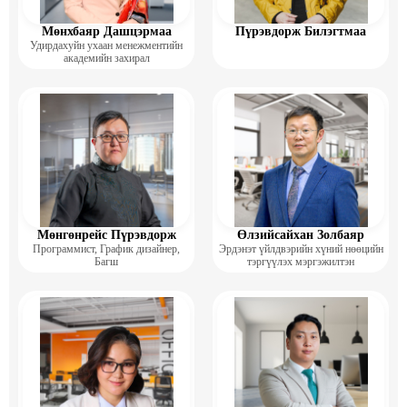
Мөнхбаяр Дашцэрмаа
Пүрэвдорж Билэгтмаа
Удирдахуйн ухаан менежментийн
академийн захирал
Мөнгөнрейс Пүрэвдорж
Өлзийсайхан Золбаяр
Программист, График дизайнер,
Эрдэнэт үйлдвэрийн хүний нөөцийн
Багш
тэргүүлэх мэргэжилтэн