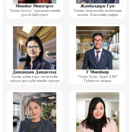
Мөнхбат Мөнхгэрэл
Жамбалдорж Гүег
"Хатан-Аялгуу" сургалтын төвийн
Техник технологийн политехник
үүсгэн байгуулагч
коллеж -Хэвлэлийн график
дизайнерийн багш
Дашдондов Дашдолзод
Г Мөнхбаяр
Архив, албан хэрэг хөтлөлтийн
"Азуре Хүлүг Аудит ХХК"
сургалт арга зүйн төвийн тэргүүн
Гүйцэтгэх захирал