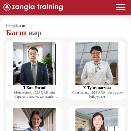
Нүүр
/
Багш нар
Багш
нар
Л Бат-Өлзий
Х Тунгалагмаа
Монголтакс ТМЗ ХХК-ийн
Монголтакс ТМЗ ХХК-ийн үүсгэн
Стратеги, Бизнес хөгжлийн
байгуулагч
хэлтсийн захирал