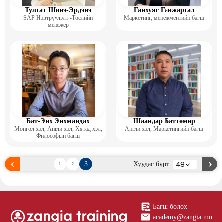
Тулгат Шинэ-Эрдэнэ
Ганхуяг Ганжаргал
SAP Нэвтрүүлэлт -Төслийн
Маркетинг, менежментийн багш
менежер
Бат-Энх Энхмандах
Шаандар Баттөмөр
Монгол хэл, Англи хэл, Хятад хэл,
Англи хэл, Маркетингийн багш
Философын багш
3
Хуудас бүрт:
1
2
Багш болох
academy@zangia.mn