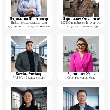
Цэрэндагва Шинэдолгор
Доржпалам Оюунцэцэг
Нийгэм сэтгэл судлалын дээд
МУИС-ийн Бизнесийн сургууль,
сургуулийн сэтгэл судлалын багш
Санхүүгийн тэнхимийн дэд
профессор
Бямбаа Энхбаяр
Эрдэнэцогт Уянга
ХАБЭА-н Зөвлөх эксперт
Солонгос хэлний багш