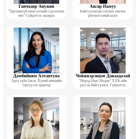
Ганчөдөр Анужин
Ангар Намуу
"Цаглашгүй япон хэлний сургалтын
Байгууллагын соёлын зөвлөх
төв" Гүйцэтгэх захирал
үйлчилгээний көүч
Дамбийням Алтантуяа
Чойжилрэнцэн Даваадалай
Арга зүйч багш, Хүний нөөцийн
“Ворлд Нью Медиа” ХХК-ийн
тэргүүлэх аудитор
үүсгэн байгуулагч, Гүйцэтгэх
захирал