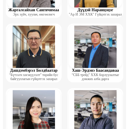
Жаргалсайхан Сангичимаа
Дүүдэй Наранцэцэг
Эрх зүйч, хуульч, өмгөөлөгч
"Ар И ЭМ ХХК" Гүйцэтгэх захирал
Дашдэмбэрэл Болдбаатар
Хаш-Эрдэнэ Баасандаваа
“Бүтээлч хөгжүүлэлт” төрийн бус
“СББ трейд” ХХК борлуулалтыг
байгууллагын гүйцэтгэх захирал
дэмжих алба дарга