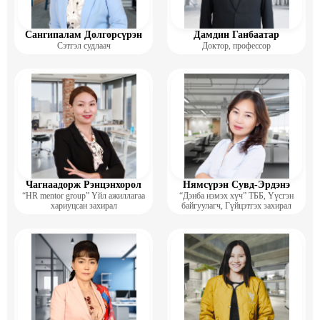
Сангипалам Долгорсүрэн
Дамдин Ганбаатар
Сэтгэл судлаач
Доктор, профессор
Чагнаадорж Рэнцэнхорол
Нямсүрэн Сувд-Эрдэнэ
“HR mentor group” Үйл ажиллагаа
“Дэнба нэмэх хүч” ТББ, Үүсгэн
хариуцсан захирал
байгуулагч, Гүйцэтгэх захирал