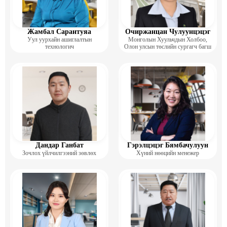
Жамбал Сарантуяа
Очиржанцан Чулуунцэцэг
Уул уурхайн ашиглалтын
Монголын Хуульчдын Холбоо,
технологич
Олон улсын төслийн сургагч багш
Дандар Ганбат
Гэрэлцэцэг Бямбачулуун
Зочлох үйлчилгээний зөвлөх
Хүний нөөцийн менежер