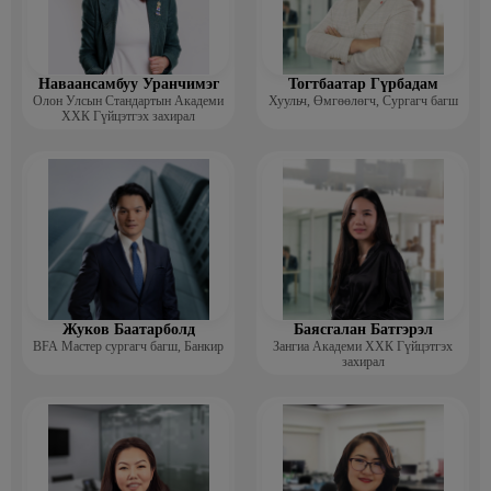
Наваансамбуу Уранчимэг
Тогтбаатар Гүрбадам
Олон Улсын Стандартын Академи
Хуульч, Өмгөөлөгч, Сургагч багш
ХХК Гүйцэтгэх захирал
Жуков Баатарболд
Баясгалан Батгэрэл
BFA Мастер сургагч багш, Банкир
Зангиа Академи ХХК Гүйцэтгэх
захирал