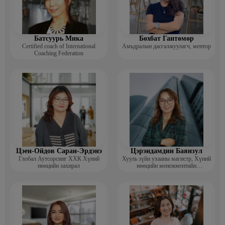
Батсуурь Мика
Бөхбат Гантөмөр
Certified coach of International
Амьдралын дасгалжуулагч, ментор
Coaching Federation
Цэен-Ойдов Саран-Эрдэнэ
Цэрэндамдин Баянзул
Глобал Аутсорсинг ХХК Хүний
Хууль зүйн ухааны магистр, Хүний
нөөцийн захирал
нөөцийн менежментийн
тогтолцооны дотоод аудитор