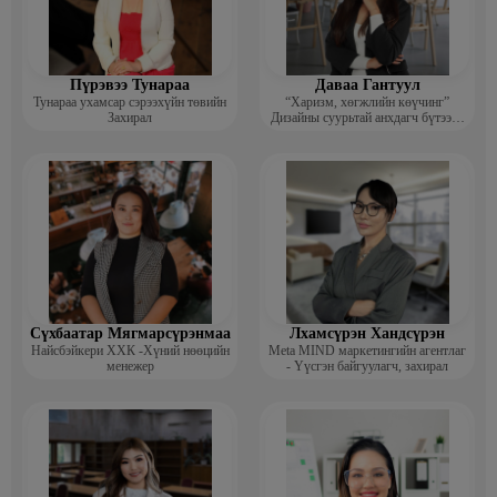
Пүрэвээ Тунараа
Даваа Гантуул
Тунараа ухамсар сэрээхүйн төвийн
“Харизм, хөгжлийн көүчинг”
Захирал
Дизайны суурьтай анхдагч бүтээлч
сэтгэлгээ нэмэгдүүлэх цогц
хөтөлбөрийг боловсруулсан багш
Сүхбаатар Мягмарсүрэнмаа
Лхамсүрэн Хандсүрэн
Найсбэйкери ХХК -Хүний нөөцийн
Meta MIND маркетингийн агентлаг
менежер
- Үүсгэн байгуулагч, захирал