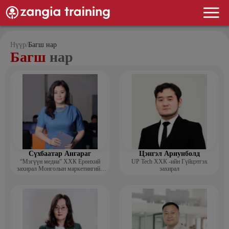
Нүүр
/
Багш нар
Багш
нар
Сүхбаатар Ангараг
Цэнгэл Ариунболд
“Мэгүүн медиа” ХХК Ерөнхий
UP Tech ХХК -ийн Гүйцэтгэх
захирал Монголын маркетингийн
захирал
холбооны гишүүн