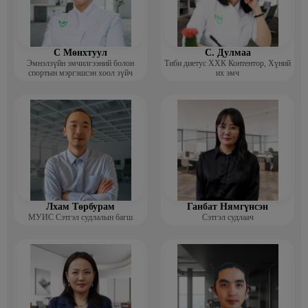
С Мөнхтуул
С. Дулмаа
Эмнэлзүйн эмчилгээний болон
Тиби диетус ХХК Контентор, Хүний
спортын мэргэшсэн хоол зүйч
их эмч
Лхам Төрбурам
Ганбат Нямгүнсэн
МУИС Сэтгэл судлалын багш
Сэтгэл судлаач