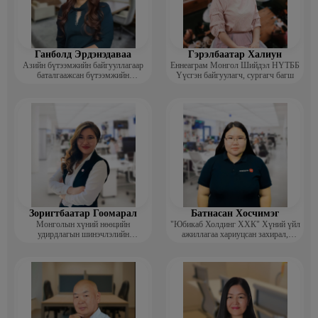
Ганболд Эрдэнэдаваа
Гэрэлбаатар Халиун
Азийн бүтээмжийн байгууллагаар
Еннеаграм Монгол Шийдэл НҮТББ
баталгаажсан бүтээмжийн
Үүсгэн байгуулагч, сургагч багш
мэргэжилтэн APO certified
productivity specialist (CPS)
Зоригтбаатар Гоомарал
Батнасан Хосчимэг
Монголын хүний нөөцийн
"Юбикаб Холдинг ХХК" Хүний үйл
удирдлагын шинэчлэлийн
ажиллагаа хариуцсан захирал,
академийн Гүйцэтгэх захирал
People management implemationer