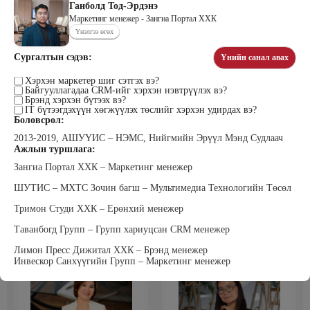
Ганболд Тод-Эрдэнэ
Маркетинг менежер - Зангиа Портал ХХК
Үнэлгээ өгөх
Тогтох Дэнсмаа
Жавзандулам Гантулга
Сургалтын сэдэв:
Үнийн санал авах
Дэмас Ред Камел ХХК Үүсгэн
Сэтгэцийн эрүүл мэндийн үндэсний
байгуулагч
төвд Сэтгэл засалч, Донтох эмгэг
Хэрхэн маркетер шиг сэтгэх вэ?
судлаач
Байгууллагадаа CRM-ийг хэрхэн нэвтрүүлэх вэ?
Брэнд хэрхэн бүтээх вэ?
IT бүтээгдэхүүн хөгжүүлэх төслийг хэрхэн удирдах вэ?
Боловсрол:
2013-2019, АШУҮИС – НЭМС, Нийгмийн Эрүүл Мэнд Судлаач
Ажлын туршлага:
Зангиа Портал ХХК – Маркетинг менежер
ШУТИС – МХТС Зочин багш – Мультимедиа Технологийн Төсөл
Жаргалсайхан Ням-Эрдэнэ
Жадамбаасүрэн Батчимэг
Тримон Студи ХХК – Ерөнхий менежер
Би Пи Солюшн ХХК-ны Гүйцэтгэх
Прожект Менежмент Консалтинг,
захирал
Захирал
Таванбогд Групп – Групп хариуцсан CRM менежер
Лимон Пресс Дижитал ХХК – Брэнд менежер
Инвескор Санхүүгийн Групп – Маркетинг менежер