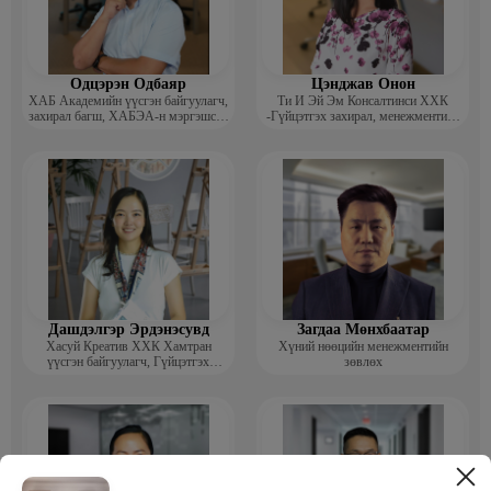
Одцэрэн Одбаяр
Цэнджав Онон
ХАБ Академийн үүсгэн байгуулагч,
Ти И Эй Эм Консалтинси ХХК
захирал багш, ХАБЭА-н мэргэшсэн
-Гүйцэтгэх захирал, менежментийн
мэргэжилтэн, сургагч багш
зөвлөх
Дашдэлгэр Эрдэнэсувд
Загдаа Мөнхбаатар
Хасуй Креатив ХХК Хамтран
Хүний нөөцийн менежментийн
үүсгэн байгуулагч, Гүйцэтгэх
зөвлөх
захирал