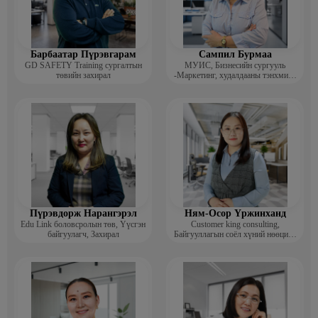
Барбаатар Пүрэвгарам
Сампил Бурмаа
GD SAFETY Training сургалтын
МУИС, Бизнесийн сургууль
төвийн захирал
-Маркетинг, худалдааны тэнхмийн
багш, Дэд профессор
Пүрэвдорж Нарангэрэл
Ням-Осор Үржинханд
Edu Link боловсролын төв, Үүсгэн
Customer king consulting,
байгуулагч, Захирал
Байгууллагын соёл хүний нөөцийн
коуч