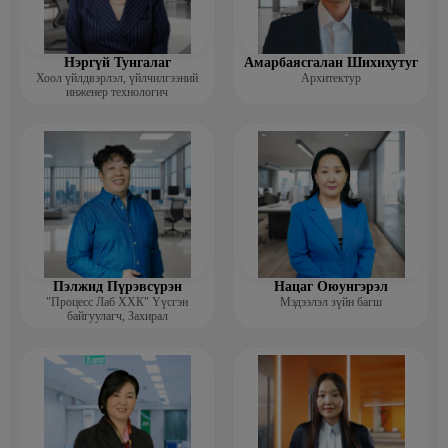
Нэргүй Тунгалаг
Амарбаясгалан Шихихутуг
Хоол үйлдвэрлэл, үйлчилгээний
Архитектур
инженер технологич
Пэлжид Пүрэвсүрэн
Нацаг Оюунгэрэл
"Процесс Лаб ХХК" Үүсгэн
Мэдээлэл зүйн багш
байгуулагч, Захирал