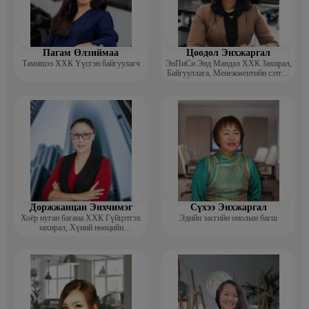
Пагам Өлзиймаа
Цоодол Энхжаргал
Тамишээ ХХК Үүсгэн байгуулагч
ЭнПиСи Энд Мандал ХХК Захирал,
Байгууллага, Менежментийн сэтгэл
зүйч, зөвлөгч
Доржжанцан Энхчимэг
Сүхээ Энхжаргал
Хоёр нуган багана ХХК Гүйцэтгэх
Эдийн засгийн онолын багш
захирал, Хүний нөөцийн
менежментийн Докторант