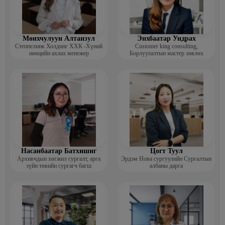
Мөнхчулуун Алтанзул
Энхбаатар Ундрах
Степпелинк Холдинг ХХК -Хүний
Customer king consulting,
нөөцийн ахлах менежер
Борлуулалтын мастер зөвлөх
Насанбаатар Батхишиг
Цогт Туул
Архивчдын хөгжил сургалт, арга
Эрдэм Нова сургуулийн Сургалтын
зүйн төвийн сургагч багш
албаны дарга