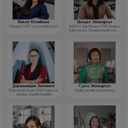
Пагам Өлзиймаа
Цоодол Энхжаргал
Тамишээ ХХК Үүсгэн байгуулагч
ЭнПиСи Энд Мандал ХХК Захирал,
Байгууллага, Менежментийн сэтгэл
зүйч, зөвлөгч
Доржжанцан Энхчимэг
Сүхээ Энхжаргал
Хоёр нуган багана ХХК Гүйцэтгэх
Эдийн засгийн онолын багш
захирал, Хүний нөөцийн
менежментийн Докторант