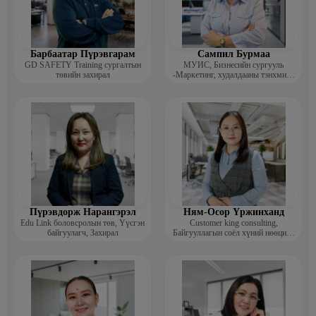
Барбаатар Пүрэвгарам
Сампил Бурмаа
GD SAFETY Training сургалтын
МУИС, Бизнесийн сургууль
төвийн захирал
-Маркетинг, худалдааны тэнхмийн
багш, Дэд профессор
Пүрэвдорж Нарангэрэл
Ням-Осор Үржинханд
Edu Link боловсролын төв, Үүсгэн
Customer king consulting,
байгуулагч, Захирал
Байгууллагын соёл хүний нөөцийн
коуч