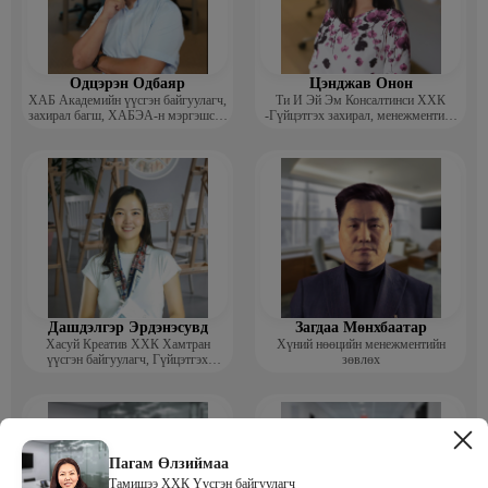
Одцэрэн Одбаяр
Цэнджав Онон
ХАБ Академийн үүсгэн байгуулагч,
Ти И Эй Эм Консалтинси ХХК
захирал багш, ХАБЭА-н мэргэшсэн
-Гүйцэтгэх захирал, менежментийн
мэргэжилтэн, сургагч багш
зөвлөх
Дашдэлгэр Эрдэнэсувд
Загдаа Мөнхбаатар
Хасуй Креатив ХХК Хамтран
Хүний нөөцийн менежментийн
үүсгэн байгуулагч, Гүйцэтгэх
зөвлөх
захирал
Пагам Өлзиймаа
Тамишээ ХХК Үүсгэн байгуулагч