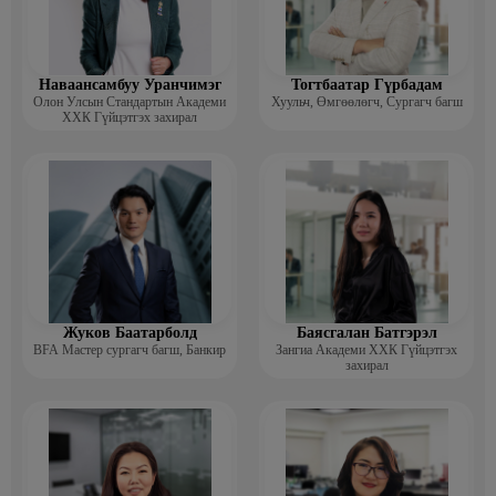
Наваансамбуу Уранчимэг
Тогтбаатар Гүрбадам
Олон Улсын Стандартын Академи
Хуульч, Өмгөөлөгч, Сургагч багш
ХХК Гүйцэтгэх захирал
Жуков Баатарболд
Баясгалан Батгэрэл
BFA Мастер сургагч багш, Банкир
Зангиа Академи ХХК Гүйцэтгэх
захирал