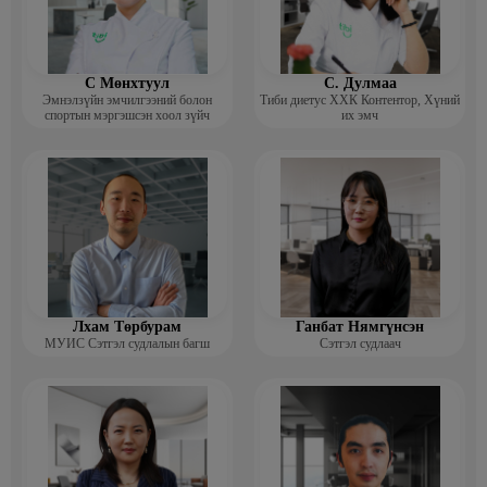
С Мөнхтуул
С. Дулмаа
Эмнэлзүйн эмчилгээний болон
Тиби диетус ХХК Контентор, Хүний
спортын мэргэшсэн хоол зүйч
их эмч
Лхам Төрбурам
Ганбат Нямгүнсэн
МУИС Сэтгэл судлалын багш
Сэтгэл судлаач