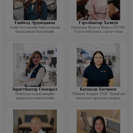
Ганболд Эрдэнэдаваа
Гэрэлбаатар Халиун
Азийн бүтээмжийн байгууллагаар
Еннеаграм Монгол Шийдэл НҮТББ
баталгаажсан бүтээмжийн
Үүсгэн байгуулагч, сургагч багш
мэргэжилтэн APO certified
productivity specialist (CPS)
Зоригтбаатар Гоомарал
Батнасан Хосчимэг
Монголын хүний нөөцийн
"Юбикаб Холдинг ХХК" Хүний үйл
удирдлагын шинэчлэлийн
ажиллагаа хариуцсан захирал,
академийн Гүйцэтгэх захирал
People management implemationer