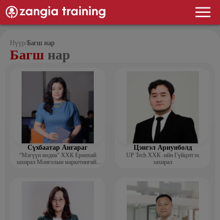
Нүүр
/
Багш нар
Багш
нар
Сүхбаатар Ангараг
Цэнгэл Ариунболд
“Мэгүүн медиа” ХХК Ерөнхий
UP Tech ХХК -ийн Гүйцэтгэх
захирал Монголын маркетингийн
захирал
холбооны гишүүн