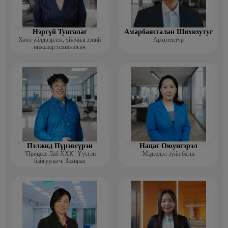
Нэргүй Тунгалаг
Амарбаясгалан Шихихутуг
Хоол үйлдвэрлэл, үйлчилгээний
Архитектур
инженер технологич
Пэлжид Пүрэвсүрэн
Нацаг Оюунгэрэл
"Процесс Лаб ХХК" Үүсгэн
Мэдээлэл зүйн багш
байгуулагч, Захирал