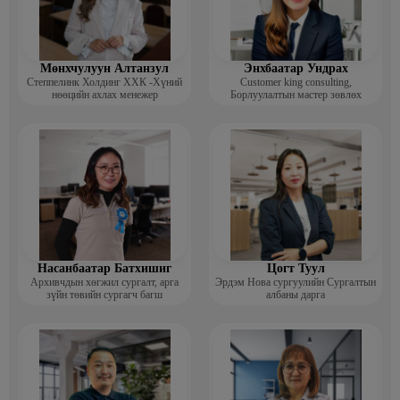
Мөнхчулуун Алтанзул
Энхбаатар Ундрах
Степпелинк Холдинг ХХК -Хүний
Customer king consulting,
нөөцийн ахлах менежер
Борлуулалтын мастер зөвлөх
Насанбаатар Батхишиг
Цогт Туул
Архивчдын хөгжил сургалт, арга
Эрдэм Нова сургуулийн Сургалтын
зүйн төвийн сургагч багш
албаны дарга