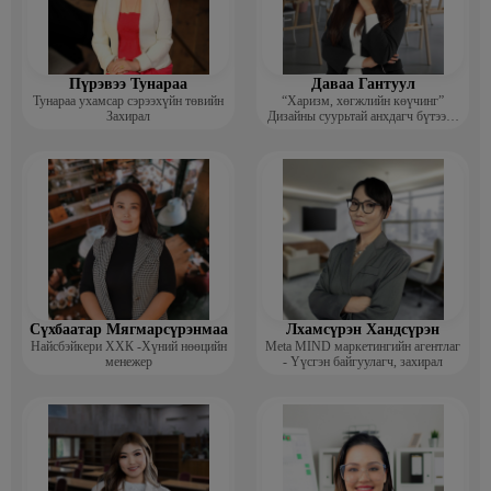
· Юнител ХХК, хүний нөөцийн мэргэжилтэн
Пүрэвээ Тунараа
Даваа Гантуул
Тунараа ухамсар сэрээхүйн төвийн
“Харизм, хөгжлийн көүчинг”
Захирал
Дизайны суурьтай анхдагч бүтээлч
сэтгэлгээ нэмэгдүүлэх цогц
хөтөлбөрийг боловсруулсан багш
Сүхбаатар Мягмарсүрэнмаа
Лхамсүрэн Хандсүрэн
Найсбэйкери ХХК -Хүний нөөцийн
Meta MIND маркетингийн агентлаг
менежер
- Үүсгэн байгуулагч, захирал