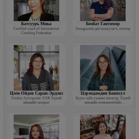
Батсуурь Мика
Бөхбат Гантөмөр
Certified coach of International
Амьдралын дасгалжуулагч, ментор
Coaching Federation
Цэен-Ойдов Саран-Эрдэнэ
Цэрэндамдин Баянзул
Глобал Аутсорсинг ХХК Хүний
Хууль зүйн ухааны магистр, Хүний
нөөцийн захирал
нөөцийн менежментийн
тогтолцооны дотоод аудитор