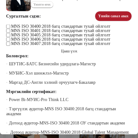
Үнэлгээ өгөх
Сургалтын сэдэв:
Үнийн санал авах
Тогтох Дэнсмаа
Жавзандулам Гантулга
MNS ISO 30400:2018 багц стандартын тухай ойлголт
Дэмас Ред Камел ХХК Үүсгэн
Сэтгэцийн эрүүл мэндийн үндэсний
MNS ISO 30401:2018 багц стандартын тухай ойлголт
байгуулагч
төвд Сэтгэл засалч, Донтох эмгэг
MNS ISO 30405:2018 багц стандартын тухай ойлголт
судлаач
MNS ISO 30406:2018 багц стандартын тухай ойлголт
MNS ISO 30407:2018 багц стандартын тухай ойлголт
Цааш үзэх
Боловсрол:
· ШУТИС-БАТС Бизнесийн удирдлага-Магистр
· МУБИС-Хэл шинжлэл-Магистр
· Маргад ДС-Англи хэлний орчуулагч-Бакалавр
Мэргэжлийн сертификат:
Жаргалсайхан Ням-Эрдэнэ
Жадамбаасүрэн Батчимэг
Би Пи Солюшн ХХК-ны Гүйцэтгэх
Прожект Менежмент Консалтинг,
· Power Bi-МУИС-Pro Think LLC
захирал
Захирал
· Тэргүүлэх аудитор-MNS ISO 30400:2018 багц стандартын
академи
· Дотоод аудитор-MNS-ISO 30400:2018 ОУ стандартын академи
· Дотоод аудитор-MNS-ISO 30400:2018 Global Talent Management