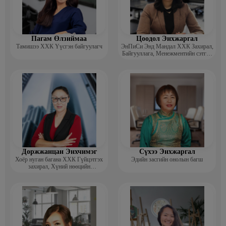
Пагам Өлзиймаа
Цоодол Энхжаргал
Тамишээ ХХК Үүсгэн байгуулагч
ЭнПиСи Энд Мандал ХХК Захирал,
Байгууллага, Менежментийн сэтгэл
зүйч, зөвлөгч
Доржжанцан Энхчимэг
Сүхээ Энхжаргал
Хоёр нуган багана ХХК Гүйцэтгэх
Эдийн засгийн онолын багш
захирал, Хүний нөөцийн
менежментийн Докторант