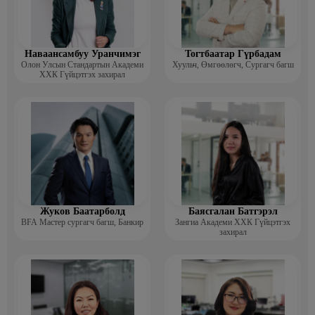
Наваансамбуу Уранчимэг
Тогтбаатар Гүрбадам
Олон Улсын Стандартын Академи
Хуульч, Өмгөөлөгч, Сургагч багш
ХХК Гүйцэтгэх захирал
Жуков Баатарболд
Баясгалан Батгэрэл
BFA Мастер сургагч багш, Банкир
Зангиа Академи ХХК Гүйцэтгэх
захирал