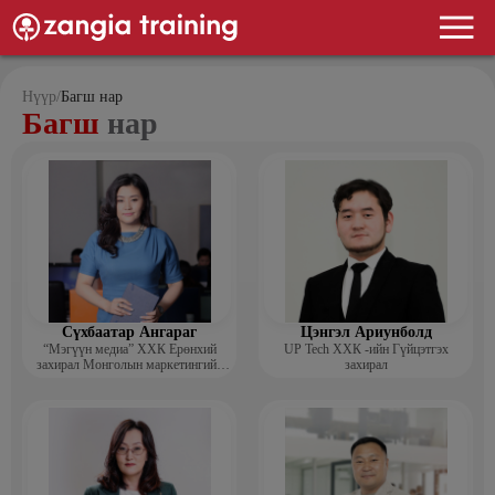
Нүүр
/
Багш нар
Багш
нар
Сүхбаатар Ангараг
Цэнгэл Ариунболд
“Мэгүүн медиа” ХХК Ерөнхий
UP Tech ХХК -ийн Гүйцэтгэх
захирал Монголын маркетингийн
захирал
холбооны гишүүн