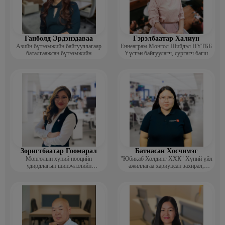
Ганболд Эрдэнэдаваа
Гэрэлбаатар Халиун
Азийн бүтээмжийн байгууллагаар
Еннеаграм Монгол Шийдэл НҮТББ
баталгаажсан бүтээмжийн
Үүсгэн байгуулагч, сургагч багш
мэргэжилтэн APO certified
productivity specialist (CPS)
Зоригтбаатар Гоомарал
Батнасан Хосчимэг
Монголын хүний нөөцийн
"Юбикаб Холдинг ХХК" Хүний үйл
удирдлагын шинэчлэлийн
ажиллагаа хариуцсан захирал,
академийн Гүйцэтгэх захирал
People management implemationer