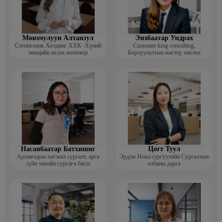
Мөнхчулуун Алтанзул
Энхбаатар Ундрах
Степпелинк Холдинг ХХК -Хүний
Customer king consulting,
нөөцийн ахлах менежер
Борлуулалтын мастер зөвлөх
Насанбаатар Батхишиг
Цогт Туул
Архивчдын хөгжил сургалт, арга
Эрдэм Нова сургуулийн Сургалтын
зүйн төвийн сургагч багш
албаны дарга