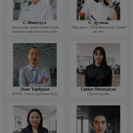
С Мөнхтуул
С. Дулмаа
Эмнэлзүйн эмчилгээний болон
Тиби диетус ХХК Контентор, Хүний
спортын мэргэшсэн хоол зүйч
их эмч
Лхам Төрбурам
Ганбат Нямгүнсэн
МУИС Сэтгэл судлалын багш
Сэтгэл судлаач