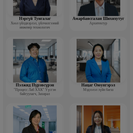
Нэргүй Тунгалаг
Амарбаясгалан Шихихутуг
Хоол үйлдвэрлэл, үйлчилгээний
Архитектур
инженер технологич
Пэлжид Пүрэвсүрэн
Нацаг Оюунгэрэл
"Процесс Лаб ХХК" Үүсгэн
Мэдээлэл зүйн багш
байгуулагч, Захирал