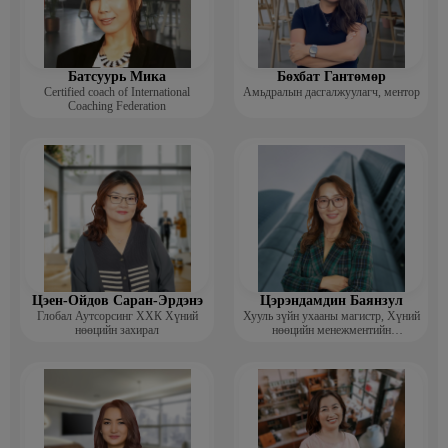
Батсуурь Мика
Бөхбат Гантөмөр
Certified coach of International
Амьдралын дасгалжуулагч, ментор
Coaching Federation
Цэен-Ойдов Саран-Эрдэнэ
Цэрэндамдин Баянзул
Глобал Аутсорсинг ХХК Хүний
Хууль зүйн ухааны магистр, Хүний
нөөцийн захирал
нөөцийн менежментийн
тогтолцооны дотоод аудитор