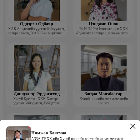
Одцэрэн Одбаяр
Цэнджав Онон
ХАБ Академийн үүсгэн байгуулагч,
Ти И Эй Эм Консалтинси ХХК
захирал багш, ХАБЭА-н мэргэшсэн
-Гүйцэтгэх захирал, менежментийн
мэргэжилтэн, сургагч багш
зөвлөх
Дашдэлгэр Эрдэнэсувд
Загдаа Мөнхбаатар
Хасуй Креатив ХХК Хамтран
Хүний нөөцийн менежментийн
үүсгэн байгуулагч, Гүйцэтгэх
зөвлөх
захирал
Нямжав Баясмаа
АЗЗА ТӨХК-ийн Хүний нөөцийн хэлтсийн ахлах менежер