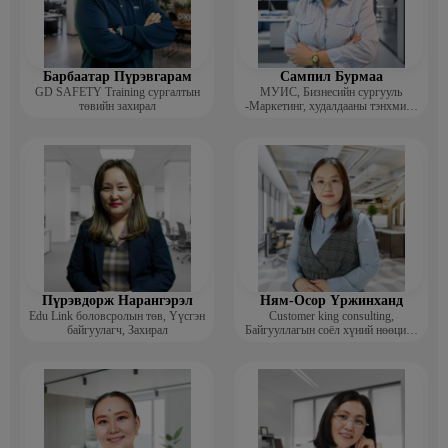
Барбаатар Пүрэвгарам
Сампил Бурмаа
GD SAFETY Training сургалтын
МУИС, Бизнесийн сургууль
төвийн захирал
-Маркетинг, худалдааны тэнхмийн
багш, Дэд профессор
Пүрэвдорж Нарангэрэл
Ням-Осор Үржинханд
Edu Link боловсролын төв, Үүсгэн
Customer king consulting,
байгуулагч, Захирал
Байгууллагын соёл хүний нөөцийн
коуч