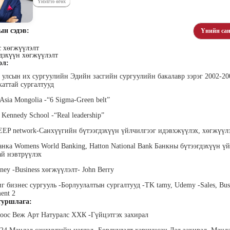
Үнэлгээ өгөх
ын сэдэв:
Үнийн сан
с хөгжүүлэлт
дэхүүн хөгжүүлэлт
ол:
нон
Дашдэлгэр
Загдаа Мөнхбаатар
Тог
 улсын их сургуулийн Эдийн засгийн сургуулийн бакалавр зэрэг 2002-20
алтинси
Эрдэнэсувд
Хүний нөөцийн
Дэмас
аттай сургалтууд
захирал,
менежментийн зөвлөх
Үүс
Хасуй Креатив ХХК
зөвлөх
Хамтран үүсгэн байгуулагч,
Asia Mongolia -“6 Sigma-Green belt”
Гүйцэтгэх захирал
 Kennedy School -“Real leadership”
EP network-Санхүүгийн бүтээгдэхүүн үйлчилгээг идэвхжүүлэх, хөгжүүл
нка Womens World Banking, Hatton National Bank Банкны бүтээгдэхүүн ү
й нэвтрүүлэх
ney -Business хөгжүүлэлт- John Berry
иг бизнес сургууль -Борлуулалтын сургалтууд -TK tamy, Udemy -Sales, Bus
үрэн
Пүрэвээ Тунараа
Даваа Гантуул
ent 2
г
Тунараа ухамсар сэрээхүйн
“Харизм, хөгжлийн
Мяг
уршлага:
төвийн Захирал
көүчинг” Дизайны суурьтай
жмент
Найсбэ
анхдагч бүтээлч сэтгэлгээ
тинг, Захирал
нөө
ноос Веж Арт Натуралс ХХК -Гүйцэтгэх захирал
нэмэгдүүлэх цогц
хөтөлбөрийг боловсруулсан