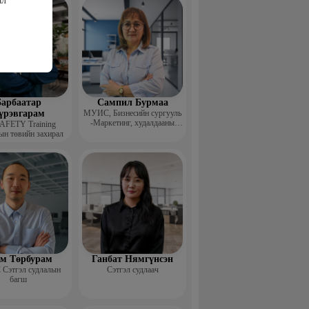
ал
арбаатар
Сампил Бурмаа
үрэвгарам
МУИС, Бизнесийн сургууль
-Маркетинг, худалдааны
AFETY Training
тэнхмийн багш, Дэд
ын төвийн захирал
профессор
м Төрбурам
Ганбат Нямгүнсэн
Сэтгэл судлалын
Сэтгэл судлаач
багш