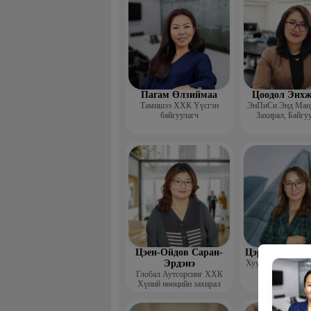
Пагам Өлзиймаа
Цоодол Энхж
Тамишээ ХХК Үүсгэн
ЭнПиСи Энд Ман
байгуулагч
Захирал, Байгуу
Менежментийн сэт
зөвлөгч
Цэен-Ойдов Саран-
Цэрэндамдин 
Эрдэнэ
Хууль зүйн ухааны
Хүний нөөц
Глобал Аутсорсинг ХХК
менежментийн тог
Хүний нөөцийн захирал
дотоод ауди