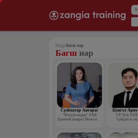
Нүүр
/
Багш нар
Багш
нар
Сүхбаатар Ангараг
Цэнгэл Ариу
“Мэгүүн медиа” ХХК
UP Tech ХХК 
Ерөнхий захирал Монголын
Гүйцэтгэх за
маркетингийн холбооны
гишүүн