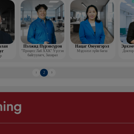
алан
Пэлжид Пүрэвсүрэн
Нацаг Оюунгэрэл
Эрхэм
уг
"Процесс Лаб ХХК" Үүсгэн
Мэдээлэл зүйн багш
Доктор,
байгуулагч, Захирал
р
2
1
3