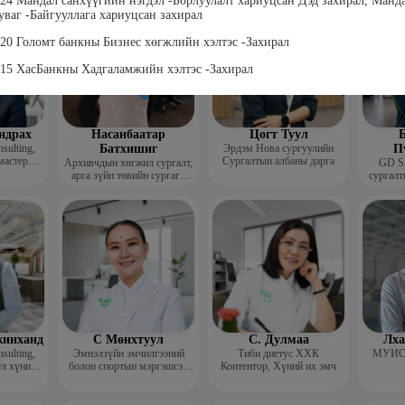
024 Мандал санхүүгийн нэгдэл -Борлуулалт хариуцсан Дэд захирал, Манд
багш
суваг -Байгууллага хариуцсан захирал
020 Голомт банкны Бизнес хөгжлийн хэлтэс -Захирал
015 ХасБанкны Хадгаламжийн хэлтэс -Захирал
ндрах
Насанбаатар
Цогт Туул
Б
sulting,
Батхишиг
Эрдэм Нова сургуулийн
П
мастер
Сургалтын албаны дарга
Архивчдын хөгжил сургалт,
GD S
арга зүйн төвийн сургагч
сургалт
багш
инханд
С Мөнхтуул
С. Дулмаа
Лха
sulting,
Эмнэлзүйн эмчилгээний
Тиби диетус ХХК
МУИС 
ёл хүний
болон спортын мэргэшсэн
Контентор, Хүний их эмч
уч
хоол зүйч