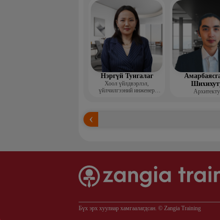
Нэргүй Тунгалаг
Амарбаясг
Хоол үйлдвэрлэл,
Шихихут
үйлчилгээний инженер
Архитекту
технологич
Бүх эрх хуулиар хамгаалагдсан. © Zangia Training