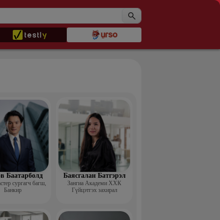
в Баатарболд
Баясгалан Батгэрэл
тер сургагч багш,
Зангиа Академи ХХК
Банкир
Гүйцэтгэх захирал