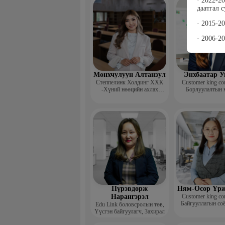
· 2022-2
даатгал 
· 2015-2
· 2006-2
Мөнхчулуун Алтанзул
Энхбаатар У
Степпелинк Холдинг ХХК
Customer king con
-Хүний нөөцийн ахлах
Борлуулалтын 
менежер
зөвлөх
Пүрэвдорж
Ням-Осор Үрж
Нарангэрэл
Customer king con
Байгууллагын со
Edu Link боловсролын төв,
нөөцийн ко
Үүсгэн байгуулагч, Захирал