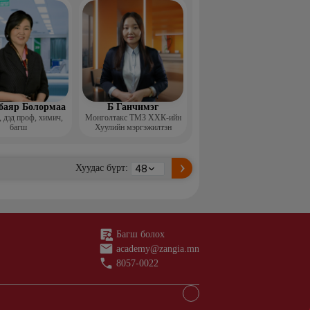
баяр Болормаа
Б Ганчимэг
 дэд проф, химич,
Монголтакс ТМЗ ХХК-ийн
багш
Хуулийн мэргэжилтэн
Хуудас бүрт:
Багш болох
academy@zangia.mn
8057-0022