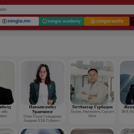
нболд
Наваансамбуу
Тогтбаатар Гүрбадам
Жуко
-ийн
Уранчимэг
Хуульч, Өмгөөлөгч, Сургагч
BFA Мас
хирал
багш
Олон Улсын Стандартын
Академи ХХК Гүйцэтгэх
захирал