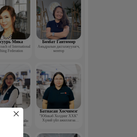
суурь Мика
Бөхбат Гантөмөр
coach of International
Амьдралын дасгалжуулагч,
hing Federation
ментор
ригтбаатар
Батнасан Хосчимэг
Гоомарал
"Юбикаб Холдинг ХХК"
Хүний үйл ажиллагаа
ын хүний нөөцийн
хариуцсан захирал, People
агын шинэчлэлийн
management implemationer
емийн Гүйцэтгэх
захирал