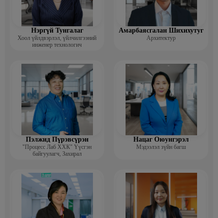
Нэргүй Тунгалаг
Амарбаясгалан Шихихутуг
Хоол үйлдвэрлэл, үйлчилгээний
Архитектур
инженер технологич
Пэлжид Пүрэвсүрэн
Нацаг Оюунгэрэл
"Процесс Лаб ХХК" Үүсгэн
Мэдээлэл зүйн багш
байгуулагч, Захирал