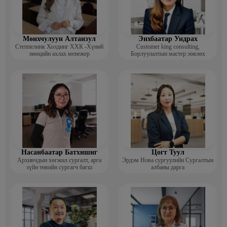
Мөнхчулуун Алтанзул
Энхбаатар Ундрах
Степпелинк Холдинг ХХК -Хүний
Customer king consulting,
нөөцийн ахлах менежер
Борлуулалтын мастер зөвлөх
Насанбаатар Батхишиг
Цогт Туул
Архивчдын хөгжил сургалт, арга
Эрдэм Нова сургуулийн Сургалтын
зүйн төвийн сургагч багш
албаны дарга