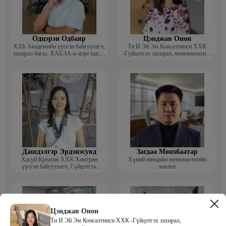
Одцэрэн Одбаяр
Цэнджав Онон
ХАБ Академийн үүсгэн байгуулагч,
Ти И Эй Эм Консалтинси ХХК
захирал багш, ХАБЭА-н мэргэшсэн
-Гүйцэтгэх захирал, менежментийн
мэргэжилтэн, сургагч багш
зөвлөх
Дашдэлгэр Эрдэнэсувд
Загдаа Мөнхбаатар
Хасуй Креатив ХХК Хамтран
Хүний нөөцийн менежментийн
үүсгэн байгуулагч, Гүйцэтгэх
зөвлөх
захирал
Цэнджав Онон
Ти И Эй Эм Консалтинси ХХК -Гүйцэтгэх захирал,