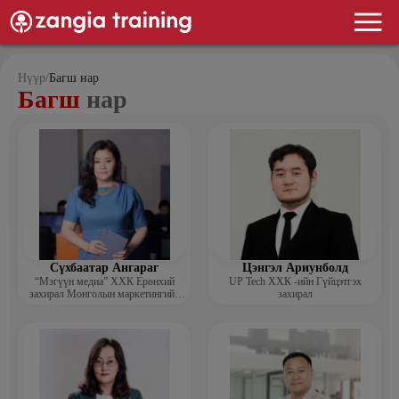
Нүүр
/
Багш нар
Багш
нар
Сүхбаатар Ангараг
Цэнгэл Ариунболд
“Мэгүүн медиа” ХХК Ерөнхий
UP Tech ХХК -ийн Гүйцэтгэх
захирал Монголын маркетингийн
захирал
холбооны гишүүн