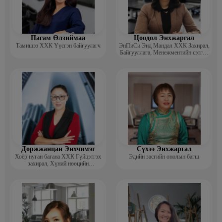
Пагам Өлзиймаа
Цоодол Энхжаргал
Тамишээ ХХК Үүсгэн байгуулагч
ЭнПиСи Энд Мандал ХХК Захирал,
Байгууллага, Менежментийн сэтгэл
зүйч, зөвлөгч
Доржжанцан Энхчимэг
Сүхээ Энхжаргал
Хоёр нуган багана ХХК Гүйцэтгэх
Эдийн засгийн онолын багш
захирал, Хүний нөөцийн
менежментийн Докторант