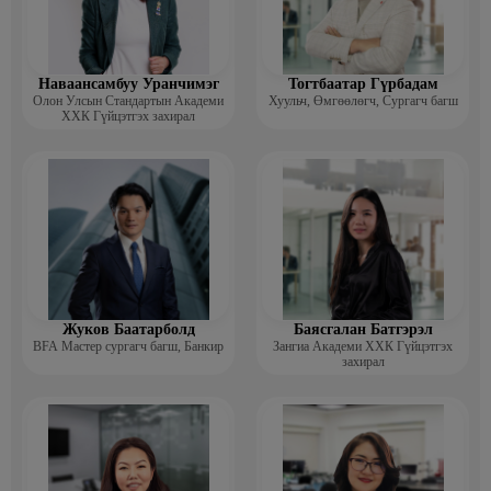
Наваансамбуу Уранчимэг
Тогтбаатар Гүрбадам
Олон Улсын Стандартын Академи
Хуульч, Өмгөөлөгч, Сургагч багш
ХХК Гүйцэтгэх захирал
Жуков Баатарболд
Баясгалан Батгэрэл
BFA Мастер сургагч багш, Банкир
Зангиа Академи ХХК Гүйцэтгэх
захирал