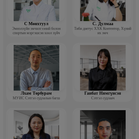
С Мөнхтуул
С. Дулмаа
Эмнэлзүйн эмчилгээний болон
Тиби диетус ХХК Контентор, Хүний
спортын мэргэшсэн хоол зүйч
их эмч
Лхам Төрбурам
Ганбат Нямгүнсэн
МУИС Сэтгэл судлалын багш
Сэтгэл судлаач