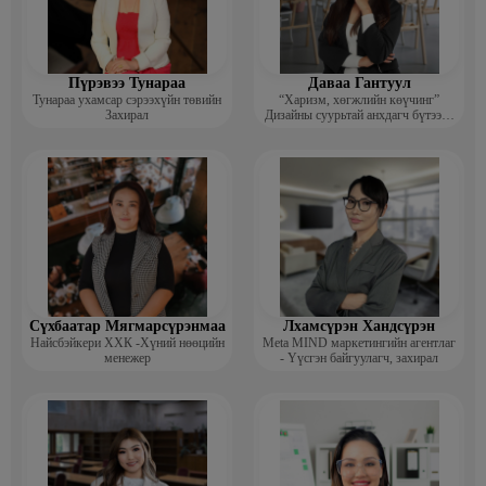
багш
· 2015-2018 “МЧБС” ХХК Хүний нөөцийн менежер, Үйлчилгээ
албаны дарга
Пүрэвээ Тунараа
Даваа Гантуул
· 2011-2014 “Этүгэн-Эе” ХХК Уул уурхайн компанийн хүний
Тунараа ухамсар сэрээхүйн төвийн
“Харизм, хөгжлийн көүчинг”
нөөц, үйл ажиллагаа хариуцсан захирал
Захирал
Дизайны суурьтай анхдагч бүтээлч
сэтгэлгээ нэмэгдүүлэх цогц
хөтөлбөрийг боловсруулсан багш
Сүхбаатар Мягмарсүрэнмаа
Лхамсүрэн Хандсүрэн
Найсбэйкери ХХК -Хүний нөөцийн
Meta MIND маркетингийн агентлаг
менежер
- Үүсгэн байгуулагч, захирал