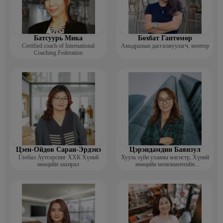
Батсуурь Мика
Бөхбат Гантөмөр
Certified coach of International
Амьдралын дасгалжуулагч, ментор
Coaching Federation
Цэен-Ойдов Саран-Эрдэнэ
Цэрэндамдин Баянзул
Глобал Аутсорсинг ХХК Хүний
Хууль зүйн ухааны магистр, Хүний
нөөцийн захирал
нөөцийн менежментийн
тогтолцооны дотоод аудитор