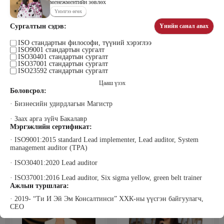
менежментийн зөвлөх
Үнэлгээ өгөх
Сургалтын сэдэв:
Үнийн санал авах
Тогтох Дэнсмаа
Жавзандулам Гантулга
ISO стандартын философи, түүний хэрэглээ
Дэмас Ред Камел ХХК Үүсгэн
Сэтгэцийн эрүүл мэндийн үндэсний
ISO9001 стандартын сургалт
байгуулагч
төвд Сэтгэл засалч, Донтох эмгэг
ISO30401 стандартын сургалт
судлаач
ISO37001 стандартын сургалт
ISO23592 стандартын сургалт
Цааш үзэх
Боловсрол:
· Бизнесийн удирдлагын Магистр
· Заах арга зүйч Бакалавр
Мэргэжлийн сертификат:
· ISO9001:2015 standard Lead implementer, Lead auditor, System
management auditor (TPA)
Жаргалсайхан Ням-Эрдэнэ
Жадамбаасүрэн Батчимэг
Би Пи Солюшн ХХК-ны Гүйцэтгэх
Прожект Менежмент Консалтинг,
· ISO30401:2020 Lead auditor
захирал
Захирал
· ISO37001:2016 Lead auditor, Six sigma yellow, green belt trainer
Ажлын туршлага:
· 2019- “Ти И Эй Эм Консалтинси” ХХК-ны үүсгэн байгуулагч,
CEO
· 2019-2024 “Observe Star” ХХК менежментийн зөвлөх, сургагч