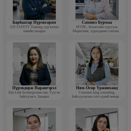
Барбаатар Пүрэвгарам
Сампил Бурмаа
GD SAFETY Training сургалтын
МУИС, Бизнесийн сургууль
төвийн захирал
-Маркетинг, худалдааны тэнхмийн
багш, Дэд профессор
Пүрэвдорж Нарангэрэл
Ням-Осор Үржинханд
Edu Link боловсролын төв, Үүсгэн
Customer king consulting,
байгуулагч, Захирал
Байгууллагын соёл хүний нөөцийн
коуч