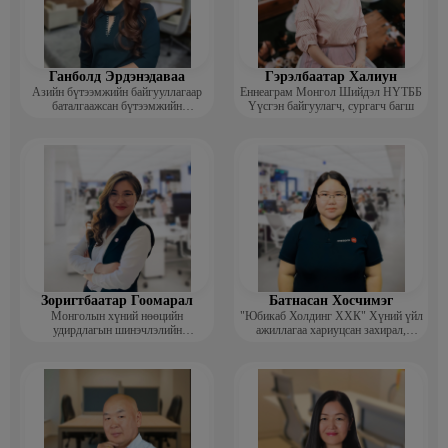
Ганболд Эрдэнэдаваа
Гэрэлбаатар Халиун
Азийн бүтээмжийн байгууллагаар
Еннеаграм Монгол Шийдэл НҮТББ
баталгаажсан бүтээмжийн
Үүсгэн байгуулагч, сургагч багш
мэргэжилтэн APO certified
productivity specialist (CPS)
Зоригтбаатар Гоомарал
Батнасан Хосчимэг
Монголын хүний нөөцийн
"Юбикаб Холдинг ХХК" Хүний үйл
удирдлагын шинэчлэлийн
ажиллагаа хариуцсан захирал,
академийн Гүйцэтгэх захирал
People management implemationer