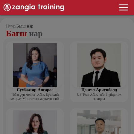
Нүүр
/
Багш нар
Багш
нар
Сүхбаатар Ангараг
Цэнгэл Ариунболд
“Мэгүүн медиа” ХХК Ерөнхий
UP Tech ХХК -ийн Гүйцэтгэх
захирал Монголын маркетингийн
захирал
холбооны гишүүн