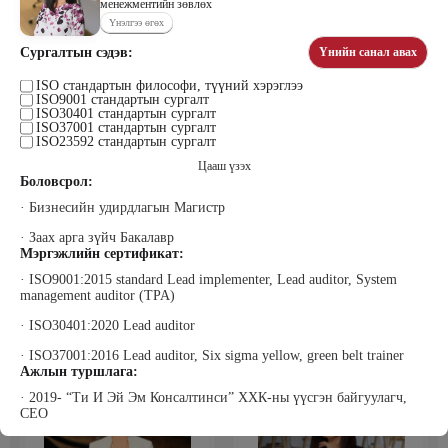
менежментийн зөвлөх
Үнэлгээ өгөх
Сургалтын сэдэв:
Үнийн санал авах
Тогтох Дэнсмаа
Жавзандулам Гантулга
ISO стандартын философи, түүний хэрэглээ
Дэмас Ред Камел ХХК Үүсгэн
Сэтгэцийн эрүүл мэндийн үндэсний
ISO9001 стандартын сургалт
байгуулагч
төвд Сэтгэл засалч, Донтох эмгэг
ISO30401 стандартын сургалт
судлаач
ISO37001 стандартын сургалт
ISO23592 стандартын сургалт
Цааш үзэх
Боловсрол:
· Бизнесийн удирдлагын Магистр
· Заах арга зүйч Бакалавр
Мэргэжлийн сертификат:
· ISO9001:2015 standard Lead implementer, Lead auditor, System
management auditor (TPA)
Жаргалсайхан Ням-Эрдэнэ
Жадамбаасүрэн Батчимэг
Би Пи Солюшн ХХК-ны Гүйцэтгэх
Прожект Менежмент Консалтинг,
· ISO30401:2020 Lead auditor
захирал
Захирал
· ISO37001:2016 Lead auditor, Six sigma yellow, green belt trainer
Ажлын туршлага:
· 2019- “Ти И Эй Эм Консалтинси” ХХК-ны үүсгэн байгуулагч,
CEO
· 2019-2024 “Observe Star” ХХК менежментийн зөвлөх, сургагч