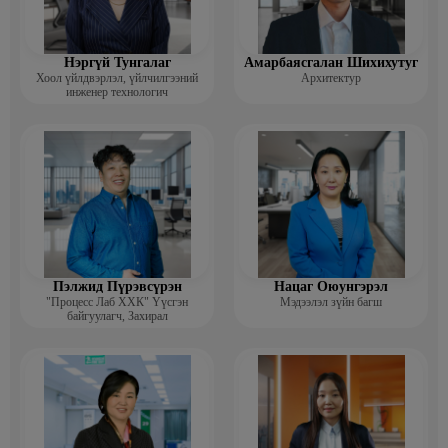
Нэргүй Тунгалаг
Амарбаясгалан Шихихутуг
Хоол үйлдвэрлэл, үйлчилгээний
Архитектур
инженер технологич
Пэлжид Пүрэвсүрэн
Нацаг Оюунгэрэл
"Процесс Лаб ХХК" Үүсгэн
Мэдээлэл зүйн багш
байгуулагч, Захирал