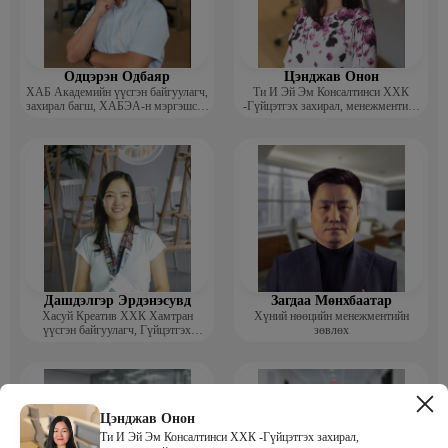
Одцэрэн Одбаяр
Цэнджав Онон
ХАБ Академийн үүсгэн байгуулагч,
Ти И Эй Эм Консалтинси ХХК
захирал багш, ХАБЭА-н мэргэшсэн
-Гүйцэтгэх захирал, менежментийн
мэргэжилтэн, сургагч багш
зөвлөх
Дашдэлгэр Эрдэнэсувд
Загдаа Мөнхбаатар
Хасуй Креатив ХХК Хамтран
Хүний нөөцийн менежментийн
үүсгэн байгуулагч, Гүйцэтгэх
зөвлөх
захирал
Цэнджав Онон
Ти И Эй Эм Консалтинси ХХК -Гүйцэтгэх захирал,