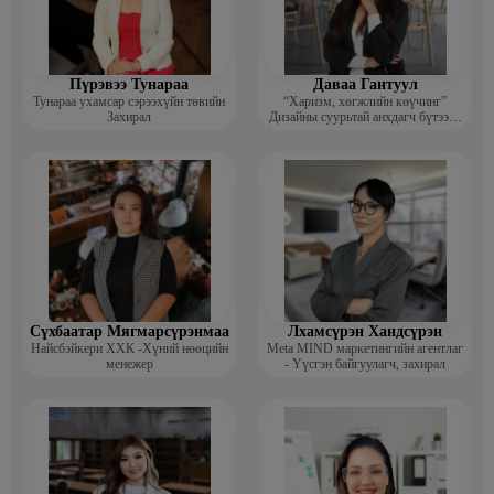
багш
· 2015-2018 “МЧБС” ХХК Хүний нөөцийн менежер, Үйлчилгээ
албаны дарга
Пүрэвээ Тунараа
Даваа Гантуул
· 2011-2014 “Этүгэн-Эе” ХХК Уул уурхайн компанийн хүний
Тунараа ухамсар сэрээхүйн төвийн
“Харизм, хөгжлийн көүчинг”
нөөц, үйл ажиллагаа хариуцсан захирал
Захирал
Дизайны суурьтай анхдагч бүтээлч
сэтгэлгээ нэмэгдүүлэх цогц
хөтөлбөрийг боловсруулсан багш
Сүхбаатар Мягмарсүрэнмаа
Лхамсүрэн Хандсүрэн
Найсбэйкери ХХК -Хүний нөөцийн
Meta MIND маркетингийн агентлаг
менежер
- Үүсгэн байгуулагч, захирал