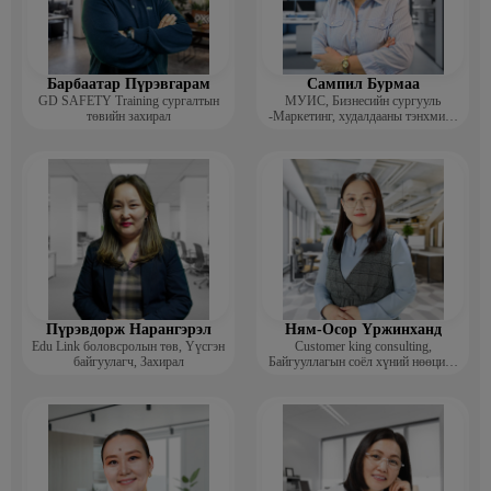
Барбаатар Пүрэвгарам
Сампил Бурмаа
GD SAFETY Training сургалтын
МУИС, Бизнесийн сургууль
төвийн захирал
-Маркетинг, худалдааны тэнхмийн
багш, Дэд профессор
Пүрэвдорж Нарангэрэл
Ням-Осор Үржинханд
Edu Link боловсролын төв, Үүсгэн
Customer king consulting,
байгуулагч, Захирал
Байгууллагын соёл хүний нөөцийн
коуч