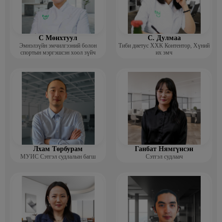
С Мөнхтуул
С. Дулмаа
Эмнэлзүйн эмчилгээний болон
Тиби диетус ХХК Контентор, Хүний
спортын мэргэшсэн хоол зүйч
их эмч
Лхам Төрбурам
Ганбат Нямгүнсэн
МУИС Сэтгэл судлалын багш
Сэтгэл судлаач