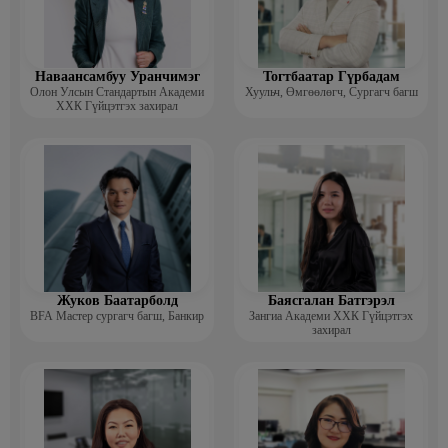
Наваансамбуу Уранчимэг
Тогтбаатар Гүрбадам
Олон Улсын Стандартын Академи
Хуульч, Өмгөөлөгч, Сургагч багш
ХХК Гүйцэтгэх захирал
Жуков Баатарболд
Баясгалан Батгэрэл
BFA Мастер сургагч багш, Банкир
Зангиа Академи ХХК Гүйцэтгэх
захирал