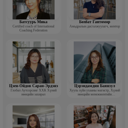
Батсуурь Мика
Бөхбат Гантөмөр
Certified coach of International
Амьдралын дасгалжуулагч, ментор
Coaching Federation
Цэен-Ойдов Саран-Эрдэнэ
Цэрэндамдин Баянзул
Глобал Аутсорсинг ХХК Хүний
Хууль зүйн ухааны магистр, Хүний
нөөцийн захирал
нөөцийн менежментийн
тогтолцооны дотоод аудитор