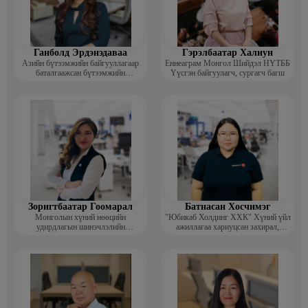
Ганболд Эрдэнэдаваа
Гэрэлбаатар Халиун
Азийн бүтээмжийн байгууллагаар
Еннеаграм Монгол Шийдэл НҮТББ
баталгаажсан бүтээмжийн
Үүсгэн байгуулагч, сургагч багш
мэргэжилтэн APO certified
productivity specialist (CPS)
Зоригтбаатар Гоомарал
Батнасан Хосчимэг
Монголын хүний нөөцийн
"Юбикаб Холдинг ХХК" Хүний үйл
удирдлагын шинэчлэлийн
ажиллагаа хариуцсан захирал,
академийн Гүйцэтгэх захирал
People management implemationer