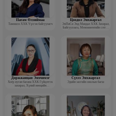
Пагам Өлзиймаа
Цоодол Энхжаргал
Тамишээ ХХК Үүсгэн байгуулагч
ЭнПиСи Энд Мандал ХХК Захирал,
Байгууллага, Менежментийн сэтгэл
зүйч, зөвлөгч
Доржжанцан Энхчимэг
Сүхээ Энхжаргал
Хоёр нуган багана ХХК Гүйцэтгэх
Эдийн засгийн онолын багш
захирал, Хүний нөөцийн
менежментийн Докторант