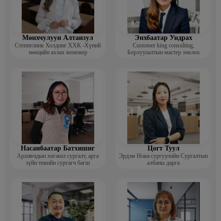
Мөнхчулуун Алтанзул
Энхбаатар Ундрах
Степпелинк Холдинг ХХК -Хүний
Customer king consulting,
нөөцийн ахлах менежер
Борлуулалтын мастер зөвлөх
Насанбаатар Батхишиг
Цогт Туул
Архивчдын хөгжил сургалт, арга
Эрдэм Нова сургуулийн Сургалтын
зүйн төвийн сургагч багш
албаны дарга