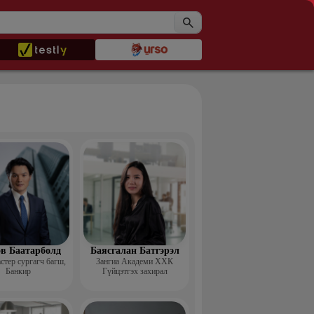
в Баатарболд
Баясгалан Батгэрэл
тер сургагч багш,
Зангиа Академи ХХК
Банкир
Гүйцэтгэх захирал