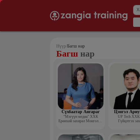
Нүүр
/
Багш нар
Багш
нар
Сүхбаатар Ангараг
Цэнгэл Ариу
“Мэгүүн медиа” ХХК
UP Tech ХХК 
Ерөнхий захирал Монголын
Гүйцэтгэх за
маркетингийн холбооны
гишүүн