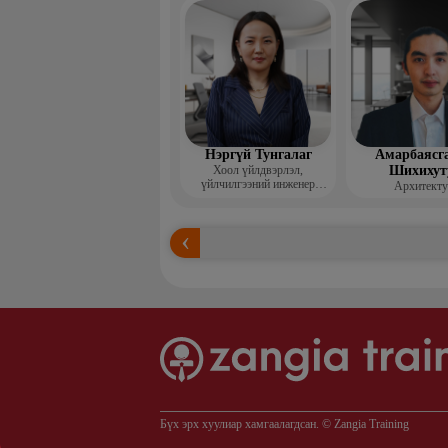
Нэргүй Тунгалаг
Амарбаясг
Хоол үйлдвэрлэл,
Шихихут
үйлчилгээний инженер
Архитекту
технологич
Бүх эрх хуулиар хамгаалагдсан. © Zangia Training