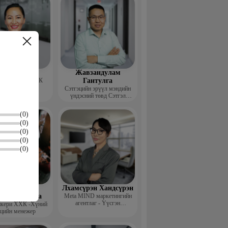
тох Дэнсмаа
Жавзандулам
 Ред Камел ХХК
Гантулга
гэн байгуулагч
Сэтгэцийн эрүүл мэндийн
үндэсний төвд Сэтгэл
засалч, Донтох эмгэг
судлаач
(0)
(0)
(0)
(0)
(0)
Сүхбаатар
Лхамсүрэн Хандсүрэн
марсүрэнмаа
Meta MIND маркетингийн
агентлаг - Үүсгэн
йкери ХХК -Хүний
байгуулагч, захирал
цийн менежер