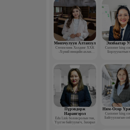
Мөнхчулуун Алтанзул
Энхбаатар У
Степпелинк Холдинг ХХК
Customer king con
-Хүний нөөцийн ахлах
Борлуулалтын 
менежер
зөвлөх
Пүрэвдорж
Ням-Осор Үрж
Нарангэрэл
Customer king con
Байгууллагын со
Edu Link боловсролын төв,
нөөцийн ко
Үүсгэн байгуулагч, Захирал