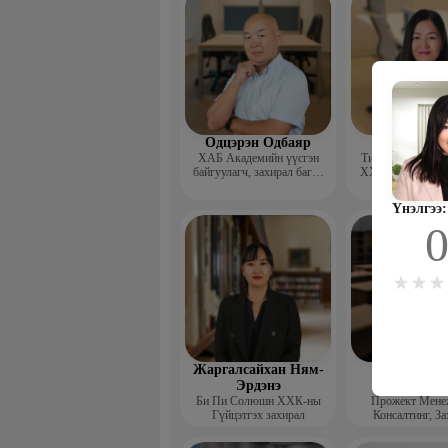
Одцэрэн Одбаяр
Цэнджав О
ХАБ Академийн үүсгэн
Ти И Эй Эм Конс
байгуулагч, захирал багш,
ХХК -Гүйцэтгэх 
ХАБЭА-н мэргэшсэн
менежментийн 
мэргэжилтэн, сургагч багш
Үнэлгээ:
Жаргалсайхан Ням-
Жадамбаас
Эрдэнэ
Батчимэ
Би Пи Солюшн ХХК-ны
Прожект Мене
Гүйцэтгэх захирал
Консал