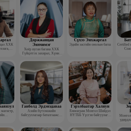
аргал
Доржжанцан
Сүхээ Энхжаргал
Бат
дал ХХК
Энхчимэг
Эдийн засгийн онолын багш
Certified 
ллага,
Coac
Хоёр нуган багана ХХК
гэл зүйч,
Гүйцэтгэх захирал, Хүний
нөөцийн менежментийн
Докторант
Баянзул
Ганболд Эрдэнэдаваа
Гэрэлбаатар Халиун
Зо
 магистр,
Азийн бүтээмжийн
Еннеаграм Монгол Шийдэл
ийн
байгууллагаар баталгаажсан
НҮТББ Үүсгэн байгуулагч,
Монгол
толцооны
бүтээмжийн мэргэжилтэн
сургагч багш
удирдл
тор
APO certified productivity
акад
specialist (CPS)