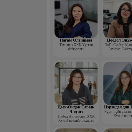
Пагам Өлзиймаа
Цоодол Энхж
Тамишээ ХХК Үүсгэн
ЭнПиСи Энд Ман
байгуулагч
Захирал, Байгуу
Менежментийн сэт
зөвлөгч
Цэен-Ойдов Саран-
Цэрэндамдин 
Эрдэнэ
Хууль зүйн ухааны
Хүний нөөц
Глобал Аутсорсинг ХХК
менежментийн тог
Хүний нөөцийн захирал
дотоод ауди