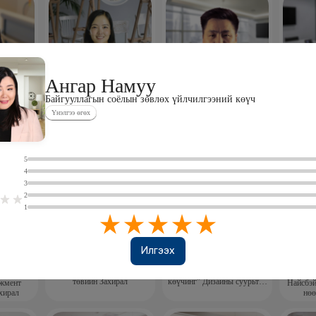
Ангар Намуу
Байгууллагын соёлын зөвлөх үйлчилгээний көүч
нон
Дашдэлгэр
Загдаа Мөнхбаатар
Тог
алтинси
Эрдэнэсувд
Хүний нөөцийн
Дэмас
Үнэлгээ өгөх
захирал,
менежментийн зөвлөх
Үүс
Хасуй Креатив ХХК
зөвлөх
Хамтран үүсгэн байгуулагч,
Гүйцэтгэх захирал
0
5
4
3
2
1
Илгээх
үрэн
Пүрэвээ Тунараа
Даваа Гантуул
г
Тунараа ухамсар сэрээхүйн
“Харизм, хөгжлийн
Мяг
төвийн Захирал
көүчинг” Дизайны суурьтай
жмент
Найсбэ
анхдагч бүтээлч сэтгэлгээ
тинг, Захирал
нөө
нэмэгдүүлэх цогц
хөтөлбөрийг боловсруулсан