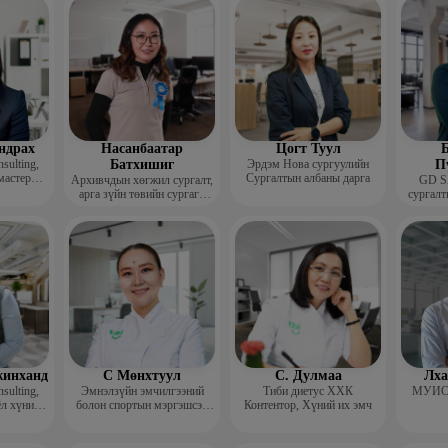
багш
ндрах
Насанбаатар
Цогт Туул
Б
sulting,
Батхишиг
Эрдэм Нова сургуулийн
П
мастер
Сургалтын албаны дарга
Архивчдын хөгжил сургалт,
GD S
арга зүйн төвийн сургагч
сургалт
багш
инханд
С Мөнхтуул
С. Дулмаа
Лха
sulting,
Эмнэлзүйн эмчилгээний
Тиби диетус ХХК
МУИС 
ёл хүний
болон спортын мэргэшсэн
Контентор, Хүний их эмч
уч
хоол зүйч