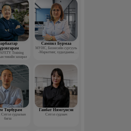
арбаатар
Сампил Бурмаа
үрэвгарам
МУИС, Бизнесийн сургууль
-Маркетинг, худалдааны
AFETY Training
тэнхмийн багш, Дэд
ын төвийн захирал
профессор
м Төрбурам
Ганбат Нямгүнсэн
Сэтгэл судлалын
Сэтгэл судлаач
багш