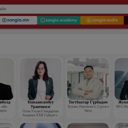
нболд
Наваансамбуу
Тогтбаатар Гүрбадам
Жуко
-ийн
Уранчимэг
Хуульч, Өмгөөлөгч, Сургагч
BFA Мас
хирал
багш
Олон Улсын Стандартын
Академи ХХК Гүйцэтгэх
захирал