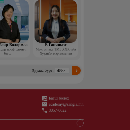
баяр Болормаа
Б Ганчимэг
 дэд проф, химич,
Монголтакс ТМЗ ХХК-ийн
багш
Хуулийн мэргэжилтэн
Хуудас бүрт:
Багш болох
academy@zangia.mn
8057-0022