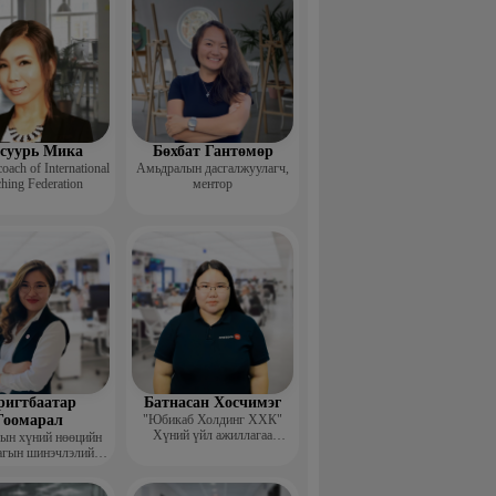
суурь Мика
Бөхбат Гантөмөр
coach of International
Амьдралын дасгалжуулагч,
hing Federation
ментор
ригтбаатар
Батнасан Хосчимэг
Гоомарал
"Юбикаб Холдинг ХХК"
Хүний үйл ажиллагаа
ын хүний нөөцийн
хариуцсан захирал, People
агын шинэчлэлийн
management implemationer
емийн Гүйцэтгэх
захирал