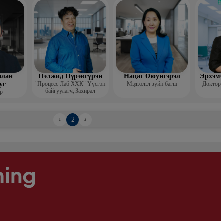
алан
Пэлжид Пүрэвсүрэн
Нацаг Оюунгэрэл
Эрхэм
уг
"Процесс Лаб ХХК" Үүсгэн
Мэдээлэл зүйн багш
Доктор,
байгуулагч, Захирал
р
2
1
3