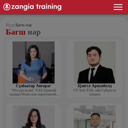
Нүүр
/
Багш нар
Багш
нар
Сүхбаатар Ангараг
Цэнгэл Ариунболд
“Мэгүүн медиа” ХХК Ерөнхий
UP Tech ХХК -ийн Гүйцэтгэх
захирал Монголын маркетингийн
захирал
холбооны гишүүн