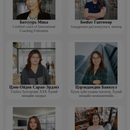
Батсуурь Мика
Бөхбат Гантөмөр
Certified coach of International
Амьдралын дасгалжуулагч, ментор
Coaching Federation
Цэен-Ойдов Саран-Эрдэнэ
Цэрэндамдин Баянзул
Глобал Аутсорсинг ХХК Хүний
Хууль зүйн ухааны магистр, Хүний
нөөцийн захирал
нөөцийн менежментийн
тогтолцооны дотоод аудитор