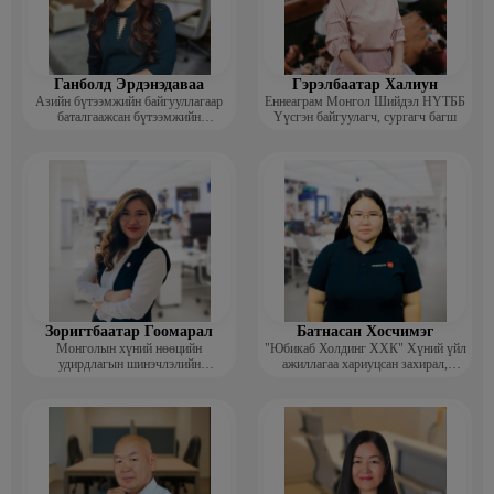
Ганболд Эрдэнэдаваа
Гэрэлбаатар Халиун
Азийн бүтээмжийн байгууллагаар
Еннеаграм Монгол Шийдэл НҮТББ
баталгаажсан бүтээмжийн
Үүсгэн байгуулагч, сургагч багш
мэргэжилтэн APO certified
productivity specialist (CPS)
Зоригтбаатар Гоомарал
Батнасан Хосчимэг
Монголын хүний нөөцийн
"Юбикаб Холдинг ХХК" Хүний үйл
удирдлагын шинэчлэлийн
ажиллагаа хариуцсан захирал,
академийн Гүйцэтгэх захирал
People management implemationer