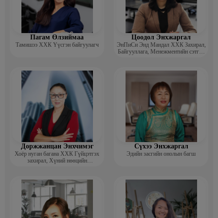
Пагам Өлзиймаа
Цоодол Энхжаргал
Тамишээ ХХК Үүсгэн байгуулагч
ЭнПиСи Энд Мандал ХХК Захирал,
Байгууллага, Менежментийн сэтгэл
зүйч, зөвлөгч
Доржжанцан Энхчимэг
Сүхээ Энхжаргал
Хоёр нуган багана ХХК Гүйцэтгэх
Эдийн засгийн онолын багш
захирал, Хүний нөөцийн
менежментийн Докторант