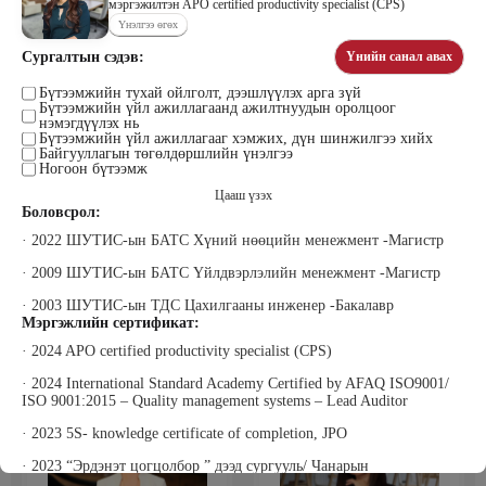
мэргэжилтэн APO certified productivity specialist (CPS)
Үнэлгээ өгөх
Сургалтын сэдэв:
Үнийн санал авах
Тогтох Дэнсмаа
Жавзандулам Гантулга
Бүтээмжийн тухай ойлголт, дээшлүүлэх арга зүй
Дэмас Ред Камел ХХК Үүсгэн
Сэтгэцийн эрүүл мэндийн үндэсний
Бүтээмжийн үйл ажиллагаанд ажилтнуудын оролцоог
байгуулагч
төвд Сэтгэл засалч, Донтох эмгэг
нэмэгдүүлэх нь
судлаач
Бүтээмжийн үйл ажиллагааг хэмжих, дүн шинжилгээ хийх
Байгууллагын төгөлдөршлийн үнэлгээ
Ногоон бүтээмж
Цааш үзэх
Боловсрол:
· 2022 ШУТИС-ын БАТС Хүний нөөцийн менежмент -Магистр
· 2009 ШУТИС-ын БАТС Үйлдвэрлэлийн менежмент -Магистр
· 2003 ШУТИС-ын ТДС Цахилгааны инженер -Бакалавр
Мэргэжлийн сертификат:
Жаргалсайхан Ням-Эрдэнэ
Жадамбаасүрэн Батчимэг
Би Пи Солюшн ХХК-ны Гүйцэтгэх
Прожект Менежмент Консалтинг,
· 2024 APO certified productivity specialist (CPS)
захирал
Захирал
· 2024 International Standard Academy Certified by AFAQ ISO9001/
ISO 9001:2015 – Quality management systems – Lead Auditor
· 2023 5S- knowledge certificate of completion, JPO
· 2023 “Эрдэнэт цогцолбор ” дээд сургууль/ Чанарын
менежментийн тогтолцоо-шаардлага MNS ISO9001:2016