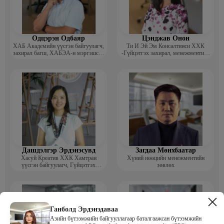
Одцэрэн Одбаяр
Цэнджав Онон
ХАБ Академийн үүсгэн байгуулагч,
Ти И Эй Эм Консалтинси ХХК
захирал багш, ХАБЭА-н мэргэшсэн
-Гүйцэтгэх захирал, менежментийн
мэргэжилтэн, сургагч багш
зөвлөх
Дашдэлгэр Эрдэнэсувд
Загдаа Мөнхбаатар
Хасуй Креатив ХХК Хамтран
Хүний нөөцийн менежментийн
үүсгэн байгуулагч, Гүйцэтгэх
зөвлөх
захирал
Ганболд Эрдэнэдаваа
Азийн бүтээмжийн байгууллагаар баталгаажсан бүтээмжийн