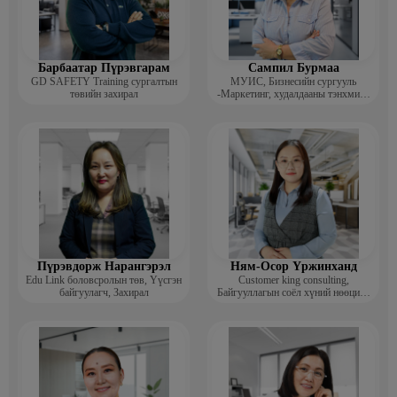
Барбаатар Пүрэвгарам
Сампил Бурмаа
GD SAFETY Training сургалтын
МУИС, Бизнесийн сургууль
төвийн захирал
-Маркетинг, худалдааны тэнхмийн
багш, Дэд профессор
Пүрэвдорж Нарангэрэл
Ням-Осор Үржинханд
Edu Link боловсролын төв, Үүсгэн
Customer king consulting,
байгуулагч, Захирал
Байгууллагын соёл хүний нөөцийн
коуч