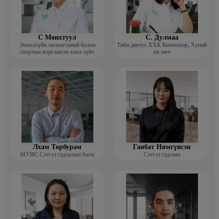
С Мөнхтуул
С. Дулмаа
Эмнэлзүйн эмчилгээний болон
Тиби диетус ХХК Контентор, Хүний
спортын мэргэшсэн хоол зүйч
их эмч
Лхам Төрбурам
Ганбат Нямгүнсэн
МУИС Сэтгэл судлалын багш
Сэтгэл судлаач