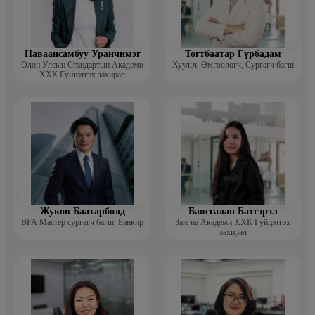
Наваансамбуу Уранчимэг
Тогтбаатар Гүрбадам
Олон Улсын Стандартын Академи
Хуульч, Өмгөөлөгч, Сургагч багш
ХХК Гүйцэтгэх захирал
Жуков Баатарболд
Баясгалан Батгэрэл
BFA Мастер сургагч багш, Банкир
Зангиа Академи ХХК Гүйцэтгэх
захирал