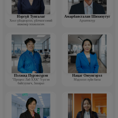
Нэргүй Тунгалаг
Амарбаясгалан Шихихутуг
Хоол үйлдвэрлэл, үйлчилгээний
Архитектур
инженер технологич
Пэлжид Пүрэвсүрэн
Нацаг Оюунгэрэл
"Процесс Лаб ХХК" Үүсгэн
Мэдээлэл зүйн багш
байгуулагч, Захирал