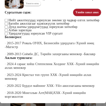
Үнэлгээ өгөх
Сургалтын сэдэв:
Үнийн санал авах
Тогтох Дэнсмаа
Жавзандулам Гантулга
Нийт ажилтнуудад зориулсан зөөлөн ур чадвар олгох хөтөлбөр
Дэмас Ред Камел ХХК Үүсгэн
Сэтгэцийн эрүүл мэндийн үндэсний
Багийн ажиллагааг идэвхжүүлэх хөтөлбөр
байгуулагч
төвд Сэтгэл засалч, Донтох эмгэг
Дунд шатны удирдлагуудад зориулсан хөтөлбөр
судлаач
Албан харилцаа
Удирдлагуудад зориулсан VIP сургалт
Боловсрол:
· 2015-2017 Рояаль ОУИХ, Бизнесийн удирдлага /Хүний нөөц
-Магистр
· 2009-2013 Соёмбо ДС, Төрийн захиргааны менежер -Баклавр
Ажлын туршлага:
· 2024.4 сараас хойш Степпелинк Холдинг ХХК -Хүний нөөцийн
ахлах менежер
Жаргалсайхан Ням-Эрдэнэ
Жадамбаасүрэн Батчимэг
· 2023-2024 Кристал топ групп ХХК -Хүний нөөцийн ахлах
Би Пи Солюшн ХХК-ны Гүйцэтгэх
Прожект Менежмент Консалтинг,
захирал
Захирал
менежер
· 2020-2022 Бүрдэл майнинг ХХК -Үйл ажиллагааны менежер
· 2018-2020 Монголын Алт(МАК)ХХК -Хүний нөөцийн
мэргэжилтэн