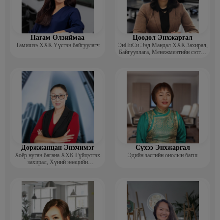
Пагам Өлзиймаа
Цоодол Энхжаргал
Тамишээ ХХК Үүсгэн байгуулагч
ЭнПиСи Энд Мандал ХХК Захирал,
Байгууллага, Менежментийн сэтгэл
зүйч, зөвлөгч
Доржжанцан Энхчимэг
Сүхээ Энхжаргал
Хоёр нуган багана ХХК Гүйцэтгэх
Эдийн засгийн онолын багш
захирал, Хүний нөөцийн
менежментийн Докторант