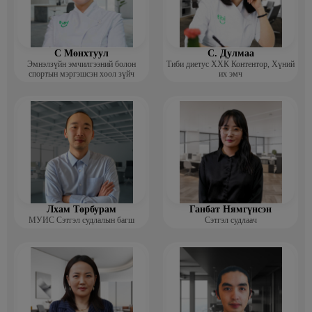
С Мөнхтуул
С. Дулмаа
Эмнэлзүйн эмчилгээний болон
Тиби диетус ХХК Контентор, Хүний
спортын мэргэшсэн хоол зүйч
их эмч
Лхам Төрбурам
Ганбат Нямгүнсэн
МУИС Сэтгэл судлалын багш
Сэтгэл судлаач