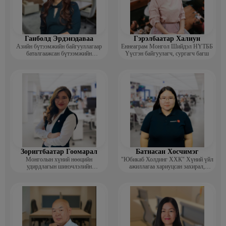
Ганболд Эрдэнэдаваа
Гэрэлбаатар Халиун
Азийн бүтээмжийн байгууллагаар
Еннеаграм Монгол Шийдэл НҮТББ
баталгаажсан бүтээмжийн
Үүсгэн байгуулагч, сургагч багш
мэргэжилтэн APO certified
productivity specialist (CPS)
Зоригтбаатар Гоомарал
Батнасан Хосчимэг
Монголын хүний нөөцийн
"Юбикаб Холдинг ХХК" Хүний үйл
удирдлагын шинэчлэлийн
ажиллагаа хариуцсан захирал,
академийн Гүйцэтгэх захирал
People management implemationer