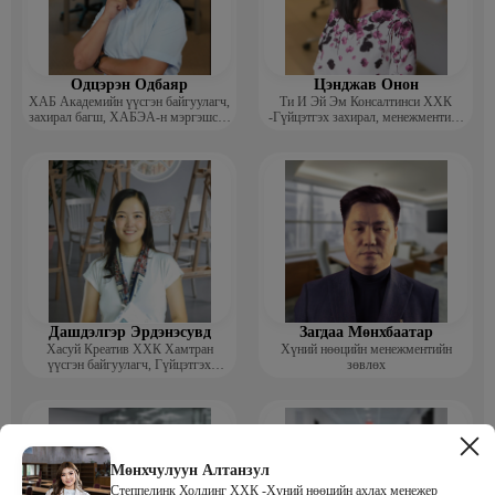
Одцэрэн Одбаяр
Цэнджав Онон
ХАБ Академийн үүсгэн байгуулагч,
Ти И Эй Эм Консалтинси ХХК
захирал багш, ХАБЭА-н мэргэшсэн
-Гүйцэтгэх захирал, менежментийн
мэргэжилтэн, сургагч багш
зөвлөх
Дашдэлгэр Эрдэнэсувд
Загдаа Мөнхбаатар
Хасуй Креатив ХХК Хамтран
Хүний нөөцийн менежментийн
үүсгэн байгуулагч, Гүйцэтгэх
зөвлөх
захирал
Мөнхчулуун Алтанзул
Степпелинк Холдинг ХХК -Хүний нөөцийн ахлах менежер