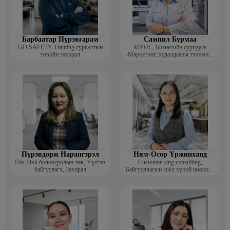
Барбаатар Пүрэвгарам
Сампил Бурмаа
GD SAFETY Training сургалтын
МУИС, Бизнесийн сургууль
төвийн захирал
-Маркетинг, худалдааны тэнхмийн
багш, Дэд профессор
Пүрэвдорж Нарангэрэл
Ням-Осор Үржинханд
Edu Link боловсролын төв, Үүсгэн
Customer king consulting,
байгуулагч, Захирал
Байгууллагын соёл хүний нөөцийн
коуч