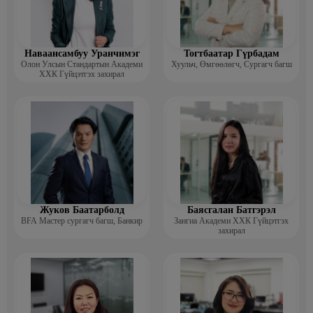
Наваансамбуу Уранчимэг
Тогтбаатар Гүрбадам
Олон Улсын Стандартын Академи
Хуульч, Өмгөөлөгч, Сургагч багш
ХХК Гүйцэтгэх захирал
Жуков Баатарболд
Баясгалан Батгэрэл
BFA Мастер сургагч багш, Банкир
Зангиа Академи ХХК Гүйцэтгэх
захирал