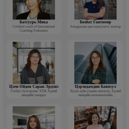
Батсуурь Мика
Бөхбат Гантөмөр
Certified coach of International
Амьдралын дасгалжуулагч, ментор
Coaching Federation
Цэен-Ойдов Саран-Эрдэнэ
Цэрэндамдин Баянзул
Глобал Аутсорсинг ХХК Хүний
Хууль зүйн ухааны магистр, Хүний
нөөцийн захирал
нөөцийн менежментийн
тогтолцооны дотоод аудитор