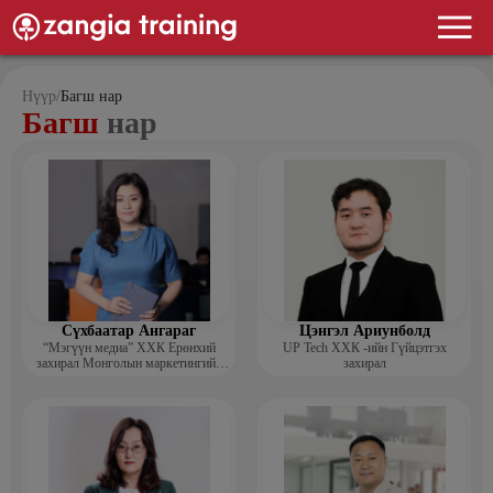
Нүүр
/
Багш нар
Багш
нар
Сүхбаатар Ангараг
Цэнгэл Ариунболд
“Мэгүүн медиа” ХХК Ерөнхий
UP Tech ХХК -ийн Гүйцэтгэх
захирал Монголын маркетингийн
захирал
холбооны гишүүн