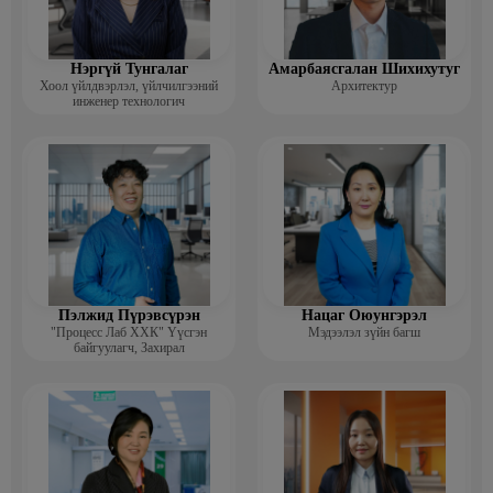
Нэргүй Тунгалаг
Амарбаясгалан Шихихутуг
Хоол үйлдвэрлэл, үйлчилгээний
Архитектур
инженер технологич
Пэлжид Пүрэвсүрэн
Нацаг Оюунгэрэл
"Процесс Лаб ХХК" Үүсгэн
Мэдээлэл зүйн багш
байгуулагч, Захирал