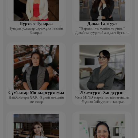
Пүрэвээ Тунараа
Даваа Гантуул
Тунараа ухамсар сэрээхүйн төвийн
“Харизм, хөгжлийн көүчинг”
Захирал
Дизайны суурьтай анхдагч бүтээлч
сэтгэлгээ нэмэгдүүлэх цогц
хөтөлбөрийг боловсруулсан багш
Сүхбаатар Мягмарсүрэнмаа
Лхамсүрэн Хандсүрэн
Найсбэйкери ХХК -Хүний нөөцийн
Meta MIND маркетингийн агентлаг
менежер
- Үүсгэн байгуулагч, захирал