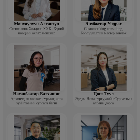
Мөнхчулуун Алтанзул
Энхбаатар Ундрах
Степпелинк Холдинг ХХК -Хүний
Customer king consulting,
нөөцийн ахлах менежер
Борлуулалтын мастер зөвлөх
Насанбаатар Батхишиг
Цогт Туул
Архивчдын хөгжил сургалт, арга
Эрдэм Нова сургуулийн Сургалтын
зүйн төвийн сургагч багш
албаны дарга