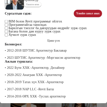
Архитектур
Үнэлгээ өгөх
Сургалтын сэдэв:
Үнийн санал авах
Тогтох Дэнсмаа
Жавзандулам Гантулга
BIM болон Revit программыг ойлгох
Дэмас Ред Камел ХХК Үүсгэн
Сэтгэцийн эрүүл мэндийн үндэсний
Программтайгаа танилцах
байгуулагч
төвд Сэтгэл засалч, Донтох эмгэг
Барилгын тэнхлэг ба давхруудын өндрийг зурж сурах
судлаач
Багана болон дам нуруу зурж сурах
Хучилт зурж сурах
Цааш үзэх
Боловсрол:
• 2012-2018 ШУТИС Архитектур Баклавар
• 2023 ШУТИС Архитектур -Мэргэшсэн архитектор
Ажлын туршлага:
• 2022 Бүти ХХК -Архитектор, Дизайнер
Жаргалсайхан Ням-Эрдэнэ
Жадамбаасүрэн Батчимэг
• 2020-2022 Анаграм ХХК -Архитектор
Би Пи Солюшн ХХК-ны Гүйцэтгэх
Прожект Менежмент Консалтинг,
захирал
Захирал
• 2018-2019 Татах хүч ХХК -Архитектор
• 2017-2018 NAP LLC -Revit Багш
• 2014-2016 ӨРХ ХХК -Туслах архитектор