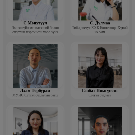
С Мөнхтуул
С. Дулмаа
Эмнэлзүйн эмчилгээний болон
Тиби диетус ХХК Контентор, Хүний
спортын мэргэшсэн хоол зүйч
их эмч
Лхам Төрбурам
Ганбат Нямгүнсэн
МУИС Сэтгэл судлалын багш
Сэтгэл судлаач