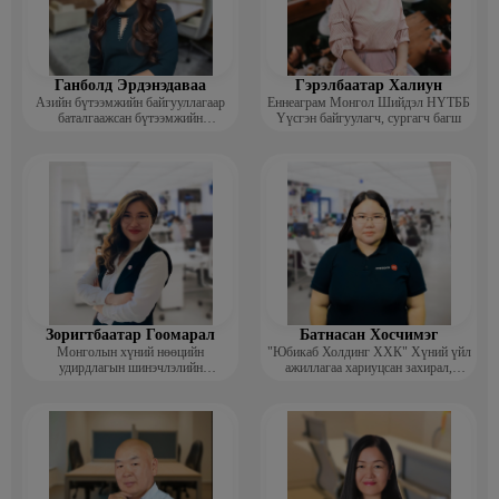
Ганболд Эрдэнэдаваа
Гэрэлбаатар Халиун
Азийн бүтээмжийн байгууллагаар
Еннеаграм Монгол Шийдэл НҮТББ
баталгаажсан бүтээмжийн
Үүсгэн байгуулагч, сургагч багш
мэргэжилтэн APO certified
productivity specialist (CPS)
Зоригтбаатар Гоомарал
Батнасан Хосчимэг
Монголын хүний нөөцийн
"Юбикаб Холдинг ХХК" Хүний үйл
удирдлагын шинэчлэлийн
ажиллагаа хариуцсан захирал,
академийн Гүйцэтгэх захирал
People management implemationer