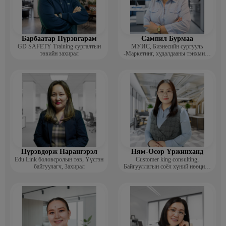
Барбаатар Пүрэвгарам
Сампил Бурмаа
GD SAFETY Training сургалтын
МУИС, Бизнесийн сургууль
төвийн захирал
-Маркетинг, худалдааны тэнхмийн
багш, Дэд профессор
Пүрэвдорж Нарангэрэл
Ням-Осор Үржинханд
Edu Link боловсролын төв, Үүсгэн
Customer king consulting,
байгуулагч, Захирал
Байгууллагын соёл хүний нөөцийн
коуч