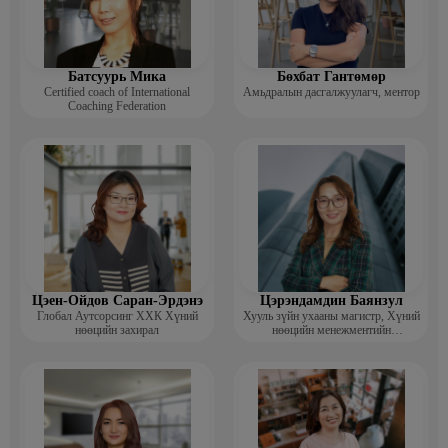
Батсуурь Мика
Бөхбат Гантөмөр
Certified coach of International
Амьдралын дасгалжуулагч, ментор
Coaching Federation
Цэен-Ойдов Саран-Эрдэнэ
Цэрэндамдин Баянзул
Глобал Аутсорсинг ХХК Хүний
Хууль зүйн ухааны магистр, Хүний
нөөцийн захирал
нөөцийн менежментийн
тогтолцооны дотоод аудитор