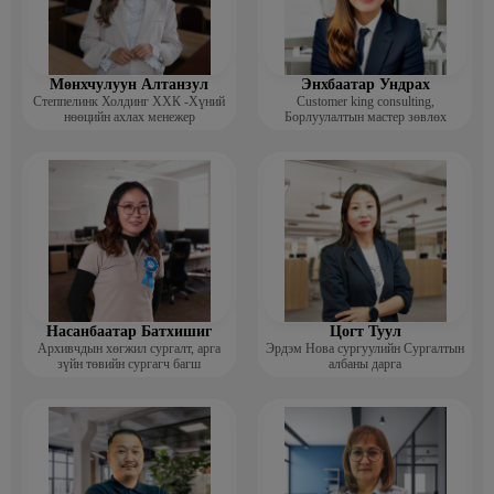
Мөнхчулуун Алтанзул
Энхбаатар Ундрах
Степпелинк Холдинг ХХК -Хүний
Customer king consulting,
нөөцийн ахлах менежер
Борлуулалтын мастер зөвлөх
Насанбаатар Батхишиг
Цогт Туул
Архивчдын хөгжил сургалт, арга
Эрдэм Нова сургуулийн Сургалтын
зүйн төвийн сургагч багш
албаны дарга