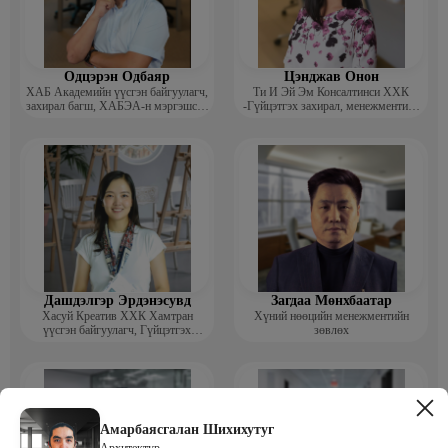
Одцэрэн Одбаяр
Цэнджав Онон
ХАБ Академийн үүсгэн байгуулагч,
Ти И Эй Эм Консалтинси ХХК
захирал багш, ХАБЭА-н мэргэшсэн
-Гүйцэтгэх захирал, менежментийн
мэргэжилтэн, сургагч багш
зөвлөх
Дашдэлгэр Эрдэнэсувд
Загдаа Мөнхбаатар
Хасуй Креатив ХХК Хамтран
Хүний нөөцийн менежментийн
үүсгэн байгуулагч, Гүйцэтгэх
зөвлөх
захирал
Амарбаясгалан Шихихутуг