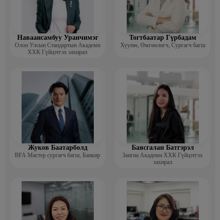
Наваансамбуу Уранчимэг
Тогтбаатар Гүрбадам
Олон Улсын Стандартын Академи
Хуульч, Өмгөөлөгч, Сургагч багш
ХХК Гүйцэтгэх захирал
Жуков Баатарболд
Баясгалан Батгэрэл
BFA Мастер сургагч багш, Банкир
Зангиа Академи ХХК Гүйцэтгэх
захирал