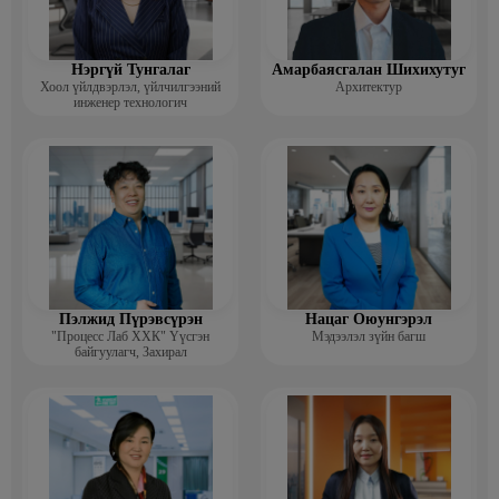
Нэргүй Тунгалаг
Амарбаясгалан Шихихутуг
Хоол үйлдвэрлэл, үйлчилгээний
Архитектур
инженер технологич
Пэлжид Пүрэвсүрэн
Нацаг Оюунгэрэл
"Процесс Лаб ХХК" Үүсгэн
Мэдээлэл зүйн багш
байгуулагч, Захирал