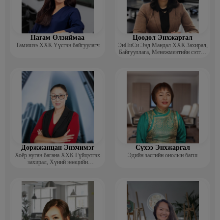
Пагам Өлзиймаа
Цоодол Энхжаргал
Тамишээ ХХК Үүсгэн байгуулагч
ЭнПиСи Энд Мандал ХХК Захирал,
Байгууллага, Менежментийн сэтгэл
зүйч, зөвлөгч
Доржжанцан Энхчимэг
Сүхээ Энхжаргал
Хоёр нуган багана ХХК Гүйцэтгэх
Эдийн засгийн онолын багш
захирал, Хүний нөөцийн
менежментийн Докторант