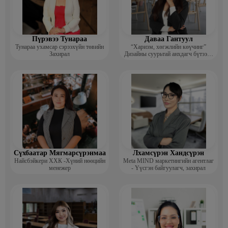
Пүрэвээ Тунараа
Даваа Гантуул
Тунараа ухамсар сэрээхүйн төвийн
“Харизм, хөгжлийн көүчинг”
Захирал
Дизайны суурьтай анхдагч бүтээлч
сэтгэлгээ нэмэгдүүлэх цогц
хөтөлбөрийг боловсруулсан багш
Сүхбаатар Мягмарсүрэнмаа
Лхамсүрэн Хандсүрэн
Найсбэйкери ХХК -Хүний нөөцийн
Meta MIND маркетингийн агентлаг
менежер
- Үүсгэн байгуулагч, захирал