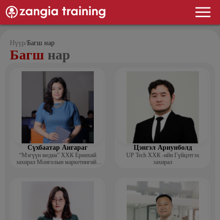
Нүүр
/
Багш нар
Багш
нар
Сүхбаатар Ангараг
Цэнгэл Ариунболд
“Мэгүүн медиа” ХХК Ерөнхий
UP Tech ХХК -ийн Гүйцэтгэх
захирал Монголын маркетингийн
захирал
холбооны гишүүн