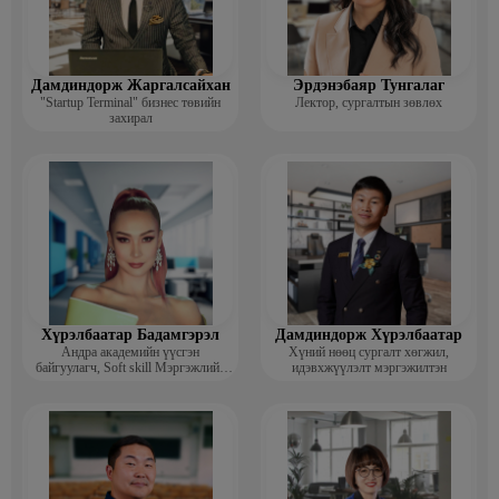
Дамдиндорж Жаргалсайхан
Эрдэнэбаяр Тунгалаг
"Startup Terminal" бизнес төвийн
Лектор, сургалтын зөвлөх
захирал
Хүрэлбаатар Бадамгэрэл
Дамдиндорж Хүрэлбаатар
Андра академийн үүсгэн
Хүний нөөц сургалт хөгжил,
байгуулагч, Soft skill Мэргэжлийн
идэвхжүүлэлт мэргэжилтэн
сургагч багш, Гоо зүйн ментор,
Монголын мисс, Топ модель