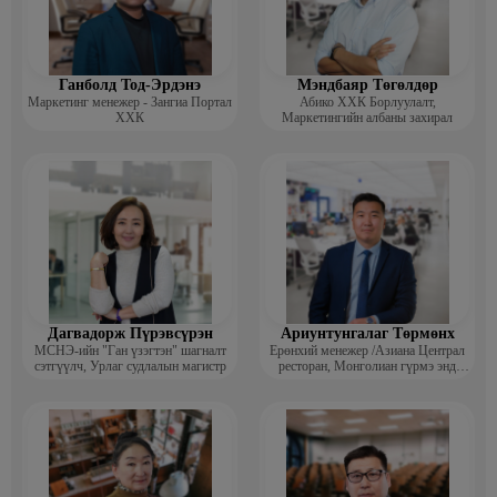
Ганболд Тод-Эрдэнэ
Мэндбаяр Төгөлдөр
Маркетинг менежер - Зангиа Портал
Абико ХХК Борлуулалт,
ХХК
Маркетингийн албаны захирал
Дагвадорж Пүрэвсүрэн
Ариунтунгалаг Төрмөнх
МСНЭ-ийн "Ган үзэгтэн" шагналт
Ерөнхий менежер /Азиана Централ
сэтгүүлч, Урлаг судлалын магистр
ресторан, Монголиан гүрмэ энд
катеринг ХХК/