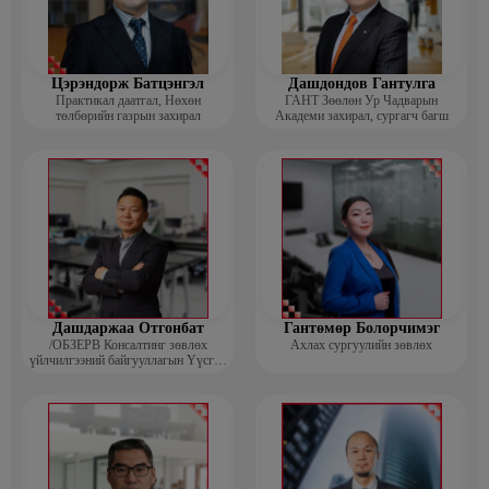
Цэрэндорж Батцэнгэл
Дашдондов Гантулга
Практикал даатгал, Нөхөн
ГАНТ Зөөлөн Ур Чадварын
төлбөрийн газрын захирал
Академи захирал, сургагч багш
Дашдаржаа Отгонбат
Гантөмөр Болорчимэг
/ОБЗЕРВ Консалтинг зөвлөх
Ахлах сургуулийн зөвлөх
үйлчилгээний байгууллагын Үүсгэн
байгуулагч, Гүйцэтгэх захирал/