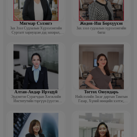
Мягмар Сэлэнгэ
Жодов-Иш Борхүүхэн
Зах Зээл Судлалын Хүрээлэнгийн
Зах зээл судлалын хүрээлэнгийн
Сургалт хариуцсан дэд захирал,
багш
“Экспорт” Академийн багш
Алтан-Авдар Ирээдүй
Тогтох Оюундарь
Эрдэмтэн Сурагчдын Хөгжлийн
Нийслэлийн Засаг даргын Тамгын
Институтийн тэргүүн (үүсгэн
Газар, Хүний нөөцийн хэлтэс,
байгуулагч)
Сургагч багш