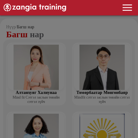
Нүүр
/
Багш нар
Багш
нар
Алтанхуяг Халиунаа
Төмөрбаатар Мөнгөнбаяр
Mind fit Сэтгэл заслын төвийн
Mindfit сэтгэл заслын төвийн сэтгэл
сэтгэл зүйч
зүйч