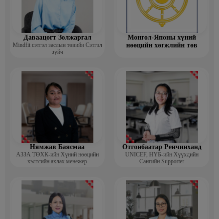
Даваацогт Золжаргал
Монгол-Японы хүний
Mindfit сэтгэл заслын төвийн Сэтгэл
нөөцийн хөгжлийн төв
зүйч
Нямжав Баясмаа
Отгонбаатар Ренчинханд
АЗЗА ТӨХК-ийн Хүний нөөцийн
UNIСЕF, НҮБ-ийн Хүүхдийн
хэлтсийн ахлах менежер
Сангийн Supporter