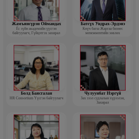
Жамъянсүрэн Оймандах
Батсүх Ундрах-Эрдэнэ
Ёс зүйн академийн үүсгэн
Көүч багш Жаргаа бизнес
байгуулагч, Гүйцэтгэх захирал
менежментийн зөвлөх
Болд Баясгалан
Чулуунбат Нэргүй
HR Consortium Үүсгэн байгуулагч
Зах зээл судлалын хүрээлэн,
Захирал