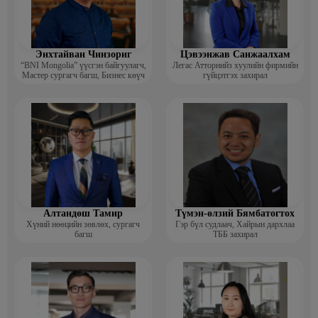
Энхтайван Чинзориг
Цэвээнжав Санжаалхам
“BNI Mongolia” үүсгэн байгуулагч,
Легас Атторнийз хуулийн фирмийн
Мастер сургагч багш, Бизнес көүч
гүйцэтгэх захирал
Алтандөш Тамир
Түмэн-өлзий Бямбатогтох
Хүний нөөцийн зөвлөх, сургагч
Гэр бүл судлаач, Хайрын дархлаа
багш
ТББ захирал