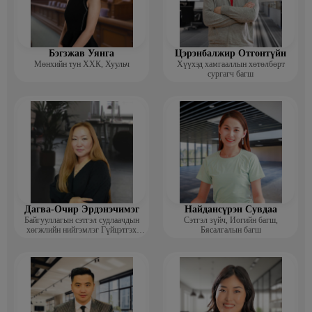
Бэгзжав Уянга
Цэрэнбалжир Отгонтүйн
Мөнхийн тун ХХК, Хуульч
Хүүхэд хамгааллын хөтөлбөрт
сургагч багш
Дагва-Очир Эрдэнэчимэг
Найдансүрэн Сувдаа
Байгууллагын сэтгэл судлаачдын
Сэтгэл зүйч, Иогийн багш,
хөгжлийн нийгэмлэг Гүйцэтгэх
Бясалгалын багш
захирал