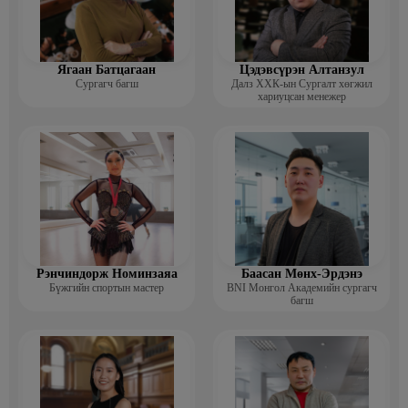
Ягаан Батцагаан
Цэдэвсүрэн Алтанзул
Сургагч багш
Далз ХХК-ын Сургалт хөгжил
хариуцсан менежер
Рэнчиндорж Номинзаяа
Баасан Мөнх-Эрдэнэ
Бүжгийн спортын мастер
BNI Монгол Академийн сургагч
багш