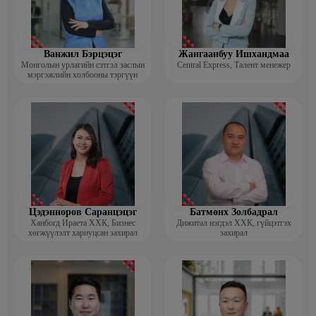
Ванжил Бэрцэцэг
Жангаанбуу Ишхандмаа
Монголын урлагийн сэтгэл заслын
Central Express, Талент менежер
мэргэжлийн холбооны тэргүүн
Цэдэнноров Саранцэцэг
Батмөнх Золбадрал
Ханбогд Ираета ХХК, Бизнес
Дижитал нэгдэл ХХК, гүйцэтгэх
хөгжүүлэлт хариуцсан захирал
захирал