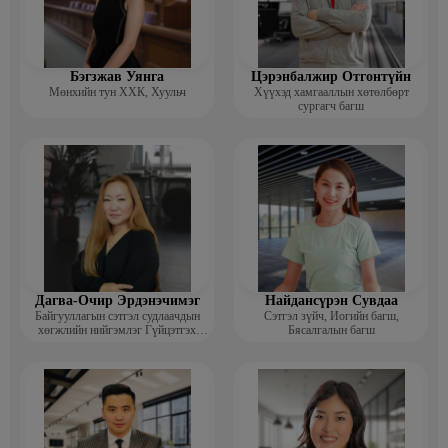
Бэгзжав Уянга
Цэрэнбалжир Отгонтүйн
Мөнхийн тун ХХК, Хуульч
Хүүхэд хамгааллын хөтөлбөрт
сургагч багш
Дагва-Очир Эрдэнэчимэг
Найдансүрэн Сувдаа
Байгууллагын сэтгэл судлаачдын
Сэтгэл зүйч, Иогийн багш,
хөгжлийн нийгэмлэг Гүйцэтгэх
Бясалгалын багш
захирал