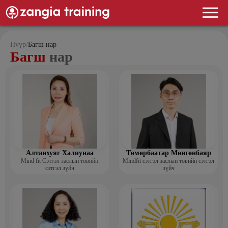
Нүүр
/
Багш нар
Багш
нар
Алтанхуяг Халиунаа
Төмөрбаатар Мөнгөнбаяр
Mind fit Сэтгэл заслын төвийн
Mindfit сэтгэл заслын төвийн сэтгэл
сэтгэл зүйч
зүйч