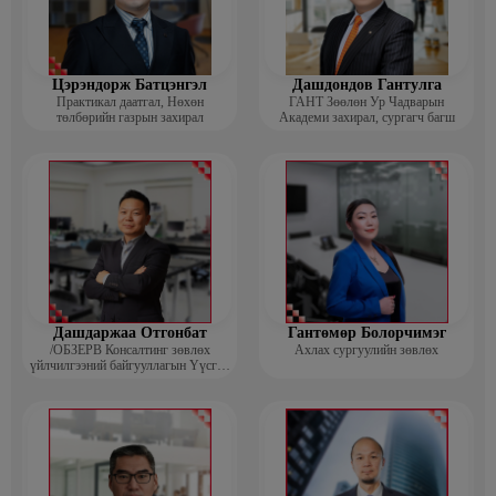
Цэрэндорж Батцэнгэл
Дашдондов Гантулга
Практикал даатгал, Нөхөн
ГАНТ Зөөлөн Ур Чадварын
төлбөрийн газрын захирал
Академи захирал, сургагч багш
Дашдаржаа Отгонбат
Гантөмөр Болорчимэг
/ОБЗЕРВ Консалтинг зөвлөх
Ахлах сургуулийн зөвлөх
үйлчилгээний байгууллагын Үүсгэн
байгуулагч, Гүйцэтгэх захирал/