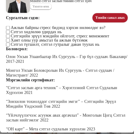
Mindfit сэтгэл заслын төвийн сэтгэл зүйч
Үнэлгээ өгөх
Сургалтын сэдэв:
Үнийн санал авах
Цэдэндамба Нарантуяа
Бээжин Солонгоо
Наран анд консалтинг” ХХК-ийн
Ажлын байрны стресс бидэнд хэрхэн нөлөөлдөг вэ?
Франклинкови Монгол ХХК
Сэтгэл хөдлөлөө удирдах нь
Захирал
гүйцэтгэх захирал, Манлайллын
Сэтгэцийн эрүүл мэндийн ойлголт, стресс менежмент
трэйнер, олон улсын сургагч багш,
Хамт олны уур амьсгал ба ажлын бүтээмж
сэтгэлзүйч
Сэтгэл түгшилт, сэтгэл гутралыг даван туулах нь
Боловсрол:
Олон Улсын Улаанбаатар Их Сургууль – Гэр бүл судлаач /Бакaлавр/
2017-2021
Монгол Улсын Боловсролын Их Сургууль - Сэтгэл судлаач /
Магистрант/ 2022
Мэргэжлийн сертификат:
“Сэтгэл заслын арга техник” – Хэрэглээний Сэтгэл Судлалын
Уранбор Сэмбэрүү
Энхбаатар Ичинхорлоо
Хүрээлэн 2021
Прус Центр ХХК-ийн Хяналт
Болор Үйлсийн Үндэс ТББ-ийн
шинжилгээ үнэлгээний дарга
үүсгэн байгуулагч, Зүрх сэтгэлийн
“Зонхилон тохиолддог сэтгэцийн эмгэг” – Сэтгэцийн Эрүүл
ISO4500; ISO9001 нэгдсэн
карьер сургалтын төвийн нийгмийн
Мэндийн Үндэсний Төв 2022
тогтолцооны хэрэгжүүлэгч
ажилтан, сургагч багш
“Үйлчлүүлэгчээс асуумж авах аргачлал” - Монголын Цогц Сэтгэл
заслын нийгэмлэг 2022
“OH карт” – Мета сэтгэл судлалын хүрээлэн 2023
Ажлын туршлага: