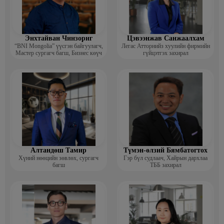
Энхтайван Чинзориг
Цэвээнжав Санжаалхам
“BNI Mongolia” үүсгэн байгуулагч,
Легас Атторнийз хуулийн фирмийн
Мастер сургагч багш, Бизнес көүч
гүйцэтгэх захирал
Алтандөш Тамир
Түмэн-өлзий Бямбатогтох
Хүний нөөцийн зөвлөх, сургагч
Гэр бүл судлаач, Хайрын дархлаа
багш
ТББ захирал