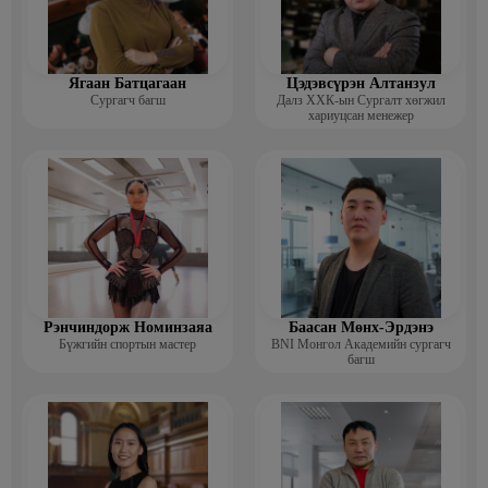
Ягаан Батцагаан
Цэдэвсүрэн Алтанзул
Сургагч багш
Далз ХХК-ын Сургалт хөгжил
хариуцсан менежер
Рэнчиндорж Номинзаяа
Баасан Мөнх-Эрдэнэ
Бүжгийн спортын мастер
BNI Монгол Академийн сургагч
багш