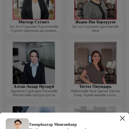
Мягмар Сэлэнгэ
Жодов-Иш Борхүүхэн
Зах Зээл Судлалын Хүрээлэнгийн
Зах зээл судлалын хүрээлэнгийн
Сургалт хариуцсан дэд захирал,
багш
“Экспорт” Академийн багш
Алтан-Авдар Ирээдүй
Тогтох Оюундарь
Эрдэмтэн Сурагчдын Хөгжлийн
Нийслэлийн Засаг даргын Тамгын
Институтийн тэргүүн (үүсгэн
Газар, Хүний нөөцийн хэлтэс,
байгуулагч)
Сургагч багш
Төмөрбаатар Мөнгөнбаяр