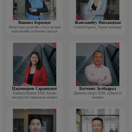
Ванжил Бэрцэцэг
Жангаанбуу Ишхандмаа
Монголын урлагийн сэтгэл заслын
Central Express, Талент менежер
мэргэжлийн холбооны тэргүүн
Цэдэнноров Саранцэцэг
Батмөнх Золбадрал
Ханбогд Ираета ХХК, Бизнес
Дижитал нэгдэл ХХК, гүйцэтгэх
хөгжүүлэлт хариуцсан захирал
захирал