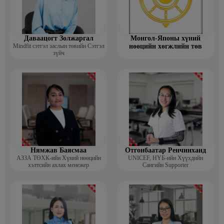
Даваацогт Золжаргал
Монгол-Японы хүний
Mindfit сэтгэл заслын төвийн Сэтгэл
нөөцийн хөгжлийн төв
зүйч
Нямжав Баясмаа
Отгонбаатар Ренчинханд
АЗЗА ТӨХК-ийн Хүний нөөцийн
UNIСЕF, НҮБ-ийн Хүүхдийн
хэлтсийн ахлах менежер
Сангийн Supporter