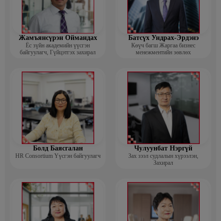
Жамъянсүрэн Оймандах
Батсүх Ундрах-Эрдэнэ
Ёс зүйн академийн үүсгэн
Көүч багш Жаргаа бизнес
байгуулагч, Гүйцэтгэх захирал
менежментийн зөвлөх
Болд Баясгалан
Чулуунбат Нэргүй
HR Consortium Үүсгэн байгуулагч
Зах зээл судлалын хүрээлэн,
Захирал