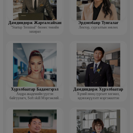
Дамдиндорж Жаргалсайхан
Эрдэнэбаяр Тунгалаг
"Startup Terminal" бизнес төвийн
Лектор, сургалтын зөвлөх
захирал
Хүрэлбаатар Бадамгэрэл
Дамдиндорж Хүрэлбаатар
Андра академийн үүсгэн
Хүний нөөц сургалт хөгжил,
байгуулагч, Soft skill Мэргэжлийн
идэвхжүүлэлт мэргэжилтэн
сургагч багш, Гоо зүйн ментор,
Монголын мисс, Топ модель