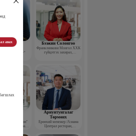
энд
ал авах
эдэндамба
Бээжин Солонгоо
арантуяа
Франклинкови Монгол ХХК
гүйцэтгэх захирал,
 анд консалтинг”
Манлайллын трэйнер, олон
-ийн Захирал
улсын сургагч багш,
сэтгэлзүйч
 багшлах
агвадорж
Ариунтунгалаг
үрэвсүрэн
Төрмөнх
йн "Ган үзэгтэн"
Ерөнхий менежер /Азиана
т сэтгүүлч, Урлаг
Централ ресторан,
лалын магистр
Монголиан гүрмэ энд
катеринг ХХК/