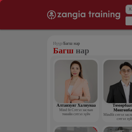
Нүүр
/
Багш нар
Багш
нар
Алтанхуяг Халиунаа
Төмөрбаа
Mind fit Сэтгэл заслын
Мөнгөнба
төвийн сэтгэл зүйч
Mindfit сэтгэл зас
сэтгэл зүй