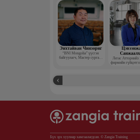
захирал
Энхтайван Чинзориг
Цэвээнж
“BNI Mongolia” үүсгэн
Санжаал
байгуулагч, Мастер сургагч
Легас Атторнийз
багш, Бизнес көүч
фирмийн гүйцэтгэ
Бүх эрх хуулиар хамгаалагдсан. © Zangia Training