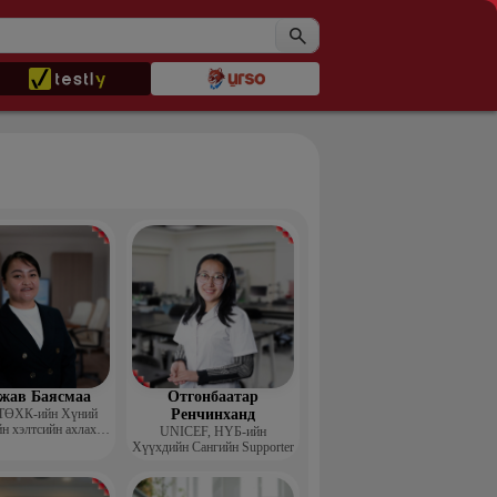
жав Баясмаа
Отгонбаатар
ТӨХК-ийн Хүний
Ренчинханд
н хэлтсийн ахлах
UNIСЕF, НҮБ-ийн
менежер
Хүүхдийн Сангийн Supporter