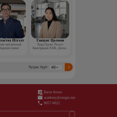
н ментор, Монголын
с, Топ модель
тогтох Итгэлт
Ганхуяг Цолмон
rate and personal
Хурд Групп- Рессол
lopment trainer
Констракшн ХХК- Дотоод
аудит, стандарт хариуцсан
ахлах менежер
Хуудас бүрт:
Багш болох
academy@zangia.mn
8057-0022