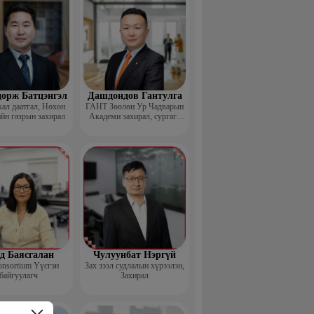
дорж Батцэнгэл
Дашдондов Гантулга
ал даатгал, Нөхөн
ГАНТ Зөөлөн Ур Чадварын
йн газрын захирал
Академи захирал, сургагч
багш
д Баясгалан
Чулуунбат Нэргүй
nsortium Үүсгэн
Зах зээл судлалын хүрээлэн,
байгуулагч
Захирал