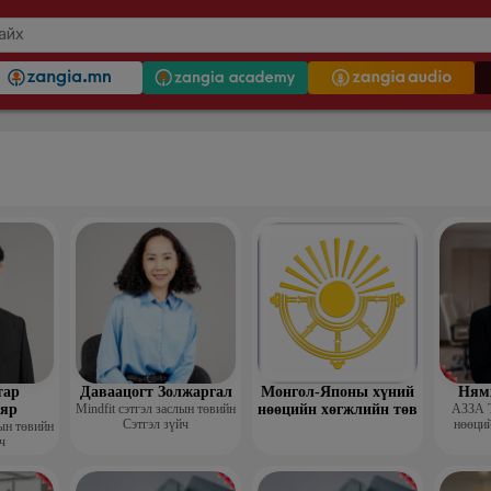
тар
Даваацогт Золжаргал
Монгол-Японы хүний
Ням
яр
Mindfit сэтгэл заслын төвийн
нөөцийн хөгжлийн төв
АЗЗА 
Сэтгэл зүйч
нөөций
лын төвийн
ч