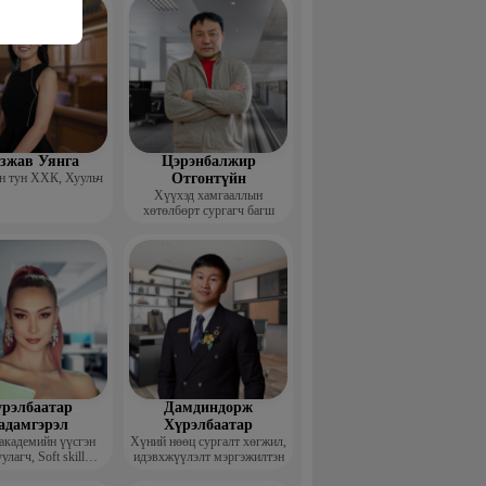
гзжав Уянга
Цэрэнбалжир
 тун ХХК, Хуульч
Отгонтүйн
Хүүхэд хамгааллын
хөтөлбөрт сургагч багш
рэлбаатар
Дамдиндорж
адамгэрэл
Хүрэлбаатар
академийн үүсгэн
Хүний нөөц сургалт хөгжил,
улагч, Soft skill
идэвхжүүлэлт мэргэжилтэн
ийн сургагч багш,