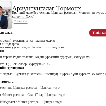
Ариунтунгалаг Төрмөнх
Ерөнхий менежер /Азиана Централ ресторан, Монголиан гүрмэ 
катеринг ХХК/
Үнэлгээ өгөх
ын сэдэв:
Үнийн сан
хүүхэн
Алтан-Авдар Ирээдүй
Тогтох Оюундарь
Ц
лалын
Эрдэмтэн Сурагчдын
Нийслэлийн Засаг даргын
Н
лгээний ажилтны анхан шатны мэдлэг
 багш
Хөгжлийн Институтийн
Тамгын Газар, Хүний
Наран
л шийдвэрлэх
тэргүүн (үүсгэн байгуулагч)
нөөцийн хэлтэс, Сургагч
ХХК
йлсийн үүсэл, мэдлэг ба хоолтой зохицох нь
багш
ол:
 харьяа Радио телевиз, Медиа урлагийн сургууль, сэтгүүл зүй
хот “ОД цогцолбор” сургууль /ЕБС/
ийн сертификат:
 харьяа “Сургалт үнэлгээний институц” Сургах зүйн сургалт /45 хоног,
уршлага:
ар
Ганболд Тод-Эрдэнэ
Мэндбаяр Төгөлдөр
Д
/Азиана Централ ресторан, Централ таур/
оо
Маркетинг менежер - Зангиа
Абико ХХК Борлуулалт,
П
Портал ХХК
Маркетингийн албаны
 /Монет ресторан, Скай17 бар, Централ таур/
дэс ТББ-
МСНЭ-и
захирал
агч, Зүрх
шагнал
сургалтын
суд
байгуулагч / Монет ресторан, Централ таур/
ажилтан,