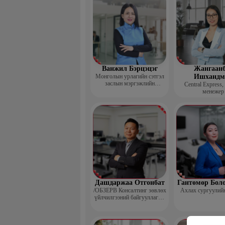
Ванжил Бэрцэцэг
Жангаанб
Монголын урлагийн сэтгэл
Ишхандм
заслын мэргэжлийн
Central Express,
холбооны тэргүүн
менежер
Дашдаржаа Отгонбат
Гантөмөр Бол
/ОБЗЕРВ Консалтинг зөвлөх
Ахлах сургуулий
үйлчилгээний байгууллагын
Үүсгэн байгуулагч,
Гүйцэтгэх захирал/