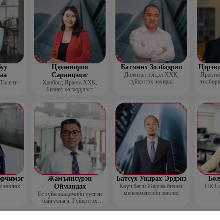
уу
Цэдэнноров
Батмөнх Золбадрал
Цэрэн
аа
Саранцэцэг
Дижитал нэгдэл ХХК,
Практик
гүйцэтгэх захирал
төлбөри
 Талент
Ханбогд Ираета ХХК,
Бизнес хөгжүүлэлт
хариуцсан захирал
орчимэг
Жамъянсүрэн
Батсүх Ундрах-Эрдэнэ
Бол
н зөвлөх
Оймандах
Көүч багш Жаргаа бизнес
HR Co
менежментийн зөвлөх
Ёс зүйн академийн үүсгэн
байгуулагч, Гүйцэтгэх
захирал