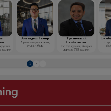
Гоо зүй
мис
ав
Алтандөш Тамир
Түмэн-өлзий
Бямба
хам
Хүний нөөцийн зөвлөх,
Бямбатогтох
Corpo
сургагч багш
deve
 хуулийн
Гэр бүл судлаач, Хайрын
х захирал
дархлаа ТББ захирал
1
2
3