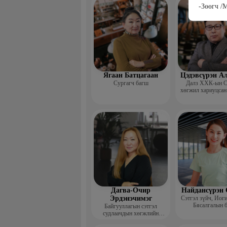
сургагч ба
-Зөөгч /
Ягаан Батцагаан
Цэдэвсүрэн А
Сургагч багш
Далз ХХК-ын С
хөгжил хариуцсан
Дагва-Очир
Найдансүрэн 
Эрдэнэчимэг
Сэтгэл зүйч, Иог
Бясалгалын 
Байгууллагын сэтгэл
судлаачдын хөгжлийн
нийгэмлэг Гүйцэтгэх