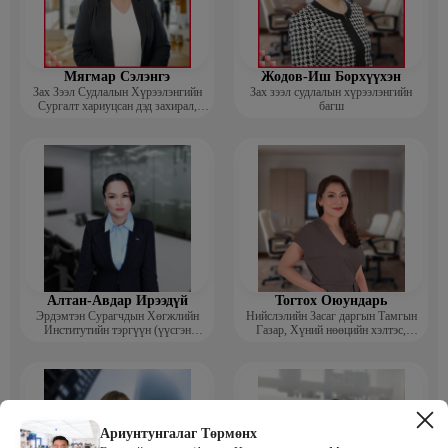
Мягмар Сэлэнгэ
Жодов-Иш Борхүүхэн
Зах Зээл Судлалын Хүрээлэнгийн
Зах зээл судлалын хүрээлэнгийн
Сургалт хариуцсан дэд захирал,
багш
“Экспорт” Академийн багш
Алтан-Авдар Ирээдүй
Тогтох Оюундарь
Эрдэмтэн Сурагчдын Хөгжлийн
Нийслэлийн Засаг даргын Тамгын
Институтийн тэргүүн (үүсгэн
Газар, Хүний нөөцийн хэлтэс,
байгуулагч)
Сургагч багш
Ариунтунгалаг Төрмөнх