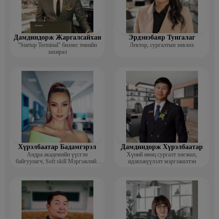
Дамдиндорж Жаргалсайхан
Эрдэнэбаяр Тунгалаг
"Startup Terminal" бизнес төвийн
Лектор, сургалтын зөвлөх
захирал
Хүрэлбаатар Бадамгэрэл
Дамдиндорж Хүрэлбаатар
Андра академийн үүсгэн
Хүний нөөц сургалт хөгжил,
байгуулагч, Soft skill Мэргэжлийн
идэвхжүүлэлт мэргэжилтэн
сургагч багш, Гоо зүйн ментор,
Монголын мисс, Топ модель