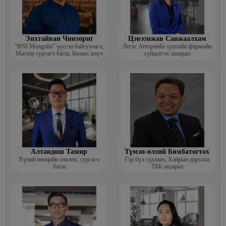
Энхтайван Чинзориг
Цэвээнжав Санжаалхам
“BNI Mongolia” үүсгэн байгуулагч,
Легас Атторнийз хуулийн фирмийн
Мастер сургагч багш, Бизнес көүч
гүйцэтгэх захирал
Алтандөш Тамир
Түмэн-өлзий Бямбатогтох
Хүний нөөцийн зөвлөх, сургагч
Гэр бүл судлаач, Хайрын дархлаа
багш
ТББ захирал