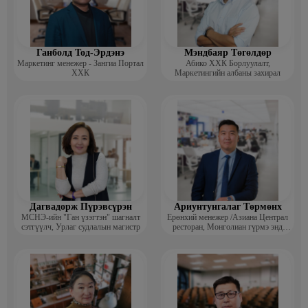
Ганболд Тод-Эрдэнэ
Мэндбаяр Төгөлдөр
Маркетинг менежер - Зангиа Портал
Абико ХХК Борлуулалт,
ХХК
Маркетингийн албаны захирал
Дагвадорж Пүрэвсүрэн
Ариунтунгалаг Төрмөнх
МСНЭ-ийн "Ган үзэгтэн" шагналт
Ерөнхий менежер /Азиана Централ
сэтгүүлч, Урлаг судлалын магистр
ресторан, Монголиан гүрмэ энд
катеринг ХХК/