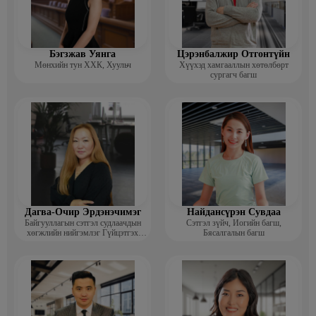
Бэгзжав Уянга
Цэрэнбалжир Отгонтүйн
Мөнхийн тун ХХК, Хуульч
Хүүхэд хамгааллын хөтөлбөрт
сургагч багш
Дагва-Очир Эрдэнэчимэг
Найдансүрэн Сувдаа
Байгууллагын сэтгэл судлаачдын
Сэтгэл зүйч, Иогийн багш,
хөгжлийн нийгэмлэг Гүйцэтгэх
Бясалгалын багш
захирал