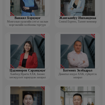
Ванжил Бэрцэцэг
Жангаанбуу Ишхандмаа
Монголын урлагийн сэтгэл заслын
Central Express, Талент менежер
мэргэжлийн холбооны тэргүүн
Цэдэнноров Саранцэцэг
Батмөнх Золбадрал
Ханбогд Ираета ХХК, Бизнес
Дижитал нэгдэл ХХК, гүйцэтгэх
хөгжүүлэлт хариуцсан захирал
захирал