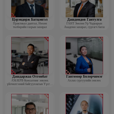
Цэрэндорж Батцэнгэл
Дашдондов Гантулга
Практикал даатгал, Нөхөн
ГАНТ Зөөлөн Ур Чадварын
төлбөрийн газрын захирал
Академи захирал, сургагч багш
Дашдаржаа Отгонбат
Гантөмөр Болорчимэг
/ОБЗЕРВ Консалтинг зөвлөх
Ахлах сургуулийн зөвлөх
үйлчилгээний байгууллагын Үүсгэн
байгуулагч, Гүйцэтгэх захирал/