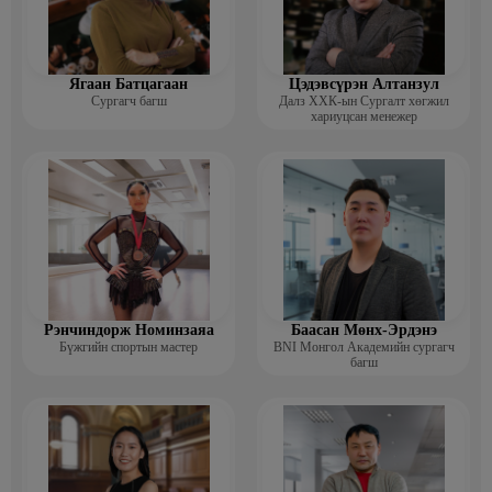
Ягаан Батцагаан
Цэдэвсүрэн Алтанзул
Сургагч багш
Далз ХХК-ын Сургалт хөгжил
хариуцсан менежер
Рэнчиндорж Номинзаяа
Баасан Мөнх-Эрдэнэ
Бүжгийн спортын мастер
BNI Монгол Академийн сургагч
багш