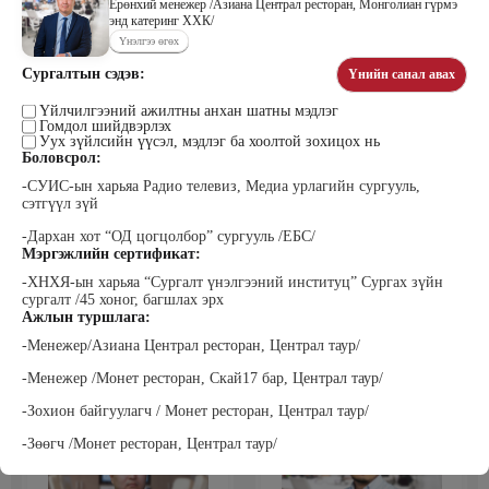
Ерөнхий менежер /Азиана Централ ресторан, Монголиан гүрмэ
энд катеринг ХХК/
Үнэлгээ өгөх
Сургалтын сэдэв:
Үнийн санал авах
Цэдэндамба Нарантуяа
Бээжин Солонгоо
Наран анд консалтинг” ХХК-ийн
Франклинкови Монгол ХХК
Үйлчилгээний ажилтны анхан шатны мэдлэг
Захирал
гүйцэтгэх захирал, Манлайллын
Гомдол шийдвэрлэх
трэйнер, олон улсын сургагч багш,
Уух зүйлсийн үүсэл, мэдлэг ба хоолтой зохицох нь
сэтгэлзүйч
Боловсрол:
-СУИС-ын харьяа Радио телевиз, Медиа урлагийн сургууль,
сэтгүүл зүй
-Дархан хот “ОД цогцолбор” сургууль /ЕБС/
Мэргэжлийн сертификат:
-ХНХЯ-ын харьяа “Сургалт үнэлгээний институц” Сургах зүйн
сургалт /45 хоног, багшлах эрх
Ажлын туршлага:
Уранбор Сэмбэрүү
Энхбаатар Ичинхорлоо
-Менежер/Азиана Централ ресторан, Централ таур/
Прус Центр ХХК-ийн Хяналт
Болор Үйлсийн Үндэс ТББ-ийн
шинжилгээ үнэлгээний дарга
үүсгэн байгуулагч, Зүрх сэтгэлийн
ISO4500; ISO9001 нэгдсэн
карьер сургалтын төвийн нийгмийн
-Менежер /Монет ресторан, Скай17 бар, Централ таур/
тогтолцооны хэрэгжүүлэгч
ажилтан, сургагч багш
-Зохион байгуулагч / Монет ресторан, Централ таур/
-Зөөгч /Монет ресторан, Централ таур/