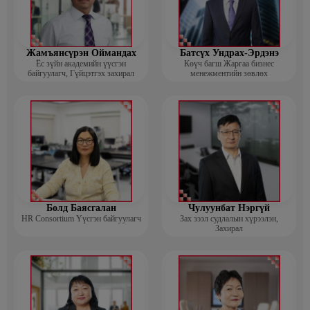
Жамъянсүрэн Оймандах
Батсүх Ундрах-Эрдэнэ
Ёс зүйн академийн үүсгэн
Көүч багш Жаргаа бизнес
байгуулагч, Гүйцэтгэх захирал
менежментийн зөвлөх
Болд Баясгалан
Чулуунбат Нэргүй
HR Consortium Үүсгэн байгуулагч
Зах зээл судлалын хүрээлэн,
Захирал