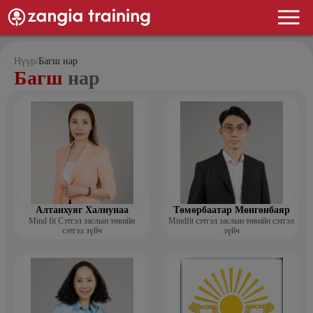
Нүүр
/
Багш нар
Багш
нар
Алтанхуяг Халиунаа
Төмөрбаатар Мөнгөнбаяр
Mind fit Сэтгэл заслын төвийн
Mindfit сэтгэл заслын төвийн сэтгэл
сэтгэл зүйч
зүйч