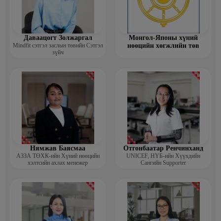
Даваацогт Золжаргал
Монгол-Японы хүний
Mindfit сэтгэл заслын төвийн Сэтгэл
нөөцийн хөгжлийн төв
зүйч
Нямжав Баясмаа
Отгонбаатар Ренчинханд
АЗЗА ТӨХК-ийн Хүний нөөцийн
UNIСЕF, НҮБ-ийн Хүүхдийн
хэлтсийн ахлах менежер
Сангийн Supporter