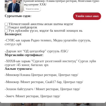
Ерөнхий менежер /Азиана Централ ресторан, Монголиан гүрмэ
энд катеринг ХХК/
Үнэлгээ өгөх
Сургалтын сэдэв:
Үнийн санал авах
Цэдэндамба Нарантуяа
Бээжин Солонгоо
Наран анд консалтинг” ХХК-ийн
Франклинкови Монгол ХХК
Үйлчилгээний ажилтны анхан шатны мэдлэг
Захирал
гүйцэтгэх захирал, Манлайллын
Гомдол шийдвэрлэх
трэйнер, олон улсын сургагч багш,
Уух зүйлсийн үүсэл, мэдлэг ба хоолтой зохицох нь
сэтгэлзүйч
Боловсрол:
-СУИС-ын харьяа Радио телевиз, Медиа урлагийн сургууль,
сэтгүүл зүй
-Дархан хот “ОД цогцолбор” сургууль /ЕБС/
Мэргэжлийн сертификат:
-ХНХЯ-ын харьяа “Сургалт үнэлгээний институц” Сургах зүйн
сургалт /45 хоног, багшлах эрх
Ажлын туршлага:
Уранбор Сэмбэрүү
Энхбаатар Ичинхорлоо
-Менежер/Азиана Централ ресторан, Централ таур/
Прус Центр ХХК-ийн Хяналт
Болор Үйлсийн Үндэс ТББ-ийн
шинжилгээ үнэлгээний дарга
үүсгэн байгуулагч, Зүрх сэтгэлийн
ISO4500; ISO9001 нэгдсэн
карьер сургалтын төвийн нийгмийн
-Менежер /Монет ресторан, Скай17 бар, Централ таур/
тогтолцооны хэрэгжүүлэгч
ажилтан, сургагч багш
-Зохион байгуулагч / Монет ресторан, Централ таур/
-Зөөгч /Монет ресторан, Централ таур/