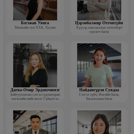
Бэгзжав Уянга
Цэрэнбалжир Отгонтүйн
Мөнхийн тун ХХК, Хуульч
Хүүхэд хамгааллын хөтөлбөрт
сургагч багш
Дагва-Очир Эрдэнэчимэг
Найдансүрэн Сувдаа
Байгууллагын сэтгэл судлаачдын
Сэтгэл зүйч, Иогийн багш,
хөгжлийн нийгэмлэг Гүйцэтгэх
Бясалгалын багш
захирал