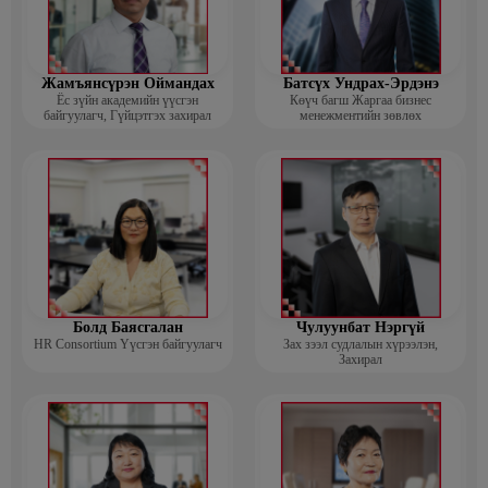
Жамъянсүрэн Оймандах
Батсүх Ундрах-Эрдэнэ
Ёс зүйн академийн үүсгэн
Көүч багш Жаргаа бизнес
байгуулагч, Гүйцэтгэх захирал
менежментийн зөвлөх
Болд Баясгалан
Чулуунбат Нэргүй
HR Consortium Үүсгэн байгуулагч
Зах зээл судлалын хүрээлэн,
Захирал