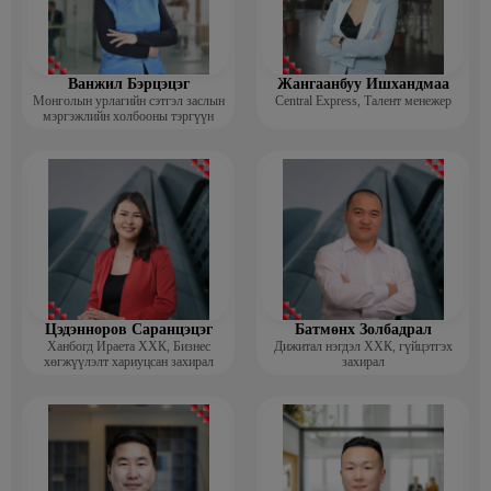
Ванжил Бэрцэцэг
Жангаанбуу Ишхандмаа
Монголын урлагийн сэтгэл заслын
Central Express, Талент менежер
мэргэжлийн холбооны тэргүүн
Цэдэнноров Саранцэцэг
Батмөнх Золбадрал
Ханбогд Ираета ХХК, Бизнес
Дижитал нэгдэл ХХК, гүйцэтгэх
хөгжүүлэлт хариуцсан захирал
захирал