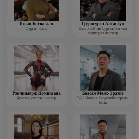
Ягаан Батцагаан
Цэдэвсүрэн Алтанзул
Сургагч багш
Далз ХХК-ын Сургалт хөгжил
хариуцсан менежер
Рэнчиндорж Номинзаяа
Баасан Мөнх-Эрдэнэ
Бүжгийн спортын мастер
BNI Монгол Академийн сургагч
багш