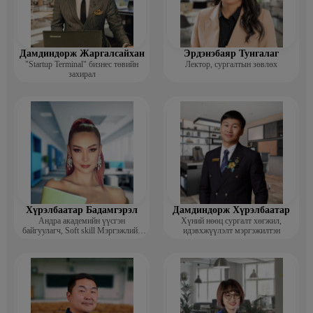
Дамдиндорж Жаргалсайхан
Эрдэнэбаяр Тунгалаг
"Startup Terminal" бизнес төвийн
Лектор, сургалтын зөвлөх
захирал
Хүрэлбаатар Бадамгэрэл
Дамдиндорж Хүрэлбаатар
Андра академийн үүсгэн
Хүний нөөц сургалт хөгжил,
байгуулагч, Soft skill Мэргэжлийн
идэвхжүүлэлт мэргэжилтэн
сургагч багш, Гоо зүйн ментор,
Монголын мисс, Топ модель