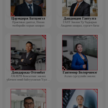
Цэрэндорж Батцэнгэл
Дашдондов Гантулга
Практикал даатгал, Нөхөн
ГАНТ Зөөлөн Ур Чадварын
төлбөрийн газрын захирал
Академи захирал, сургагч багш
Дашдаржаа Отгонбат
Гантөмөр Болорчимэг
/ОБЗЕРВ Консалтинг зөвлөх
Ахлах сургуулийн зөвлөх
үйлчилгээний байгууллагын Үүсгэн
байгуулагч, Гүйцэтгэх захирал/