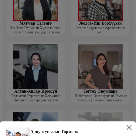
Мягмар Сэлэнгэ
Жодов-Иш Борхүүхэн
Зах Зээл Судлалын Хүрээлэнгийн
Зах зээл судлалын хүрээлэнгийн
Сургалт хариуцсан дэд захирал,
багш
“Экспорт” Академийн багш
Алтан-Авдар Ирээдүй
Тогтох Оюундарь
Эрдэмтэн Сурагчдын Хөгжлийн
Нийслэлийн Засаг даргын Тамгын
Институтийн тэргүүн (үүсгэн
Газар, Хүний нөөцийн хэлтэс,
байгуулагч)
Сургагч багш
Ариунтунгалаг Төрмөнх