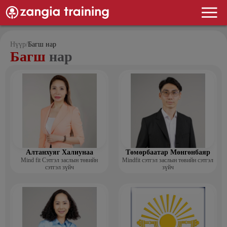
Нүүр
/
Багш нар
Багш
нар
Алтанхуяг Халиунаа
Төмөрбаатар Мөнгөнбаяр
Mind fit Сэтгэл заслын төвийн
Mindfit сэтгэл заслын төвийн сэтгэл
сэтгэл зүйч
зүйч