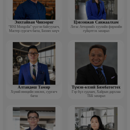
Энхтайван Чинзориг
Цэвээнжав Санжаалхам
“BNI Mongolia” үүсгэн байгуулагч,
Легас Атторнийз хуулийн фирмийн
Мастер сургагч багш, Бизнес көүч
гүйцэтгэх захирал
Алтандөш Тамир
Түмэн-өлзий Бямбатогтох
Хүний нөөцийн зөвлөх, сургагч
Гэр бүл судлаач, Хайрын дархлаа
багш
ТББ захирал