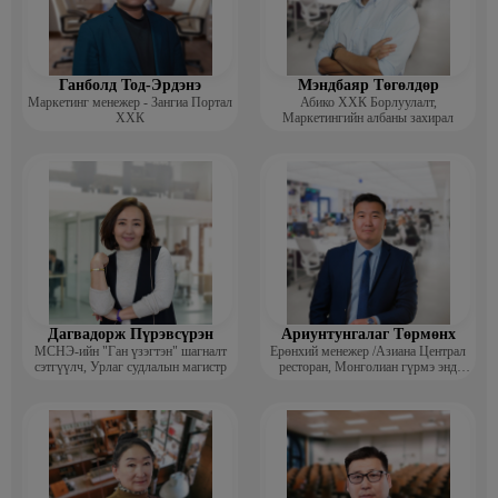
Ганболд Тод-Эрдэнэ
Мэндбаяр Төгөлдөр
Маркетинг менежер - Зангиа Портал
Абико ХХК Борлуулалт,
ХХК
Маркетингийн албаны захирал
Дагвадорж Пүрэвсүрэн
Ариунтунгалаг Төрмөнх
МСНЭ-ийн "Ган үзэгтэн" шагналт
Ерөнхий менежер /Азиана Централ
сэтгүүлч, Урлаг судлалын магистр
ресторан, Монголиан гүрмэ энд
катеринг ХХК/