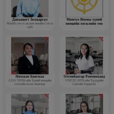
Даваацогт Золжаргал
Монгол-Японы хүний
Mindfit сэтгэл заслын төвийн Сэтгэл
нөөцийн хөгжлийн төв
зүйч
Нямжав Баясмаа
Отгонбаатар Ренчинханд
АЗЗА ТӨХК-ийн Хүний нөөцийн
UNIСЕF, НҮБ-ийн Хүүхдийн
хэлтсийн ахлах менежер
Сангийн Supporter