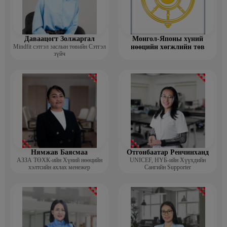
Даваацогт Золжаргал
Монгол-Японы хүний
Mindfit сэтгэл заслын төвийн Сэтгэл
нөөцийн хөгжлийн төв
зүйч
Нямжав Баясмаа
Отгонбаатар Ренчинханд
АЗЗА ТӨХК-ийн Хүний нөөцийн
UNIСЕF, НҮБ-ийн Хүүхдийн
хэлтсийн ахлах менежер
Сангийн Supporter