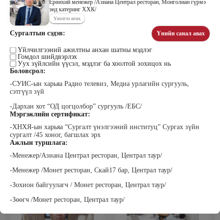
Ерөнхий менежер /Азиана Централ ресторан, Монголиан гүрмэ
энд катеринг ХХК/
Үнэлгээ өгөх
Сургалтын сэдэв:
Үнийн санал авах
Цэдэндамба Нарантуяа
Бээжин Солонгоо
Наран анд консалтинг” ХХК-ийн
Франклинкови Монгол ХХК
Үйлчилгээний ажилтны анхан шатны мэдлэг
Захирал
гүйцэтгэх захирал, Манлайллын
Гомдол шийдвэрлэх
трэйнер, олон улсын сургагч багш,
Уух зүйлсийн үүсэл, мэдлэг ба хоолтой зохицох нь
сэтгэлзүйч
Боловсрол:
-СУИС-ын харьяа Радио телевиз, Медиа урлагийн сургууль,
сэтгүүл зүй
-Дархан хот “ОД цогцолбор” сургууль /ЕБС/
Мэргэжлийн сертификат:
-ХНХЯ-ын харьяа “Сургалт үнэлгээний институц” Сургах зүйн
сургалт /45 хоног, багшлах эрх
Ажлын туршлага:
Уранбор Сэмбэрүү
Энхбаатар Ичинхорлоо
-Менежер/Азиана Централ ресторан, Централ таур/
Прус Центр ХХК-ийн Хяналт
Болор Үйлсийн Үндэс ТББ-ийн
шинжилгээ үнэлгээний дарга
үүсгэн байгуулагч, Зүрх сэтгэлийн
ISO4500; ISO9001 нэгдсэн
карьер сургалтын төвийн нийгмийн
-Менежер /Монет ресторан, Скай17 бар, Централ таур/
тогтолцооны хэрэгжүүлэгч
ажилтан, сургагч багш
-Зохион байгуулагч / Монет ресторан, Централ таур/
-Зөөгч /Монет ресторан, Централ таур/