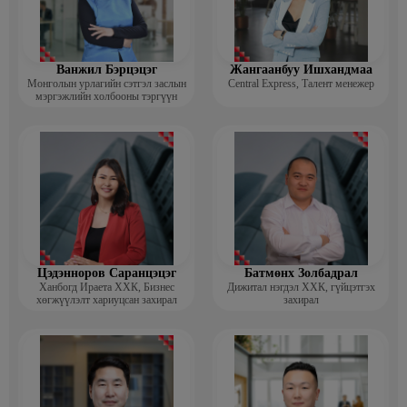
Ванжил Бэрцэцэг
Жангаанбуу Ишхандмаа
Монголын урлагийн сэтгэл заслын
Central Express, Талент менежер
мэргэжлийн холбооны тэргүүн
Цэдэнноров Саранцэцэг
Батмөнх Золбадрал
Ханбогд Ираета ХХК, Бизнес
Дижитал нэгдэл ХХК, гүйцэтгэх
хөгжүүлэлт хариуцсан захирал
захирал