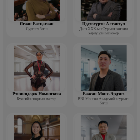
Ягаан Батцагаан
Цэдэвсүрэн Алтанзул
Сургагч багш
Далз ХХК-ын Сургалт хөгжил
хариуцсан менежер
Рэнчиндорж Номинзаяа
Баасан Мөнх-Эрдэнэ
Бүжгийн спортын мастер
BNI Монгол Академийн сургагч
багш