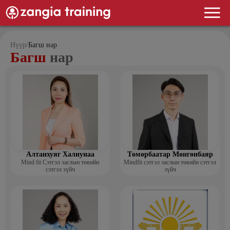
Нүүр
/
Багш нар
Багш
нар
Алтанхуяг Халиунаа
Төмөрбаатар Мөнгөнбаяр
Mind fit Сэтгэл заслын төвийн
Mindfit сэтгэл заслын төвийн сэтгэл
сэтгэл зүйч
зүйч