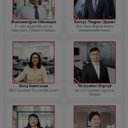
Жамъянсүрэн Оймандах
Батсүх Ундрах-Эрдэнэ
Ёс зүйн академийн үүсгэн
Көүч багш Жаргаа бизнес
байгуулагч, Гүйцэтгэх захирал
менежментийн зөвлөх
Болд Баясгалан
Чулуунбат Нэргүй
HR Consortium Үүсгэн байгуулагч
Зах зээл судлалын хүрээлэн,
Захирал