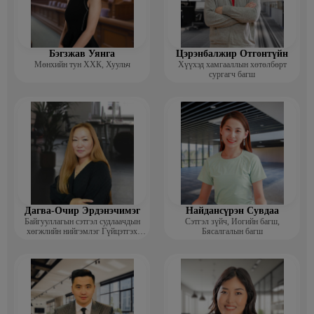
Бэгзжав Уянга
Цэрэнбалжир Отгонтүйн
Мөнхийн тун ХХК, Хуульч
Хүүхэд хамгааллын хөтөлбөрт
сургагч багш
Дагва-Очир Эрдэнэчимэг
Найдансүрэн Сувдаа
Байгууллагын сэтгэл судлаачдын
Сэтгэл зүйч, Иогийн багш,
хөгжлийн нийгэмлэг Гүйцэтгэх
Бясалгалын багш
захирал