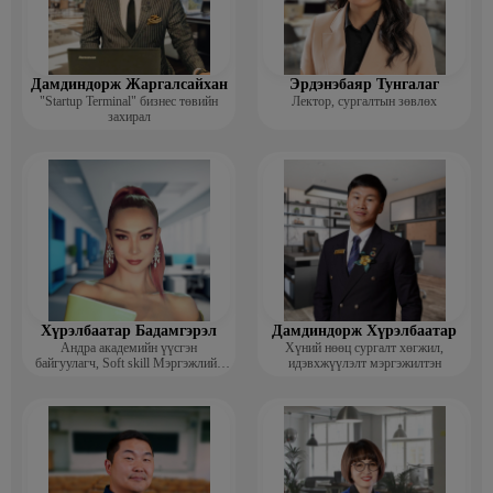
Дамдиндорж Жаргалсайхан
Эрдэнэбаяр Тунгалаг
"Startup Terminal" бизнес төвийн
Лектор, сургалтын зөвлөх
захирал
Хүрэлбаатар Бадамгэрэл
Дамдиндорж Хүрэлбаатар
Андра академийн үүсгэн
Хүний нөөц сургалт хөгжил,
байгуулагч, Soft skill Мэргэжлийн
идэвхжүүлэлт мэргэжилтэн
сургагч багш, Гоо зүйн ментор,
Монголын мисс, Топ модель