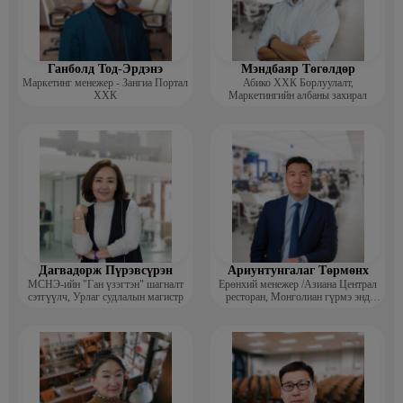
Ганболд Тод-Эрдэнэ
Мэндбаяр Төгөлдөр
Маркетинг менежер - Зангиа Портал
Абико ХХК Борлуулалт,
ХХК
Маркетингийн албаны захирал
Дагвадорж Пүрэвсүрэн
Ариунтунгалаг Төрмөнх
МСНЭ-ийн "Ган үзэгтэн" шагналт
Ерөнхий менежер /Азиана Централ
сэтгүүлч, Урлаг судлалын магистр
ресторан, Монголиан гүрмэ энд
катеринг ХХК/