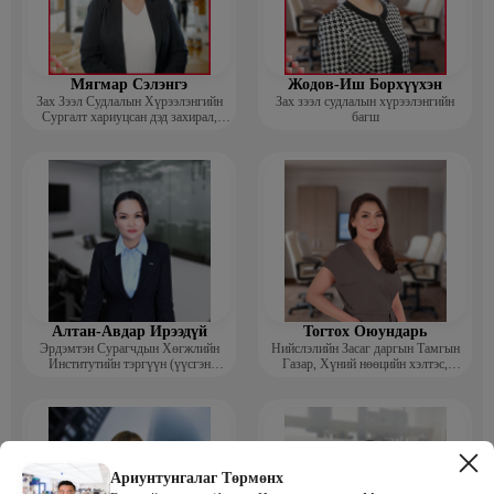
Мягмар Сэлэнгэ
Жодов-Иш Борхүүхэн
Зах Зээл Судлалын Хүрээлэнгийн
Зах зээл судлалын хүрээлэнгийн
Сургалт хариуцсан дэд захирал,
багш
“Экспорт” Академийн багш
Алтан-Авдар Ирээдүй
Тогтох Оюундарь
Эрдэмтэн Сурагчдын Хөгжлийн
Нийслэлийн Засаг даргын Тамгын
Институтийн тэргүүн (үүсгэн
Газар, Хүний нөөцийн хэлтэс,
байгуулагч)
Сургагч багш
Ариунтунгалаг Төрмөнх