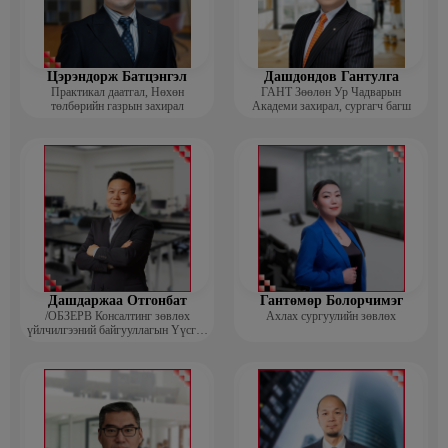
Цэрэндорж Батцэнгэл
Дашдондов Гантулга
Практикал даатгал, Нөхөн
ГАНТ Зөөлөн Ур Чадварын
төлбөрийн газрын захирал
Академи захирал, сургагч багш
Дашдаржаа Отгонбат
Гантөмөр Болорчимэг
/ОБЗЕРВ Консалтинг зөвлөх
Ахлах сургуулийн зөвлөх
үйлчилгээний байгууллагын Үүсгэн
байгуулагч, Гүйцэтгэх захирал/