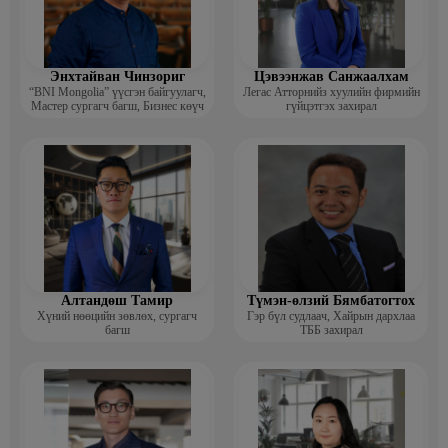
Энхтайван Чинзориг
Цэвээнжав Санжаалхам
“BNI Mongolia” үүсгэн байгуулагч,
Легас Атторнийз хуулийн фирмийн
Мастер сургагч багш, Бизнес көүч
гүйцэтгэх захирал
Алтандөш Тамир
Түмэн-өлзий Бямбатогтох
Хүний нөөцийн зөвлөх, сургагч
Гэр бүл судлаач, Хайрын дархлаа
багш
ТББ захирал