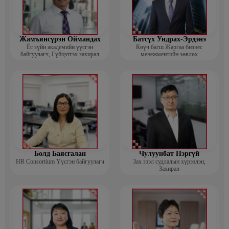
Жамъянсүрэн Оймандах
Батсүх Ундрах-Эрдэнэ
Ёс зүйн академийн үүсгэн
Көүч багш Жаргаа бизнес
байгуулагч, Гүйцэтгэх захирал
менежментийн зөвлөх
Болд Баясгалан
Чулуунбат Нэргүй
HR Consortium Үүсгэн байгуулагч
Зах зээл судлалын хүрээлэн,
Захирал