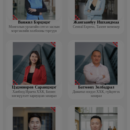
Ванжил Бэрцэцэг
Жангаанбуу Ишхандмаа
Монголын урлагийн сэтгэл заслын
Central Express, Талент менежер
мэргэжлийн холбооны тэргүүн
Цэдэнноров Саранцэцэг
Батмөнх Золбадрал
Ханбогд Ираета ХХК, Бизнес
Дижитал нэгдэл ХХК, гүйцэтгэх
хөгжүүлэлт хариуцсан захирал
захирал