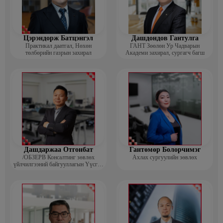
Цэрэндорж Батцэнгэл
Дашдондов Гантулга
Практикал даатгал, Нөхөн
ГАНТ Зөөлөн Ур Чадварын
төлбөрийн газрын захирал
Академи захирал, сургагч багш
Дашдаржаа Отгонбат
Гантөмөр Болорчимэг
/ОБЗЕРВ Консалтинг зөвлөх
Ахлах сургуулийн зөвлөх
үйлчилгээний байгууллагын Үүсгэн
байгуулагч, Гүйцэтгэх захирал/