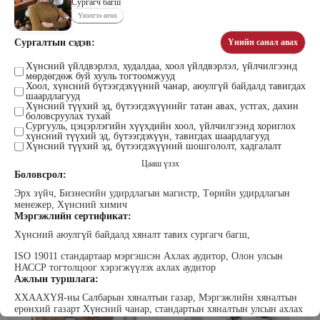
Сургагч багш
Үнэлгээ өгөх
Сургалтын сэдэв:
Үнийн санал авах
Цэдэндамба Нарантуяа
Бээжин Солонгоо
Наран анд консалтинг” ХХК-ийн
Хүнсний үйлдвэрлэл, худалдаа, хоол үйлдвэрлэл, үйлчилгээнд
Франклинкови Монгол ХХК
мөрдөгдөж буй хууль тогтоомжууд
Захирал
гүйцэтгэх захирал, Манлайллын
Хоол, хүнсний бүтээгдэхүүний чанар, аюулгүй байдалд тавигдах
трэйнер, олон улсын сургагч багш,
шаардлагууд
сэтгэлзүйч
Хүнсний түүхий эд, бүтээгдэхүүнийг татан авах, устгах, дахин
боловсруулах тухай
Сургууль, цэцэрлэгийн хүүхдийн хоол, үйлчилгээнд хориглох
хүнсний түүхий эд, бүтээгдэхүүн, тавигдах шаардлагууд
Хүнсний түүхий эд, бүтээгдэхүүний шошгололт, хадгалалт
Цааш үзэх
Боловсрол:
Эрх зүйч, Бизнесийн удирдлагын магистр, Төрийн удирдлагын
менежер, Хүнсний химич
Уранбор Сэмбэрүү
Энхбаатар Ичинхорлоо
Мэргэжлийн сертификат:
Прус Центр ХХК-ийн Хяналт
Болор Үйлсийн Үндэс ТББ-ийн
Хүнсний аюулгүй байдалд хяналт тавих сургагч багш,
шинжилгээ үнэлгээний дарга
үүсгэн байгуулагч, Зүрх сэтгэлийн
ISO4500; ISO9001 нэгдсэн
карьер сургалтын төвийн нийгмийн
ISO 19011 стандартаар мэргэшсэн Ахлах аудитор, Олон улсын
тогтолцооны хэрэгжүүлэгч
ажилтан, сургагч багш
НАССР тогтолцоог хэрэгжүүлэх ахлах аудитор
Ажлын туршлага:
ХХААХҮЯ-ны Салбарын хяналтын газар, Мэргэжлийн хяналтын
ерөнхий газарт Хүнсний чанар, стандартын хяналтын улсын ахлах