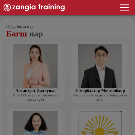
Нүүр
/
Багш нар
Багш
нар
Алтанхуяг Халиунаа
Төмөрбаатар Мөнгөнбаяр
Mind fit Сэтгэл заслын төвийн
Mindfit сэтгэл заслын төвийн сэтгэл
сэтгэл зүйч
зүйч