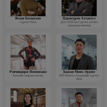
Ягаан Батцагаан
Цэдэвсүрэн Алтанзул
Сургагч багш
Далз ХХК-ын Сургалт хөгжил
хариуцсан менежер
Рэнчиндорж Номинзаяа
Баасан Мөнх-Эрдэнэ
Бүжгийн спортын мастер
BNI Монгол Академийн сургагч
багш