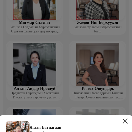
Мягмар Сэлэнгэ
Жодов-Иш Борхүүхэн
Зах Зээл Судлалын Хүрээлэнгийн
Зах зээл судлалын хүрээлэнгийн
Сургалт хариуцсан дэд захирал,
багш
“Экспорт” Академийн багш
Алтан-Авдар Ирээдүй
Тогтох Оюундарь
Эрдэмтэн Сурагчдын Хөгжлийн
Нийслэлийн Засаг даргын Тамгын
Институтийн тэргүүн (үүсгэн
Газар, Хүний нөөцийн хэлтэс,
байгуулагч)
Сургагч багш
Ягаан Батцагаан