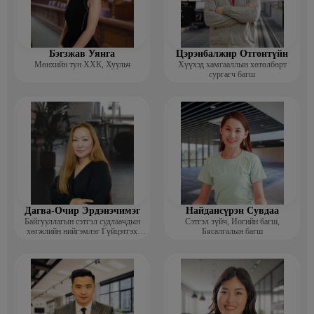
Бэгзжав Уянга
Цэрэнбалжир Отгонтүйн
Мөнхийн тун ХХК, Хуульч
Хүүхэд хамгааллын хөтөлбөрт
сургагч багш
Дагва-Очир Эрдэнэчимэг
Найдансүрэн Сувдаа
Байгууллагын сэтгэл судлаачдын
Сэтгэл зүйч, Иогийн багш,
хөгжлийн нийгэмлэг Гүйцэтгэх
Бясалгалын багш
захирал