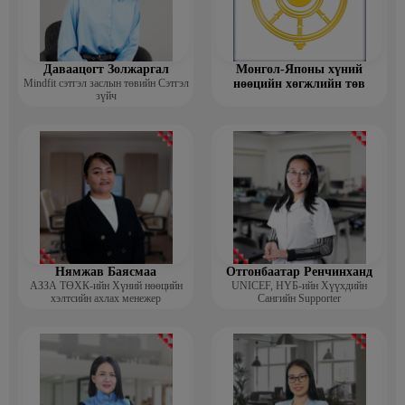
Даваацогт Золжаргал
Монгол-Японы хүний
Mindfit сэтгэл заслын төвийн Сэтгэл
нөөцийн хөгжлийн төв
зүйч
Нямжав Баясмаа
Отгонбаатар Ренчинханд
АЗЗА ТӨХК-ийн Хүний нөөцийн
UNIСЕF, НҮБ-ийн Хүүхдийн
хэлтсийн ахлах менежер
Сангийн Supporter