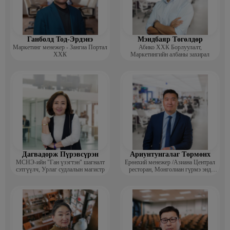
байцаагч
Ганболд Тод-Эрдэнэ
Мэндбаяр Төгөлдөр
Маркетинг менежер - Зангиа Портал
Абико ХХК Борлуулалт,
ХХК
Маркетингийн албаны захирал
Дагвадорж Пүрэвсүрэн
Ариунтунгалаг Төрмөнх
МСНЭ-ийн "Ган үзэгтэн" шагналт
Ерөнхий менежер /Азиана Централ
сэтгүүлч, Урлаг судлалын магистр
ресторан, Монголиан гүрмэ энд
катеринг ХХК/