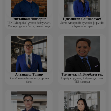
Энхтайван Чинзориг
Цэвээнжав Санжаалхам
“BNI Mongolia” үүсгэн байгуулагч,
Легас Атторнийз хуулийн фирмийн
Мастер сургагч багш, Бизнес көүч
гүйцэтгэх захирал
Алтандөш Тамир
Түмэн-өлзий Бямбатогтох
Хүний нөөцийн зөвлөх, сургагч
Гэр бүл судлаач, Хайрын дархлаа
багш
ТББ захирал