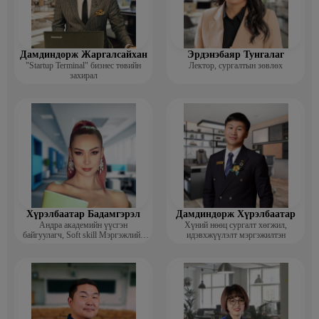
Дамдиндорж Жаргалсайхан
Эрдэнэбаяр Тунгалаг
"Startup Terminal" бизнес төвийн
Лектор, сургалтын зөвлөх
захирал
Хүрэлбаатар Бадамгэрэл
Дамдиндорж Хүрэлбаатар
Андра академийн үүсгэн
Хүний нөөц сургалт хөгжил,
байгуулагч, Soft skill Мэргэжлийн
идэвхжүүлэлт мэргэжилтэн
сургагч багш, Гоо зүйн ментор,
Монголын мисс, Топ модель