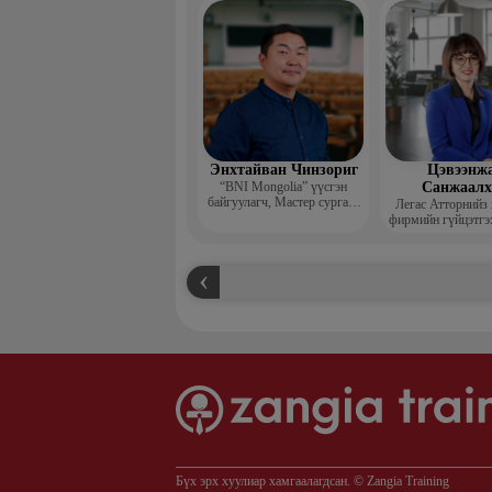
захирал
Энхтайван Чинзориг
Цэвээнж
“BNI Mongolia” үүсгэн
Санжаал
байгуулагч, Мастер сургагч
Легас Атторнийз
багш, Бизнес көүч
фирмийн гүйцэтгэ
Бүх эрх хуулиар хамгаалагдсан. © Zangia Training