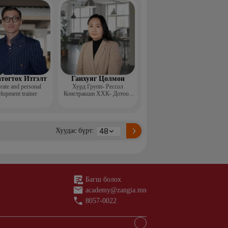
н ментор, Монголын
с, Топ модель
тогтох Итгэлт
Ганхуяг Цолмон
rate and personal
Хурд Групп- Рессол
lopment trainer
Констракшн ХХК- Дотоод
аудит, стандарт хариуцсан
ахлах менежер
Хуудас бүрт:
Багш болох
academy@zangia.mn
8057-0022