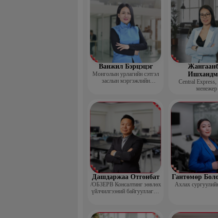
Ванжил Бэрцэцэг
Жангаанб
Монголын урлагийн сэтгэл
Ишхандм
заслын мэргэжлийн
Central Express,
холбооны тэргүүн
менежер
Дашдаржаа Отгонбат
Гантөмөр Бол
/ОБЗЕРВ Консалтинг зөвлөх
Ахлах сургуулий
үйлчилгээний байгууллагын
Үүсгэн байгуулагч,
Гүйцэтгэх захирал/