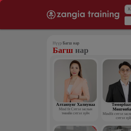
Нүүр
/
Багш нар
Багш
нар
Алтанхуяг Халиунаа
Төмөрбаа
Mind fit Сэтгэл заслын
Мөнгөнба
төвийн сэтгэл зүйч
Mindfit сэтгэл зас
сэтгэл зүй