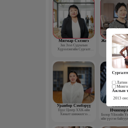
Мягмар Сэлэнгэ
Жодов-Иш Бор
Зах Зээл Судлалын
Зах зээл суд
Хүрээлэнгийн Сургалт
хүрээлэнгийн
хариуцсан дэд захирал,
“Экспорт” Академийн багш
Сургалт
Латин
Монго
Ажлын т
2013 оно
Уранбор Сэмбэрүү
Энхбаат
Прус Центр ХХК-ийн
Ичинхорл
Хяналт шинжилгээ
Болор Үйлсийн Үн
үнэлгээний дарга ISO4500;
ийн үүсгэн байгуул
ISO9001 нэгдсэн
сэтгэлийн карьер 
тогтолцооны хэрэгжүүлэгч
төвийн нийгмийн 