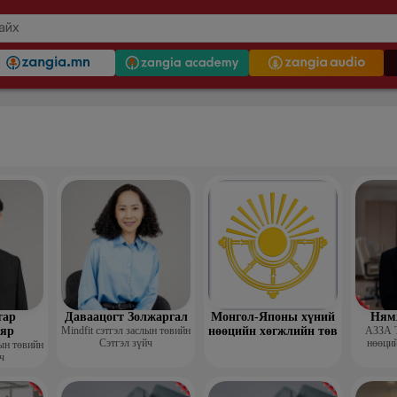
тар
Даваацогт Золжаргал
Монгол-Японы хүний
Ням
яр
Mindfit сэтгэл заслын төвийн
нөөцийн хөгжлийн төв
АЗЗА 
Сэтгэл зүйч
нөөций
лын төвийн
ч