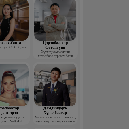
гзжав Уянга
Цэрэнбалжир
 тун ХХК, Хуульч
Отгонтүйн
Хүүхэд хамгааллын
хөтөлбөрт сургагч багш
рэлбаатар
Дамдиндорж
адамгэрэл
Хүрэлбаатар
академийн үүсгэн
Хүний нөөц сургалт хөгжил,
улагч, Soft skill
идэвхжүүлэлт мэргэжилтэн
ийн сургагч багш,