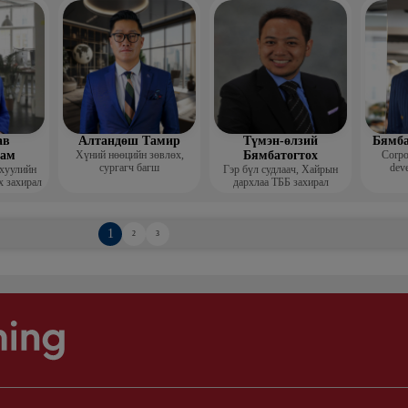
Гоо зүй
мис
ав
Алтандөш Тамир
Түмэн-өлзий
Бямба
хам
Хүний нөөцийн зөвлөх,
Бямбатогтох
Corpo
сургагч багш
deve
 хуулийн
Гэр бүл судлаач, Хайрын
х захирал
дархлаа ТББ захирал
1
2
3