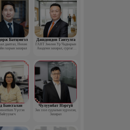
дорж Батцэнгэл
Дашдондов Гантулга
ал даатгал, Нөхөн
ГАНТ Зөөлөн Ур Чадварын
йн газрын захирал
Академи захирал, сургагч
багш
д Баясгалан
Чулуунбат Нэргүй
nsortium Үүсгэн
Зах зээл судлалын хүрээлэн,
байгуулагч
Захирал