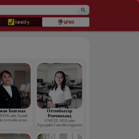
жав Баясмаа
Отгонбаатар
ТӨХК-ийн Хүний
Ренчинханд
н хэлтсийн ахлах
UNIСЕF, НҮБ-ийн
менежер
Хүүхдийн Сангийн Supporter