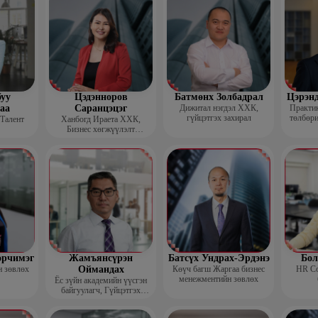
уу
Цэдэнноров
Батмөнх Золбадрал
Цэрэн
аа
Саранцэцэг
Дижитал нэгдэл ХХК,
Практик
гүйцэтгэх захирал
төлбөри
 Талент
Ханбогд Ираета ХХК,
Бизнес хөгжүүлэлт
хариуцсан захирал
орчимэг
Жамъянсүрэн
Батсүх Ундрах-Эрдэнэ
Бол
н зөвлөх
Оймандах
Көүч багш Жаргаа бизнес
HR Co
менежментийн зөвлөх
Ёс зүйн академийн үүсгэн
байгуулагч, Гүйцэтгэх
захирал