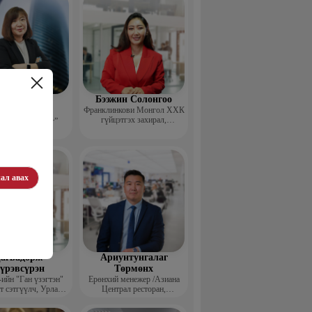
эдэндамба
Бээжин Солонгоо
арантуяа
Франклинкови Монгол ХХК
гүйцэтгэх захирал,
 анд консалтинг”
Манлайллын трэйнер, олон
-ийн Захирал
улсын сургагч багш,
сэтгэлзүйч
ал авах
агвадорж
Ариунтунгалаг
үрэвсүрэн
Төрмөнх
йн "Ган үзэгтэн"
Ерөнхий менежер /Азиана
т сэтгүүлч, Урлаг
Централ ресторан,
лалын магистр
Монголиан гүрмэ энд
катеринг ХХК/