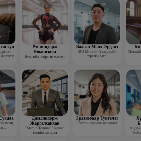
гш
лтанзул
Рэнчиндорж
Баасан Мөнх-Эрдэнэ
Бэ
ургалт
Номинзаяа
BNI Монгол Академийн
Мөнхийн
 менежер
сургагч багш
Бүжгийн спортын мастер
Сувдаа
Дамдиндорж
Эрдэнэбаяр Тунгалаг
Хү
ийн багш,
Жаргалсайхан
Лектор, сургалтын зөвлөх
Б
багш
"Startup Terminal" бизнес
Андра 
төвийн захирал
байгу
Мэргэжл