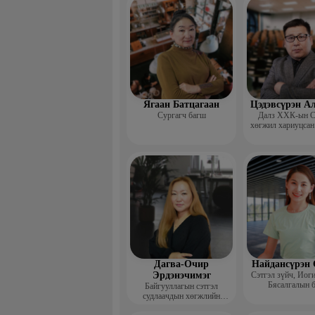
сургагч ба
Ягаан Батцагаан
Цэдэвсүрэн А
Сургагч багш
Далз ХХК-ын С
хөгжил хариуцсан
Дагва-Очир
Найдансүрэн 
Эрдэнэчимэг
Сэтгэл зүйч, Иог
Бясалгалын 
Байгууллагын сэтгэл
судлаачдын хөгжлийн
нийгэмлэг Гүйцэтгэх