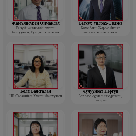
Жамъянсүрэн Оймандах
Батсүх Ундрах-Эрдэнэ
Ёс зүйн академийн үүсгэн
Көүч багш Жаргаа бизнес
байгуулагч, Гүйцэтгэх захирал
менежментийн зөвлөх
Болд Баясгалан
Чулуунбат Нэргүй
HR Consortium Үүсгэн байгуулагч
Зах зээл судлалын хүрээлэн,
Захирал