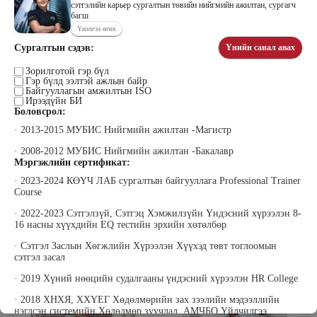
сэтгэлийн карьер сургалтын төвийн нийгмийн ажилтан, сургагч
багш
Үнэлгээ өгөх
Сургалтын сэдэв:
Үнийн санал авах
Цэдэндамба Нарантуяа
Бээжин Солонгоо
Наран анд консалтинг” ХХК-ийн
Франклинкови Монгол ХХК
Зорилготой гэр бүл
Захирал
гүйцэтгэх захирал, Манлайллын
Гэр бүлд ээлтэй ажлын байр
трэйнер, олон улсын сургагч багш,
Байгууллагын амжилтын ISO
сэтгэлзүйч
Ирээдүйн БИ
Боловсрол:
· 2013-2015 МУБИС Нийгмийн ажилтан -Магистр
· 2008-2012 МУБИС Нийгмийн ажилтан -Бакалавр
Мэргэжлийн сертификат:
· 2023-2024 КӨҮЧ ЛАБ сургалтын байгууллага Professional Trainer
Course
Уранбор Сэмбэрүү
Энхбаатар Ичинхорлоо
· 2022-2023 Сэтгэлзүй, Сэтгэц Хэмжилзүйн Үндэсний хүрээлэн 8-
Прус Центр ХХК-ийн Хяналт
Болор Үйлсийн Үндэс ТББ-ийн
16 насны хүүхдийн EQ тестийн эрхийн хөтөлбөр
шинжилгээ үнэлгээний дарга
үүсгэн байгуулагч, Зүрх сэтгэлийн
ISO4500; ISO9001 нэгдсэн
карьер сургалтын төвийн нийгмийн
· Сэтгэл Заслын Хөгжлийн Хүрээлэн Хүүхэд төвт тоглоомын
тогтолцооны хэрэгжүүлэгч
ажилтан, сургагч багш
сэтгэл засал
· 2019 Хүний нөөцийн судалгааны үндэсний хүрээлэн HR College
· 2018 ХНХЯ, ХХҮЕГ Хөдөлмөрийн зах зээлийн мэдээллийн
нэгдсэн системийн Хөдөлмөр зуучлал, АМЧБО Үйлчилгээ