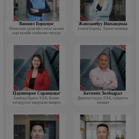
Ванжил Бэрцэцэг
Жангаанбуу Ишхандмаа
Монголын урлагийн сэтгэл заслын
Central Express, Талент менежер
мэргэжлийн холбооны тэргүүн
Цэдэнноров Саранцэцэг
Батмөнх Золбадрал
Ханбогд Ираета ХХК, Бизнес
Дижитал нэгдэл ХХК, гүйцэтгэх
хөгжүүлэлт хариуцсан захирал
захирал