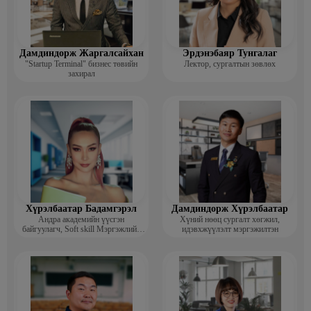
Дамдиндорж Жаргалсайхан
Эрдэнэбаяр Тунгалаг
"Startup Terminal" бизнес төвийн
Лектор, сургалтын зөвлөх
захирал
Хүрэлбаатар Бадамгэрэл
Дамдиндорж Хүрэлбаатар
Андра академийн үүсгэн
Хүний нөөц сургалт хөгжил,
байгуулагч, Soft skill Мэргэжлийн
идэвхжүүлэлт мэргэжилтэн
сургагч багш, Гоо зүйн ментор,
Монголын мисс, Топ модель