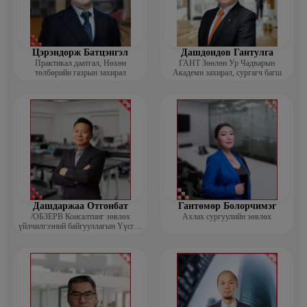
Цэрэндорж Батцэнгэл
Дашдондов Гантулга
Практикал даатгал, Нөхөн
ГАНТ Зөөлөн Ур Чадварын
төлбөрийн газрын захирал
Академи захирал, сургагч багш
Дашдаржаа Отгонбат
Гантөмөр Болорчимэг
/ОБЗЕРВ Консалтинг зөвлөх
Ахлах сургуулийн зөвлөх
үйлчилгээний байгууллагын Үүсгэн
байгуулагч, Гүйцэтгэх захирал/