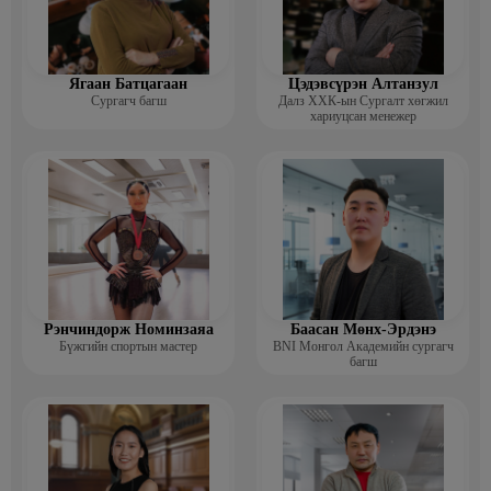
Ягаан Батцагаан
Цэдэвсүрэн Алтанзул
Сургагч багш
Далз ХХК-ын Сургалт хөгжил
хариуцсан менежер
Рэнчиндорж Номинзаяа
Баасан Мөнх-Эрдэнэ
Бүжгийн спортын мастер
BNI Монгол Академийн сургагч
багш