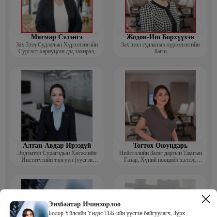
Мягмар Сэлэнгэ
Жодов-Иш Борхүүхэн
Зах Зээл Судлалын Хүрээлэнгийн
Зах зээл судлалын хүрээлэнгийн
Сургалт хариуцсан дэд захирал,
багш
“Экспорт” Академийн багш
Алтан-Авдар Ирээдүй
Тогтох Оюундарь
Эрдэмтэн Сурагчдын Хөгжлийн
Нийслэлийн Засаг даргын Тамгын
Институтийн тэргүүн (үүсгэн
Газар, Хүний нөөцийн хэлтэс,
байгуулагч)
Сургагч багш
Энхбаатар Ичинхорлоо
Болор Үйлсийн Үндэс ТББ-ийн үүсгэн байгуулагч, Зүрх