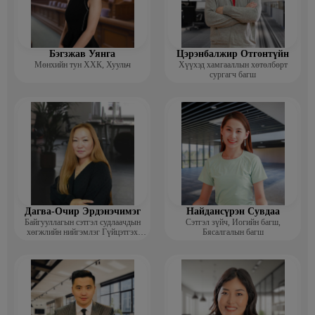
Бэгзжав Уянга
Цэрэнбалжир Отгонтүйн
Мөнхийн тун ХХК, Хуульч
Хүүхэд хамгааллын хөтөлбөрт
сургагч багш
Дагва-Очир Эрдэнэчимэг
Найдансүрэн Сувдаа
Байгууллагын сэтгэл судлаачдын
Сэтгэл зүйч, Иогийн багш,
хөгжлийн нийгэмлэг Гүйцэтгэх
Бясалгалын багш
захирал