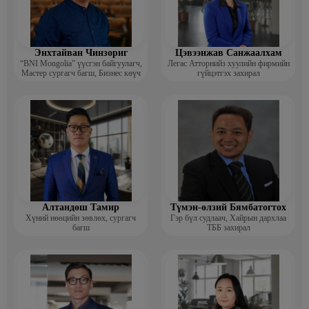
Энхтайван Чинзориг
Цэвээнжав Санжаалхам
“BNI Mongolia” үүсгэн байгуулагч,
Легас Атторнийз хуулийн фирмийн
Мастер сургагч багш, Бизнес көүч
гүйцэтгэх захирал
Алтандөш Тамир
Түмэн-өлзий Бямбатогтох
Хүний нөөцийн зөвлөх, сургагч
Гэр бүл судлаач, Хайрын дархлаа
багш
ТББ захирал