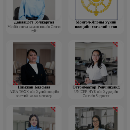
Даваацогт Золжаргал
Монгол-Японы хүний
Mindfit сэтгэл заслын төвийн Сэтгэл
нөөцийн хөгжлийн төв
зүйч
Нямжав Баясмаа
Отгонбаатар Ренчинханд
АЗЗА ТӨХК-ийн Хүний нөөцийн
UNIСЕF, НҮБ-ийн Хүүхдийн
хэлтсийн ахлах менежер
Сангийн Supporter