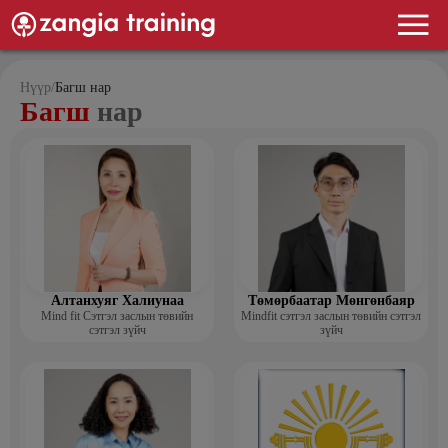
Нүүр
/
Багш нар
Багш
нар
Алтанхуяг Халиунаа
Төмөрбаатар Мөнгөнбаяр
Mind fit Сэтгэл заслын төвийн
Mindfit сэтгэл заслын төвийн сэтгэл
сэтгэл зүйч
зүйч