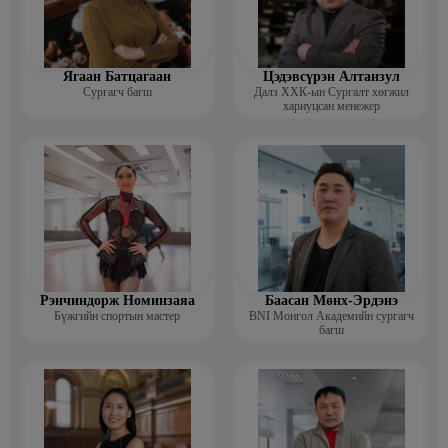
Ягаан Батцагаан
Цэдэвсүрэн Алтанзул
Сургагч багш
Далз ХХК-ын Сургалт хөгжил
хариуцсан менежер
Рэнчиндорж Номинзаяа
Баасан Мөнх-Эрдэнэ
Бүжгийн спортын мастер
BNI Монгол Академийн сургагч
багш