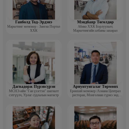
Ганболд Тод-Эрдэнэ
Мэндбаяр Төгөлдөр
Маркетинг менежер - Зангиа Портал
Абико ХХК Борлуулалт,
ХХК
Маркетингийн албаны захирал
Дагвадорж Пүрэвсүрэн
Ариунтунгалаг Төрмөнх
МСНЭ-ийн "Ган үзэгтэн" шагналт
Ерөнхий менежер /Азиана Централ
сэтгүүлч, Урлаг судлалын магистр
ресторан, Монголиан гүрмэ энд
катеринг ХХК/