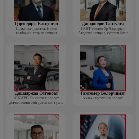
Цэрэндорж Батцэнгэл
Дашдондов Гантулга
Практикал даатгал, Нөхөн
ГАНТ Зөөлөн Ур Чадварын
төлбөрийн газрын захирал
Академи захирал, сургагч багш
Дашдаржаа Отгонбат
Гантөмөр Болорчимэг
/ОБЗЕРВ Консалтинг зөвлөх
Ахлах сургуулийн зөвлөх
үйлчилгээний байгууллагын Үүсгэн
байгуулагч, Гүйцэтгэх захирал/