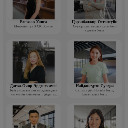
Бэгзжав Уянга
Цэрэнбалжир Отгонтүйн
Мөнхийн тун ХХК, Хуульч
Хүүхэд хамгааллын хөтөлбөрт
сургагч багш
Дагва-Очир Эрдэнэчимэг
Найдансүрэн Сувдаа
Байгууллагын сэтгэл судлаачдын
Сэтгэл зүйч, Иогийн багш,
хөгжлийн нийгэмлэг Гүйцэтгэх
Бясалгалын багш
захирал