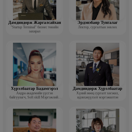
Дамдиндорж Жаргалсайхан
Эрдэнэбаяр Тунгалаг
"Startup Terminal" бизнес төвийн
Лектор, сургалтын зөвлөх
захирал
Хүрэлбаатар Бадамгэрэл
Дамдиндорж Хүрэлбаатар
Андра академийн үүсгэн
Хүний нөөц сургалт хөгжил,
байгуулагч, Soft skill Мэргэжлийн
идэвхжүүлэлт мэргэжилтэн
сургагч багш, Гоо зүйн ментор,
Монголын мисс, Топ модель