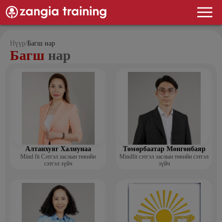
Нүүр
/
Багш нар
Багш
нар
Алтанхуяг Халиунаа
Төмөрбаатар Мөнгөнбаяр
Mind fit Сэтгэл заслын төвийн
Mindfit сэтгэл заслын төвийн сэтгэл
сэтгэл зүйч
зүйч