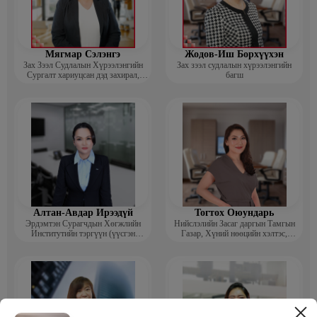
Мягмар Сэлэнгэ
Жодов-Иш Борхүүхэн
Зах Зээл Судлалын Хүрээлэнгийн
Зах зээл судлалын хүрээлэнгийн
Сургалт хариуцсан дэд захирал,
багш
“Экспорт” Академийн багш
Алтан-Авдар Ирээдүй
Тогтох Оюундарь
Эрдэмтэн Сурагчдын Хөгжлийн
Нийслэлийн Засаг даргын Тамгын
Институтийн тэргүүн (үүсгэн
Газар, Хүний нөөцийн хэлтэс,
байгуулагч)
Сургагч багш