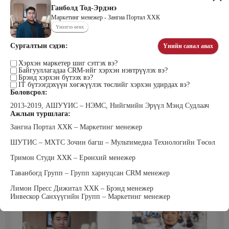
Ганболд Тод-Эрдэнэ
Маркетинг менежер - Зангиа Портал ХХК
Үнэлгээ өгөх
Цэдэндамба Нарантуяа
Бээжин Солонгоо
Сургалтын сэдэв:
Үнийн санал авах
Наран анд консалтинг” ХХК-ийн
Франклинкови Монгол ХХК
Захирал
гүйцэтгэх захирал, Манлайллын
трэйнер, олон улсын сургагч багш,
Хэрхэн маркетер шиг сэтгэх вэ?
сэтгэлзүйч
Байгууллагадаа CRM-ийг хэрхэн нэвтрүүлэх вэ?
Брэнд хэрхэн бүтээх вэ?
IT бүтээгдэхүүн хөгжүүлэх төслийг хэрхэн удирдах вэ?
Боловсрол:
2013-2019, АШУҮИС – НЭМС, Нийгмийн Эрүүл Мэнд Судлаач
Ажлын туршлага:
Зангиа Портал ХХК – Маркетинг менежер
ШУТИС – МХТС Зочин багш – Мультимедиа Технологийн Төсөл
Уранбор Сэмбэрүү
Энхбаатар Ичинхорлоо
Тримон Студи ХХК – Ерөнхий менежер
Прус Центр ХХК-ийн Хяналт
Болор Үйлсийн Үндэс ТББ-ийн
шинжилгээ үнэлгээний дарга
үүсгэн байгуулагч, Зүрх сэтгэлийн
Таванбогд Групп – Групп хариуцсан CRM менежер
ISO4500; ISO9001 нэгдсэн
карьер сургалтын төвийн нийгмийн
тогтолцооны хэрэгжүүлэгч
ажилтан, сургагч багш
Лимон Пресс Дижитал ХХК – Брэнд менежер
Инвескор Санхүүгийн Групп – Маркетинг менежер