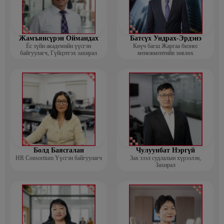
Жамъянсүрэн Оймандах
Батсүх Ундрах-Эрдэнэ
Ёс зүйн академийн үүсгэн
Көүч багш Жаргаа бизнес
байгуулагч, Гүйцэтгэх захирал
менежментийн зөвлөх
Болд Баясгалан
Чулуунбат Нэргүй
HR Consortium Үүсгэн байгуулагч
Зах зээл судлалын хүрээлэн,
Захирал