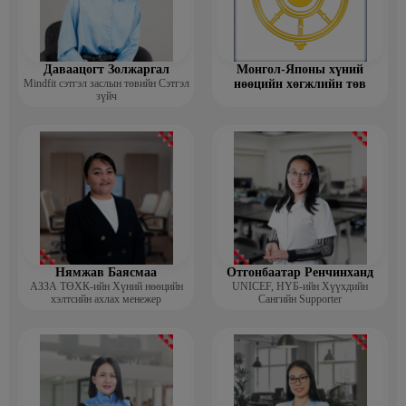
Даваацогт Золжаргал
Монгол-Японы хүний
Mindfit сэтгэл заслын төвийн Сэтгэл
нөөцийн хөгжлийн төв
зүйч
Нямжав Баясмаа
Отгонбаатар Ренчинханд
АЗЗА ТӨХК-ийн Хүний нөөцийн
UNIСЕF, НҮБ-ийн Хүүхдийн
хэлтсийн ахлах менежер
Сангийн Supporter