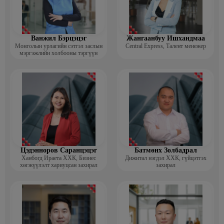
Ванжил Бэрцэцэг
Жангаанбуу Ишхандмаа
Монголын урлагийн сэтгэл заслын
Central Express, Талент менежер
мэргэжлийн холбооны тэргүүн
Цэдэнноров Саранцэцэг
Батмөнх Золбадрал
Ханбогд Ираета ХХК, Бизнес
Дижитал нэгдэл ХХК, гүйцэтгэх
хөгжүүлэлт хариуцсан захирал
захирал