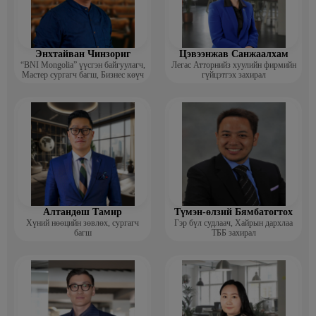
Энхтайван Чинзориг
Цэвээнжав Санжаалхам
“BNI Mongolia” үүсгэн байгуулагч,
Легас Атторнийз хуулийн фирмийн
Мастер сургагч багш, Бизнес көүч
гүйцэтгэх захирал
Алтандөш Тамир
Түмэн-өлзий Бямбатогтох
Хүний нөөцийн зөвлөх, сургагч
Гэр бүл судлаач, Хайрын дархлаа
багш
ТББ захирал