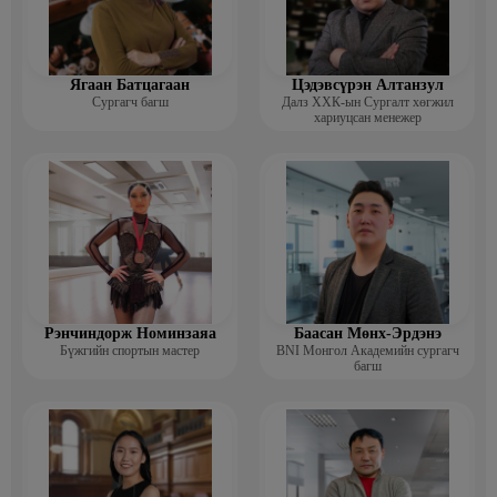
Ягаан Батцагаан
Цэдэвсүрэн Алтанзул
Сургагч багш
Далз ХХК-ын Сургалт хөгжил
хариуцсан менежер
Рэнчиндорж Номинзаяа
Баасан Мөнх-Эрдэнэ
Бүжгийн спортын мастер
BNI Монгол Академийн сургагч
багш