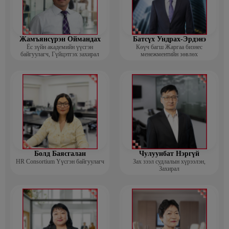
Жамъянсүрэн Оймандах
Батсүх Ундрах-Эрдэнэ
Ёс зүйн академийн үүсгэн
Көүч багш Жаргаа бизнес
байгуулагч, Гүйцэтгэх захирал
менежментийн зөвлөх
Болд Баясгалан
Чулуунбат Нэргүй
HR Consortium Үүсгэн байгуулагч
Зах зээл судлалын хүрээлэн,
Захирал