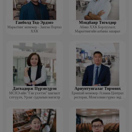
Ганболд Тод-Эрдэнэ
Мэндбаяр Төгөлдөр
Маркетинг менежер - Зангиа Портал
Абико ХХК Борлуулалт,
ХХК
Маркетингийн албаны захирал
Дагвадорж Пүрэвсүрэн
Ариунтунгалаг Төрмөнх
МСНЭ-ийн "Ган үзэгтэн" шагналт
Ерөнхий менежер /Азиана Централ
сэтгүүлч, Урлаг судлалын магистр
ресторан, Монголиан гүрмэ энд
катеринг ХХК/