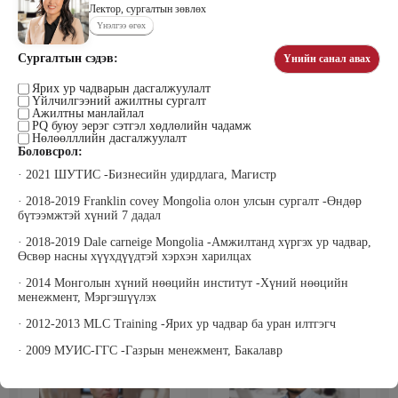
Лектор, сургалтын зөвлөх
Үнэлгээ өгөх
Сургалтын сэдэв:
Үнийн санал авах
Цэдэндамба Нарантуяа
Бээжин Солонгоо
Наран анд консалтинг” ХХК-ийн
Франклинкови Монгол ХХК
Ярих ур чадварын дасгалжуулалт
Захирал
гүйцэтгэх захирал, Манлайллын
Үйлчилгээний ажилтны сургалт
трэйнер, олон улсын сургагч багш,
Ажилтны манлайлал
сэтгэлзүйч
PQ буюу эерэг сэтгэл хөдлөлийн чадамж
Нөлөөлллийн дасгалжуулалт
Боловсрол:
· 2021 ШУТИС -Бизнесийн удирдлага, Магистр
· 2018-2019 Franklin covey Mongolia олон улсын сургалт -Өндөр
бүтээмжтэй хүний 7 дадал
· 2018-2019 Dale carneige Mongolia -Амжилтанд хүргэх ур чадвар,
Өсвөр насны хүүхдүүдтэй хэрхэн харилцах
Уранбор Сэмбэрүү
Энхбаатар Ичинхорлоо
Прус Центр ХХК-ийн Хяналт
Болор Үйлсийн Үндэс ТББ-ийн
· 2014 Монголын хүний нөөцийн институт -Хүний нөөцийн
шинжилгээ үнэлгээний дарга
үүсгэн байгуулагч, Зүрх сэтгэлийн
менежмент, Мэргэшүүлэх
ISO4500; ISO9001 нэгдсэн
карьер сургалтын төвийн нийгмийн
тогтолцооны хэрэгжүүлэгч
ажилтан, сургагч багш
· 2012-2013 MLC Training -Ярих ур чадвар ба уран илтгэгч
· 2009 МУИС-ГГС -Газрын менежмент, Бакалавр