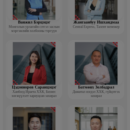
Ванжил Бэрцэцэг
Жангаанбуу Ишхандмаа
Монголын урлагийн сэтгэл заслын
Central Express, Талент менежер
мэргэжлийн холбооны тэргүүн
Цэдэнноров Саранцэцэг
Батмөнх Золбадрал
Ханбогд Ираета ХХК, Бизнес
Дижитал нэгдэл ХХК, гүйцэтгэх
хөгжүүлэлт хариуцсан захирал
захирал