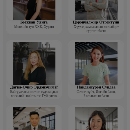
Бэгзжав Уянга
Цэрэнбалжир Отгонтүйн
Мөнхийн тун ХХК, Хуульч
Хүүхэд хамгааллын хөтөлбөрт
сургагч багш
Дагва-Очир Эрдэнэчимэг
Найдансүрэн Сувдаа
Байгууллагын сэтгэл судлаачдын
Сэтгэл зүйч, Иогийн багш,
хөгжлийн нийгэмлэг Гүйцэтгэх
Бясалгалын багш
захирал