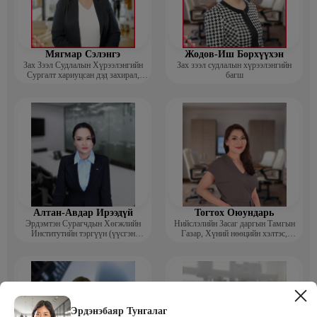
Мягмар Сэлэнгэ
Жодов-Иш Борхүүхэн
Зах Зээл Судлалын Хүрээлэнгийн
Зах зээл судлалын хүрээлэнгийн
Сургалт хариуцсан дэд захирал,
багш
“Экспорт” Академийн багш
Алтан-Авдар Ирээдүй
Тогтох Оюундарь
Эрдэмтэн Сурагчдын Хөгжлийн
Нийслэлийн Засаг даргын Тамгын
Институтийн тэргүүн (үүсгэн
Газар, Хүний нөөцийн хэлтэс,
байгуулагч)
Сургагч багш
Эрдэнэбаяр Тунгалаг