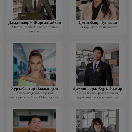
Дамдиндорж Жаргалсайхан
Эрдэнэбаяр Тунгалаг
"Startup Terminal" бизнес төвийн
Лектор, сургалтын зөвлөх
захирал
Хүрэлбаатар Бадамгэрэл
Дамдиндорж Хүрэлбаатар
Андра академийн үүсгэн
Хүний нөөц сургалт хөгжил,
байгуулагч, Soft skill Мэргэжлийн
идэвхжүүлэлт мэргэжилтэн
сургагч багш, Гоо зүйн ментор,
Монголын мисс, Топ модель