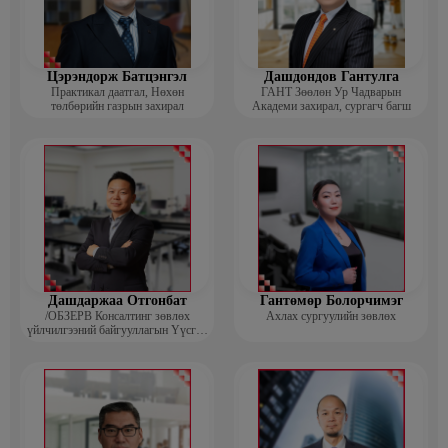
Цэрэндорж Батцэнгэл
Дашдондов Гантулга
Практикал даатгал, Нөхөн
ГАНТ Зөөлөн Ур Чадварын
төлбөрийн газрын захирал
Академи захирал, сургагч багш
Дашдаржаа Отгонбат
Гантөмөр Болорчимэг
/ОБЗЕРВ Консалтинг зөвлөх
Ахлах сургуулийн зөвлөх
үйлчилгээний байгууллагын Үүсгэн
байгуулагч, Гүйцэтгэх захирал/