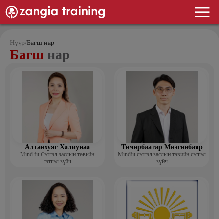
Нүүр
/
Багш нар
Багш
нар
Алтанхуяг Халиунаа
Төмөрбаатар Мөнгөнбаяр
Mind fit Сэтгэл заслын төвийн
Mindfit сэтгэл заслын төвийн сэтгэл
сэтгэл зүйч
зүйч