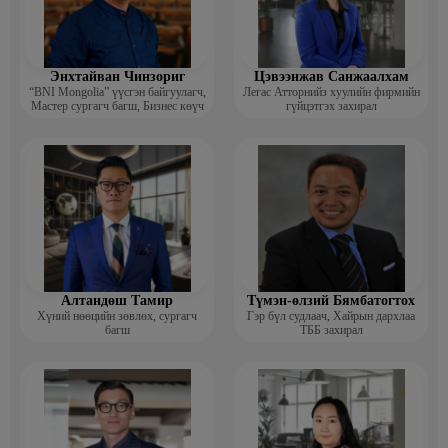
Энхтайван Чинзориг
Цэвээнжав Санжаалхам
“BNI Mongolia” үүсгэн байгуулагч,
Легас Атторнийз хуулийн фирмийн
Мастер сургагч багш, Бизнес көүч
гүйцэтгэх захирал
Алтандөш Тамир
Түмэн-өлзий Бямбатогтох
Хүний нөөцийн зөвлөх, сургагч
Гэр бүл судлаач, Хайрын дархлаа
багш
ТББ захирал