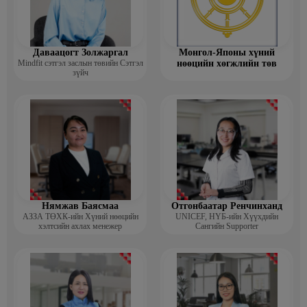
Даваацогт Золжаргал
Монгол-Японы хүний
Mindfit сэтгэл заслын төвийн Сэтгэл
нөөцийн хөгжлийн төв
зүйч
Нямжав Баясмаа
Отгонбаатар Ренчинханд
АЗЗА ТӨХК-ийн Хүний нөөцийн
UNIСЕF, НҮБ-ийн Хүүхдийн
хэлтсийн ахлах менежер
Сангийн Supporter