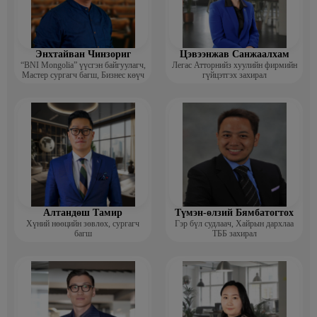
Энхтайван Чинзориг
Цэвээнжав Санжаалхам
“BNI Mongolia” үүсгэн байгуулагч,
Легас Атторнийз хуулийн фирмийн
Мастер сургагч багш, Бизнес көүч
гүйцэтгэх захирал
Алтандөш Тамир
Түмэн-өлзий Бямбатогтох
Хүний нөөцийн зөвлөх, сургагч
Гэр бүл судлаач, Хайрын дархлаа
багш
ТББ захирал