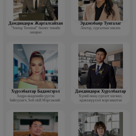
Дамдиндорж Жаргалсайхан
Эрдэнэбаяр Тунгалаг
"Startup Terminal" бизнес төвийн
Лектор, сургалтын зөвлөх
захирал
Хүрэлбаатар Бадамгэрэл
Дамдиндорж Хүрэлбаатар
Андра академийн үүсгэн
Хүний нөөц сургалт хөгжил,
байгуулагч, Soft skill Мэргэжлийн
идэвхжүүлэлт мэргэжилтэн
сургагч багш, Гоо зүйн ментор,
Монголын мисс, Топ модель