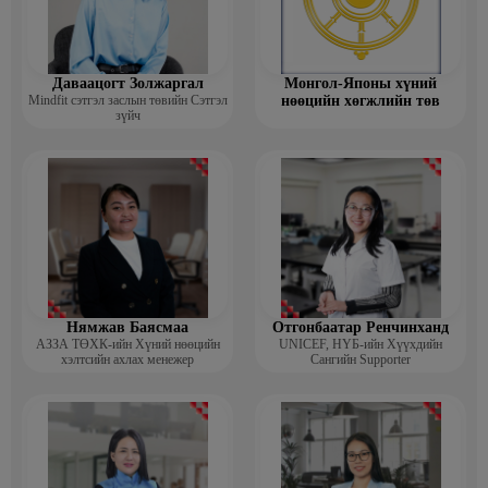
Даваацогт Золжаргал
Монгол-Японы хүний
Mindfit сэтгэл заслын төвийн Сэтгэл
нөөцийн хөгжлийн төв
зүйч
Нямжав Баясмаа
Отгонбаатар Ренчинханд
АЗЗА ТӨХК-ийн Хүний нөөцийн
UNIСЕF, НҮБ-ийн Хүүхдийн
хэлтсийн ахлах менежер
Сангийн Supporter