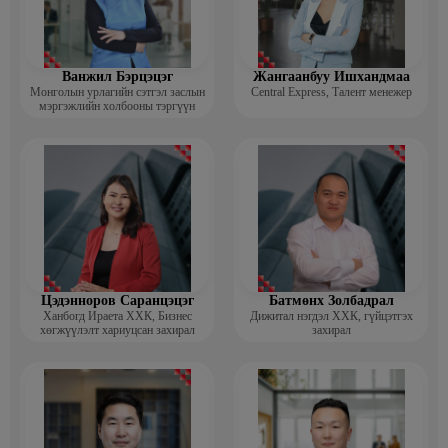
Ванжил Бэрцэцэг
Жангаанбуу Ишхандмаа
Монголын урлагийн сэтгэл заслын
Central Express, Талент менежер
мэргэжлийн холбооны тэргүүн
Цэдэнноров Саранцэцэг
Батмөнх Золбадрал
Ханбогд Ираета ХХК, Бизнес
Дижитал нэгдэл ХХК, гүйцэтгэх
хөгжүүлэлт хариуцсан захирал
захирал