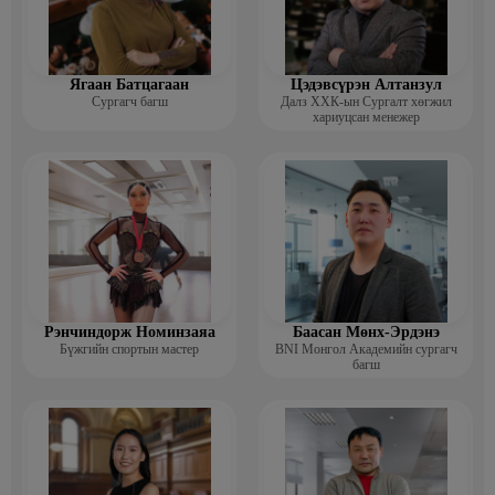
Ягаан Батцагаан
Цэдэвсүрэн Алтанзул
Сургагч багш
Далз ХХК-ын Сургалт хөгжил
хариуцсан менежер
Рэнчиндорж Номинзаяа
Баасан Мөнх-Эрдэнэ
Бүжгийн спортын мастер
BNI Монгол Академийн сургагч
багш