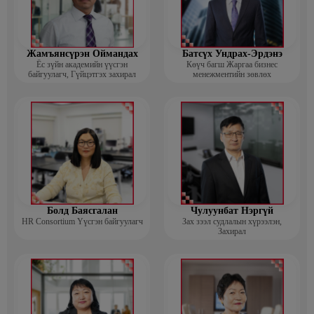
Жамъянсүрэн Оймандах
Батсүх Ундрах-Эрдэнэ
Ёс зүйн академийн үүсгэн
Көүч багш Жаргаа бизнес
байгуулагч, Гүйцэтгэх захирал
менежментийн зөвлөх
Болд Баясгалан
Чулуунбат Нэргүй
HR Consortium Үүсгэн байгуулагч
Зах зээл судлалын хүрээлэн,
Захирал