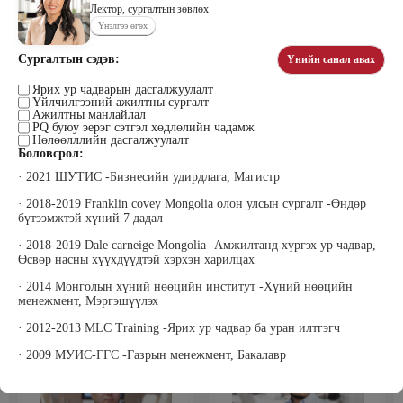
Лектор, сургалтын зөвлөх
Үнэлгээ өгөх
Сургалтын сэдэв:
Үнийн санал авах
Цэдэндамба Нарантуяа
Бээжин Солонгоо
Наран анд консалтинг” ХХК-ийн
Франклинкови Монгол ХХК
Ярих ур чадварын дасгалжуулалт
Захирал
гүйцэтгэх захирал, Манлайллын
Үйлчилгээний ажилтны сургалт
трэйнер, олон улсын сургагч багш,
Ажилтны манлайлал
сэтгэлзүйч
PQ буюу эерэг сэтгэл хөдлөлийн чадамж
Нөлөөлллийн дасгалжуулалт
Боловсрол:
· 2021 ШУТИС -Бизнесийн удирдлага, Магистр
· 2018-2019 Franklin covey Mongolia олон улсын сургалт -Өндөр
бүтээмжтэй хүний 7 дадал
· 2018-2019 Dale carneige Mongolia -Амжилтанд хүргэх ур чадвар,
Өсвөр насны хүүхдүүдтэй хэрхэн харилцах
Уранбор Сэмбэрүү
Энхбаатар Ичинхорлоо
Прус Центр ХХК-ийн Хяналт
Болор Үйлсийн Үндэс ТББ-ийн
· 2014 Монголын хүний нөөцийн институт -Хүний нөөцийн
шинжилгээ үнэлгээний дарга
үүсгэн байгуулагч, Зүрх сэтгэлийн
менежмент, Мэргэшүүлэх
ISO4500; ISO9001 нэгдсэн
карьер сургалтын төвийн нийгмийн
тогтолцооны хэрэгжүүлэгч
ажилтан, сургагч багш
· 2012-2013 MLC Training -Ярих ур чадвар ба уран илтгэгч
· 2009 МУИС-ГГС -Газрын менежмент, Бакалавр