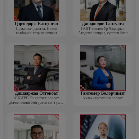
Цэрэндорж Батцэнгэл
Дашдондов Гантулга
Практикал даатгал, Нөхөн
ГАНТ Зөөлөн Ур Чадварын
төлбөрийн газрын захирал
Академи захирал, сургагч багш
Дашдаржаа Отгонбат
Гантөмөр Болорчимэг
/ОБЗЕРВ Консалтинг зөвлөх
Ахлах сургуулийн зөвлөх
үйлчилгээний байгууллагын Үүсгэн
байгуулагч, Гүйцэтгэх захирал/