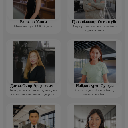
Бэгзжав Уянга
Цэрэнбалжир Отгонтүйн
Мөнхийн тун ХХК, Хуульч
Хүүхэд хамгааллын хөтөлбөрт
сургагч багш
Дагва-Очир Эрдэнэчимэг
Найдансүрэн Сувдаа
Байгууллагын сэтгэл судлаачдын
Сэтгэл зүйч, Иогийн багш,
хөгжлийн нийгэмлэг Гүйцэтгэх
Бясалгалын багш
захирал