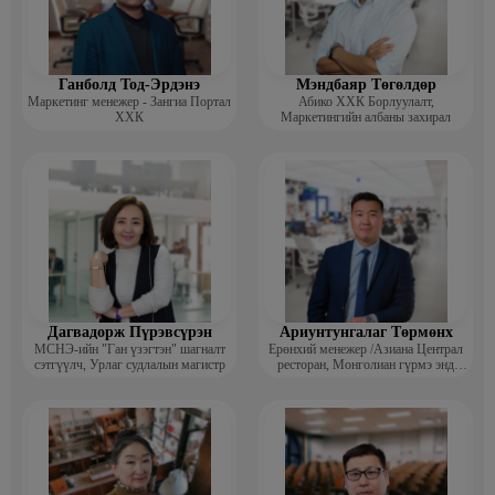
Ганболд Тод-Эрдэнэ
Мэндбаяр Төгөлдөр
Маркетинг менежер - Зангиа Портал
Абико ХХК Борлуулалт,
ХХК
Маркетингийн албаны захирал
Дагвадорж Пүрэвсүрэн
Ариунтунгалаг Төрмөнх
МСНЭ-ийн "Ган үзэгтэн" шагналт
Ерөнхий менежер /Азиана Централ
сэтгүүлч, Урлаг судлалын магистр
ресторан, Монголиан гүрмэ энд
катеринг ХХК/