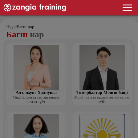
Нүүр
/
Багш нар
Багш
нар
Алтанхуяг Халиунаа
Төмөрбаатар Мөнгөнбаяр
Mind fit Сэтгэл заслын төвийн
Mindfit сэтгэл заслын төвийн сэтгэл
сэтгэл зүйч
зүйч