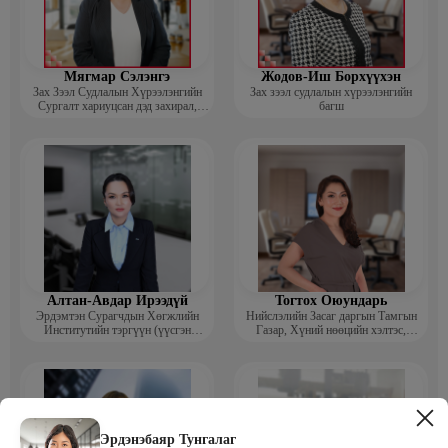
Мягмар Сэлэнгэ
Жодов-Иш Борхүүхэн
Зах Зээл Судлалын Хүрээлэнгийн
Зах зээл судлалын хүрээлэнгийн
Сургалт хариуцсан дэд захирал,
багш
“Экспорт” Академийн багш
Алтан-Авдар Ирээдүй
Тогтох Оюундарь
Эрдэмтэн Сурагчдын Хөгжлийн
Нийслэлийн Засаг даргын Тамгын
Институтийн тэргүүн (үүсгэн
Газар, Хүний нөөцийн хэлтэс,
байгуулагч)
Сургагч багш
Эрдэнэбаяр Тунгалаг