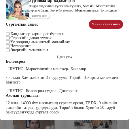
Хүрэлбаатар Бадамгэрэл
Андра академийн үүсгэн байгуулагч, Soft skill Мэргэжлийн
сургагч багш, Гоо зүйн ментор, Монголын мисс, Топ модель
Үнэлгээ өгөх
Цэдэндамба Нарантуяа
Бээжин Солонгоо
Сургалтын сэдэв:
Үнийн санал авах
Наран анд консалтинг” ХХК-ийн
Франклинкови Монгол ХХК
Захирал
гүйцэтгэх захирал, Манлайллын
Хандлагаар харилцааг бүтээх нь
трэйнер, олон улсын сургагч багш,
Стрессийг даван туулах
сэтгэлзүйч
Үе хооронд амжилттай манлайлах
Нетворкинг
Энергийн менежмент
Цааш үзэх
Боловсрол:
· ШУТИС- Маркетингийн менежер- Бакалавр
· Батлан Хамгаалахын Их сургууль- Төрийн Захиргаа менежмент-
Магистр
Уранбор Сэмбэрүү
Энхбаатар Ичинхорлоо
· ШУТИС- Боловсрол судлал- Докторант
Прус Центр ХХК-ийн Хяналт
Болор Үйлсийн Үндэс ТББ-ийн
шинжилгээ үнэлгээний дарга
үүсгэн байгуулагч, Зүрх сэтгэлийн
Ажлын туршлага:
ISO4500; ISO9001 нэгдсэн
карьер сургалтын төвийн нийгмийн
12 жил- 14000 бүх насныханд сургалт орсон, TEDX, 9 аймгийн
тогтолцооны хэрэгжүүлэгч
ажилтан, сургагч багш
Тамгийн газрын удирдлагууд, Төрийн болон Хувийн 50 гаруй
байгууллагуудад сургалт орсон.