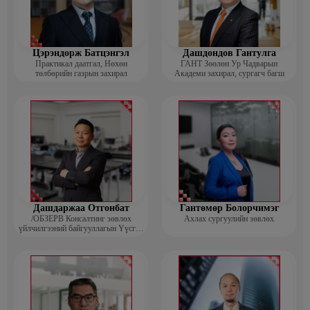
Цэрэндорж Батцэнгэл
Дашдондов Гантулга
Практикал даатгал, Нөхөн
ГАНТ Зөөлөн Ур Чадварын
төлбөрийн газрын захирал
Академи захирал, сургагч багш
Дашдаржаа Отгонбат
Гантөмөр Болорчимэг
/ОБЗЕРВ Консалтинг зөвлөх
Ахлах сургуулийн зөвлөх
үйлчилгээний байгууллагын Үүсгэн
байгуулагч, Гүйцэтгэх захирал/