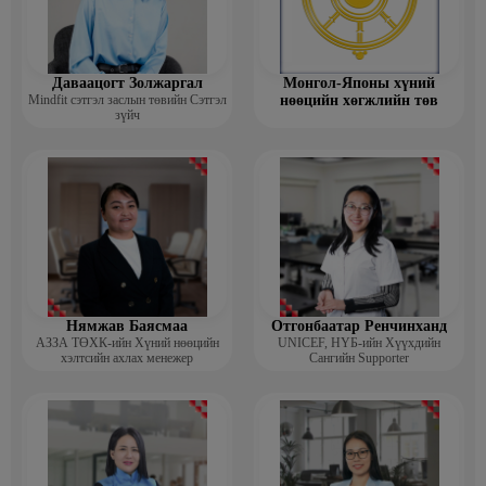
Даваацогт Золжаргал
Монгол-Японы хүний
Mindfit сэтгэл заслын төвийн Сэтгэл
нөөцийн хөгжлийн төв
зүйч
Нямжав Баясмаа
Отгонбаатар Ренчинханд
АЗЗА ТӨХК-ийн Хүний нөөцийн
UNIСЕF, НҮБ-ийн Хүүхдийн
хэлтсийн ахлах менежер
Сангийн Supporter