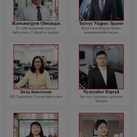
Жамъянсүрэн Оймандах
Батсүх Ундрах-Эрдэнэ
Ёс зүйн академийн үүсгэн
Көүч багш Жаргаа бизнес
байгуулагч, Гүйцэтгэх захирал
менежментийн зөвлөх
Болд Баясгалан
Чулуунбат Нэргүй
HR Consortium Үүсгэн байгуулагч
Зах зээл судлалын хүрээлэн,
Захирал