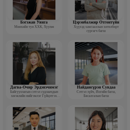
Бэгзжав Уянга
Цэрэнбалжир Отгонтүйн
Мөнхийн тун ХХК, Хуульч
Хүүхэд хамгааллын хөтөлбөрт
сургагч багш
Дагва-Очир Эрдэнэчимэг
Найдансүрэн Сувдаа
Байгууллагын сэтгэл судлаачдын
Сэтгэл зүйч, Иогийн багш,
хөгжлийн нийгэмлэг Гүйцэтгэх
Бясалгалын багш
захирал