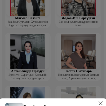
Мягмар Сэлэнгэ
Жодов-Иш Борхүүхэн
Зах Зээл Судлалын Хүрээлэнгийн
Зах зээл судлалын хүрээлэнгийн
Сургалт хариуцсан дэд захирал,
багш
“Экспорт” Академийн багш
Алтан-Авдар Ирээдүй
Тогтох Оюундарь
Эрдэмтэн Сурагчдын Хөгжлийн
Нийслэлийн Засаг даргын Тамгын
Институтийн тэргүүн (үүсгэн
Газар, Хүний нөөцийн хэлтэс,
байгуулагч)
Сургагч багш