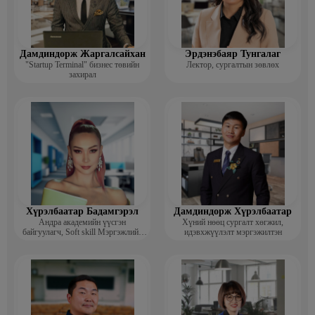
Дамдиндорж Жаргалсайхан
Эрдэнэбаяр Тунгалаг
"Startup Terminal" бизнес төвийн
Лектор, сургалтын зөвлөх
захирал
Хүрэлбаатар Бадамгэрэл
Дамдиндорж Хүрэлбаатар
Андра академийн үүсгэн
Хүний нөөц сургалт хөгжил,
байгуулагч, Soft skill Мэргэжлийн
идэвхжүүлэлт мэргэжилтэн
сургагч багш, Гоо зүйн ментор,
Монголын мисс, Топ модель