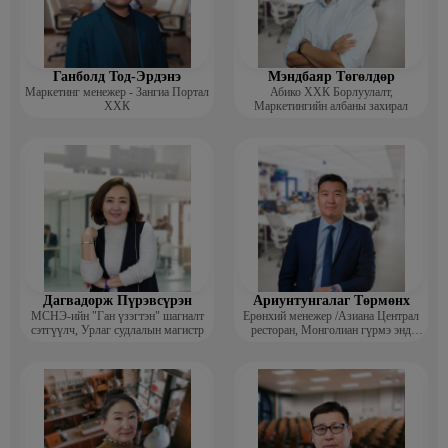
Ганболд Тод-Эрдэнэ
Мэндбаяр Төгөлдөр
Маркетинг менежер - Зангиа Портал
Абико ХХК Борлуулалт,
ХХК
Маркетингийн албаны захирал
Дагвадорж Пүрэвсүрэн
Ариунтунгалаг Төрмөнх
МСНЭ-ийн "Ган үзэгтэн" шагналт
Ерөнхий менежер /Азиана Централ
сэтгүүлч, Урлаг судлалын магистр
ресторан, Монголиан гүрмэ энд
катеринг ХХК/