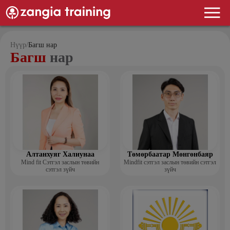
Нүүр
/
Багш нар
Багш
нар
Алтанхуяг Халиунаа
Төмөрбаатар Мөнгөнбаяр
Mind fit Сэтгэл заслын төвийн
Mindfit сэтгэл заслын төвийн сэтгэл
сэтгэл зүйч
зүйч