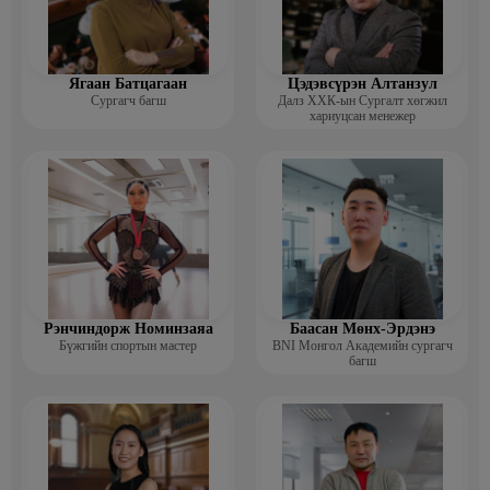
Ягаан Батцагаан
Цэдэвсүрэн Алтанзул
Сургагч багш
Далз ХХК-ын Сургалт хөгжил
хариуцсан менежер
Рэнчиндорж Номинзаяа
Баасан Мөнх-Эрдэнэ
Бүжгийн спортын мастер
BNI Монгол Академийн сургагч
багш