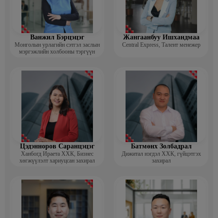
Ванжил Бэрцэцэг
Жангаанбуу Ишхандмаа
Монголын урлагийн сэтгэл заслын
Central Express, Талент менежер
мэргэжлийн холбооны тэргүүн
Цэдэнноров Саранцэцэг
Батмөнх Золбадрал
Ханбогд Ираета ХХК, Бизнес
Дижитал нэгдэл ХХК, гүйцэтгэх
хөгжүүлэлт хариуцсан захирал
захирал