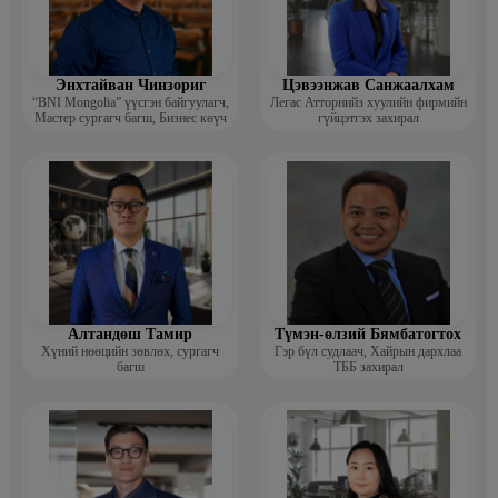
Энхтайван Чинзориг
Цэвээнжав Санжаалхам
“BNI Mongolia” үүсгэн байгуулагч,
Легас Атторнийз хуулийн фирмийн
Мастер сургагч багш, Бизнес көүч
гүйцэтгэх захирал
Алтандөш Тамир
Түмэн-өлзий Бямбатогтох
Хүний нөөцийн зөвлөх, сургагч
Гэр бүл судлаач, Хайрын дархлаа
багш
ТББ захирал