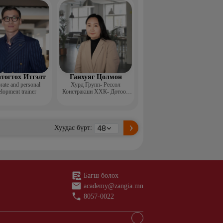
н ментор, Монголын
с, Топ модель
тогтох Итгэлт
Ганхуяг Цолмон
rate and personal
Хурд Групп- Рессол
lopment trainer
Констракшн ХХК- Дотоод
аудит, стандарт хариуцсан
ахлах менежер
Хуудас бүрт:
Багш болох
academy@zangia.mn
8057-0022