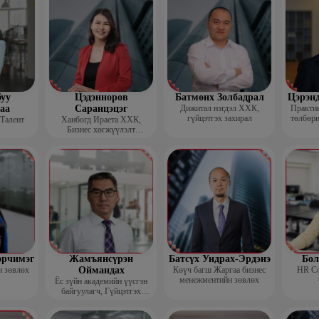
уу
Цэдэнноров
Батмөнх Золбадрал
Цэрэн
аа
Саранцэцэг
Дижитал нэгдэл ХХК,
Практик
гүйцэтгэх захирал
төлбөри
 Талент
Ханбогд Ираета ХХК,
Бизнес хөгжүүлэлт
хариуцсан захирал
орчимэг
Жамъянсүрэн
Батсүх Ундрах-Эрдэнэ
Бол
н зөвлөх
Оймандах
Көүч багш Жаргаа бизнес
HR Co
менежментийн зөвлөх
Ёс зүйн академийн үүсгэн
байгуулагч, Гүйцэтгэх
захирал