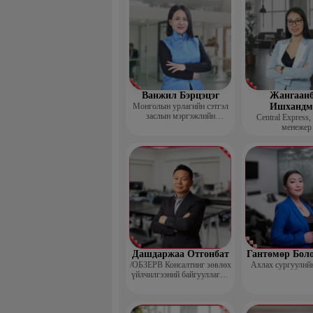
Ванжил Бэрцэцэг
Жангаанб
Монголын урлагийн сэтгэл
Ишхандм
заслын мэргэжлийн
Central Express,
холбооны тэргүүн
менежер
Дашдаржаа Отгонбат
Гантөмөр Бол
/ОБЗЕРВ Консалтинг зөвлөх
Ахлах сургуулий
үйлчилгээний байгууллагын
Үүсгэн байгуулагч,
Гүйцэтгэх захирал/