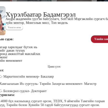
Хүрэлбаатар Бадамгэрэл
Андра академийн үүсгэн байгуулагч, Soft skill Мэргэжлийн сургагч б
зүйн ментор, Монголын мисс, Топ модель
Үнэлгээ өгөх
хүүхэн
Алтан-Авдар Ирээдүй
Тогтох Оюундарь
Ц
лалын
Эрдэмтэн Сурагчдын
Нийслэлийн Засаг даргын
Н
ын сэдэв:
Үнийн сан
 багш
Хөгжлийн Институтийн
Тамгын Газар, Хүний
Наран
тэргүүн (үүсгэн байгуулагч)
нөөцийн хэлтэс, Сургагч
ХХК
гаар харилцааг бүтээх нь
багш
ийг даван туулах
оронд амжилттай манлайлах
ркинг
ийн менежмент
Цааш үзэх
ол:
- Маркетингийн менежер- Бакалавр
 Хамгаалахын Их сургууль- Төрийн Захиргаа менежмент- Магистр
ар
Ганболд Тод-Эрдэнэ
Мэндбаяр Төгөлдөр
Д
 Боловсрол судлал- Докторант
оо
Маркетинг менежер - Зангиа
Абико ХХК Борлуулалт,
П
уршлага:
Портал ХХК
Маркетингийн албаны
дэс ТББ-
МСНЭ-и
захирал
агч, Зүрх
шагнал
14000 бүх насныханд сургалт орсон, TEDX, 9 аймгийн Тамгийн газрын
сургалтын
суд
ууд, Төрийн болон Хувийн 50 гаруй байгууллагуудад сургалт орсон.
ажилтан,