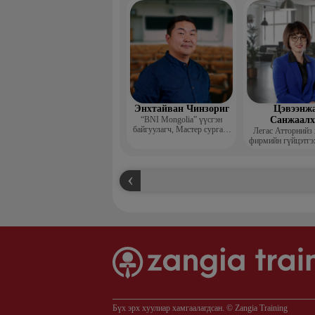
захирал
Энхтайван Чинзориг
Цэвээнж
“BNI Mongolia” үүсгэн
Санжаал
байгуулагч, Мастер сургагч
Легас Атторнийз
багш, Бизнес көүч
фирмийн гүйцэтгэ
Бүх эрх хуулиар хамгаалагдсан. © Zangia Training