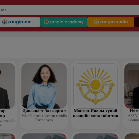
тар
Даваацогт Золжаргал
Монгол-Японы хүний
Ням
яр
Mindfit сэтгэл заслын төвийн
нөөцийн хөгжлийн төв
АЗЗА 
Сэтгэл зүйч
нөөций
лын төвийн
ч