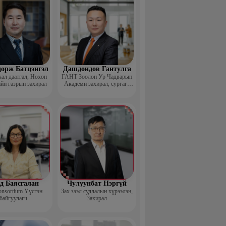
дорж Батцэнгэл
Дашдондов Гантулга
ал даатгал, Нөхөн
ГАНТ Зөөлөн Ур Чадварын
йн газрын захирал
Академи захирал, сургагч
багш
д Баясгалан
Чулуунбат Нэргүй
nsortium Үүсгэн
Зах зээл судлалын хүрээлэн,
байгуулагч
Захирал