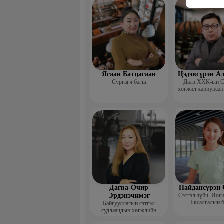
сургагч ба
Ягаан Батцагаан
Цэдэвсүрэн А
Сургагч багш
Далз ХХК-ын С
хөгжил хариуцсан
Дагва-Очир
Найдансүрэн 
Эрдэнэчимэг
Сэтгэл зүйч, Иог
Бясалгалын 
Байгууллагын сэтгэл
судлаачдын хөгжлийн
нийгэмлэг Гүйцэтгэх