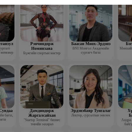
гш
лтанзул
Рэнчиндорж
Баасан Мөнх-Эрдэнэ
Бэ
ургалт
Номинзаяа
BNI Монгол Академийн
Мөнхийн
 менежер
сургагч багш
Бүжгийн спортын мастер
Сувдаа
Дамдиндорж
Эрдэнэбаяр Тунгалаг
Хү
ийн багш,
Жаргалсайхан
Лектор, сургалтын зөвлөх
Б
багш
"Startup Terminal" бизнес
Андра 
төвийн захирал
байгу
Мэргэжл