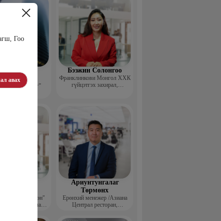
агш, Гоо
эдэндамба
Бээжин Солонгоо
арантуяа
Франклинкови Монгол ХХК
ал авах
гүйцэтгэх захирал,
 анд консалтинг”
Манлайллын трэйнер, олон
-ийн Захирал
улсын сургагч багш,
сэтгэлзүйч
агвадорж
Ариунтунгалаг
үрэвсүрэн
Төрмөнх
йн "Ган үзэгтэн"
Ерөнхий менежер /Азиана
т сэтгүүлч, Урлаг
Централ ресторан,
лалын магистр
Монголиан гүрмэ энд
катеринг ХХК/