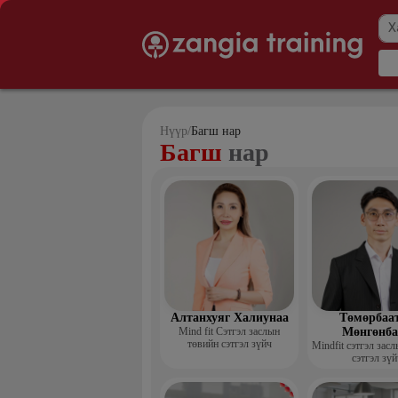
Нүүр
/
Багш нар
Багш
нар
Алтанхуяг Халиунаа
Төмөрбаа
Mind fit Сэтгэл заслын
Мөнгөнба
төвийн сэтгэл зүйч
Mindfit сэтгэл зас
сэтгэл зүй