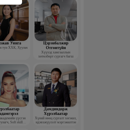
гзжав Уянга
Цэрэнбалжир
 тун ХХК, Хуульч
Отгонтүйн
Хүүхэд хамгааллын
хөтөлбөрт сургагч багш
рэлбаатар
Дамдиндорж
адамгэрэл
Хүрэлбаатар
академийн үүсгэн
Хүний нөөц сургалт хөгжил,
улагч, Soft skill
идэвхжүүлэлт мэргэжилтэн
ийн сургагч багш,