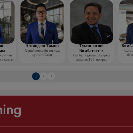
Гоо зүй
мис
ав
Алтандөш Тамир
Түмэн-өлзий
Бямба
хам
Хүний нөөцийн зөвлөх,
Бямбатогтох
Corpo
сургагч багш
deve
 хуулийн
Гэр бүл судлаач, Хайрын
х захирал
дархлаа ТББ захирал
1
2
3