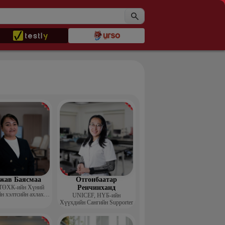
жав Баясмаа
Отгонбаатар
ТӨХК-ийн Хүний
Ренчинханд
н хэлтсийн ахлах
UNIСЕF, НҮБ-ийн
менежер
Хүүхдийн Сангийн Supporter