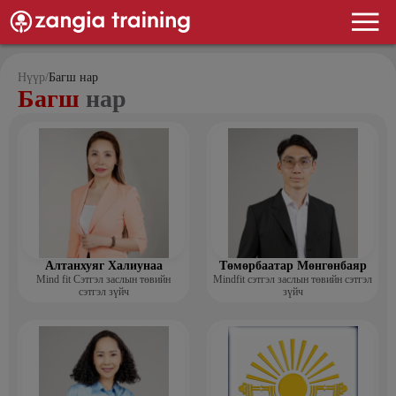
Нүүр
/
Багш нар
Багш
нар
Алтанхуяг Халиунаа
Төмөрбаатар Мөнгөнбаяр
Mind fit Сэтгэл заслын төвийн
Mindfit сэтгэл заслын төвийн сэтгэл
сэтгэл зүйч
зүйч