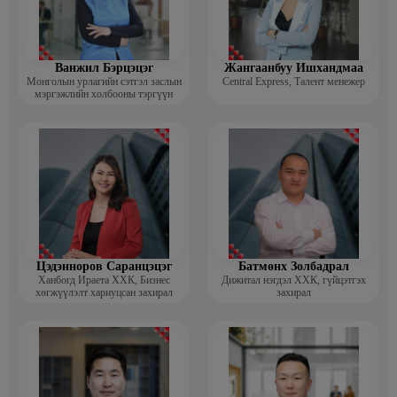
Ванжил Бэрцэцэг
Жангаанбуу Ишхандмаа
Монголын урлагийн сэтгэл заслын
Central Express, Талент менежер
мэргэжлийн холбооны тэргүүн
Цэдэнноров Саранцэцэг
Батмөнх Золбадрал
Ханбогд Ираета ХХК, Бизнес
Дижитал нэгдэл ХХК, гүйцэтгэх
хөгжүүлэлт хариуцсан захирал
захирал