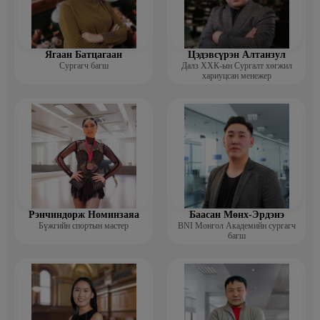
Ягаан Батцагаан
Цэдэвсүрэн Алтанзул
Сургагч багш
Далз ХХК-ын Сургалт хөгжил
хариуцсан менежер
Рэнчиндорж Номинзаяа
Баасан Мөнх-Эрдэнэ
Бүжгийн спортын мастер
BNI Монгол Академийн сургагч
багш