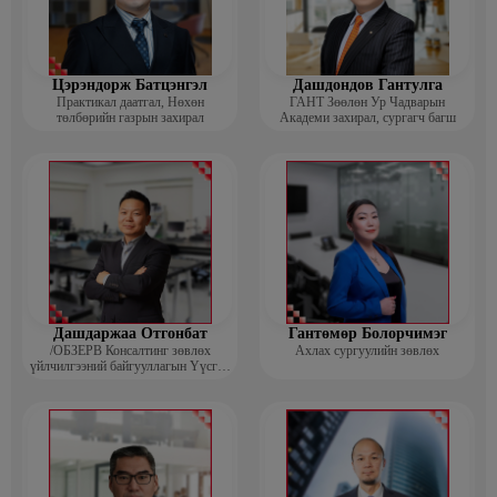
Цэрэндорж Батцэнгэл
Дашдондов Гантулга
Практикал даатгал, Нөхөн
ГАНТ Зөөлөн Ур Чадварын
төлбөрийн газрын захирал
Академи захирал, сургагч багш
Дашдаржаа Отгонбат
Гантөмөр Болорчимэг
/ОБЗЕРВ Консалтинг зөвлөх
Ахлах сургуулийн зөвлөх
үйлчилгээний байгууллагын Үүсгэн
байгуулагч, Гүйцэтгэх захирал/