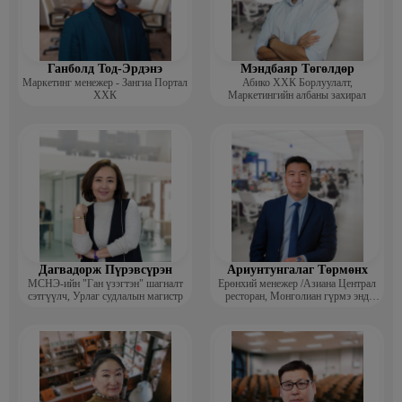
Ганболд Тод-Эрдэнэ
Мэндбаяр Төгөлдөр
Маркетинг менежер - Зангиа Портал
Абико ХХК Борлуулалт,
ХХК
Маркетингийн албаны захирал
Дагвадорж Пүрэвсүрэн
Ариунтунгалаг Төрмөнх
МСНЭ-ийн "Ган үзэгтэн" шагналт
Ерөнхий менежер /Азиана Централ
сэтгүүлч, Урлаг судлалын магистр
ресторан, Монголиан гүрмэ энд
катеринг ХХК/