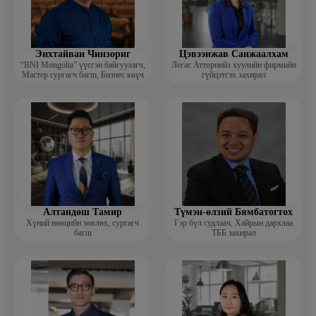
Энхтайван Чинзориг
Цэвээнжав Санжаалхам
“BNI Mongolia” үүсгэн байгуулагч,
Легас Атторнийз хуулийн фирмийн
Мастер сургагч багш, Бизнес көүч
гүйцэтгэх захирал
Алтандөш Тамир
Түмэн-өлзий Бямбатогтох
Хүний нөөцийн зөвлөх, сургагч
Гэр бүл судлаач, Хайрын дархлаа
багш
ТББ захирал