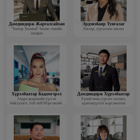
Дамдиндорж Жаргалсайхан
Эрдэнэбаяр Тунгалаг
"Startup Terminal" бизнес төвийн
Лектор, сургалтын зөвлөх
захирал
Хүрэлбаатар Бадамгэрэл
Дамдиндорж Хүрэлбаатар
Андра академийн үүсгэн
Хүний нөөц сургалт хөгжил,
байгуулагч, Soft skill Мэргэжлийн
идэвхжүүлэлт мэргэжилтэн
сургагч багш, Гоо зүйн ментор,
Монголын мисс, Топ модель