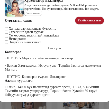
Хүрэлбаатар Бадамгэрэл
Андра академийн үүсгэн байгуулагч, Soft skill Мэргэжлийн
сургагч багш, Гоо зүйн ментор, Монголын мисс, Топ модель
Үнэлгээ өгөх
Цэдэндамба Нарантуяа
Бээжин Солонгоо
Сургалтын сэдэв:
Үнийн санал авах
Наран анд консалтинг” ХХК-ийн
Франклинкови Монгол ХХК
Захирал
гүйцэтгэх захирал, Манлайллын
Хандлагаар харилцааг бүтээх нь
трэйнер, олон улсын сургагч багш,
Стрессийг даван туулах
сэтгэлзүйч
Үе хооронд амжилттай манлайлах
Нетворкинг
Энергийн менежмент
Цааш үзэх
Боловсрол:
· ШУТИС- Маркетингийн менежер- Бакалавр
· Батлан Хамгаалахын Их сургууль- Төрийн Захиргаа менежмент-
Магистр
Уранбор Сэмбэрүү
Энхбаатар Ичинхорлоо
· ШУТИС- Боловсрол судлал- Докторант
Прус Центр ХХК-ийн Хяналт
Болор Үйлсийн Үндэс ТББ-ийн
шинжилгээ үнэлгээний дарга
үүсгэн байгуулагч, Зүрх сэтгэлийн
Ажлын туршлага:
ISO4500; ISO9001 нэгдсэн
карьер сургалтын төвийн нийгмийн
12 жил- 14000 бүх насныханд сургалт орсон, TEDX, 9 аймгийн
тогтолцооны хэрэгжүүлэгч
ажилтан, сургагч багш
Тамгийн газрын удирдлагууд, Төрийн болон Хувийн 50 гаруй
байгууллагуудад сургалт орсон.