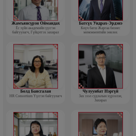
Жамъянсүрэн Оймандах
Батсүх Ундрах-Эрдэнэ
Ёс зүйн академийн үүсгэн
Көүч багш Жаргаа бизнес
байгуулагч, Гүйцэтгэх захирал
менежментийн зөвлөх
Болд Баясгалан
Чулуунбат Нэргүй
HR Consortium Үүсгэн байгуулагч
Зах зээл судлалын хүрээлэн,
Захирал