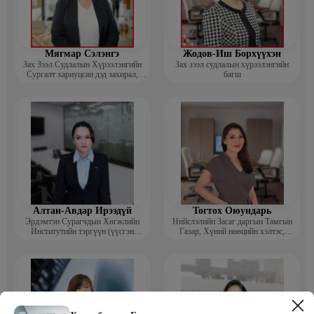
Мягмар Сэлэнгэ
Жодов-Иш Борхүүхэн
Зах Зээл Судлалын Хүрээлэнгийн
Зах зээл судлалын хүрээлэнгийн
Сургалт хариуцсан дэд захирал,
багш
“Экспорт” Академийн багш
Алтан-Авдар Ирээдүй
Тогтох Оюундарь
Эрдэмтэн Сурагчдын Хөгжлийн
Нийслэлийн Засаг даргын Тамгын
Институтийн тэргүүн (үүсгэн
Газар, Хүний нөөцийн хэлтэс,
байгуулагч)
Сургагч багш