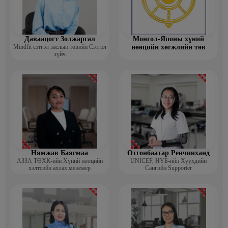
Даваацогт Золжаргал
Монгол-Японы хүний
Mindfit сэтгэл заслын төвийн Сэтгэл
нөөцийн хөгжлийн төв
зүйч
Нямжав Баясмаа
Отгонбаатар Ренчинханд
АЗЗА ТӨХК-ийн Хүний нөөцийн
UNIСЕF, НҮБ-ийн Хүүхдийн
хэлтсийн ахлах менежер
Сангийн Supporter