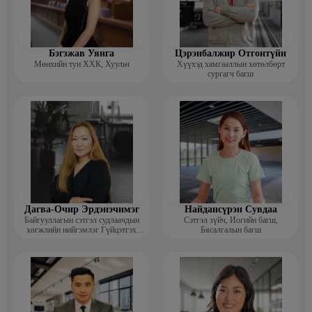
Бэгзжав Уянга
Цэрэнбалжир Отгонтүйн
Мөнхийн тун ХХК, Хуульч
Хүүхэд хамгааллын хөтөлбөрт
сургагч багш
Дагва-Очир Эрдэнэчимэг
Найдансүрэн Сувдаа
Байгууллагын сэтгэл судлаачдын
Сэтгэл зүйч, Иогийн багш,
хөгжлийн нийгэмлэг Гүйцэтгэх
Бясалгалын багш
захирал