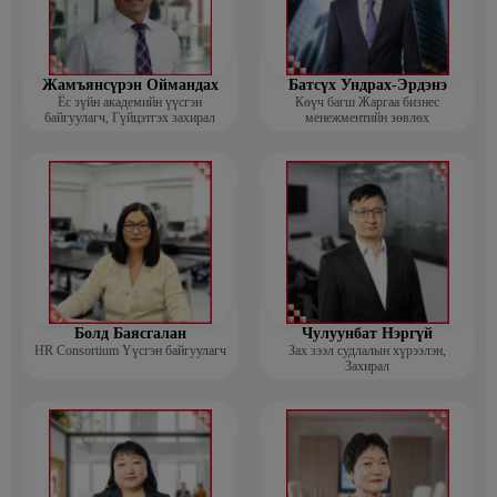
Жамъянсүрэн Оймандах
Батсүх Ундрах-Эрдэнэ
Ёс зүйн академийн үүсгэн
Көүч багш Жаргаа бизнес
байгуулагч, Гүйцэтгэх захирал
менежментийн зөвлөх
Болд Баясгалан
Чулуунбат Нэргүй
HR Consortium Үүсгэн байгуулагч
Зах зээл судлалын хүрээлэн,
Захирал