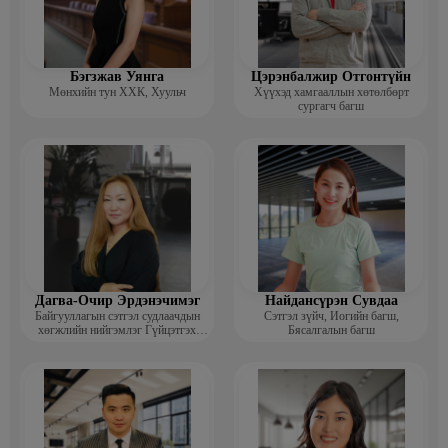
Бэгзжав Уянга
Цэрэнбалжир Отгонтүйн
Мөнхийн тун ХХК, Хуульч
Хүүхэд хамгааллын хөтөлбөрт
сургагч багш
Дагва-Очир Эрдэнэчимэг
Найдансүрэн Сувдаа
Байгууллагын сэтгэл судлаачдын
Сэтгэл зүйч, Иогийн багш,
хөгжлийн нийгэмлэг Гүйцэтгэх
Бясалгалын багш
захирал