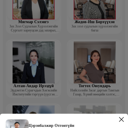
Мягмар Сэлэнгэ
Жодов-Иш Борхүүхэн
Зах Зээл Судлалын Хүрээлэнгийн
Зах зээл судлалын хүрээлэнгийн
Сургалт хариуцсан дэд захирал,
багш
“Экспорт” Академийн багш
Алтан-Авдар Ирээдүй
Тогтох Оюундарь
Эрдэмтэн Сурагчдын Хөгжлийн
Нийслэлийн Засаг даргын Тамгын
Институтийн тэргүүн (үүсгэн
Газар, Хүний нөөцийн хэлтэс,
байгуулагч)
Сургагч багш
Цэрэнбалжир Отгонтүйн