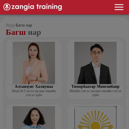
Нүүр
/
Багш нар
Багш
нар
Алтанхуяг Халиунаа
Төмөрбаатар Мөнгөнбаяр
Mind fit Сэтгэл заслын төвийн
Mindfit сэтгэл заслын төвийн сэтгэл
сэтгэл зүйч
зүйч