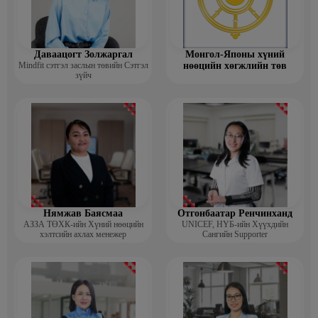
Даваацогт Золжаргал
Монгол-Японы хүний
Mindfit сэтгэл заслын төвийн Сэтгэл
нөөцийн хөгжлийн төв
зүйч
Нямжав Баясмаа
Отгонбаатар Ренчинханд
АЗЗА ТӨХК-ийн Хүний нөөцийн
UNIСЕF, НҮБ-ийн Хүүхдийн
хэлтсийн ахлах менежер
Сангийн Supporter