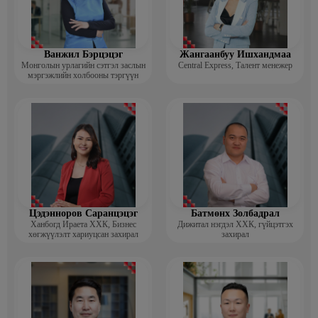
Ванжил Бэрцэцэг
Жангаанбуу Ишхандмаа
Монголын урлагийн сэтгэл заслын
Central Express, Талент менежер
мэргэжлийн холбооны тэргүүн
Цэдэнноров Саранцэцэг
Батмөнх Золбадрал
Ханбогд Ираета ХХК, Бизнес
Дижитал нэгдэл ХХК, гүйцэтгэх
хөгжүүлэлт хариуцсан захирал
захирал