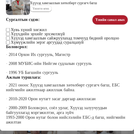
Хүүхэд хамгааллын хөтөлбөрт сургагч багш
Үнэлгээ өгөх
Сургалтын сэдэв:
Үнийн санал авах
Цэдэндамба Нарантуяа
Бээжин Солонгоо
Наран анд консалтинг” ХХК-ийн
Франклинкови Монгол ХХК
Хувь хүний хөгжил
Захирал
гүйцэтгэх захирал, Манлайллын
Хүүхдийн эрхийг эрхэмлэхүй
трэйнер, олон улсын сургагч багш,
Хүүхэд хамгааллын сайжруулахад томчууд бидний оролцоо
сэтгэлзүйч
Хүмүүжлийн эерэг аргуудад суралцахуй
Боловсрол:
· 2014 Орхон Их сургууль, Магистр
· 2008 МУБИС-ийн Нийгэм судлалын сургууль
· 1996 УБ Багшийн сургууль
Ажлын туршлага:
· 2021 оноос Хүүхэд хамгааллын хөтөлбөрт сургагч багш, ЕБС
нийгмийн ажилтнаар ажиллаж байна.
Уранбор Сэмбэрүү
Энхбаатар Ичинхорлоо
Прус Центр ХХК-ийн Хяналт
Болор Үйлсийн Үндэс ТББ-ийн
· 2010-2020 Орон нутагт засаг даргаар ажилласан
шинжилгээ үнэлгээний дарга
үүсгэн байгуулагч, Зүрх сэтгэлийн
ISO4500; ISO9001 нэгдсэн
карьер сургалтын төвийн нийгмийн
тогтолцооны хэрэгжүүлэгч
ажилтан, сургагч багш
· 2000-2009 Боловсрол, соёл урлаг, Хүүхэд залуучуудын
байгууллагад мэргэжилтэн, арга зүйч
1993-2000 Орон нутаг болон нийслэлийн ЕБС-д багш, нийгмийн
ажилтан