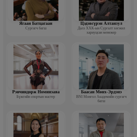
Ягаан Батцагаан
Цэдэвсүрэн Алтанзул
Сургагч багш
Далз ХХК-ын Сургалт хөгжил
хариуцсан менежер
Рэнчиндорж Номинзаяа
Баасан Мөнх-Эрдэнэ
Бүжгийн спортын мастер
BNI Монгол Академийн сургагч
багш