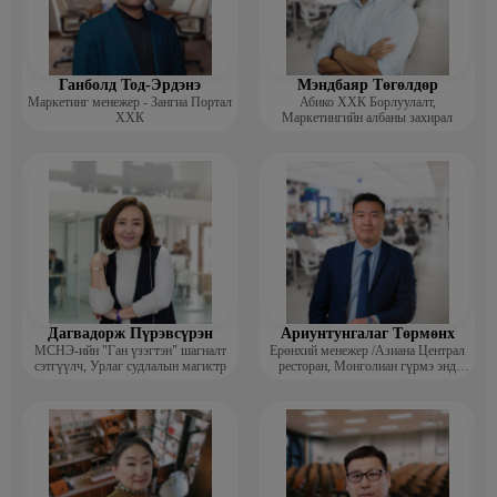
Ганболд Тод-Эрдэнэ
Мэндбаяр Төгөлдөр
Маркетинг менежер - Зангиа Портал
Абико ХХК Борлуулалт,
ХХК
Маркетингийн албаны захирал
Дагвадорж Пүрэвсүрэн
Ариунтунгалаг Төрмөнх
МСНЭ-ийн "Ган үзэгтэн" шагналт
Ерөнхий менежер /Азиана Централ
сэтгүүлч, Урлаг судлалын магистр
ресторан, Монголиан гүрмэ энд
катеринг ХХК/