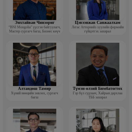
Энхтайван Чинзориг
Цэвээнжав Санжаалхам
“BNI Mongolia” үүсгэн байгуулагч,
Легас Атторнийз хуулийн фирмийн
Мастер сургагч багш, Бизнес көүч
гүйцэтгэх захирал
Алтандөш Тамир
Түмэн-өлзий Бямбатогтох
Хүний нөөцийн зөвлөх, сургагч
Гэр бүл судлаач, Хайрын дархлаа
багш
ТББ захирал