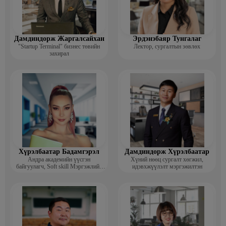
Дамдиндорж Жаргалсайхан
Эрдэнэбаяр Тунгалаг
"Startup Terminal" бизнес төвийн
Лектор, сургалтын зөвлөх
захирал
Хүрэлбаатар Бадамгэрэл
Дамдиндорж Хүрэлбаатар
Андра академийн үүсгэн
Хүний нөөц сургалт хөгжил,
байгуулагч, Soft skill Мэргэжлийн
идэвхжүүлэлт мэргэжилтэн
сургагч багш, Гоо зүйн ментор,
Монголын мисс, Топ модель