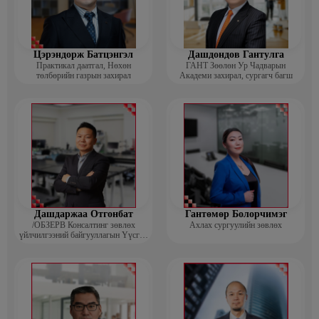
Цэрэндорж Батцэнгэл
Дашдондов Гантулга
Практикал даатгал, Нөхөн
ГАНТ Зөөлөн Ур Чадварын
төлбөрийн газрын захирал
Академи захирал, сургагч багш
Дашдаржаа Отгонбат
Гантөмөр Болорчимэг
/ОБЗЕРВ Консалтинг зөвлөх
Ахлах сургуулийн зөвлөх
үйлчилгээний байгууллагын Үүсгэн
байгуулагч, Гүйцэтгэх захирал/